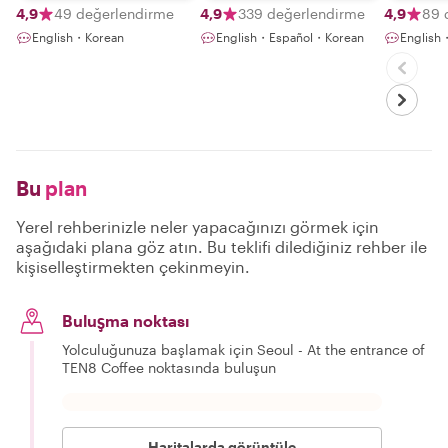
4,9
49 değerlendirme
4,9
339 değerlendirme
4,9
89 
English・Korean
English・Español・Korean
Engli
Bu
plan
Yerel rehberinizle neler yapacağınızı görmek için
aşağıdaki plana göz atın. Bu teklifi dilediğiniz rehber ile
kişiselleştirmekten çekinmeyin.
Buluşma noktası
Yolculuğunuza başlamak için Seoul - At the entrance of
TEN8 Coffee noktasında buluşun
Haritalarda görüntüle