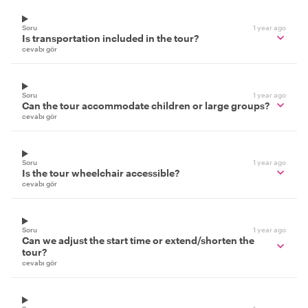
Soru
1 year ago
Is transportation included in the tour?
cevabı gör
Soru
1 year ago
Can the tour accommodate children or large groups?
cevabı gör
Soru
1 year ago
Is the tour wheelchair accessible?
cevabı gör
Soru
1 year ago
Can we adjust the start time or extend/shorten the
tour?
cevabı gör