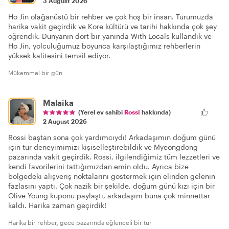
3 August 2026
Ho Jin olağanüstü bir rehber ve çok hoş bir insan. Turumuzda
harika vakit geçirdik ve Kore kültürü ve tarihi hakkında çok şey
öğrendik. Dünyanın dört bir yanında With Locals kullandık ve
Ho Jin, yolculuğumuz boyunca karşılaştığımız rehberlerin
yüksek kalitesini temsil ediyor.
Mükemmel bir gün
Malaika
(Yerel ev sahibi
Rossi
hakkında)
2 August 2026
Rossi baştan sona çok yardımcıydı! Arkadaşımın doğum günü
için tur deneyimimizi kişiselleştirebildik ve Myeongdong
pazarında vakit geçirdik. Rossi, ilgilendiğimiz tüm lezzetleri ve
kendi favorilerini tattığımızdan emin oldu. Ayrıca bize
bölgedeki alışveriş noktalarını göstermek için elinden gelenin
fazlasını yaptı. Çok nazik bir şekilde, doğum günü kızı için bir
Olive Young kuponu paylaştı, arkadaşım buna çok minnettar
kaldı. Harika zaman geçirdik!
Harika bir rehber, gece pazarında eğlenceli bir tur