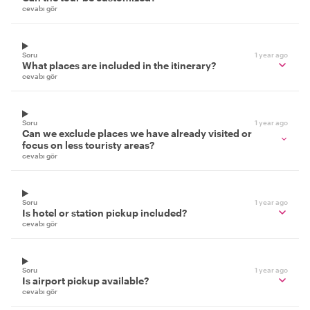
cevabı gör
Soru
1 year ago
What places are included in the itinerary?
cevabı gör
Soru
1 year ago
Can we exclude places we have already visited or
focus on less touristy areas?
cevabı gör
Soru
1 year ago
Is hotel or station pickup included?
cevabı gör
Soru
1 year ago
Is airport pickup available?
cevabı gör