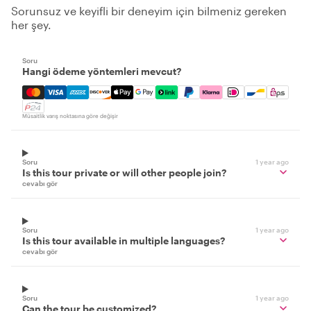
Sorunsuz ve keyifli bir deneyim için bilmeniz gereken
her şey.
Soru
Hangi ödeme yöntemleri mevcut?
Mastercard, Visa, Amex, Discover, Apple Pay, Google Pay
Müsaitlik varış noktasına göre değişir
Soru
1 year ago
Is this tour private or will other people join?
cevabı gör
Soru
1 year ago
Is this tour available in multiple languages?
cevabı gör
Soru
1 year ago
Can the tour be customized?