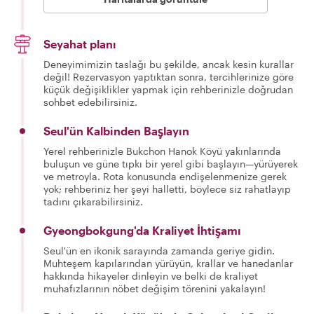
Seyahat planı
Deneyimimizin taslağı bu şekilde, ancak kesin kurallar
değil! Rezervasyon yaptıktan sonra, tercihlerinize göre
küçük değişiklikler yapmak için rehberinizle doğrudan
sohbet edebilirsiniz.
Seul'ün Kalbinden Başlayın
Yerel rehberinizle Bukchon Hanok Köyü yakınlarında
buluşun ve güne tıpkı bir yerel gibi başlayın—yürüyerek
ve metroyla. Rota konusunda endişelenmenize gerek
yok; rehberiniz her şeyi halletti, böylece siz rahatlayıp
tadını çıkarabilirsiniz.
Gyeongbokgung'da Kraliyet İhtişamı
Seul'ün en ikonik sarayında zamanda geriye gidin.
Muhteşem kapılarından yürüyün, krallar ve hanedanlar
hakkında hikayeler dinleyin ve belki de kraliyet
muhafızlarının nöbet değişim törenini yakalayın!