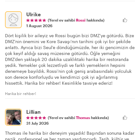
Ulrike
(Yerel ev sahibi
Rossi
hakkında)
1 August 2026
Dört kişilik bir aileyiz ve Rossi bugün bizi DMZ'ye götürdü. Bize
DMZ'nin önemini ve Kore Savaşı'nın tarihini çok iyi bir şekilde
anlattı. Ayrıca bizi Seul'e döndüğümüzde, her iki gencimizin de
çok keyif aldığı savaş müzesine götürdü. Öğle yemeğini
DMZ'den yaklaşık 20 dakika uzaklıktaki harika bir restoranda
yedik. Yemekler çok lezzetliydi ve farklı yemeklerin hepsini
denemeye bayıldık. Rossi'nin çok geniş arabasındaki yolculuk
son derece konforluydu ve kendimizi çok iyi ağırlanmış
hissettik. Harika bir rehber! Kesinlikle tavsiye ederiz!
Harika bir rehber!
Lillian
(Yerel ev sahibi
Thomas
hakkında)
31 July 2026
Thomas ile harika bir deneyim yaşadık! Başından sonuna kadar
nazik, profesyonel ve her zaman yardımcıydı. Tarih, kültür ve