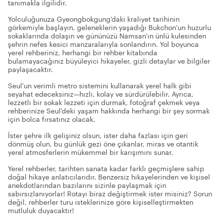
tanımakla ilgilidir.
Yolculuğunuza Gyeongbokgung'daki kraliyet tarihinin
görkemiyle başlayın, geleneklerin yaşadığı Bukchon'un huzurlu
sokaklarında dolaşın ve gününüzü Namsan'ın ünlü kulesinden
şehrin nefes kesici manzaralarıyla sonlandırın. Yol boyunca
yerel rehberiniz, herhangi bir rehber kitabında
bulamayacağınız büyüleyici hikayeler, gizli detaylar ve bilgiler
paylaşacaktır.
Seul'un verimli metro sistemini kullanarak yerel halk gibi
seyahat edeceksiniz—hızlı, kolay ve sürdürülebilir. Ayrıca,
lezzetli bir sokak lezzeti için durmak, fotoğraf çekmek veya
rehberinize Seul'deki yaşam hakkında herhangi bir şey sormak
için bolca fırsatınız olacak.
İster şehre ilk gelişiniz olsun, ister daha fazlası için geri
dönmüş olun, bu günlük gezi öne çıkanlar, miras ve otantik
yerel atmosferlerin mükemmel bir karışımını sunar.
Yerel rehberler, tarihten sanata kadar farklı geçmişlere sahip
doğal hikaye anlatıcılarıdır. Benzersiz hikayelerinden ve kişisel
anekdotlarından bazılarını sizinle paylaşmak için
sabırsızlanıyorlar! Rotayı biraz değiştirmek ister misiniz? Sorun
değil, rehberler turu isteklerinize göre kişiselleştirmekten
mutluluk duyacaktır!