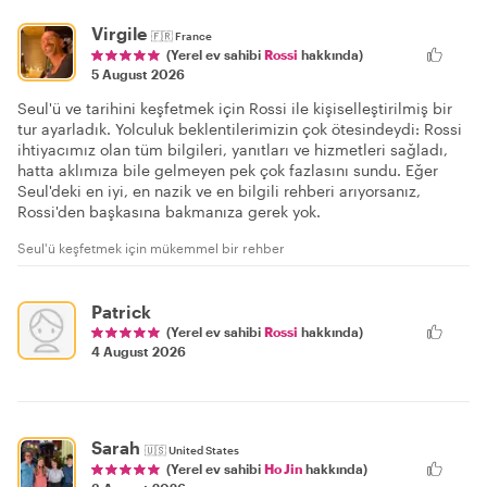
Virgile
🇫🇷
France
(Yerel ev sahibi
Rossi
hakkında)
5 August 2026
Seul'ü ve tarihini keşfetmek için Rossi ile kişiselleştirilmiş bir
tur ayarladık. Yolculuk beklentilerimizin çok ötesindeydi: Rossi
ihtiyacımız olan tüm bilgileri, yanıtları ve hizmetleri sağladı,
hatta aklımıza bile gelmeyen pek çok fazlasını sundu. Eğer
Seul'deki en iyi, en nazik ve en bilgili rehberi arıyorsanız,
Rossi'den başkasına bakmanıza gerek yok.
Seul'ü keşfetmek için mükemmel bir rehber
Patrick
(Yerel ev sahibi
Rossi
hakkında)
4 August 2026
Sarah
🇺🇸
United States
(Yerel ev sahibi
Ho Jin
hakkında)