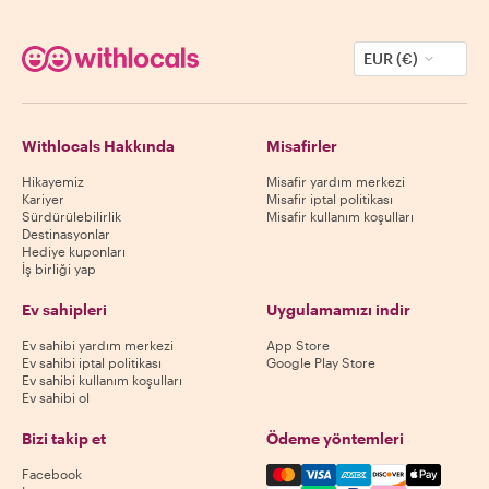
EUR (€)
Withlocals Hakkında
Misafirler
Hikayemiz
Misafir yardım merkezi
Kariyer
Misafir iptal politikası
Sürdürülebilirlik
Misafir kullanım koşulları
Destinasyonlar
Hediye kuponları
İş birliği yap
Ev sahipleri
Uygulamamızı indir
Ev sahibi yardım merkezi
App Store
Ev sahibi iptal politikası
Google Play Store
Ev sahibi kullanım koşulları
Ev sahibi ol
Bizi takip et
Ödeme yöntemleri
Mastercard, Visa, Amex, Di
Facebook