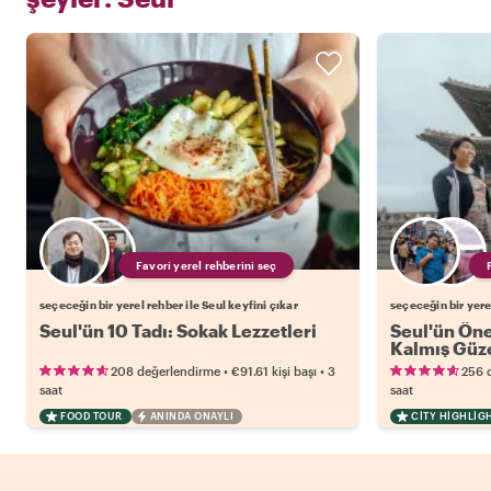
Favori yerel rehberini seç
seçeceğin bir yerel rehber ile Seul keyfini çıkar
seçeceğin bir yerel
Seul'ün 10 Tadı: Sokak Lezzetleri
Seul'ün Öne 
Kalmış Güze
•
•
208 değerlendirme
€91.61
kişi başı
3
256 
saat
saat
FOOD TOUR
ANINDA ONAYLI
CITY HIGHLIG