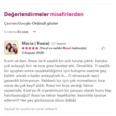
Değerlendirmeler
misafirlerden
Çeviren:
Google
-
Orijinali göster
Sıralama:
Maria ( Rosie)
🇦🇹
Austria
(Yerel ev sahibi
Rossi
hakkında)
5 August 2026
Kızım ve ben, Rossi ile 6 saatlik bir aile turuna çıktık. Kendisi
çok anlayışlı biri ve bize göre hareket etti. Öncelikle, 11 saatlik
bir uçuştan sonra uyuyakaldığımız için buluşma saatine geç
kaldık, ancak o kadar anlayışlıydı ki... O olmasaydı nasıl
gezerdik bilmiyorum. Rehberli tur için çok minnettarız; kısa
sürse de çok keyif aldık. Rossi'nin bize verdiği hatıra
sayesinde, Kore'ye ilk ziyaretimizin bir parçası olarak bunu hep
hatırlayacağız!! Rossi'ye tekrar teşekkürler, kesinlikle tavsiye
ederim!!! Her şey gönlünüzce olsun 👍👍👍
Harika!! Ve uyumlu bir turist rehberi!!