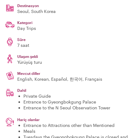
Destinasyon
Seoul
, South Korea
Kategori
Day Trips
Süre
7 saat
Ulaşım şekli
Yürüyüş turu
Mevcut diller
English, Korean, Español, 한국어, Français
Dahil
Private Guide
Entrance to Gyeongbokgung Palace
Entrance to the N Seoul Observation Tower
Hariç olanlar
Entrance to Attractions other than Mentioned
Meals
Tuesdays the Gyeongbokgung Palace is closed and