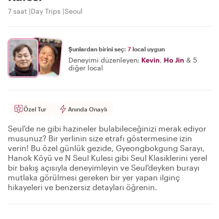
7 saat
Day Trips
Seoul
Şunlardan birini seç:
7
local uygun
Deneyimi düzenleyen:
Kevin
,
Ho Jin
&
5
diğer local
Özel Tur
Anında Onaylı
Seul'de ne gibi hazineler bulabileceğinizi merak ediyor
musunuz? Bir yerlinin size etrafı göstermesine izin
verin! Bu özel günlük gezide, Gyeongbokgung Sarayı,
Hanok Köyü ve N Seul Kulesi gibi Seul Klasiklerini yerel
bir bakış açısıyla deneyimleyin ve Seul'deyken burayı
mutlaka görülmesi gereken bir yer yapan ilginç
hikayeleri ve benzersiz detayları öğrenin.