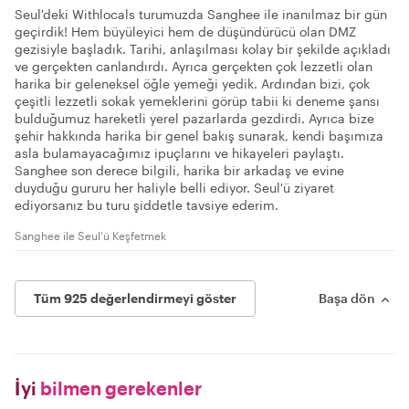
Seul'deki Withlocals turumuzda Sanghee ile inanılmaz bir gün
geçirdik! Hem büyüleyici hem de düşündürücü olan DMZ
gezisiyle başladık. Tarihi, anlaşılması kolay bir şekilde açıkladı
ve gerçekten canlandırdı. Ayrıca gerçekten çok lezzetli olan
harika bir geleneksel öğle yemeği yedik. Ardından bizi, çok
çeşitli lezzetli sokak yemeklerini görüp tabii ki deneme şansı
bulduğumuz hareketli yerel pazarlarda gezdirdi. Ayrıca bize
şehir hakkında harika bir genel bakış sunarak, kendi başımıza
asla bulamayacağımız ipuçlarını ve hikayeleri paylaştı.
Sanghee son derece bilgili, harika bir arkadaş ve evine
duyduğu gururu her haliyle belli ediyor. Seul'ü ziyaret
ediyorsanız bu turu şiddetle tavsiye ederim.
Sanghee ile Seul'ü Keşfetmek
Tüm 925 değerlendirmeyi göster
Başa dön
İyi
bilmen gerekenler