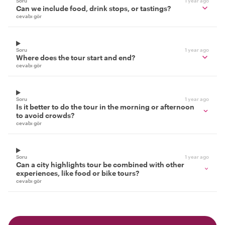
Soru
1 year ago
Can we include food, drink stops, or tastings?
cevabı gör
Soru
1 year ago
Where does the tour start and end?
cevabı gör
Soru
1 year ago
Is it better to do the tour in the morning or afternoon
to avoid crowds?
cevabı gör
Soru
1 year ago
Can a city highlights tour be combined with other
experiences, like food or bike tours?
cevabı gör