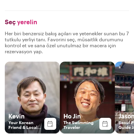
Seç
yerelin
Her biri benzersiz bakış açıları ve yetenekler sunan bu 7
tutkulu yerliyi tanı. Favorini seç, müsaitlik durumunu
kontrol et ve sana özel unutulmaz bir macera için
rezervasyon yap.
Kevin
Ho Jin
Jaso
Your Korean
The Swimming
Seoul P
Friend & Local
Traveler
Guide 
Storyteller