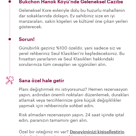
Bukchon Hanok Köyü'nde Geleneksel Cazibe
Geleneksel Kore evleriyle dolu bu huzurlu mahallenin
dar sokaklarında dolaşın. Ev sahibiniz size en iyi
manzaraları, sakin köşeleri ve kültürel öne çıkan yerleri
gösterecek.
Sorun!
Günübirlik geziniz %100 özeldir, yani sadece siz ve
yerel rehberiniz Seul Klasikleri'ni keşfedeceksiniz. Bu
fırsattan yararlanın ve Seul Klasikleri hakkındaki
sorularınıza tüm cevapları ve içgörüleri alın.
Sana özel hale getir
Planı değiştirmek mi istiyorsunuz? Hemen rezervasyon
yapın, ardından önemli noktaları düzenlemek, durakları
atlamak veya tercihlerinize göre küçük değişiklikler
yapmak için rehberinizle sohbet edin.
Risk almadan rezervasyon yapın. 24 saat içinde iptal
edin, paranızın tamamını geri alın.
Özel bir isteğiniz mi var?
Deneyiminizi kişiselleştirin