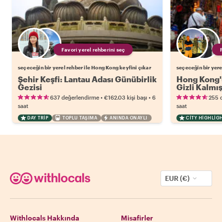
Favori yerel rehberini seç
seçeceğin bir yerel rehber ile Hong Kong keyfini çıkar
seçeceğin bir yere
Şehir Keşfi: Lantau Adası Günübirlik
Hong Kong'
Gezisi
Gizli Kalmış
•
•
637 değerlendirme
€162.03
kişi başı
6
255 
saat
saat
DAY TRIP
TOPLU TAŞIMA
ANINDA ONAYLI
CITY HIGHLIG
EUR (€)
Withlocals Hakkında
Misafirler