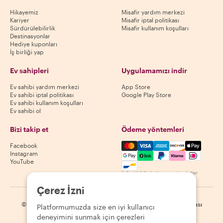
Hikayemiz
Misafir yardım merkezi
Kariyer
Misafir iptal politikası
Sürdürülebilirlik
Misafir kullanım koşulları
Destinasyonlar
Hediye kuponları
İş birliği yap
Ev sahipleri
Uygulamamızı indir
Ev sahibi yardım merkezi
App Store
Ev sahibi iptal politikası
Google Play Store
Ev sahibi kullanım koşulları
Ev sahibi ol
Bizi takip et
Ödeme yöntemleri
Mastercard, Visa, Amex, Di
Facebook
Instagram
YouTube
Kullanılabilirlik destinasyona göre değişir
Çerez İzni
©
2026
Withlocals.com
|
Gizlilik Politikası
|
Çerezler
|
Site haritası
Platformumuzda size en iyi kullanıcı
deneyimini sunmak için çerezleri