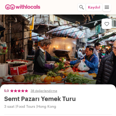
Kaydol
5,0
38 değerlendirme
Semt Pazarı Yemek Turu
3 saat
Food Tours
Hong Kong