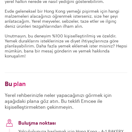
yerel halkın nerede ve nasıl yediğini gösterebilirim.
Evde geleneksel bir Hong Kong yemeği pişirmek için hangi
malzemeleri alacağınızı öğrenmek isterseniz, size her şeyi
anlatacağım. Yerel meyveler, sebzeler, taze etler ve ilginç
deniz ürünleri tezgahlarından ilham alın.
Unutmayın, bu deneyim %100 kişiselleştirilmiş ve özeldir.
Yemek duraklarını isteklerinize ve diyet ihtiyaçlarınıza göre
planlayabilirim. Daha fazla yemek eklemek ister misiniz? Hepsi
mümkün, bana bir mesaj gönderin ve yemek hakkında
konuşalım!
Bu
plan
Yerel rehberinizle neler yapacağınızı görmek için
aşağıdaki plana göz atın. Bu teklifi Emcee ile
kişiselleştirmekten çekinmeyin.
Buluşma noktası
Yolculuğunuza başlamak için Hong Kong - A-1 BAKERY