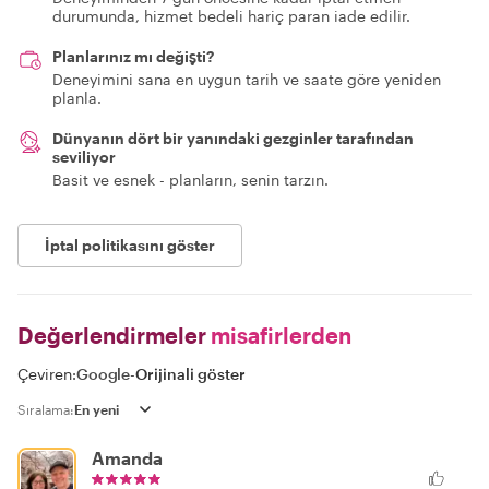
durumunda, hizmet bedeli hariç paran iade edilir.
Planlarınız mı değişti?
Deneyimini sana en uygun tarih ve saate göre yeniden
planla.
Dünyanın dört bir yanındaki gezginler tarafından
seviliyor
Basit ve esnek - planların, senin tarzın.
İptal politikasını göster
Değerlendirmeler
misafirlerden
Çeviren:
Google
-
Orijinali göster
Sıralama:
Amanda