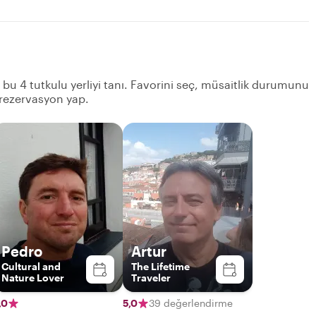
n bu 4 tutkulu yerliyi tanı. Favorini seç, müsaitlik durumunu
 rezervasyon yap.
Pedro
Artur
Cultural and
The Lifetime
Nature Lover
Traveler
,0
5,0
39 değerlendirme