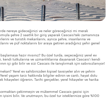
irde nereye gideceğinizi ve neler göreceğinizi mi merak
ımıyla şehre 2 saatlik bir giriş yaparak Cascais'teki zamanınıza
lerini ve turistik mekanlarını, ayrıca şehre, insanlarına ve
rını ve püf noktalarını bir araya getiren aradığınız şehir genel
 başlamaya hazır mısınız? Bu özel turda, seçeceğiniz yerel ev
ri, kendi tutkularına ve uzmanlıklarına dayanarak Cascais'i kendi
nın içi gibi bilir ve sizi Cascais ile tanıştırmak için sabırsızlanıyor!
 mekan? Yerel ev sahibinizden kişisel tavsiyeler alın ve şehrin
erel yaşam tarzı hakkında bilgiler edinin ve canlı, hayat dolu
 hikayeleri öğrenin. Tarihi gerçekler, yerel hikayeler ve harika
ize sormaktan çekinmeyin ve mükemmel Cascais gezisi için
n iyisini bilir. Ve unutmayın, bu özel tur isteklerinize göre %100