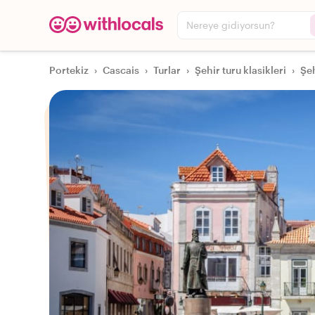
Nereye gidiyorsun?
Portekiz
›
Cascais
›
Turlar
›
Şehir turu klasikleri
›
Şeh