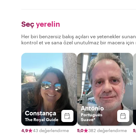
Seç
yerelin
Her biri benzersiz bakış açıları ve yetenekler suna
kontrol et ve sana özel unutulmaz bir macera için
António
Constança
Português
The Royal Guide
Suave*
4,9
43 değerlendirme
5,0
382 değerlendirme
5