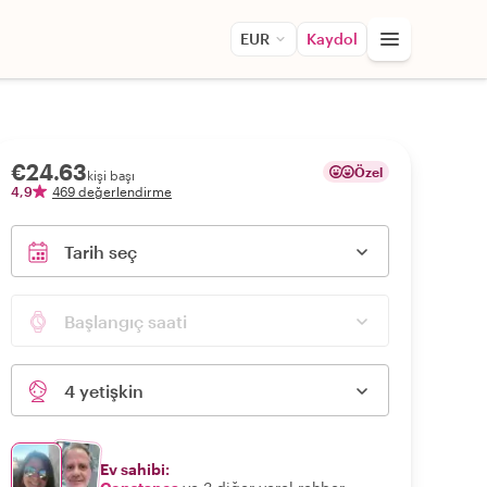
EUR
Kaydol
€24.63
Özel
kişi başı
4,9
469 değerlendirme
Tarih seç
Başlangıç saati
4 yetişkin
Ev sahibi: