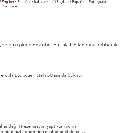
English・Español・Italiano・
English・Español・Português
Português
ağıdaki plana göz atın. Bu teklifi dilediğiniz rehber ile
 Pergola Boutique Hotel noktasında buluşun
llar değil! Rezervasyon yaptıktan sonra,
 rehberinizle doğrudan sohbet edebilirsiniz.