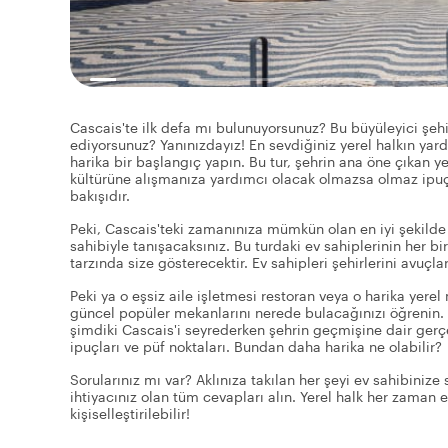
Cascais'te ilk defa mı bulunuyorsunuz? Bu büyüleyici şeh
ediyorsunuz? Yanınızdayız! En sevdiğiniz yerel halkın yard
harika bir başlangıç yapın. Bu tur, şehrin ana öne çıkan yer
kültürüne alışmanıza yardımcı olacak olmazsa olmaz ipuçla
bakışıdır.
Peki, Cascais'teki zamanınıza mümkün olan en iyi şekilde
sahibiyle tanışacaksınız. Bu turdaki ev sahiplerinin her bi
tarzında size gösterecektir. Ev sahipleri şehirlerini avuçları
Peki ya o eşsiz aile işletmesi restoran veya o harika yerel
güncel popüler mekanlarını nerede bulacağınızı öğrenin. Y
şimdiki Cascais'i seyrederken şehrin geçmişine dair gerçek
ipuçları ve püf noktaları. Bundan daha harika ne olabilir?
Sorularınız mı var? Aklınıza takılan her şeyi ev sahibin
ihtiyacınız olan tüm cevapları alın. Yerel halk her zaman e
kişiselleştirilebilir!