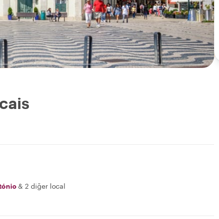
cais
tónio
&
2 diğer local