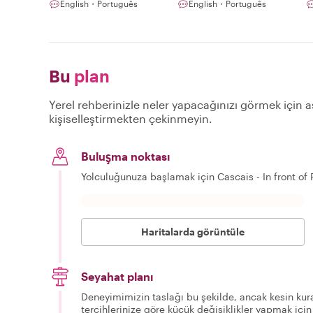
English・Português
English・Português
Bu
plan
Yerel rehberinizle neler yapacağınızı görmek için aş
kişiselleştirmekten çekinmeyin.
Buluşma noktası
Yolculuğunuza başlamak için Cascais - In front of
Haritalarda görüntüle
Seyahat planı
Deneyimimizin taslağı bu şekilde, ancak kesin kura
tercihlerinize göre küçük değişiklikler yapmak için