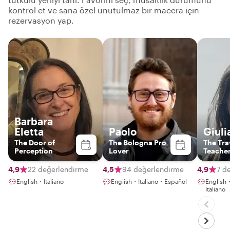
kontrol et ve sana özel unutulmaz bir macera için
rezervasyon yap.
Barbara
Eletta
Paolo
Giuli
The Door of
The Bologna Pro
The Tra
Perception
Lover
Teache
4,9
22 değerlendirme
4,5
94 değerlendirme
4,9
7 d
English・Italiano
English・Italiano・Español
English
Italiano