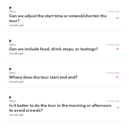
Soru
1 year ago
Can we adjust the start time or extend/shorten the
tour?
cevabı gör
Soru
1 year ago
Can we include food, drink stops, or tastings?
cevabı gör
Soru
1 year ago
Where does the tour start and end?
cevabı gör
Soru
1 year ago
Is it better to do the tour in the morning or afternoon
to avoid crowds?
cevabı gör