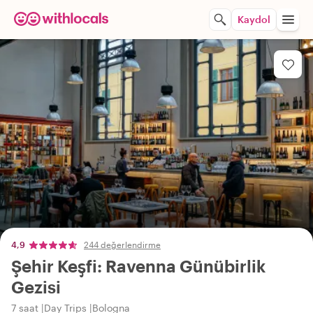
Kaydol
4,9
244 değerlendirme
Şehir Keşfi: Ravenna Günübirlik
Gezisi
7 saat
Day Trips
Bologna