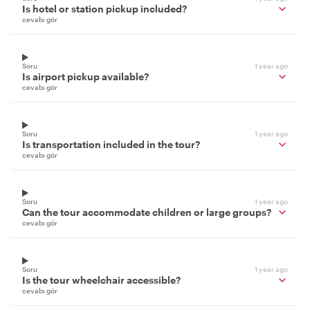
Is hotel or station pickup included?
cevabı gör
Soru
1 year ago
Is airport pickup available?
cevabı gör
Soru
1 year ago
Is transportation included in the tour?
cevabı gör
Soru
1 year ago
Can the tour accommodate children or large groups?
cevabı gör
Soru
1 year ago
Is the tour wheelchair accessible?
cevabı gör