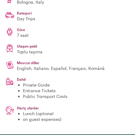
Bologna
, Italy
Kategori
Day Trips
Süre
7 saat
Ulaşım şekli
Toplu taşıma
Mevcut diller
English, Italiano, Español, Français, Română
Dahil
Private Guide
Entrance Tickets
Public Transport Costs
Hariç olanlar
Lunch (optional
on guest expenses)