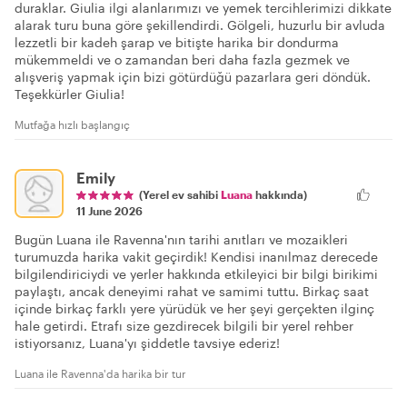
duraklar. Giulia ilgi alanlarımızı ve yemek tercihlerimizi dikkate
alarak turu buna göre şekillendirdi. Gölgeli, huzurlu bir avluda
lezzetli bir kadeh şarap ve bitişte harika bir dondurma
mükemmeldi ve o zamandan beri daha fazla gezmek ve
alışveriş yapmak için bizi götürdüğü pazarlara geri döndük.
Teşekkürler Giulia!
Mutfağa hızlı başlangıç
Emily
(Yerel ev sahibi
Luana
hakkında)
11 June 2026
Bugün Luana ile Ravenna'nın tarihi anıtları ve mozaikleri
turumuzda harika vakit geçirdik! Kendisi inanılmaz derecede
bilgilendiriciydi ve yerler hakkında etkileyici bir bilgi birikimi
paylaştı, ancak deneyimi rahat ve samimi tuttu. Birkaç saat
içinde birkaç farklı yere yürüdük ve her şeyi gerçekten ilginç
hale getirdi. Etrafı size gezdirecek bilgili bir yerel rehber
istiyorsanız, Luana'yı şiddetle tavsiye ederiz!
Luana ile Ravenna'da harika bir tur