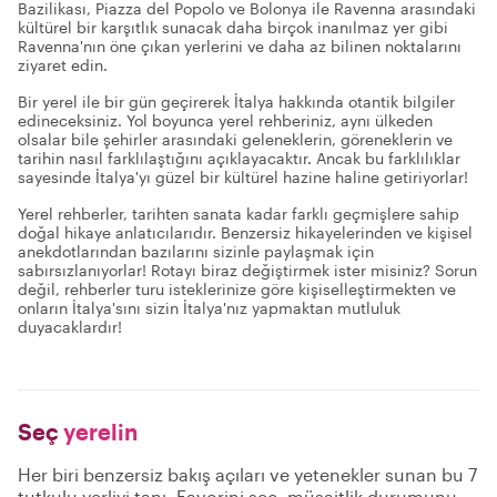
Bazilikası, Piazza del Popolo ve Bolonya ile Ravenna arasındaki
kültürel bir karşıtlık sunacak daha birçok inanılmaz yer gibi
Ravenna'nın öne çıkan yerlerini ve daha az bilinen noktalarını
ziyaret edin.
Bir yerel ile bir gün geçirerek İtalya hakkında otantik bilgiler
edineceksiniz. Yol boyunca yerel rehberiniz, aynı ülkeden
olsalar bile şehirler arasındaki geleneklerin, göreneklerin ve
tarihin nasıl farklılaştığını açıklayacaktır. Ancak bu farklılıklar
sayesinde İtalya'yı güzel bir kültürel hazine haline getiriyorlar!
Yerel rehberler, tarihten sanata kadar farklı geçmişlere sahip
doğal hikaye anlatıcılarıdır. Benzersiz hikayelerinden ve kişisel
anekdotlarından bazılarını sizinle paylaşmak için
sabırsızlanıyorlar! Rotayı biraz değiştirmek ister misiniz? Sorun
değil, rehberler turu isteklerinize göre kişiselleştirmekten ve
onların İtalya'sını sizin İtalya'nız yapmaktan mutluluk
duyacaklardır!
Seç
yerelin
Her biri benzersiz bakış açıları ve yetenekler sunan bu 7
tutkulu yerliyi tanı. Favorini seç, müsaitlik durumunu