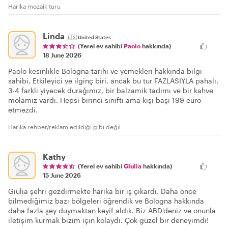
Harika mozaik turu
Linda
🇺🇸
United States
(Yerel ev sahibi
Paolo
hakkında)
18 June 2026
Paolo kesinlikle Bologna tarihi ve yemekleri hakkında bilgi
sahibi. Etkileyici ve ilginç biri, ancak bu tur FAZLASIYLA pahalı.
3-4 farklı yiyecek durağımız, bir balzamik tadımı ve bir kahve
molamız vardı. Hepsi birinci sınıftı ama kişi başı 199 euro
etmezdi.
Harika rehber/reklam edildiği gibi değil
Kathy
(Yerel ev sahibi
Giulia
hakkında)
15 June 2026
Giulia şehri gezdirmekte harika bir iş çıkardı. Daha önce
bilmediğimiz bazı bölgeleri öğrendik ve Bologna hakkında
daha fazla şey duymaktan keyif aldık. Biz ABD'deniz ve onunla
iletişim kurmak bizim için kolaydı. Çok güzel bir deneyimdi!