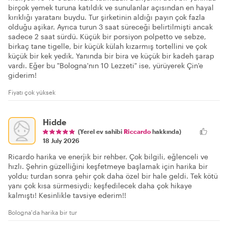
birçok yemek turuna katıldık ve sunulanlar açısından en hayal
kırıklığı yaratanı buydu. Tur şirketinin aldığı payın çok fazla
olduğu aşikar. Ayrıca turun 3 saat süreceği belirtilmişti ancak
sadece 2 saat sürdü. Küçük bir porsiyon polpetto ve sebze,
birkaç tane tigelle, bir küçük külah kızarmış tortellini ve çok
küçük bir kek yedik. Yanında bir bira ve küçük bir kadeh şarap
vardı. Eğer bu "Bologna'nın 10 Lezzeti" ise, yürüyerek Çin'e
giderim!
Fiyatı çok yüksek
Hidde
(Yerel ev sahibi
Riccardo
hakkında)
18 July 2026
Ricardo harika ve enerjik bir rehber. Çok bilgili, eğlenceli ve
hızlı. Şehrin güzelliğini keşfetmeye başlamak için harika bir
yoldu; turdan sonra şehir çok daha özel bir hale geldi. Tek kötü
yanı çok kısa sürmesiydi; keşfedilecek daha çok hikaye
kalmıştı! Kesinlikle tavsiye ederim!!
Bologna'da harika bir tur