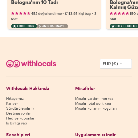
Bologna'nın 10 Tadı
Bologna'nın
Kalmış Güze
•
•
452 değerlendirme
€113.95
kişi başı
3
150 
saat
saat
FOOD TOUR
ANINDA ONAYLI
CITY HIGHLIG
EUR (€)
Withlocals Hakkında
Misafirler
Hikayemiz
Misafir yardım merkezi
Kariyer
Misafir iptal politikası
Sürdürülebilirlik
Misafir kullanım koşulları
Destinasyonlar
Hediye kuponları
İş birliği yap
Ev sahipleri
Uygulamamızı indir