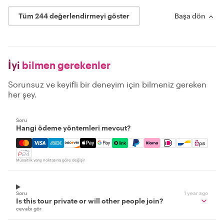
Tüm 244 değerlendirmeyi göster
Başa dön
İyi
bilmen gerekenler
Sorunsuz ve keyifli bir deneyim için bilmeniz gereken
her şey.
Soru
Hangi ödeme yöntemleri mevcut?
Mastercard, Visa, Amex, Discover, Apple Pay, Google Pay
Müsaitlik varış noktasına göre değişir
Soru
1 year ago
Is this tour private or will other people join?
cevabı gör