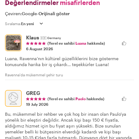
Değerlendirmeler
misafirlerden
Çeviren:
Google
-
Orijinali göster
Sıralama:
Klaus
🇩🇪
Germany
(Yerel ev sahibi
Luana
hakkında)
6 August 2026
Luana, Ravenna'nın kültürel güzelliklerini bize gösterme
konusunda harika bir iş çıkardı… teşekkürler Luana!
Ravenna'da mükemmel şehir turu
GREG
(Yerel ev sahibi
Paolo
hakkında)
19 July 2026
Bu, mükemmel bir rehber ve çok hoş bir insan olan Paulo'ya
yönelik bir eleştiri değildir. Ancak kişi başı 150 € fiyatla,
aldığımız hizmet için bu fiyat aşırı yüksekti. Bize sunulan
yemekler belli ki bütçesinin elverdiği kadardı ve kişi başı
maliyeti 10-15 €'dan fazla tutmazdı. Dünyanın dört bir yanında