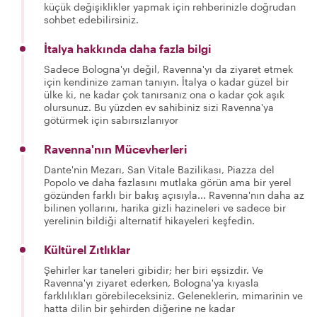
küçük değişiklikler yapmak için rehberinizle doğrudan
sohbet edebilirsiniz.
İtalya hakkında daha fazla bilgi
Sadece Bologna'yı değil, Ravenna'yı da ziyaret etmek
için kendinize zaman tanıyın. İtalya o kadar güzel bir
ülke ki, ne kadar çok tanırsanız ona o kadar çok aşık
olursunuz. Bu yüzden ev sahibiniz sizi Ravenna'ya
götürmek için sabırsızlanıyor
Ravenna'nın Mücevherleri
Dante'nin Mezarı, San Vitale Bazilikası, Piazza del
Popolo ve daha fazlasını mutlaka görün ama bir yerel
gözünden farklı bir bakış açısıyla... Ravenna'nın daha az
bilinen yollarını, harika gizli hazineleri ve sadece bir
yerelinin bildiği alternatif hikayeleri keşfedin.
Kültürel Zıtlıklar
Şehirler kar taneleri gibidir; her biri eşsizdir. Ve
Ravenna'yı ziyaret ederken, Bologna'ya kıyasla
farklılıkları görebileceksiniz. Geleneklerin, mimarinin ve
hatta dilin bir şehirden diğerine ne kadar