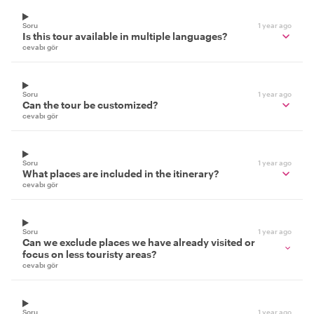
Soru
1 year ago
Is this tour available in multiple languages?
cevabı gör
Soru
1 year ago
Can the tour be customized?
cevabı gör
Soru
1 year ago
What places are included in the itinerary?
cevabı gör
Soru
1 year ago
Can we exclude places we have already visited or
focus on less touristy areas?
cevabı gör
Soru
1 year ago