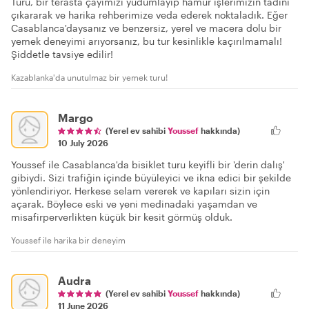
Turu, bir terasta çayımızı yudumlayıp hamur işlerimizin tadını
çıkararak ve harika rehberimize veda ederek noktaladık. Eğer
Casablanca'daysanız ve benzersiz, yerel ve macera dolu bir
yemek deneyimi arıyorsanız, bu tur kesinlikle kaçırılmamalı!
Şiddetle tavsiye edilir!
Kazablanka'da unutulmaz bir yemek turu!
Margo
(Yerel ev sahibi
Youssef
hakkında)
10 July 2026
Youssef ile Casablanca'da bisiklet turu keyifli bir 'derin dalış'
gibiydi. Sizi trafiğin içinde büyüleyici ve ikna edici bir şekilde
yönlendiriyor. Herkese selam vererek ve kapıları sizin için
açarak. Böylece eski ve yeni medinadaki yaşamdan ve
misafirperverlikten küçük bir kesit görmüş olduk.
Youssef ile harika bir deneyim
Audra
(Yerel ev sahibi
Youssef
hakkında)
11 June 2026