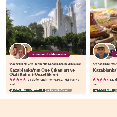
Favori yerel rehberini seç
seçeceğin bir yerel rehber ile Casablanca keyfini çıkar
seçeceğin bir yere
Kazablanka'nın Öne Çıkanları ve
Kazablanka'
Gizli Kalmış Güzellikleri
•
•
124 değerlendirme
€24.27
kişi başı
3
122 
saat
saat
CITY HIGHLIGHT TOUR
ANINDA ONAYLI
FOOD TOUR