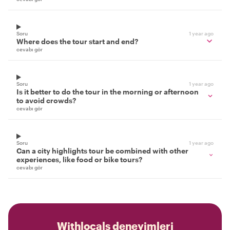
Soru
1 year ago
Where does the tour start and end?
cevabı gör
Soru
1 year ago
Is it better to do the tour in the morning or afternoon
to avoid crowds?
cevabı gör
Soru
1 year ago
Can a city highlights tour be combined with other
experiences, like food or bike tours?
cevabı gör
Withlocals deneyimleri