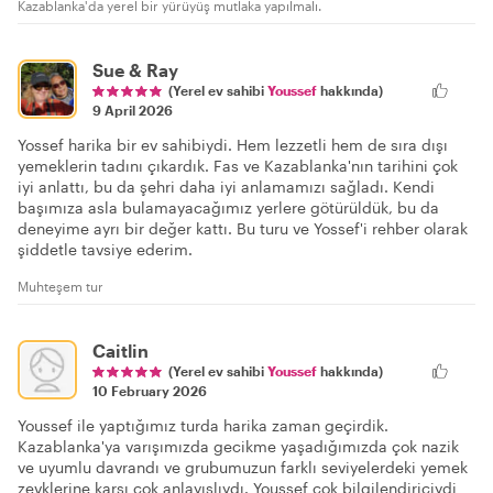
Kazablanka'da yerel bir yürüyüş mutlaka yapılmalı.
Sue & Ray
(Yerel ev sahibi
Youssef
hakkında)
9 April 2026
Yossef harika bir ev sahibiydi. Hem lezzetli hem de sıra dışı
yemeklerin tadını çıkardık. Fas ve Kazablanka'nın tarihini çok
iyi anlattı, bu da şehri daha iyi anlamamızı sağladı. Kendi
başımıza asla bulamayacağımız yerlere götürüldük, bu da
deneyime ayrı bir değer kattı. Bu turu ve Yossef'i rehber olarak
şiddetle tavsiye ederim.
Muhteşem tur
Caitlin
(Yerel ev sahibi
Youssef
hakkında)
10 February 2026
Youssef ile yaptığımız turda harika zaman geçirdik.
Kazablanka'ya varışımızda gecikme yaşadığımızda çok nazik
ve uyumlu davrandı ve grubumuzun farklı seviyelerdeki yemek
zevklerine karşı çok anlayışlıydı. Youssef çok bilgilendiriciydi