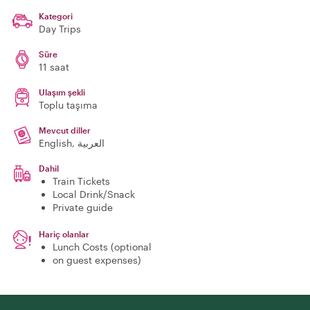
Kategori
Day Trips
Süre
11 saat
Ulaşım şekli
Toplu taşıma
Mevcut diller
English, العربية
Dahil
Train Tickets
Local Drink/Snack
Private guide
Hariç olanlar
Lunch Costs (optional
on guest expenses)