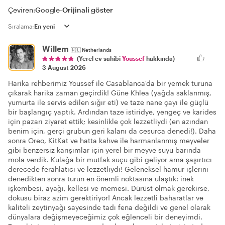
Çeviren:
Google
-
Orijinali göster
Sıralama:
Willem
🇳🇱
Netherlands
(Yerel ev sahibi
Youssef
hakkında)
3 August 2026
Harika rehberimiz Youssef ile Casablanca'da bir yemek turuna
çıkarak harika zaman geçirdik! Güne Khlea (yağda saklanmış,
yumurta ile servis edilen sığır eti) ve taze nane çayı ile güçlü
bir başlangıç yaptık. Ardından taze istiridye, yengeç ve karides
için pazarı ziyaret ettik; kesinlikle çok lezzetliydi (en azından
benim için, gerçi grubun geri kalanı da cesurca denedi!). Daha
sonra Oreo, KitKat ve hatta kahve ile harmanlanmış meyveler
gibi benzersiz karışımlar için yerel bir meyve suyu barında
mola verdik. Kulağa bir mutfak suçu gibi geliyor ama şaşırtıcı
derecede ferahlatıcı ve lezzetliydi! Geleneksel hamur işlerini
denedikten sonra turun en önemli noktasına ulaştık: inek
işkembesi, ayağı, kellesi ve memesi. Dürüst olmak gerekirse,
dokusu biraz azim gerektiriyor! Ancak lezzetli baharatlar ve
kaliteli zeytinyağı sayesinde tadı fena değildi ve genel olarak
dünyalara değişmeyeceğimiz çok eğlenceli bir deneyimdi.