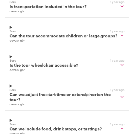
Soru
1 year ago
Is transportation included in the tour?
cevabı gör
Soru
1 year ago
Can the tour accommodate children or large groups?
cevabı gör
Soru
1 year ago
Is the tour wheelchair accessible?
cevabı gör
Soru
1 year ago
Can we adjust the start time or extend/shorten the
tour?
cevabı gör
Soru
1 year ago
Can we include food, drink stops, or tastings?
cevabı gör