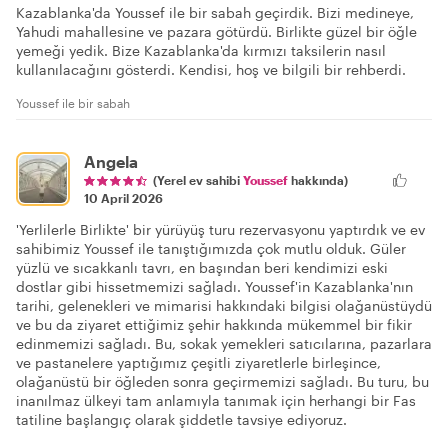
Kazablanka'da Youssef ile bir sabah geçirdik. Bizi medineye,
Yahudi mahallesine ve pazara götürdü. Birlikte güzel bir öğle
yemeği yedik. Bize Kazablanka'da kırmızı taksilerin nasıl
kullanılacağını gösterdi. Kendisi, hoş ve bilgili bir rehberdi.
Youssef ile bir sabah
Angela
(Yerel ev sahibi
Youssef
hakkında)
10 April 2026
'Yerlilerle Birlikte' bir yürüyüş turu rezervasyonu yaptırdık ve ev
sahibimiz Youssef ile tanıştığımızda çok mutlu olduk. Güler
yüzlü ve sıcakkanlı tavrı, en başından beri kendimizi eski
dostlar gibi hissetmemizi sağladı. Youssef'in Kazablanka'nın
tarihi, gelenekleri ve mimarisi hakkındaki bilgisi olağanüstüydü
ve bu da ziyaret ettiğimiz şehir hakkında mükemmel bir fikir
edinmemizi sağladı. Bu, sokak yemekleri satıcılarına, pazarlara
ve pastanelere yaptığımız çeşitli ziyaretlerle birleşince,
olağanüstü bir öğleden sonra geçirmemizi sağladı. Bu turu, bu
inanılmaz ülkeyi tam anlamıyla tanımak için herhangi bir Fas
tatiline başlangıç olarak şiddetle tavsiye ediyoruz.