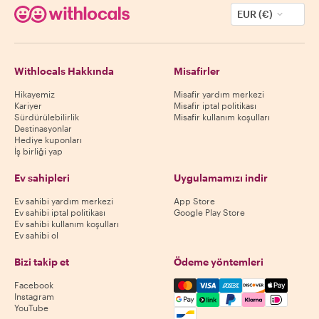
EUR (€)
Withlocals Hakkında
Misafirler
Hikayemiz
Misafir yardım merkezi
Kariyer
Misafir iptal politikası
Sürdürülebilirlik
Misafir kullanım koşulları
Destinasyonlar
Hediye kuponları
İş birliği yap
Ev sahipleri
Uygulamamızı indir
Ev sahibi yardım merkezi
App Store
Ev sahibi iptal politikası
Google Play Store
Ev sahibi kullanım koşulları
Ev sahibi ol
Bizi takip et
Ödeme yöntemleri
Mastercard, Visa, Amex, Di
Facebook
Instagram
YouTube