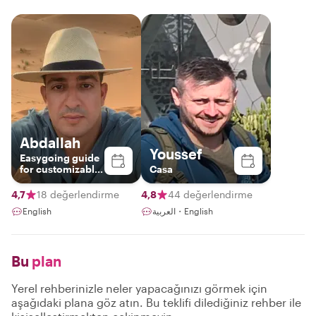
Abdallah
Youssef
Easygoing guide
for customizable
Casa
tours
4,7
18 değerlendirme
4,8
44 değerlendirme
English
العربية・English
Bu
plan
Yerel rehberinizle neler yapacağınızı görmek için
aşağıdaki plana göz atın. Bu teklifi dilediğiniz rehber ile