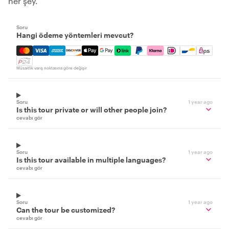
her şey.
Soru
Hangi ödeme yöntemleri mevcut?
Mastercard, Visa, Amex, Discover, Apple Pay, Google Pay
Müsaitlik varış noktasına göre değişir
Soru
1 year ago
Is this tour private or will other people join?
cevabı gör
Soru
1 year ago
Is this tour available in multiple languages?
cevabı gör
Soru
1 year ago
Can the tour be customized?
cevabı gör