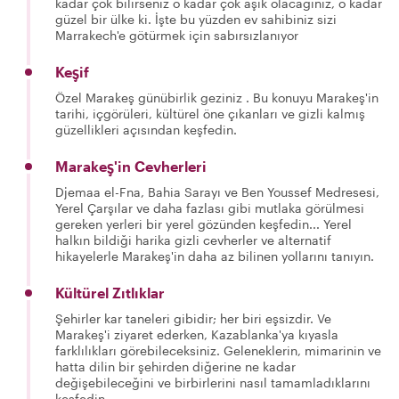
kadar çok bilirseniz o kadar çok aşık olacağınız, o kadar
güzel bir ülke ki. İşte bu yüzden ev sahibiniz sizi
Marrakech'e götürmek için sabırsızlanıyor
Keşif
Özel Marakeş günübirlik geziniz . Bu konuyu Marakeş'in
tarihi, içgörüleri, kültürel öne çıkanları ve gizli kalmış
güzellikleri açısından keşfedin.
Marakeş'in Cevherleri
Djemaa el-Fna, Bahia Sarayı ve Ben Youssef Medresesi,
Yerel Çarşılar ve daha fazlası gibi mutlaka görülmesi
gereken yerleri bir yerel gözünden keşfedin... Yerel
halkın bildiği harika gizli cevherler ve alternatif
hikayelerle Marakeş'in daha az bilinen yollarını tanıyın.
Kültürel Zıtlıklar
Şehirler kar taneleri gibidir; her biri eşsizdir. Ve
Marakeş'i ziyaret ederken, Kazablanka'ya kıyasla
farklılıkları görebileceksiniz. Geleneklerin, mimarinin ve
hatta dilin bir şehirden diğerine ne kadar
değişebileceğini ve birbirlerini nasıl tamamladıklarını
keşfedin.