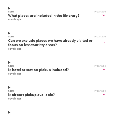
Soru
1 year ago
What places are included in the itinerary?
cevabı gör
Soru
1 year ago
Can we exclude places we have already visited or
focus on less touristy areas?
cevabı gör
Soru
1 year ago
Is hotel or station pickup included?
cevabı gör
Soru
1 year ago
Is airport pickup available?
cevabı gör