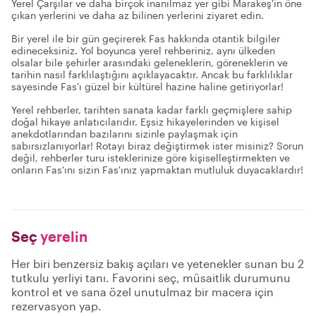
Yerel Çarşılar ve daha birçok inanılmaz yer gibi Marakeş'in öne
çıkan yerlerini ve daha az bilinen yerlerini ziyaret edin.
Bir yerel ile bir gün geçirerek Fas hakkında otantik bilgiler
edineceksiniz. Yol boyunca yerel rehberiniz, aynı ülkeden
olsalar bile şehirler arasındaki geleneklerin, göreneklerin ve
tarihin nasıl farklılaştığını açıklayacaktır. Ancak bu farklılıklar
sayesinde Fas'ı güzel bir kültürel hazine haline getiriyorlar!
Yerel rehberler, tarihten sanata kadar farklı geçmişlere sahip
doğal hikaye anlatıcılarıdır. Eşsiz hikayelerinden ve kişisel
anekdotlarından bazılarını sizinle paylaşmak için
sabırsızlanıyorlar! Rotayı biraz değiştirmek ister misiniz? Sorun
değil, rehberler turu isteklerinize göre kişiselleştirmekten ve
onların Fas'ını sizin Fas'ınız yapmaktan mutluluk duyacaklardır!
Seç
yerelin
Her biri benzersiz bakış açıları ve yetenekler sunan bu 2
tutkulu yerliyi tanı. Favorini seç, müsaitlik durumunu
kontrol et ve sana özel unutulmaz bir macera için
rezervasyon yap.