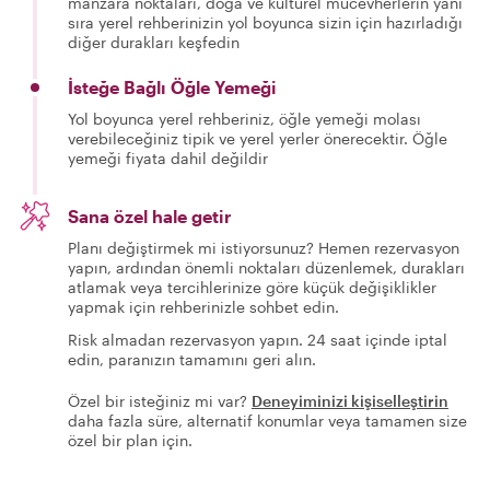
manzara noktaları, doğa ve kültürel mücevherlerin yanı
sıra yerel rehberinizin yol boyunca sizin için hazırladığı
diğer durakları keşfedin
İsteğe Bağlı Öğle Yemeği
Yol boyunca yerel rehberiniz, öğle yemeği molası
verebileceğiniz tipik ve yerel yerler önerecektir. Öğle
yemeği fiyata dahil değildir
Sana özel hale getir
Planı değiştirmek mi istiyorsunuz? Hemen rezervasyon
yapın, ardından önemli noktaları düzenlemek, durakları
atlamak veya tercihlerinize göre küçük değişiklikler
yapmak için rehberinizle sohbet edin.
Risk almadan rezervasyon yapın. 24 saat içinde iptal
edin, paranızın tamamını geri alın.
Özel bir isteğiniz mi var?
Deneyiminizi kişiselleştirin
daha fazla süre, alternatif konumlar veya tamamen size
özel bir plan için.