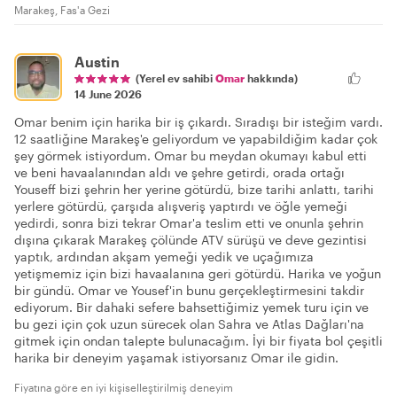
Marakeş, Fas'a Gezi
Austin
(Yerel ev sahibi
Omar
hakkında)
14 June 2026
Omar benim için harika bir iş çıkardı. Sıradışı bir isteğim vardı.
12 saatliğine Marakeş'e geliyordum ve yapabildiğim kadar çok
şey görmek istiyordum. Omar bu meydan okumayı kabul etti
ve beni havaalanından aldı ve şehre getirdi, orada ortağı
Youseff bizi şehrin her yerine götürdü, bize tarihi anlattı, tarihi
yerlere götürdü, çarşıda alışveriş yaptırdı ve öğle yemeği
yedirdi, sonra bizi tekrar Omar'a teslim etti ve onunla şehrin
dışına çıkarak Marakeş çölünde ATV sürüşü ve deve gezintisi
yaptık, ardından akşam yemeği yedik ve uçağımıza
yetişmemiz için bizi havaalanına geri götürdü. Harika ve yoğun
bir gündü. Omar ve Yousef'in bunu gerçekleştirmesini takdir
ediyorum. Bir dahaki sefere bahsettiğimiz yemek turu için ve
bu gezi için çok uzun sürecek olan Sahra ve Atlas Dağları'na
gitmek için ondan talepte bulunacağım. İyi bir fiyata bol çeşitli
harika bir deneyim yaşamak istiyorsanız Omar ile gidin.
Fiyatına göre en iyi kişiselleştirilmiş deneyim