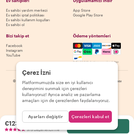
Ev sahipleri
Uygulamamızı indir
Ev sahibi yardım merkezi
App Store
Ev sahibi iptal politikası
Google Play Store
Ev sahibi kullanım koşulları
Ev sahibi ol
Bizi takip et
Ödeme yöntemleri
Mastercard, Visa, Amex, Di
Facebook
Instagram
YouTube
Kullanılabilirlik destinasyona göre değişir
Çerez İzni
©
2026
Withlocals.com
|
Gizlilik Politikası
|
Çerezler
|
Site haritası
Platformumuzda size en iyi kullanıcı
deneyimini sunmak için çerezleri
kullanıyoruz! Ayrıca analiz ve pazarlama
amaçları için de çerezlerden faydalanıyoruz.
Ayarları değiştir
Çerezleri kabul et
€123.41
kişi başı
Seç
979 değerlendirme