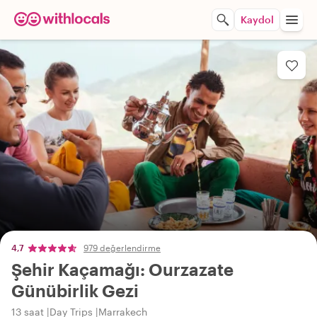
Kaydol
4,7
979 değerlendirme
Şehir Kaçamağı: Ourzazate
Günübirlik Gezi
13 saat
Day Trips
Marrakech