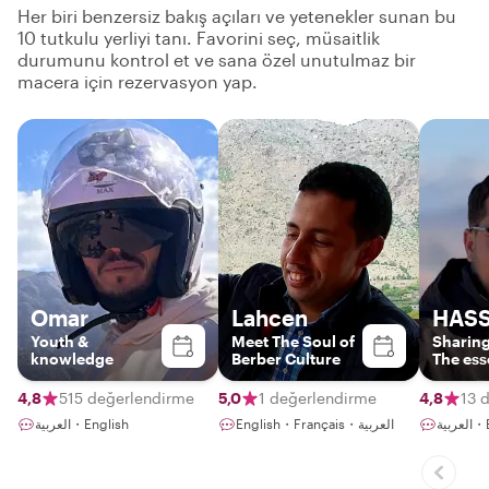
Her biri benzersiz bakış açıları ve yetenekler sunan bu
10 tutkulu yerliyi tanı. Favorini seç, müsaitlik
durumunu kontrol et ve sana özel unutulmaz bir
macera için rezervasyon yap.
Omar
Lahcen
HAS
Youth &
Meet The Soul of
Sharing
knowledge
Berber Culture
The ess
Berber 
4,8
515 değerlendirme
5,0
1 değerlendirme
4,8
13 
بية
English・Français・العربية
العربية・English