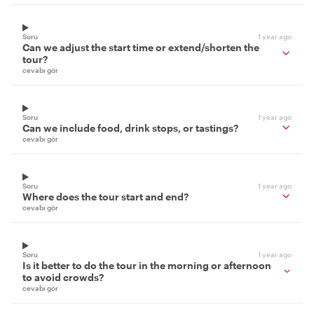
Soru
1 year ago
Can we adjust the start time or extend/shorten the
tour?
cevabı gör
Soru
1 year ago
Can we include food, drink stops, or tastings?
cevabı gör
Soru
1 year ago
Where does the tour start and end?
cevabı gör
Soru
1 year ago
Is it better to do the tour in the morning or afternoon
to avoid crowds?
cevabı gör