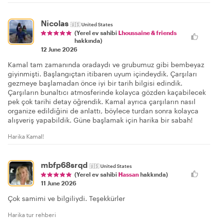
Nicolas
🇺🇸
United States
(Yerel ev sahibi
Lhoussaine & friends
hakkında)
12 June 2026
Kamal tam zamanında oradaydı ve grubumuz gibi bembeyaz
giyinmişti. Başlangıçtan itibaren uyum içindeydik. Çarşıları
gezmeye başlamadan önce iyi bir tarih bilgisi edindik.
Çarşıların bunaltıcı atmosferinde kolayca gözden kaçabilecek
pek çok tarihi detay öğrendik. Kamal ayrıca çarşıların nasıl
organize edildiğini de anlattı, böylece turdan sonra kolayca
alışveriş yapabildik. Güne başlamak için harika bir sabah!
Harika Kamal!
mbfp68srqd
🇺🇸
United States
(Yerel ev sahibi
Hassan
hakkında)
11 June 2026
Çok samimi ve bilgiliydi. Teşekkürler
Harika tur rehberi