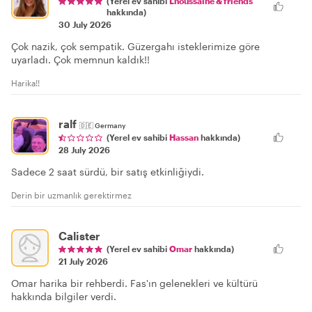
(Yerel ev sahibi
Lhoussaine & friends
hakkında)
30 July 2026
Çok nazik, çok sempatik. Güzergahı isteklerimize göre
uyarladı. Çok memnun kaldık!!
Harika!!
ralf
🇩🇪
Germany
(Yerel ev sahibi
Hassan
hakkında)
28 July 2026
Sadece 2 saat sürdü, bir satış etkinliğiydi.
Derin bir uzmanlık gerektirmez
Calister
(Yerel ev sahibi
Omar
hakkında)
21 July 2026
Omar harika bir rehberdi. Fas'ın gelenekleri ve kültürü
hakkında bilgiler verdi.