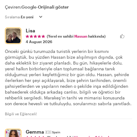
Çeviren:
Google
-
Orijinali göster
Sıralama:
Lisa
(Yerel ev sahibi
Hassan
hakkında)
4 August 2026
Önceki günkü turumuzda turistik yerlerin bir kısmını
görmüştük, bu yüzden Hassan bize alışılmışın dışında, çok
daha eklektik bir ziyaret planladı. Bu gün, hikayelerle dolu,
yerel halkın birbirleriyle olan toplumsal bağlarına tanık
olduğumuz yerleri keşfettiğimiz bir gün oldu. Hassan, şehirde
ilerlerken her şeyi açıklayarak, bize şehrin tarihinden, önemli
şahsiyetlerden ve yapıların neden o şekilde inşa edildiğinden
bahsederek oldukça arkadaş canlısı, bilgili ve öğretici bir
rehberlik sergiledi. Marakeş'in tarihi ve mimarisi konusunda
son derece hevesli ve tutkuluydu, sorularımızı sabırla yanıtladı.
Bilgili ve Eğlenceli!
Gemma
🇪🇸
Spain