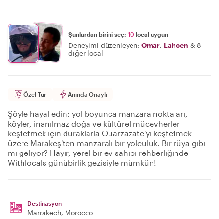
Şunlardan birini seç:
10
local uygun
Deneyimi düzenleyen:
Omar
,
Lahcen
&
8
diğer local
Özel Tur
Anında Onaylı
Şöyle hayal edin: yol boyunca manzara noktaları,
köyler, inanılmaz doğa ve kültürel mücevherler
keşfetmek için duraklarla Ouarzazate'yi keşfetmek
üzere Marakeş'ten manzaralı bir yolculuk. Bir rüya gibi
mi geliyor? Hayır, yerel bir ev sahibi rehberliğinde
Withlocals günübirlik gezisiyle mümkün!
Destinasyon
Marrakech
, Morocco