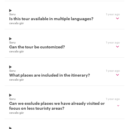
Soru
1 year ago
Is this tour available in multiple languages?
cevabı gör
Soru
1 year ago
Can the tour be customized?
cevabı gör
Soru
1 year ago
What places are included in the itinerary?
cevabı gör
Soru
1 year ago
Can we exclude places we have already visited or
focus on less touristy areas?
cevabı gör