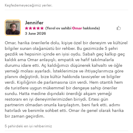
Keşfedemeyeceğimiz yerler.
Jennifer
(Yerel ev sahibi
Omar
hakkında)
3 June 2026
Omar, harika önerilerle dolu, kişiye özel bir deneyim ve kültürel
bilgiler sunan olağanüstü bir rehber. Bu gezimizde 5 şehri
gezdik ve hepsinin içinde en iyisi oydu. Sabah geç kalkıp geç
kaldık ama Omar anlayışlı, empatik ve hafif takılmalarla
durumu idare etti. Aç kaldığımızı düşünerek kahvaltı ve öğle
yemeği molası ayarladı. İsteklerimize ve ihtiyaçlarımıza göre
planını değiştirdi, bize kültür hakkında tavsiyeler ve bilgiler
verdi. Kişiliğinin de parlamasına izin verdi. Hem otantik hem
de turistlere uygun mükemmel bir dengeye sahip öneriler
sundu. Hatta medine dışındaki önerdiği akşam yemeği
restoranı en iyi deneyimlerimizden biriydi. Ertesi gün
partnerim olmadan onunla karşılaştım, beni fark etti, adımı
hatırladı ve benimle sohbet etti. Omar ile genel olarak harika
bir zaman geçirdim.
5 şehirdeki en iyi rehberimiz