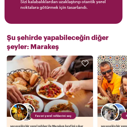
Sizi kalabalıklardan uzaklaştırıp otantik yerel
noktalara götürmek için tasarlandı.
Şu şehirde yapabileceğin diğer
şeyler:
Marakeş
Favori yerel rehberini seç
seçeceğin bir yerel rehber ile Marakeş keyfini çıkar
seçeceğin bir yere