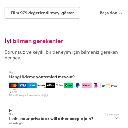
Tüm 979 değerlendirmeyi göster
Başa dön
İyi
bilmen gerekenler
Sorunsuz ve keyifli bir deneyim için bilmeniz gereken
her şey.
Soru
Hangi ödeme yöntemleri mevcut?
Mastercard, Visa, Amex, Discover, Apple Pay, Google Pay
Müsaitlik varış noktasına göre değişir
Soru
1 year ago
Is this tour private or will other people join?
cevabı gör