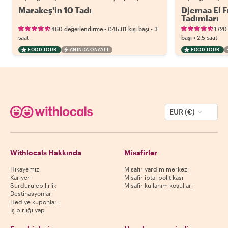
Marakeş'in 10 Tadı
Djemaa El F
Tadımları
•
•
460 değerlendirme
€45.81
kişi başı
3
1720
•
saat
başı
2.5 saat
FOOD TOUR
ANINDA ONAYLI
FOOD TOUR
EUR (€)
Withlocals Hakkında
Misafirler
Hikayemiz
Misafir yardım merkezi
Kariyer
Misafir iptal politikası
Sürdürülebilirlik
Misafir kullanım koşulları
Destinasyonlar
Hediye kuponları
İş birliği yap