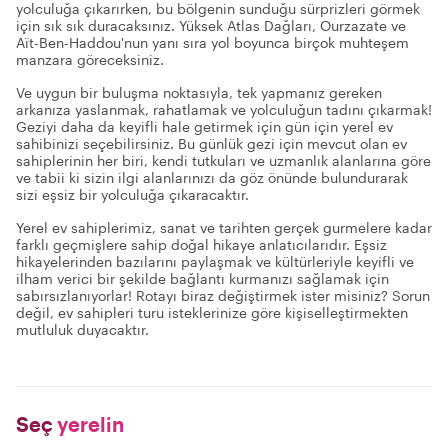
yolculuğa çıkarırken, bu bölgenin sunduğu sürprizleri görmek
için sık sık duracaksınız. Yüksek Atlas Dağları, Ourzazate ve
Aït-Ben-Haddou'nun yanı sıra yol boyunca birçok muhteşem
manzara göreceksiniz.
Ve uygun bir buluşma noktasıyla, tek yapmanız gereken
arkanıza yaslanmak, rahatlamak ve yolculuğun tadını çıkarmak!
Geziyi daha da keyifli hale getirmek için gün için yerel ev
sahibinizi seçebilirsiniz. Bu günlük gezi için mevcut olan ev
sahiplerinin her biri, kendi tutkuları ve uzmanlık alanlarına göre
ve tabii ki sizin ilgi alanlarınızı da göz önünde bulundurarak
sizi eşsiz bir yolculuğa çıkaracaktır.
Yerel ev sahiplerimiz, sanat ve tarihten gerçek gurmelere kadar
farklı geçmişlere sahip doğal hikaye anlatıcılarıdır. Eşsiz
hikayelerinden bazılarını paylaşmak ve kültürleriyle keyifli ve
ilham verici bir şekilde bağlantı kurmanızı sağlamak için
sabırsızlanıyorlar! Rotayı biraz değiştirmek ister misiniz? Sorun
değil, ev sahipleri turu isteklerinize göre kişiselleştirmekten
mutluluk duyacaktır.
Seç
yerelin