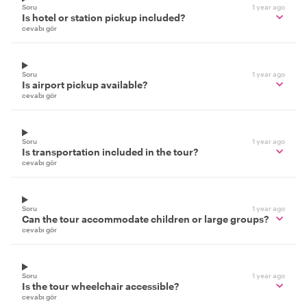
Soru
1 year ago
Is hotel or station pickup included?
cevabı gör
Soru
1 year ago
Is airport pickup available?
cevabı gör
Soru
1 year ago
Is transportation included in the tour?
cevabı gör
Soru
1 year ago
Can the tour accommodate children or large groups?
cevabı gör
Soru
1 year ago
Is the tour wheelchair accessible?
cevabı gör