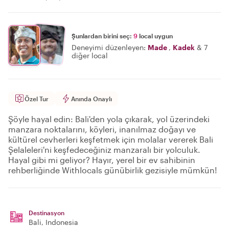
Şunlardan birini seç:
9
local uygun
Deneyimi düzenleyen:
Made
,
Kadek
&
7
diğer local
Özel Tur
Anında Onaylı
Şöyle hayal edin: Bali'den yola çıkarak, yol üzerindeki
manzara noktalarını, köyleri, inanılmaz doğayı ve
kültürel cevherleri keşfetmek için molalar vererek Bali
Şelaleleri'ni keşfedeceğiniz manzaralı bir yolculuk.
Hayal gibi mi geliyor? Hayır, yerel bir ev sahibinin
rehberliğinde Withlocals günübirlik gezisiyle mümkün!
Destinasyon
Bali
, Indonesia