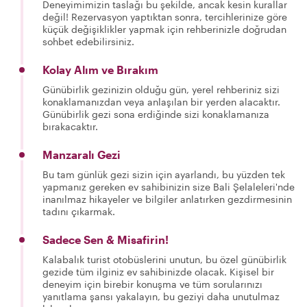
Deneyimimizin taslağı bu şekilde, ancak kesin kurallar
değil! Rezervasyon yaptıktan sonra, tercihlerinize göre
küçük değişiklikler yapmak için rehberinizle doğrudan
sohbet edebilirsiniz.
Kolay Alım ve Bırakım
Günübirlik gezinizin olduğu gün, yerel rehberiniz sizi
konaklamanızdan veya anlaşılan bir yerden alacaktır.
Günübirlik gezi sona erdiğinde sizi konaklamanıza
bırakacaktır.
Manzaralı Gezi
Bu tam günlük gezi sizin için ayarlandı, bu yüzden tek
yapmanız gereken ev sahibinizin size Bali Şelaleleri'nde
inanılmaz hikayeler ve bilgiler anlatırken gezdirmesinin
tadını çıkarmak.
Sadece Sen & Misafirin!
Kalabalık turist otobüslerini unutun, bu özel günübirlik
gezide tüm ilginiz ev sahibinizde olacak. Kişisel bir
deneyim için birebir konuşma ve tüm sorularınızı
yanıtlama şansı yakalayın, bu geziyi daha unutulmaz