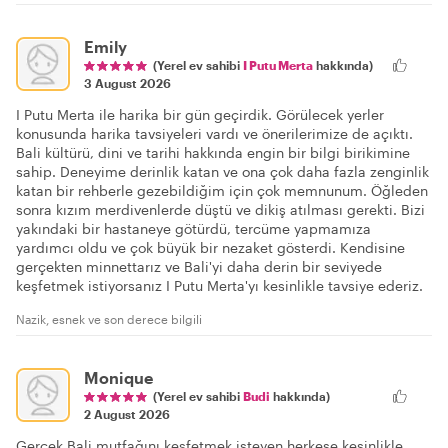
Emily
(Yerel ev sahibi
I Putu Merta
hakkında)
3 August 2026
I Putu Merta ile harika bir gün geçirdik. Görülecek yerler
konusunda harika tavsiyeleri vardı ve önerilerimize de açıktı.
Bali kültürü, dini ve tarihi hakkında engin bir bilgi birikimine
sahip. Deneyime derinlik katan ve ona çok daha fazla zenginlik
katan bir rehberle gezebildiğim için çok memnunum. Öğleden
sonra kızım merdivenlerde düştü ve dikiş atılması gerekti. Bizi
yakındaki bir hastaneye götürdü, tercüme yapmamıza
yardımcı oldu ve çok büyük bir nezaket gösterdi. Kendisine
gerçekten minnettarız ve Bali'yi daha derin bir seviyede
keşfetmek istiyorsanız I Putu Merta'yı kesinlikle tavsiye ederiz.
Nazik, esnek ve son derece bilgili
Monique
(Yerel ev sahibi
Budi
hakkında)
2 August 2026
Gerçek Bali mutfağını keşfetmek isteyen herkese kesinlikle