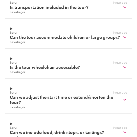
Soru
1 year ago
Is transportation included in the tour?
cevabı gör
Soru
1 year ago
Can the tour accommodate children or large groups?
cevabı gör
Soru
1 year ago
Is the tour wheelchair accessible?
cevabı gör
Soru
1 year ago
Can we adjust the start time or extend/shorten the
tour?
cevabı gör
Soru
1 year ago
Can we include food, drink stops, or tastings?