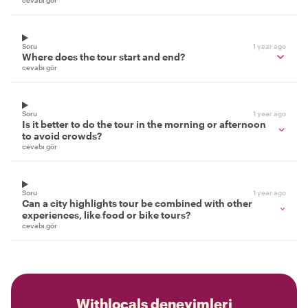
cevabı gör
Soru
1 year ago
Where does the tour start and end?
cevabı gör
Soru
1 year ago
Is it better to do the tour in the morning or afternoon
to avoid crowds?
cevabı gör
Soru
1 year ago
Can a city highlights tour be combined with other
experiences, like food or bike tours?
cevabı gör
Withlocals deneyimleri