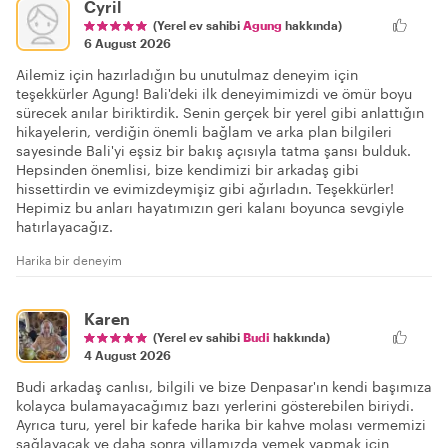
Cyril
(Yerel ev sahibi
Agung
hakkında)
6 August 2026
Ailemiz için hazırladığın bu unutulmaz deneyim için
teşekkürler Agung! Bali'deki ilk deneyimimizdi ve ömür boyu
sürecek anılar biriktirdik. Senin gerçek bir yerel gibi anlattığın
hikayelerin, verdiğin önemli bağlam ve arka plan bilgileri
sayesinde Bali'yi eşsiz bir bakış açısıyla tatma şansı bulduk.
Hepsinden önemlisi, bize kendimizi bir arkadaş gibi
hissettirdin ve evimizdeymişiz gibi ağırladın. Teşekkürler!
Hepimiz bu anları hayatımızın geri kalanı boyunca sevgiyle
hatırlayacağız.
Harika bir deneyim
Karen
(Yerel ev sahibi
Budi
hakkında)
4 August 2026
Budi arkadaş canlısı, bilgili ve bize Denpasar'ın kendi başımıza
kolayca bulamayacağımız bazı yerlerini gösterebilen biriydi.
Ayrıca turu, yerel bir kafede harika bir kahve molası vermemizi
sağlayacak ve daha sonra villamızda yemek yapmak için