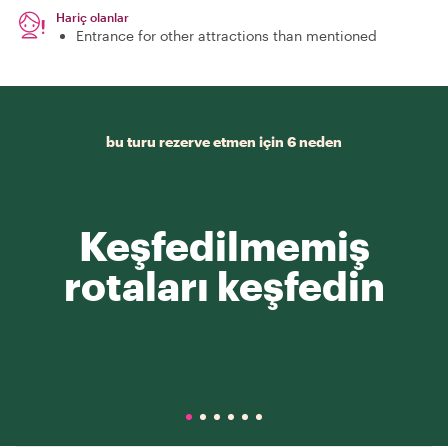
Hariç olanlar
Entrance for other attractions than mentioned
bu turu rezerve etmen için 6 neden
Keşfedilmemiş
rotaları keşfedin