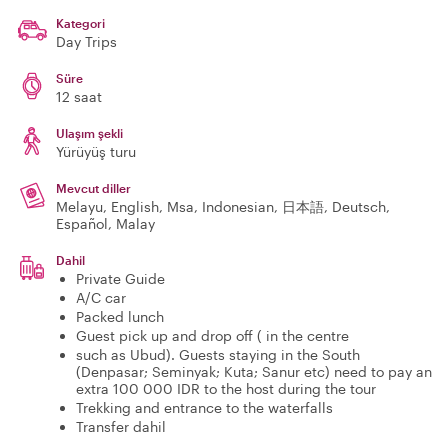
Kategori
Day Trips
Süre
12 saat
Ulaşım şekli
Yürüyüş turu
Mevcut diller
Melayu, English, Msa, Indonesian, 日本語, Deutsch,
Español, Malay
Dahil
Private Guide
A/C car
Packed lunch
Guest pick up and drop off ( in the centre
such as Ubud). Guests staying in the South
(Denpasar; Seminyak; Kuta; Sanur etc) need to pay an
extra 100 000 IDR to the host during the tour
Trekking and entrance to the waterfalls
Transfer dahil