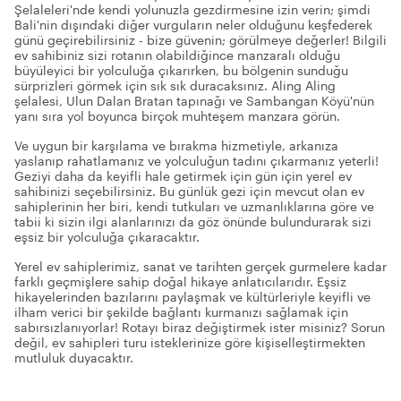
Şelaleleri'nde kendi yolunuzla gezdirmesine izin verin; şimdi
Bali'nin dışındaki diğer vurguların neler olduğunu keşfederek
günü geçirebilirsiniz - bize güvenin; görülmeye değerler! Bilgili
ev sahibiniz sizi rotanın olabildiğince manzaralı olduğu
büyüleyici bir yolculuğa çıkarırken, bu bölgenin sunduğu
sürprizleri görmek için sık sık duracaksınız. Aling Aling
şelalesi, Ulun Dalan Bratan tapınağı ve Sambangan Köyü'nün
yanı sıra yol boyunca birçok muhteşem manzara görün.
Ve uygun bir karşılama ve bırakma hizmetiyle, arkanıza
yaslanıp rahatlamanız ve yolculuğun tadını çıkarmanız yeterli!
Geziyi daha da keyifli hale getirmek için gün için yerel ev
sahibinizi seçebilirsiniz. Bu günlük gezi için mevcut olan ev
sahiplerinin her biri, kendi tutkuları ve uzmanlıklarına göre ve
tabii ki sizin ilgi alanlarınızı da göz önünde bulundurarak sizi
eşsiz bir yolculuğa çıkaracaktır.
Yerel ev sahiplerimiz, sanat ve tarihten gerçek gurmelere kadar
farklı geçmişlere sahip doğal hikaye anlatıcılarıdır. Eşsiz
hikayelerinden bazılarını paylaşmak ve kültürleriyle keyifli ve
ilham verici bir şekilde bağlantı kurmanızı sağlamak için
sabırsızlanıyorlar! Rotayı biraz değiştirmek ister misiniz? Sorun
değil, ev sahipleri turu isteklerinize göre kişiselleştirmekten
mutluluk duyacaktır.