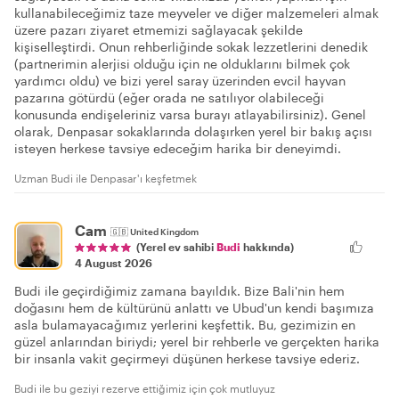
kullanabileceğimiz taze meyveler ve diğer malzemeleri almak
üzere pazarı ziyaret etmemizi sağlayacak şekilde
kişiselleştirdi. Onun rehberliğinde sokak lezzetlerini denedik
(partnerimin alerjisi olduğu için ne olduklarını bilmek çok
yardımcı oldu) ve bizi yerel saray üzerinden evcil hayvan
pazarına götürdü (eğer orada ne satılıyor olabileceği
konusunda endişeleriniz varsa burayı atlayabilirsiniz). Genel
olarak, Denpasar sokaklarında dolaşırken yerel bir bakış açısı
isteyen herkese tavsiye edeceğim harika bir deneyimdi.
Uzman Budi ile Denpasar'ı keşfetmek
Cam
🇬🇧
United Kingdom
(Yerel ev sahibi
Budi
hakkında)
4 August 2026
Budi ile geçirdiğimiz zamana bayıldık. Bize Bali'nin hem
doğasını hem de kültürünü anlattı ve Ubud'un kendi başımıza
asla bulamayacağımız yerlerini keşfettik. Bu, gezimizin en
güzel anlarından biriydi; yerel bir rehberle ve gerçekten harika
bir insanla vakit geçirmeyi düşünen herkese tavsiye ederiz.
Budi ile bu geziyi rezerve ettiğimiz için çok mutluyuz