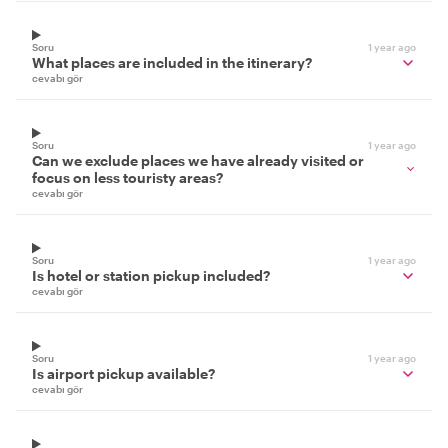
Soru
1 year ago
What places are included in the itinerary?
cevabı gör
Soru
1 year ago
Can we exclude places we have already visited or
focus on less touristy areas?
cevabı gör
Soru
1 year ago
Is hotel or station pickup included?
cevabı gör
Soru
1 year ago
Is airport pickup available?
cevabı gör