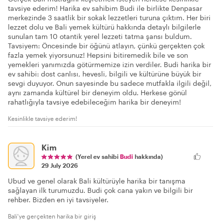
tavsiye ederim! Harika ev sahibim Budi ile birlikte Denpasar
merkezinde 3 saatlik bir sokak lezzetleri turuna çıktım. Her biri
lezzet dolu ve Bali yemek kültürü hakkında detaylı bilgilerle
sunulan tam 10 otantik yerel lezzeti tatma şansı buldum.
Tavsiyem: Öncesinde bir öğünü atlayın, çünkü gerçekten çok
fazla yemek yiyorsunuz! Hepsini bitiremedik bile ve son
yemekleri yanımızda götürmemize izin verdiler. Budi harika bir
ev sahibi: dost canlısı, hevesli, bilgili ve kültürüne büyük bir
sevgi duyuyor. Onun sayesinde bu sadece mutfakla ilgili değil,
aynı zamanda kültürel bir deneyim oldu. Herkese gönül
rahatlığıyla tavsiye edebileceğim harika bir deneyim!
Kesinlikle tavsiye ederim!
Kim
(Yerel ev sahibi
Budi
hakkında)
29 July 2026
Ubud ve genel olarak Bali kültürüyle harika bir tanışma
sağlayan ilk turumuzdu. Budi çok cana yakın ve bilgili bir
rehber. Bizden en iyi tavsiyeler.
Bali'ye gerçekten harika bir giriş