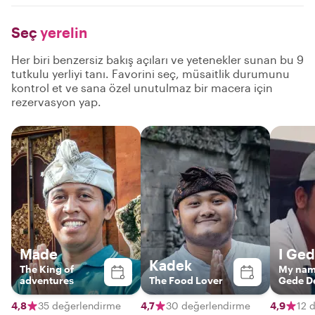
Seç
yerelin
Her biri benzersiz bakış açıları ve yetenekler sunan bu 9
tutkulu yerliyi tanı. Favorini seç, müsaitlik durumunu
kontrol et ve sana özel unutulmaz bir macera için
rezervasyon yap.
Made
I Ge
Kadek
The King of
My name
adventures
The Food Lover
Gede D
Santosa
guide a
4,8
35 değerlendirme
4,7
30 değerlendirme
4,9
12 
organize