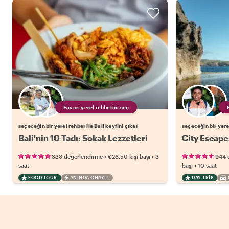
Favori yerel rehberini seç
seçeceğin bir yerel rehber ile Bali keyfini çıkar
seçeceğin bir yerel
Bali'nin 10 Tadı: Sokak Lezzetleri
City Escape
•
•
333 değerlendirme
€26.50
kişi başı
3
944 
•
saat
başı
10 saat
FOOD TOUR
ANINDA ONAYLI
DAY TRIP