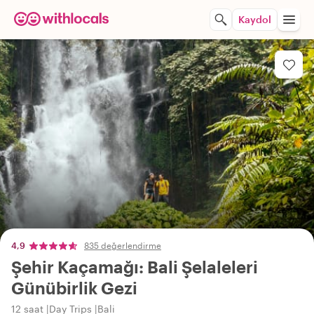
Kaydol
4,9
835 değerlendirme
Şehir Kaçamağı: Bali Şelaleleri
Günübirlik Gezi
12 saat
Day Trips
Bali