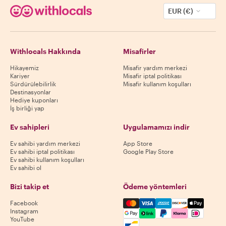
EUR (€)
Withlocals Hakkında
Misafirler
Hikayemiz
Misafir yardım merkezi
Kariyer
Misafir iptal politikası
Sürdürülebilirlik
Misafir kullanım koşulları
Destinasyonlar
Hediye kuponları
İş birliği yap
Ev sahipleri
Uygulamamızı indir
Ev sahibi yardım merkezi
App Store
Ev sahibi iptal politikası
Google Play Store
Ev sahibi kullanım koşulları
Ev sahibi ol
Bizi takip et
Ödeme yöntemleri
Mastercard, Visa, Amex, Di
Facebook
Instagram
YouTube