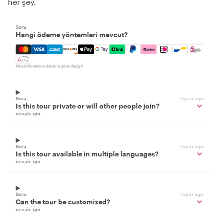
her şey.
Soru
Hangi ödeme yöntemleri mevcut?
Mastercard, Visa, Amex, Discover, Apple Pay, Google Pay
Müsaitlik varış noktasına göre değişir
Soru
1 year ago
Is this tour private or will other people join?
cevabı gör
Soru
1 year ago
Is this tour available in multiple languages?
cevabı gör
Soru
1 year ago
Can the tour be customized?
cevabı gör