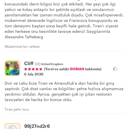
konusundaki derin bilgisi bizi çok etkiledi. Her şeyi çok ilgi
çekici ve kolay anlaşılır bir şekilde açıkladı ve sorularımızı
yanıtlamaktan her zaman mutluluk duydu. Çok misafirperverdi,
mükemmel derecede İngilizce ve Fransızca konuşuyordu ve
tüm deneyimi baştan sona keyifli hale getirdi. Tiran'ı ziyaret
eden herkese onu kesinlikle tavsiye ederiz! Saygılarımla
Alexandre Tafteberg
Mükemmel bir rehber
Cliff
🇬🇧
United Kingdom
(Yerel ev sahibi
DORIAN
hakkında)
6 July 2026
Dori ve Leku bize Tiran ve Arnavutluk'a dair harika bir giriş
yaptırdı. Çok dost canlısı ve bilgililer; şehre hızlıca alışmamıza
yardımcı oldular. Ayrıca, gerçekten çok iyi çıkan restoran
tavsiyeleri de harika bir bonus oldu.
Tiran şehir turu
99j27nd2r6