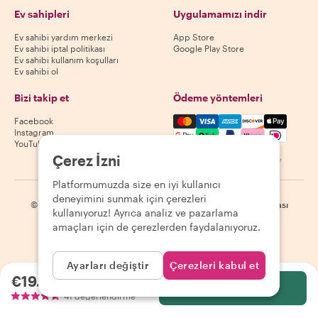
Ev sahipleri
Uygulamamızı indir
Ev sahibi yardım merkezi
App Store
Ev sahibi iptal politikası
Google Play Store
Ev sahibi kullanım koşulları
Ev sahibi ol
Bizi takip et
Ödeme yöntemleri
Mastercard, Visa, Amex, Di
Facebook
Instagram
YouTube
Çerez İzni
Kullanılabilirlik destinasyona göre değişir
Platformumuzda size en iyi kullanıcı
deneyimini sunmak için çerezleri
©
2026
Withlocals.com
|
Gizlilik Politikası
|
Çerezler
|
Site haritası
kullanıyoruz! Ayrıca analiz ve pazarlama
amaçları için de çerezlerden faydalanıyoruz.
Ayarları değiştir
Çerezleri kabul et
€19.85
kişi başı
Seç
41 değerlendirme