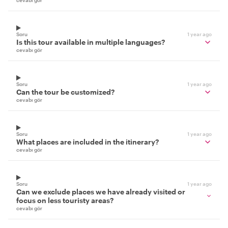
cevabı gör
Soru
1 year ago
Is this tour available in multiple languages?
cevabı gör
Soru
1 year ago
Can the tour be customized?
cevabı gör
Soru
1 year ago
What places are included in the itinerary?
cevabı gör
Soru
1 year ago
Can we exclude places we have already visited or
focus on less touristy areas?
cevabı gör