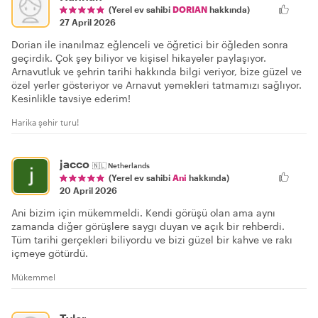
(Yerel ev sahibi
DORIAN
hakkında)
27 April 2026
Dorian ile inanılmaz eğlenceli ve öğretici bir öğleden sonra
geçirdik. Çok şey biliyor ve kişisel hikayeler paylaşıyor.
Arnavutluk ve şehrin tarihi hakkında bilgi veriyor, bize güzel ve
özel yerler gösteriyor ve Arnavut yemekleri tatmamızı sağlıyor.
Kesinlikle tavsiye ederim!
Harika şehir turu!
jacco
🇳🇱
Netherlands
(Yerel ev sahibi
Ani
hakkında)
20 April 2026
Ani bizim için mükemmeldi. Kendi görüşü olan ama aynı
zamanda diğer görüşlere saygı duyan ve açık bir rehberdi.
Tüm tarihi gerçekleri biliyordu ve bizi güzel bir kahve ve rakı
içmeye götürdü.
Mükemmel