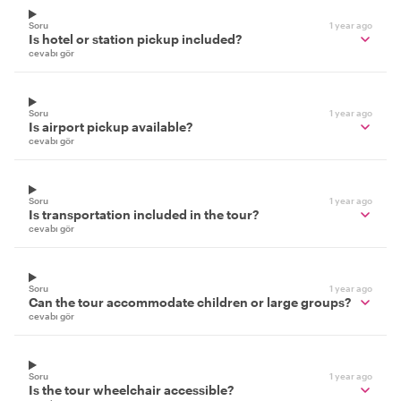
Soru
1 year ago
Is hotel or station pickup included?
cevabı gör
Soru
1 year ago
Is airport pickup available?
cevabı gör
Soru
1 year ago
Is transportation included in the tour?
cevabı gör
Soru
1 year ago
Can the tour accommodate children or large groups?
cevabı gör
Soru
1 year ago
Is the tour wheelchair accessible?