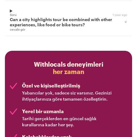
Soru
1 year ago
Can a city highlights tour be combined with other
experiences, like food or bike tours?
cevabı gör
Withlocals deneyimleri
her zaman
Özel ve kişiselleştirilmiş
Yabancılar yok, sadece siz varsınız. Gezinizi
ihtiyaçlarınıza göre tamamen özelleştirin.
Yerel bir uzmanla
Tarihi gerçeklerden en güncel sağlık
kurallarına kadar her şey.
Kalabalıklardan uzak