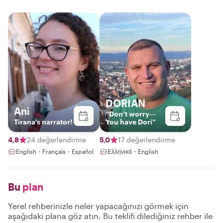
DORIAN
Ani
“Don’t worry—
Tirana's narrator!
You have Dori”
4,8
24 değerlendirme
5,0
17 değerlendirme
English・Français・Español
Ελληνικά・English
Bu
plan
Yerel rehberinizle neler yapacağınızı görmek için
aşağıdaki plana göz atın. Bu teklifi dilediğiniz rehber ile