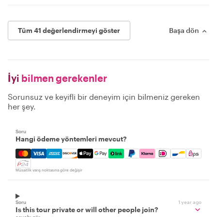
Tüm 41 değerlendirmeyi göster
Başa dön
İyi
bilmen gerekenler
Sorunsuz ve keyifli bir deneyim için bilmeniz gereken
her şey.
Soru
Hangi ödeme yöntemleri mevcut?
Mastercard, Visa, Amex, Discover, Apple Pay, Google Pay
Müsaitlik varış noktasına göre değişir
Soru
1 year ago
Is this tour private or will other people join?