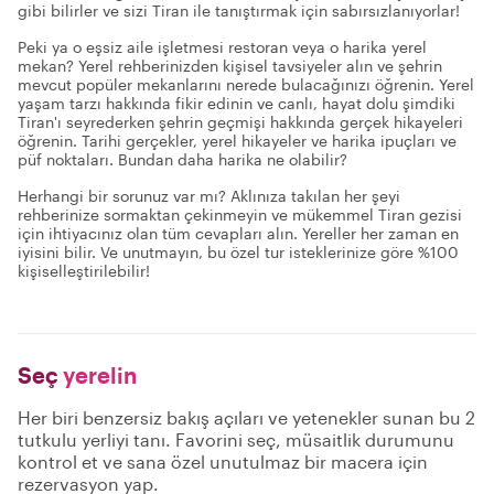
gibi bilirler ve sizi Tiran ile tanıştırmak için sabırsızlanıyorlar!
Peki ya o eşsiz aile işletmesi restoran veya o harika yerel
mekan? Yerel rehberinizden kişisel tavsiyeler alın ve şehrin
mevcut popüler mekanlarını nerede bulacağınızı öğrenin. Yerel
yaşam tarzı hakkında fikir edinin ve canlı, hayat dolu şimdiki
Tiran'ı seyrederken şehrin geçmişi hakkında gerçek hikayeleri
öğrenin. Tarihi gerçekler, yerel hikayeler ve harika ipuçları ve
püf noktaları. Bundan daha harika ne olabilir?
Herhangi bir sorunuz var mı? Aklınıza takılan her şeyi
rehberinize sormaktan çekinmeyin ve mükemmel Tiran gezisi
için ihtiyacınız olan tüm cevapları alın. Yereller her zaman en
iyisini bilir. Ve unutmayın, bu özel tur isteklerinize göre %100
kişiselleştirilebilir!
Seç
yerelin
Her biri benzersiz bakış açıları ve yetenekler sunan bu 2
tutkulu yerliyi tanı. Favorini seç, müsaitlik durumunu
kontrol et ve sana özel unutulmaz bir macera için
rezervasyon yap.