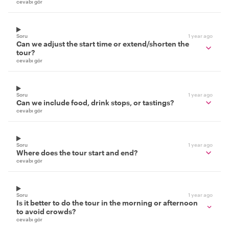
cevabı gör
Soru
1 year ago
Can we adjust the start time or extend/shorten the
tour?
cevabı gör
Soru
1 year ago
Can we include food, drink stops, or tastings?
cevabı gör
Soru
1 year ago
Where does the tour start and end?
cevabı gör
Soru
1 year ago
Is it better to do the tour in the morning or afternoon
to avoid crowds?
cevabı gör