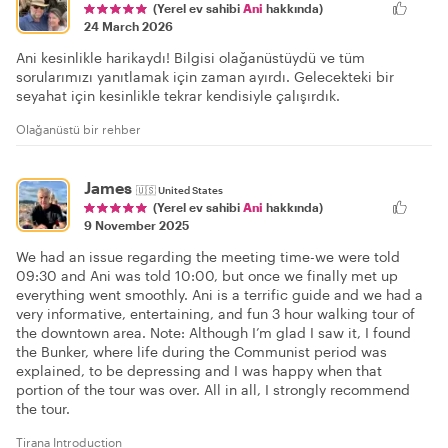
(Yerel ev sahibi
Ani
hakkında)
24 March 2026
Ani kesinlikle harikaydı! Bilgisi olağanüstüydü ve tüm
sorularımızı yanıtlamak için zaman ayırdı. Gelecekteki bir
seyahat için kesinlikle tekrar kendisiyle çalışırdık.
Olağanüstü bir rehber
James
🇺🇸
United States
(Yerel ev sahibi
Ani
hakkında)
9 November 2025
We had an issue regarding the meeting time-we were told
09:30 and Ani was told 10:00, but once we finally met up
everything went smoothly. Ani is a terrific guide and we had a
very informative, entertaining, and fun 3 hour walking tour of
the downtown area. Note: Although I’m glad I saw it, I found
the Bunker, where life during the Communist period was
explained, to be depressing and I was happy when that
portion of the tour was over. All in all, I strongly recommend
the tour.
Tirana Introduction