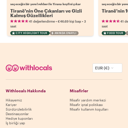
seçeceğin bir yerel rehber ile Tirana keyfini çıkar
seçeceğin bir yerel
Tiranë'nin Öne Çıkanları ve Gizli
Tiranë'nin 1
Kalmış Güzellikleri
•
•
41 değerlendirme
€46.69
kişi başı
3
41 d
saat
saat
CITY HIGHLIGHT TOUR
ANINDA ONAYLI
FOOD TOUR
EUR (€)
Withlocals Hakkında
Misafirler
Hikayemiz
Misafir yardım merkezi
Kariyer
Misafir iptal politikası
Sürdürülebilirlik
Misafir kullanım koşulları
Destinasyonlar
Hediye kuponları
İş birliği yap