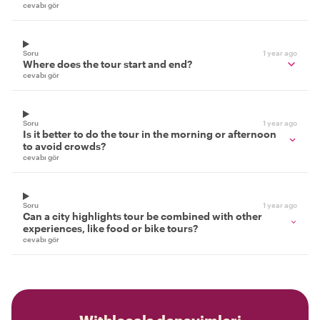
cevabı gör
Soru
1 year ago
Where does the tour start and end?
cevabı gör
Soru
1 year ago
Is it better to do the tour in the morning or afternoon
to avoid crowds?
cevabı gör
Soru
1 year ago
Can a city highlights tour be combined with other
experiences, like food or bike tours?
cevabı gör