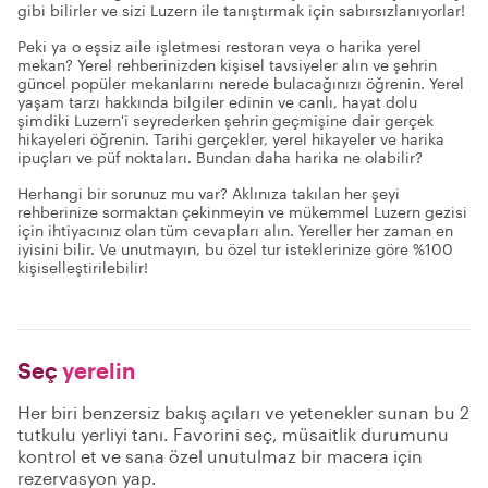
gibi bilirler ve sizi Luzern ile tanıştırmak için sabırsızlanıyorlar!
Peki ya o eşsiz aile işletmesi restoran veya o harika yerel
mekan? Yerel rehberinizden kişisel tavsiyeler alın ve şehrin
güncel popüler mekanlarını nerede bulacağınızı öğrenin. Yerel
yaşam tarzı hakkında bilgiler edinin ve canlı, hayat dolu
şimdiki Luzern'i seyrederken şehrin geçmişine dair gerçek
hikayeleri öğrenin. Tarihi gerçekler, yerel hikayeler ve harika
ipuçları ve püf noktaları. Bundan daha harika ne olabilir?
Herhangi bir sorunuz mu var? Aklınıza takılan her şeyi
rehberinize sormaktan çekinmeyin ve mükemmel Luzern gezisi
için ihtiyacınız olan tüm cevapları alın. Yereller her zaman en
iyisini bilir. Ve unutmayın, bu özel tur isteklerinize göre %100
kişiselleştirilebilir!
Seç
yerelin
Her biri benzersiz bakış açıları ve yetenekler sunan bu 2
tutkulu yerliyi tanı. Favorini seç, müsaitlik durumunu
kontrol et ve sana özel unutulmaz bir macera için
rezervasyon yap.