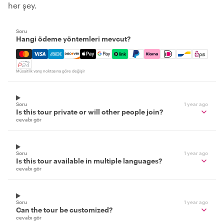
her şey.
Soru
Hangi ödeme yöntemleri mevcut?
Mastercard, Visa, Amex, Discover, Apple Pay, Google Pay
Müsaitlik varış noktasına göre değişir
Soru
1 year ago
Is this tour private or will other people join?
cevabı gör
Soru
1 year ago
Is this tour available in multiple languages?
cevabı gör
Soru
1 year ago
Can the tour be customized?
cevabı gör