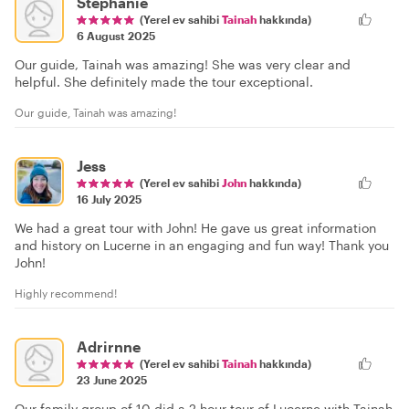
Stephanie
(Yerel ev sahibi
Tainah
hakkında)
6 August 2025
Our guide, Tainah was amazing! She was very clear and
helpful. She definitely made the tour exceptional.
Our guide, Tainah was amazing!
Jess
(Yerel ev sahibi
John
hakkında)
16 July 2025
We had a great tour with John! He gave us great information
and history on Lucerne in an engaging and fun way! Thank you
John!
Highly recommend!
Adrirnne
(Yerel ev sahibi
Tainah
hakkında)
23 June 2025
Our family group of 10 did a 2 hour tour of Lucerne with Tainah