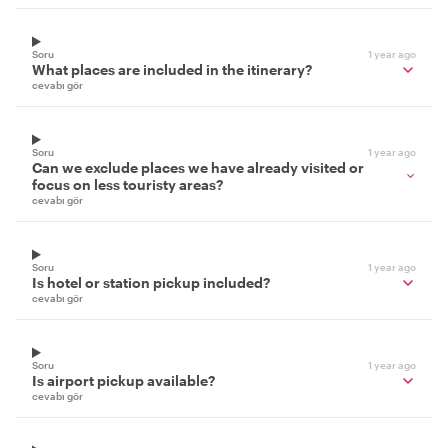
Soru
1 year ago
What places are included in the itinerary?
cevabı gör
Soru
1 year ago
Can we exclude places we have already visited or
focus on less touristy areas?
cevabı gör
Soru
1 year ago
Is hotel or station pickup included?
cevabı gör
Soru
1 year ago
Is airport pickup available?
cevabı gör