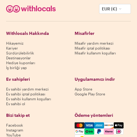
EUR (€)
Withlocals Hakkında
Misafirler
Hikayemiz
Misafir yardım merkezi
Kariyer
Misafir iptal politikası
Sürdürülebilirlik
Misafir kullanım koşulları
Destinasyonlar
Hediye kuponları
İş birliği yap
Ev sahipleri
Uygulamamızı indir
Ev sahibi yardım merkezi
App Store
Ev sahibi iptal politikası
Google Play Store
Ev sahibi kullanım koşulları
Ev sahibi ol
Bizi takip et
Ödeme yöntemleri
Mastercard, Visa, Amex, Di
Facebook
Instagram
YouTube