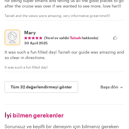
for being super smarts and telling us all the good places to go
after the cruise was over if we wanted to see more. love her!!!
Tainah and the views were amazing, very informative great time!!!!
Mary
(Yerel ev sahibi
Tainah
hakkında)
30 April 2025
It was such a fun filled day! Tainah our guide was amazing and
so clear in directions.
It was such a fun filled day!
Tüm 32 değerlendirmeyi göster
Başa dön
İyi
bilmen gerekenler
Sorunsuz ve keyifli bir deneyim için bilmeniz gereken