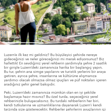
Luzern'e ilk kez mi geldiniz? Bu büyüleyici şehirde nereye
gideceğinizi ve neler göreceğinizi mi merak ediyorsunuz? Biz
hallettik! En sevdiğiniz yerel rehberin yardımıyla şehre 2 saatlik
bir girişle Luzern'deki zamanınıza harika bir başlangıç yapın.
Bu tur, şehrin ana simge yapılarını ve turistik yerlerini bir araya
getiren, ayrıca şehre, insanlarına ve kültürüne alışmanıza
yardımcı olacak olmazsa olmaz ipuçları ve püf noktaları içeren
aradığınız şehir genel bakışıdır.
Peki, Luzern'deki zamanınıza mümkün olan en iyi şekilde
başlamaya hazır mısınız? Bu özel turda, seçeceğiniz yerel
rehberinizle buluşacaksınız. Bu turdaki rehberlerin her biri,
kendi tutkularına ve uzmanlıklarına dayanarak Luzern'i kendi
tarzında size gösterecektir. Rehberler şehirlerini avuçlarının içi