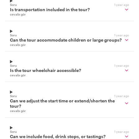
Soru
1 year ago
Is transportation included in the tour?
cevabı gör
Soru
1 year ago
Can the tour accommodate children or large groups?
cevabı gör
Soru
1 year ago
Is the tour wheelchair accessible?
cevabı gör
Soru
1 year ago
Can we adjust the start time or extend/shorten the
tour?
cevabı gör
Soru
1 year ago
Can we include food, drink stops, or tastings?