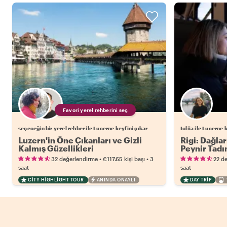
Favori yerel rehberini seç
seçeceğin bir yerel rehber ile Lucerne keyfini çıkar
Iuliia ile Lucerne 
Luzern'in Öne Çıkanları ve Gizli
Rigi: Dağlar
Kalmış Güzellikleri
Peynir Tadı
•
•
32 değerlendirme
€117.65
kişi başı
3
22 d
saat
saat
CITY HIGHLIGHT TOUR
ANINDA ONAYLI
DAY TRIP