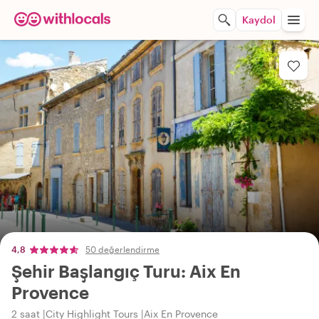
Kaydol
4,8
50 değerlendirme
Şehir Başlangıç Turu: Aix En
Provence
2 saat
City Highlight Tours
Aix En Provence