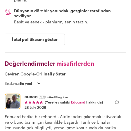
Dünyanın dört bir yanındaki gezginler tarafından
seviliyor
Basit ve esnek - planların, senin tarzın.
İptal politikasını göster
Değerlendirmeler
misafirlerden
Çeviren:
Google
-
Orijinali göster
Sıralama:
susan
🇬🇧
United Kingdom
(Yerel ev sahibi
Edouard
hakkında)
28 July 2026
Edouard harika bir rehberdi. Aix'in tadını çıkarmak istiyorduk
ve o bunu bizim için kesinlikle başardı. Tarih ve binalar
konusunda çok bilgiliydi; yeme içme konusunda da harika