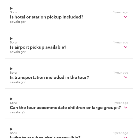
Soru
1 year ago
Is hotel or station pickup included?
cevabı gör
Soru
1 year ago
Is airport pickup available?
cevabı gör
Soru
1 year ago
Is transportation included in the tour?
cevabı gör
Soru
1 year ago
Can the tour accommodate children or large groups?
cevabı gör
Soru
1 year ago
Is the tour wheelchair accessible?