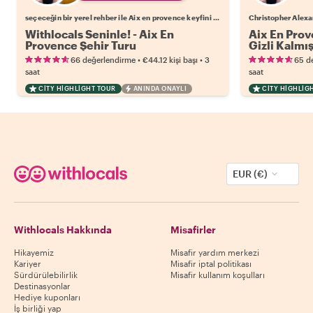
seçeceğin bir yerel rehber ile Aix en provence keyfini çıkar
Christopher Alexan
Withlocals Seninle! - Aix En
Aix En Prov
Provence Şehir Turu
Gizli Kalmış
•
•
66 değerlendirme
€44.12
kişi başı
3
65 d
saat
saat
CITY HIGHLIGHT TOUR
ANINDA ONAYLI
CITY HIGHLIG
EUR (€)
Withlocals Hakkında
Misafirler
Hikayemiz
Misafir yardım merkezi
Kariyer
Misafir iptal politikası
Sürdürülebilirlik
Misafir kullanım koşulları
Destinasyonlar
Hediye kuponları
İş birliği yap