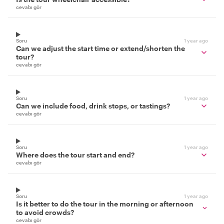
cevabı gör
Soru
1 year ago
Can we adjust the start time or extend/shorten the
tour?
cevabı gör
Soru
1 year ago
Can we include food, drink stops, or tastings?
cevabı gör
Soru
1 year ago
Where does the tour start and end?
cevabı gör
Soru
1 year ago
Is it better to do the tour in the morning or afternoon
to avoid crowds?
cevabı gör