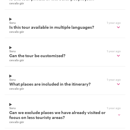
cevabı gör
Soru
1 year ago
Is this tour available in multiple languages?
cevabı gör
Soru
1 year ago
Can the tour be customized?
cevabı gör
Soru
1 year ago
What places are included in the itinerary?
cevabı gör
Soru
1 year ago
Can we exclude places we have already visited or
focus on less touristy areas?
cevabı gör