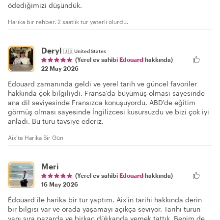
ödediğimizi düşündük.
Harika bir rehber. 2 saatlik tur yeterli olurdu.
Deryl
🇺🇸
United States
(Yerel ev sahibi
Edouard
hakkında)
22 May 2026
Edouard zamanında geldi ve yerel tarih ve güncel favoriler
hakkında çok bilgiliydi. Fransa'da büyümüş olması sayesinde
ana dil seviyesinde Fransızca konuşuyordu. ABD'de eğitim
görmüş olması sayesinde İngilizcesi kusursuzdu ve bizi çok iyi
anladı. Bu turu tavsiye ederiz.
Aix'te Harika Bir Gün
Meri
(Yerel ev sahibi
Edouard
hakkında)
16 May 2026
Édouard ile harika bir tur yaptım. Aix'in tarihi hakkında derin
bir bilgisi var ve orada yaşamayı açıkça seviyor. Tarihi turun
yanı sıra pazarda ve birkaç dükkanda yemek tattık. Benim de