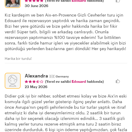
(Yerel ev sahibi
Edouard
hakkında)
30 June 2026
Kız kardeşim ve ben Aix-en-Provence Gizli Cevherler turu için
Edouard ile rezervasyon yaptırdık ve harika zaman geçirdik.
Bizi her yere götürdü ve bize şehir hakkında harika bir fikir
verdi! Süper tatlı, bilgili ve arkadaş canlısıydı. Onunla
rezervasyon yaptırmanızı %100 tavsiye ederim! Tur bittikten
sonra, farklı türde hamur işleri ve yiyecekler alabilmek için bizi
götürdüğü yerlerden bazılarına geri döndük! Her şey harikaydı!
Harika bir turdu!
Alexandra
🇩🇪
Germany
(Yerel ev sahibi
Edouard
hakkında)
23 May 2026
Didier çok iyi bir rehber, sohbet etmesi kolay ve bize Aix'in eski
kısmıyla ilgili güzel yerler gösterip ilginç şeyler anlattı. Daha
önce Avrupa'nın çeşitli şehirlerinde bu tür turlar yaptık ve itiraf
etmeliyiz ki daha iyi deneyimlerimiz oldu. 2 saatlik bir turun
daha iyi bir seçenek olacağı izlenimini edindik… 3 saatlik gizli
kalmış yerler turunu rezerve etmiştik ama turu 2 saatin biraz
üzerinde durdurduk. 6 kişi için ödeme yaptığımızdan, çok fazla