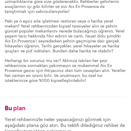
uzmanlıklarına göre size gösterecektir. Rehberler şehirlerini
avuçlarının içi gibi bilirler ve sizi Aix En Provence ile
tanıştırmak için sabırsızlanıyorlar!
Peki ya o eşsiz aile işletmesi restoran veya o harika yerel
mekan? Yerel rehberinizden kişisel tavsiyeler alın ve şehrin
güncel popüler mekanlarını nerede bulacağınızı öğrenin. Yerel
yaşam tarzı hakkında fikir edinin ve canlı, hayat dolu şimdiki
Aix En Provence'ı seyrederken şehrin geçmişine dair gerçek
hikayeleri öğrenin. Tarihi gerçekler, yerel hikayeler ve harika
ipuçları ve püf noktaları. Bundan daha harika ne olabilir?
Herhangi bir sorunuz mu var? Aklınıza takılan her şeyi
rehberinize sormaktan çekinmeyin ve mükemmel Aix En
Provence gezisi için ihtiyacınız olan tüm cevapları alın. Yereller
her zaman en iyisini bilir. Ve unutmayın, bu özel tur
isteklerinize göre %100 kişiselleştirilebilir!
Bu
plan
Yerel rehberinizle neler yapacağınızı görmek için
aşağıdaki plana göz atın. Bu teklifi dilediğiniz rehber ile
kişiselleştirmekten çekinmeyin.