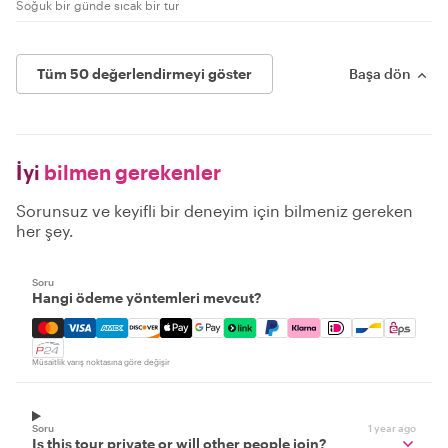
Soğuk bir günde sıcak bir tur
Tüm 50 değerlendirmeyi göster
Başa dön
İyi
bilmen gerekenler
Sorunsuz ve keyifli bir deneyim için bilmeniz gereken
her şey.
Soru
Hangi ödeme yöntemleri mevcut?
Mastercard, Visa, Amex, Discover, Apple Pay, Google Pay
Müsaitlik varış noktasına göre değişir
Soru
1 year ago
Is this tour private or will other people join?