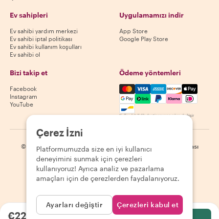
Ev sahipleri
Uygulamamızı indir
Ev sahibi yardım merkezi
App Store
Ev sahibi iptal politikası
Google Play Store
Ev sahibi kullanım koşulları
Ev sahibi ol
Bizi takip et
Ödeme yöntemleri
Mastercard, Visa, Amex, Di
Facebook
Instagram
YouTube
Kullanılabilirlik destinasyona göre değişir
Çerez İzni
©
2026
Withlocals.com
|
Gizlilik Politikası
|
Çerezler
|
Site haritası
Platformumuzda size en iyi kullanıcı
deneyimini sunmak için çerezleri
kullanıyoruz! Ayrıca analiz ve pazarlama
amaçları için de çerezlerden faydalanıyoruz.
Ayarları değiştir
Çerezleri kabul et
€22.06
kişi başı