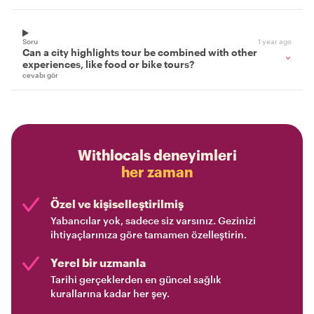
Soru
1 year ago
Can a city highlights tour be combined with other
experiences, like food or bike tours?
cevabı gör
Withlocals deneyimleri
her zaman
Özel ve kişiselleştirilmiş
Yabancılar yok, sadece siz varsınız. Gezinizi
ihtiyaçlarınıza göre tamamen özelleştirin.
Yerel bir uzmanla
Tarihi gerçeklerden en güncel sağlık
kurallarına kadar her şey.