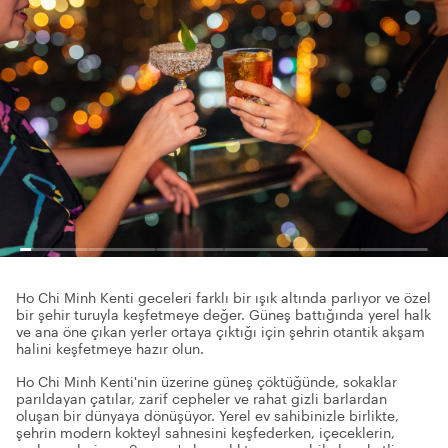
Ho Chi Minh Kenti geceleri farklı bir ışık altında parlıyor ve özel
bir şehir turuyla keşfetmeye değer. Güneş battığında yerel halk
ve ana öne çıkan yerler ortaya çıktığı için şehrin otantik akşam
halini keşfetmeye hazır olun.
Ho Chi Minh Kenti'nin üzerine güneş çöktüğünde, sokaklar
parıldayan çatılar, zarif cepheler ve rahat gizli barlardan
oluşan bir dünyaya dönüşüyor. Yerel ev sahibinizle birlikte,
şehrin modern kokteyl sahnesini keşfederken, içeceklerin,