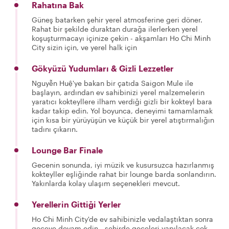
Rahatına Bak
Güneş batarken şehir yerel atmosferine geri döner.
Rahat bir şekilde duraktan durağa ilerlerken yerel
koşuşturmacayı içinize çekin - akşamları Ho Chi Minh
City sizin için, ve yerel halk için
Gökyüzü Yudumları & Gizli Lezzetler
Nguyễn Huệ'ye bakan bir çatıda Saigon Mule ile
başlayın, ardından ev sahibinizi yerel malzemelerin
yaratıcı kokteyllere ilham verdiği gizli bir kokteyl bara
kadar takip edin. Yol boyunca, deneyimi tamamlamak
için kısa bir yürüyüşün ve küçük bir yerel atıştırmalığın
tadını çıkarın.
Lounge Bar Finale
Gecenin sonunda, iyi müzik ve kusursuzca hazırlanmış
kokteyller eşliğinde rahat bir lounge barda sonlandırın.
Yakınlarda kolay ulaşım seçenekleri mevcut.
Yerellerin Gittiği Yerler
Ho Chi Minh City'de ev sahibinizle vedalaştıktan sonra
geceye devam edin - şehirde geceleri yapılacak çok