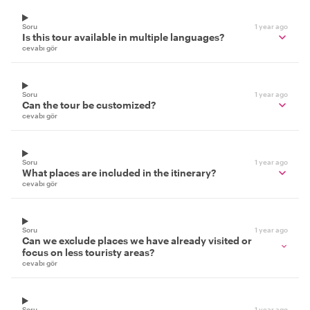
Soru
1 year ago
Is this tour available in multiple languages?
cevabı gör
Soru
1 year ago
Can the tour be customized?
cevabı gör
Soru
1 year ago
What places are included in the itinerary?
cevabı gör
Soru
1 year ago
Can we exclude places we have already visited or
focus on less touristy areas?
cevabı gör
Soru
1 year ago