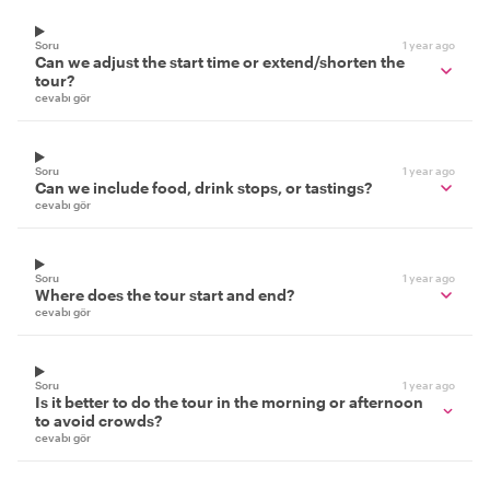
Soru
1 year ago
Can we adjust the start time or extend/shorten the
tour?
cevabı gör
Soru
1 year ago
Can we include food, drink stops, or tastings?
cevabı gör
Soru
1 year ago
Where does the tour start and end?
cevabı gör
Soru
1 year ago
Is it better to do the tour in the morning or afternoon
to avoid crowds?
cevabı gör