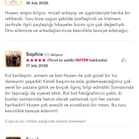
18 July 2026
Huyen, engin bilgisi, mizah anlayışı ve içgörüleriyle harika bir
rehberdi. Turu bize uygun şekilde özelleştirdi ve Vietnam
tarihiyle ilgili paylaştığı hikayeler bizim için çok değerliydi.
Onu ailemize ve arkadaşlarımıza kesinlikle tavsiye edeceğiz.
Sophie
🇧🇪
Belgium
(Yerel ev sahibi
HUYEN
hakkında)
17 July 2026
Kız kardeşim, annem ve ben Huyen ile çok güzel bir tur
deneyimi yaşadık! Kendi başımıza asla gidemeyeceğimiz çok
yerel bir pazara gittik ve birçok ilginç bilgi edindik! Sonrasında
bir tapınağı da ziyaret ettik. Bol bol fotoğrafımızı çekti, ki
bunlar sonrasında hatıra olarak saklamak için her zaman
harikadır!! Huyen çok enerjik ve sıcakkanlı bir insan. Bu turu
kesinlikle tavsiye ederim!!
Coşkulu bir rehber eşliğinde otantik mekanlar!!