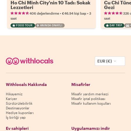
Ho Chi Minh City'nin 10 Tadı: Sokak
Cu Chi Tünel
Lezzetleri
Gezi
•
•
406 değerlendirme
€46.94
kişi başı
3
326 
saat
saat
FOOD TOUR
ANINDA ONAYLI
DAY TRIP
EUR (€)
Withlocals Hakkında
Misafirler
Hikayemiz
Misafir yardım merkezi
Kariyer
Misafir iptal politikası
Sürdürülebilirlik
Misafir kullanım koşulları
Destinasyonlar
Hediye kuponları
İş birliği yap
Ev sahipleri
Uygulamamızı indir