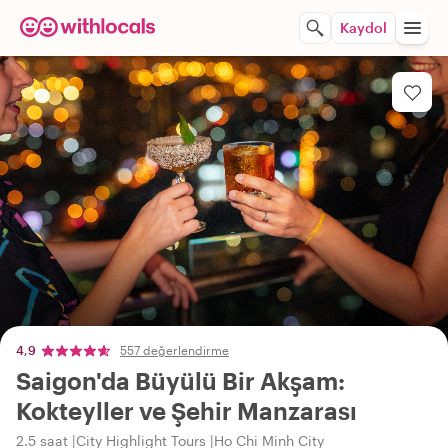
Kaydol
4,9
557 değerlendirme
Saigon'da Büyülü Bir Akşam:
Kokteyller ve Şehir Manzarası
2.5 saat
City Highlight Tours
Ho Chi Minh City