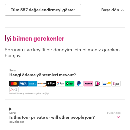
Tüm 557 değerlendirmeyi göster
Başa dön
İyi
bilmen gerekenler
Sorunsuz ve keyifli bir deneyim için bilmeniz gereken
her şey.
Soru
Hangi ödeme yöntemleri mevcut?
Mastercard, Visa, Amex, Discover, Apple Pay, Google Pay
Müsaitlik varış noktasına göre değişir
Soru
1 year ago
Is this tour private or will other people join?
cevabı gör