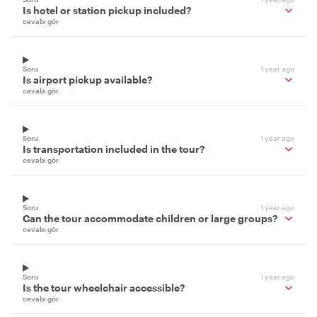
Is hotel or station pickup included?
cevabı gör
Soru
1 year ago
Is airport pickup available?
cevabı gör
Soru
1 year ago
Is transportation included in the tour?
cevabı gör
Soru
1 year ago
Can the tour accommodate children or large groups?
cevabı gör
Soru
1 year ago
Is the tour wheelchair accessible?
cevabı gör