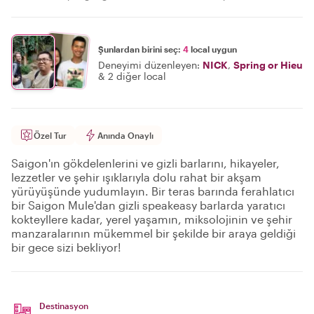
Şunlardan birini seç:
4
local uygun
Deneyimi düzenleyen:
NICK
,
Spring or Hieu
&
2 diğer local
Özel Tur
Anında Onaylı
Saigon'ın gökdelenlerini ve gizli barlarını, hikayeler,
lezzetler ve şehir ışıklarıyla dolu rahat bir akşam
yürüyüşünde yudumlayın. Bir teras barında ferahlatıcı
bir Saigon Mule'dan gizli speakeasy barlarda yaratıcı
kokteyllere kadar, yerel yaşamın, miksolojinin ve şehir
manzaralarının mükemmel bir şekilde bir araya geldiği
bir gece sizi bekliyor!
Destinasyon