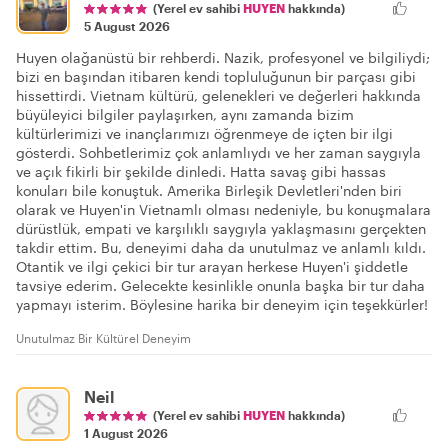
(Yerel ev sahibi
HUYEN
hakkında)
5 August 2026
Huyen olağanüstü bir rehberdi. Nazik, profesyonel ve bilgiliydi;
bizi en başından itibaren kendi topluluğunun bir parçası gibi
hissettirdi. Vietnam kültürü, gelenekleri ve değerleri hakkında
büyüleyici bilgiler paylaşırken, aynı zamanda bizim
kültürlerimizi ve inançlarımızı öğrenmeye de içten bir ilgi
gösterdi. Sohbetlerimiz çok anlamlıydı ve her zaman saygıyla
ve açık fikirli bir şekilde dinledi. Hatta savaş gibi hassas
konuları bile konuştuk. Amerika Birleşik Devletleri'nden biri
olarak ve Huyen'in Vietnamlı olması nedeniyle, bu konuşmalara
dürüstlük, empati ve karşılıklı saygıyla yaklaşmasını gerçekten
takdir ettim. Bu, deneyimi daha da unutulmaz ve anlamlı kıldı.
Otantik ve ilgi çekici bir tur arayan herkese Huyen'i şiddetle
tavsiye ederim. Gelecekte kesinlikle onunla başka bir tur daha
yapmayı isterim. Böylesine harika bir deneyim için teşekkürler!
Unutulmaz Bir Kültürel Deneyim
Neil
(Yerel ev sahibi
HUYEN
hakkında)
1 August 2026