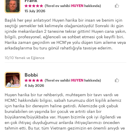
Frank
(Yerel ev sahibi
HUYEN
hakkında)
15 July 2026
Başlık her şeyi anlatıyor! Huyen harika bir insan ve benim için
seçtiği yemekler tek kelimeyle olağanüstüydü! Sonraki iki gün
içinde mekanlardan 2 tanesine tekrar gittim! Huyen cana yakın,
bilgili, profesyonel, eğlenceli ve sohbet etmesi çok keyifli biri.
Harika zaman geçirdim ve HCM'ye yolu düşen tüm aileme veya
arkadaşlarıma bu turu gönül rahatlığıyla tavsiye ederim.
10/10 Yemek ve Eğlence
Bobbi
(Yerel ev sahibi
HUYEN
hakkında)
4 July 2026
Huyen harika bir tur rehberiydi, muhteşem bir tavrı vardı ve
HCMC hakkındaki bilgisi, sabah turumuzu dört kişilik ailemiz
için harika bir deneyim haline getirdi. Ailemizde çok çabuk
bunalabilen on yaşında bir çocuk ve artriti olan bir
büyükanne/büyükbaba var. Huyen bizimle çok iyi ilgilendi ve
en çok ihtiyaç duyduğumuz anlarda ihtiyaçlarımızı önceden
tahmin etti. Bu tur, tüm Vietnam gezimizin en önemli anıydı ve