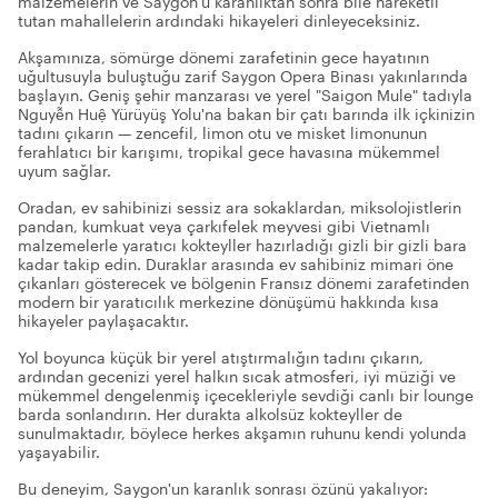
malzemelerin ve Saygon'u karanlıktan sonra bile hareketli
tutan mahallelerin ardındaki hikayeleri dinleyeceksiniz.
Akşamınıza, sömürge dönemi zarafetinin gece hayatının
uğultusuyla buluştuğu zarif Saygon Opera Binası yakınlarında
başlayın. Geniş şehir manzarası ve yerel "Saigon Mule" tadıyla
Nguyễn Huệ Yürüyüş Yolu'na bakan bir çatı barında ilk içkinizin
tadını çıkarın — zencefil, limon otu ve misket limonunun
ferahlatıcı bir karışımı, tropikal gece havasına mükemmel
uyum sağlar.
Oradan, ev sahibinizi sessiz ara sokaklardan, miksolojistlerin
pandan, kumkuat veya çarkıfelek meyvesi gibi Vietnamlı
malzemelerle yaratıcı kokteyller hazırladığı gizli bir gizli bara
kadar takip edin. Duraklar arasında ev sahibiniz mimari öne
çıkanları gösterecek ve bölgenin Fransız dönemi zarafetinden
modern bir yaratıcılık merkezine dönüşümü hakkında kısa
hikayeler paylaşacaktır.
Yol boyunca küçük bir yerel atıştırmalığın tadını çıkarın,
ardından gecenizi yerel halkın sıcak atmosferi, iyi müziği ve
mükemmel dengelenmiş içecekleriyle sevdiği canlı bir lounge
barda sonlandırın. Her durakta alkolsüz kokteyller de
sunulmaktadır, böylece herkes akşamın ruhunu kendi yolunda
yaşayabilir.
Bu deneyim, Saygon'un karanlık sonrası özünü yakalıyor: