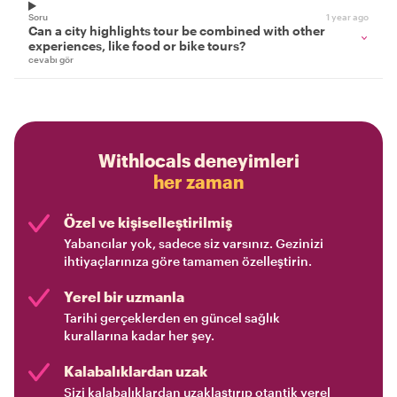
Soru
1 year ago
Can a city highlights tour be combined with other
experiences, like food or bike tours?
cevabı gör
Withlocals deneyimleri
her zaman
Özel ve kişiselleştirilmiş
Yabancılar yok, sadece siz varsınız. Gezinizi
ihtiyaçlarınıza göre tamamen özelleştirin.
Yerel bir uzmanla
Tarihi gerçeklerden en güncel sağlık
kurallarına kadar her şey.
Kalabalıklardan uzak
Sizi kalabalıklardan uzaklaştırıp otantik yerel