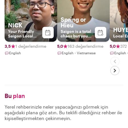
Spring or
NICK
Hieu
HUY
Your Friendly
Saigon is a total
Saigon Local
chaos but you
Local E
Guide
are at peace with
me.
3,5
1 değerlendirme
5,0
163 değerlendirme
5,0
372
English
English・Vietnamese
English
Bu
plan
Yerel rehberinizle neler yapacağınızı görmek için
aşağıdaki plana göz atın. Bu teklifi dilediğiniz rehber ile
kişiselleştirmekten çekinmeyin.