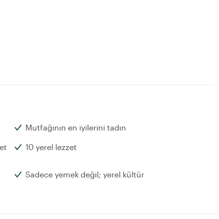
Mutfağının en iyilerini tadın
et
10 yerel lezzet
Sadece yemek değil; yerel kültür