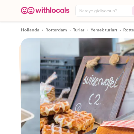
Nereye gidiyorsun?
Hollanda
›
Rotterdam
›
Turlar
›
Yemek turları
›
Rotte