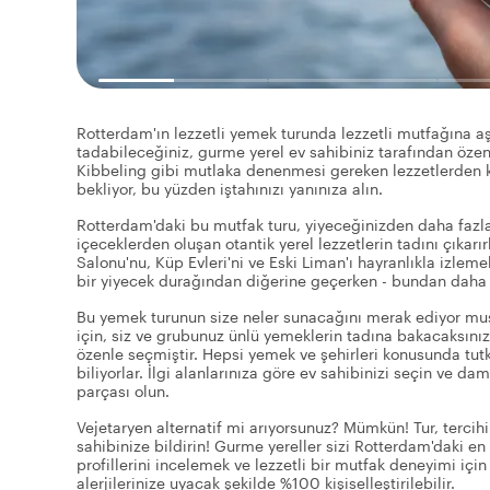
Rotterdam'ın lezzetli yemek turunda lezzetli mutfağına aşı
tadabileceğiniz, gurme yerel ev sahibiniz tarafından özen
Kibbeling gibi mutlaka denenmesi gereken lezzetlerden kro
bekliyor, bu yüzden iştahınızı yanınıza alın.
Rotterdam'daki bu mutfak turu, yiyeceğinizden daha fazlası
içeceklerden oluşan otantik yerel lezzetlerin tadını çıkarı
Salonu'nu, Küp Evleri'ni ve Eski Liman'ı hayranlıkla izleme
bir yiyecek durağından diğerine geçerken - bundan daha iy
Bu yemek turunun size neler sunacağını merak ediyor mus
için, siz ve grubunuz ünlü yemeklerin tadına bakacaksınız.
özenle seçmiştir. Hepsi yemek ve şehirleri konusunda tutkul
biliyorlar. İlgi alanlarınıza göre ev sahibinizi seçin ve d
parçası olun.
Vejetaryen alternatif mi arıyorsunuz? Mümkün! Tur, tercihi
sahibinize bildirin! Gurme yereller sizi Rotterdam'daki e
profillerini incelemek ve lezzetli bir mutfak deneyimi içi
alerjilerinize uyacak şekilde %100 kişiselleştirilebilir.