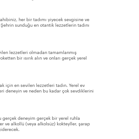
sahibiniz, her bir tadımı yiyecek sevgisine ve
 Şehrin sunduğu en otantik lezzetlerin tadını
evilen lezzetleri olmadan tamamlanmış
ketten bir ısırık alın ve onları gerçek yerel
için en sevilen lezzetleri tadın. Yerel ev
leri deneyin ve neden bu kadar çok sevdiklerini
bu gerçek deneyim gerçek bir yerel ruhla
er ve alkollü (veya alkolsüz) kokteyller, şarap
giderecek.