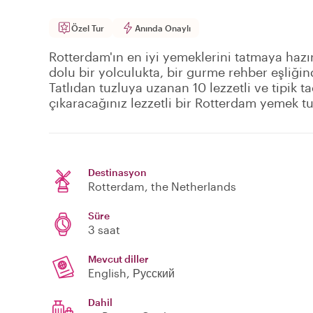
Özel Tur
Anında Onaylı
Rotterdam'ın en iyi yemeklerini tatmaya hazır 
dolu bir yolculukta, bir gurme rehber eşliği
Tatlıdan tuzluya uzanan 10 lezzetli ve tipik ta
çıkaracağınız lezzetli bir Rotterdam yemek tur
Destinasyon
Rotterdam
, the Netherlands
Süre
3 saat
Mevcut diller
English, Русский
Dahil