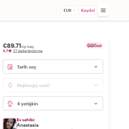
EUR
Kaydol
€89.71
Özel
kişi başı
4,7
27 değerlendirme
Tarih seç
Başlangıç saati
4 yetişkin
Ev sahibi:
Anastasia