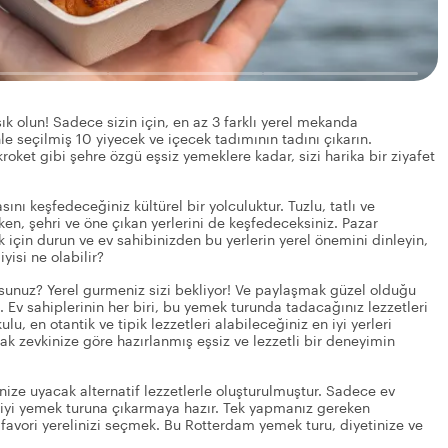
k olun! Sadece sizin için, en az 3 farklı yerel mekanda
le seçilmiş 10 yiyecek ve içecek tadımının tadını çıkarın.
ket gibi şehre özgü eşsiz yemeklere kadar, sizi harika bir ziyafet
nı keşfedeceğiniz kültürel bir yolculuktur. Tuzlu, tatlı ve
rken, şehri ve öne çıkan yerlerini de keşfedeceksiniz. Pazar
k için durun ve ev sahibinizden bu yerlerin yerel önemini dinleyin,
isi ne olabilir?
unuz? Yerel gurmeniz sizi bekliyor! Ve paylaşmak güzel olduğu
 Ev sahiplerinin her biri, bu yemek turunda tadacağınız lezzetleri
u, en otantik ve tipik lezzetleri alabileceğiniz en iyi yerleri
amak zevkinize göre hazırlanmış eşsiz ve lezzetli bir deneyimin
nize uyacak alternatif lezzetlerle oluşturulmuştur. Sadece ev
n iyi yemek turuna çıkarmaya hazır. Tek yapmanız gereken
n favori yerelinizi seçmek. Bu Rotterdam yemek turu, diyetinize ve