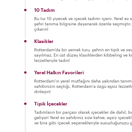
10 Tadım
Bu tur 10 yiyecek ve içecek tadımı içerir. Yerel ev 
şehri tanıma bilgisine dayanarak özenle seçmiştir.
çıkarın!
Klasikler
Rotterdam'da bir yemek turu, şehrin en tipik ve s
sayılmaz. En üst düzey klasiklerden kibbeling ve kro
lezzetleriyle tadın!
Yerel Halkın Favorileri
Rotterdam'ın yerel mutfağını daha yakından tanımak 
sahibinizin seçtiği, Rotterdam'a özgü eşsiz lezzet
dinleyin!
Tipik İçecekler
Tadımların bir parçası olarak içecekler de dahil, 
geliyor! Yerel ev sahibiniz size kahve, eşsiz içecekl
ve bira gibi içecek seçenekleriyle susuzluğunuzu 