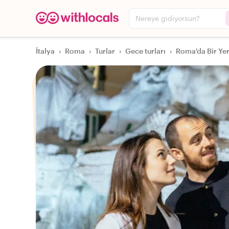
Nereye gidiyorsun?
İtalya
›
Roma
›
Turlar
›
Gece turları
›
Roma'da Bir Yer