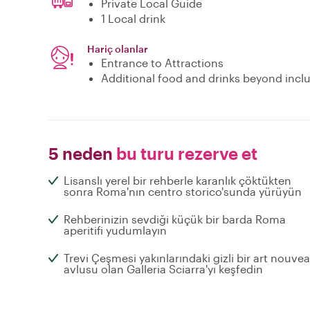
Private Local Guide
1 Local drink
Hariç olanlar
Entrance to Attractions
Additional food and drinks beyond incl
5 neden
bu turu rezerve et
Lisanslı yerel bir rehberle karanlık çöktükten
sonra Roma'nın centro storico'sunda yürüyün
Rehberinizin sevdiği küçük bir barda Roma
aperitifi yudumlayın
Trevi Çeşmesi yakınlarındaki gizli bir art nouve
avlusu olan Galleria Sciarra'yı keşfedin