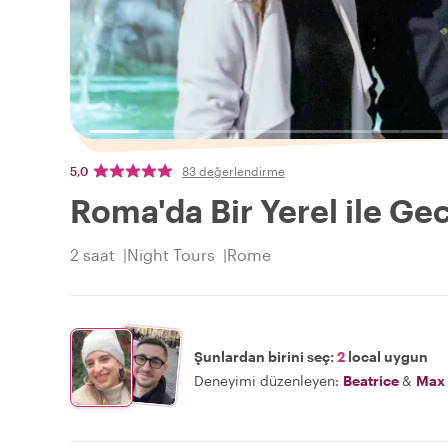
5,0
83 değerlendirme
Roma'da Bir Yerel ile Ge
2 saat
Night Tours
Rome
Şunlardan birini seç:
2
local uygun
Deneyimi düzenleyen:
Beatrice
&
Max