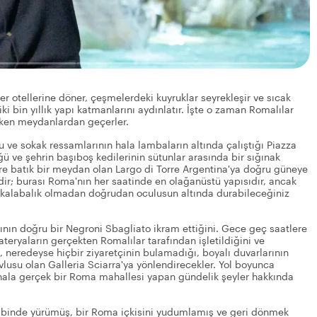
r otellerine döner, çeşmelerdeki kuyruklar seyrekleşir ve sıcak
 iki bin yıllık yapı katmanlarını aydınlatır. İşte o zaman Romalılar
rken meydanlardan geçerler.
ve sokak ressamlarının hala lambaların altında çalıştığı Piazza
ğü ve şehrin başıboş kedilerinin sütunlar arasında bir sığınak
re batık bir meydan olan Largo di Torre Argentina'ya doğru güneye
ir; burası Roma'nın her saatinde en olağanüstü yapısıdır, ancak
 ve kalabalık olmadan doğrudan oculusun altında durabileceğiniz
rının doğru bir Negroni Sbagliato ikram ettiğini. Gece geç saatlere
teryaların gerçekten Romalılar tarafından işletildiğini ve
ın, neredeyse hiçbir ziyaretçinin bulamadığı, boyalı duvarlarının
vlusu olan Galleria Sciarra'ya yönlendirecekler. Yol boyunca
 hala gerçek bir Roma mahallesi yapan gündelik şeyler hakkında
 kalbinde yürümüş, bir Roma içkisini yudumlamış ve geri dönmek