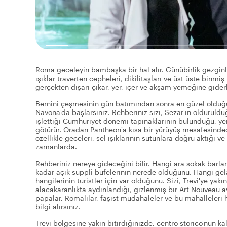
Roma geceleyin bambaşka bir hal alır. Günübirlik gezginle
ışıklar traverten cepheleri, dikilitaşları ve üst üste binmiş
gerçekten dışarı çıkar, yer, içer ve akşam yemeğine gide
Bernini çeşmesinin gün batımından sonra en güzel olduğu 
Navona'da başlarsınız. Rehberiniz sizi, Sezar'ın öldürüldü
işlettiği Cumhuriyet dönemi tapınaklarının bulunduğu, ye
götürür. Oradan Pantheon'a kısa bir yürüyüş mesafesinded
özellikle geceleri, sel ışıklarının sütunlara doğru aktığı
zamanlarda.
Rehberiniz nereye gideceğini bilir. Hangi ara sokak barla
kadar açık supplì büfelerinin nerede olduğunu. Hangi gela
hangilerinin turistler için var olduğunu. Sizi, Trevi'ye yak
alacakaranlıkta aydınlandığı, gizlenmiş bir Art Nouveau a
papalar, Romalılar, faşist müdahaleler ve bu mahalleleri
bilgi alırsınız.
Trevi bölgesine yakın bitirdiğinizde, centro storico'nun