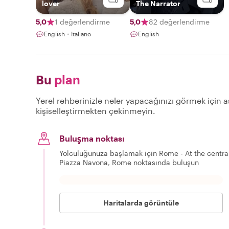
lover
The Narrator
5,0
1 değerlendirme
5,0
82 değerlendirme
English・Italiano
English
Bu
plan
Yerel rehberinizle neler yapacağınızı görmek için aş
kişiselleştirmekten çekinmeyin.
Buluşma noktası
Yolculuğunuza başlamak için Rome - At the central
Piazza Navona, Rome noktasında buluşun
Haritalarda görüntüle