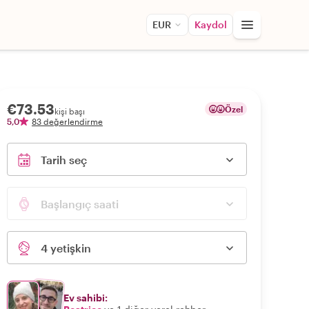
EUR
Kaydol
€73.53
Özel
kişi başı
5,0
83 değerlendirme
Tarih seç
Başlangıç saati
4 yetişkin
Ev sahibi: