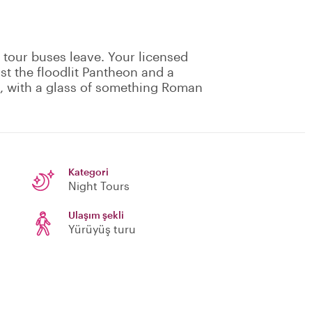
 tour buses leave. Your licensed
st the floodlit Pantheon and a
i, with a glass of something Roman
Kategori
Night Tours
Ulaşım şekli
Yürüyüş turu