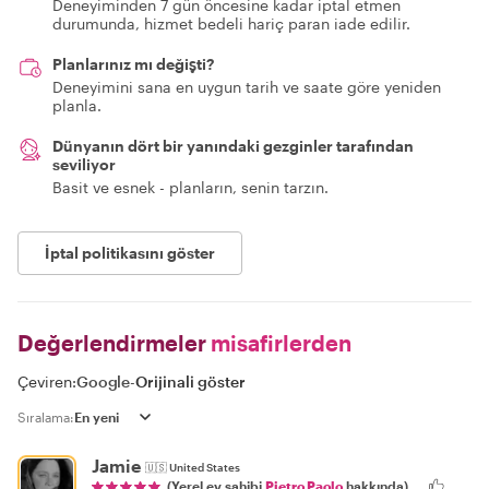
Deneyiminden 7 gün öncesine kadar iptal etmen
durumunda, hizmet bedeli hariç paran iade edilir.
Planlarınız mı değişti?
Deneyimini sana en uygun tarih ve saate göre yeniden
planla.
Dünyanın dört bir yanındaki gezginler tarafından
seviliyor
Basit ve esnek - planların, senin tarzın.
İptal politikasını göster
Değerlendirmeler
misafirlerden
Çeviren:
Google
-
Orijinali göster
Sıralama:
Jamie
🇺🇸
United States
(Yerel ev sahibi
Pietro Paolo
hakkında)