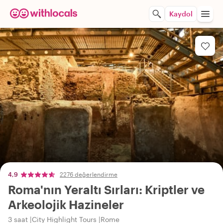
Kaydol
4,9
2276 değerlendirme
Roma'nın Yeraltı Sırları: Kriptler ve
Arkeolojik Hazineler
3 saat
City Highlight Tours
Rome