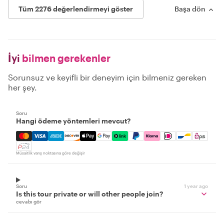
Tüm 2276 değerlendirmeyi göster
Başa dön
İyi
bilmen gerekenler
Sorunsuz ve keyifli bir deneyim için bilmeniz gereken
her şey.
Soru
Hangi ödeme yöntemleri mevcut?
Mastercard, Visa, Amex, Discover, Apple Pay, Google Pay
Müsaitlik varış noktasına göre değişir
Soru
1 year ago
Is this tour private or will other people join?
cevabı gör