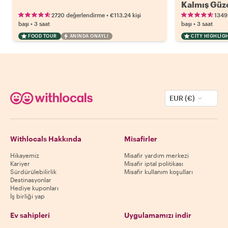
Kalmış Güze
Eşliğinde
•
2720 değerlendirme
€113.24
kişi
1349
•
•
başı
3 saat
başı
3 saat
FOOD TOUR
ANINDA ONAYLI
CITY HIGHLIG
EUR (€)
Withlocals Hakkında
Misafirler
Hikayemiz
Misafir yardım merkezi
Kariyer
Misafir iptal politikası
Sürdürülebilirlik
Misafir kullanım koşulları
Destinasyonlar
Hediye kuponları
İş birliği yap
Ev sahipleri
Uygulamamızı indir