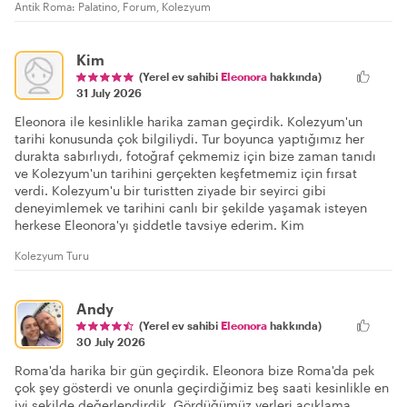
Antik Roma: Palatino, Forum, Kolezyum
Kim
(Yerel ev sahibi
Eleonora
hakkında)
31 July 2026
Eleonora ile kesinlikle harika zaman geçirdik. Kolezyum'un
tarihi konusunda çok bilgiliydi. Tur boyunca yaptığımız her
durakta sabırlıydı, fotoğraf çekmemiz için bize zaman tanıdı
ve Kolezyum'un tarihini gerçekten keşfetmemiz için fırsat
verdi. Kolezyum'u bir turistten ziyade bir seyirci gibi
deneyimlemek ve tarihini canlı bir şekilde yaşamak isteyen
herkese Eleonora'yı şiddetle tavsiye ederim. Kim
Kolezyum Turu
Andy
(Yerel ev sahibi
Eleonora
hakkında)
30 July 2026
Roma'da harika bir gün geçirdik. Eleonora bize Roma'da pek
çok şey gösterdi ve onunla geçirdiğimiz beş saati kesinlikle en
iyi şekilde değerlendirdik. Gördüğümüz yerleri açıklama