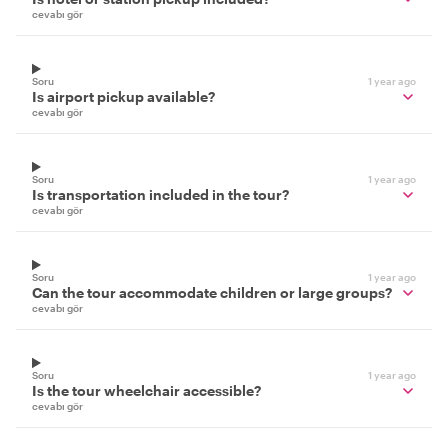
cevabı gör
Soru
1 year ago
Is airport pickup available?
cevabı gör
Soru
1 year ago
Is transportation included in the tour?
cevabı gör
Soru
1 year ago
Can the tour accommodate children or large groups?
cevabı gör
Soru
1 year ago
Is the tour wheelchair accessible?
cevabı gör