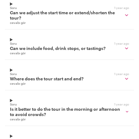
Soru
1 year ago
Can we adjust the start time or extend/shorten the
tour?
cevabı gör
Soru
1 year ago
Can we include food, drink stops, or tastings?
cevabı gör
Soru
1 year ago
Where does the tour start and end?
cevabı gör
Soru
1 year ago
Is it better to do the tour in the morning or afternoon
to avoid crowds?
cevabı gör