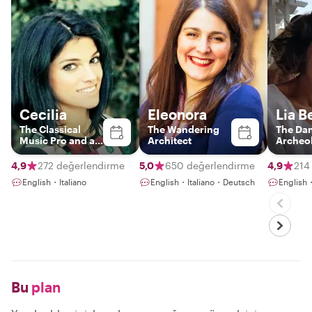
Cecilia
Eleonora
Lia B
The Classical
The Wandering
The Da
Music Pro and art
Architect
Archeol
historian
4,9
272 değerlendirme
5,0
650 değerlendirme
4,9
214
English・Italiano
English・Italiano・Deutsch
English・
Bu
plan