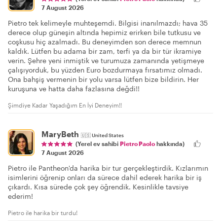
7 August 2026
Pietro tek kelimeyle muhteşemdi. Bilgisi inanılmazdı; hava 35
derece olup güneşin altında hepimiz erirken bile tutkusu ve
coşkusu hiç azalmadı. Bu deneyimden son derece memnun
kaldık. Lütfen bu adama bir zam, terfi ya da bir tür ikramiye
verin. Şehre yeni inmiştik ve turumuza zamanında yetişmeye
çalışıyorduk, bu yüzden Euro bozdurmaya fırsatımız olmadı.
Ona bahşiş vermenin bir yolu varsa lütfen bize bildirin. Her
kuruşuna ve hatta daha fazlasına değdi!!
Şimdiye Kadar Yaşadığım En İyi Deneyim!!
MaryBeth
🇺🇸
United States
(Yerel ev sahibi
Pietro Paolo
hakkında)
7 August 2026
Pietro ile Pantheon'da harika bir tur gerçekleştirdik. Kızlarımın
isimlerini öğrenip onları da sürece dahil ederek harika bir iş
çıkardı. Kısa sürede çok şey öğrendik. Kesinlikle tavsiye
ederim!
Pietro ile harika bir turdu!