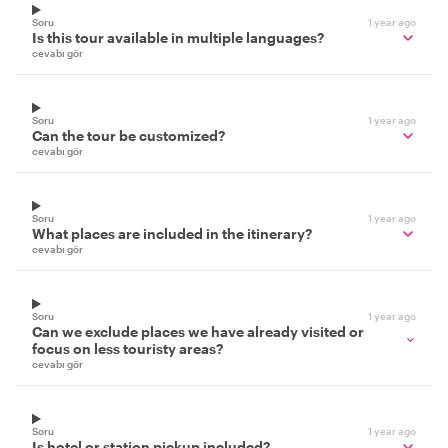
Soru
1 year ago
Is this tour available in multiple languages?
cevabı gör
Soru
1 year ago
Can the tour be customized?
cevabı gör
Soru
1 year ago
What places are included in the itinerary?
cevabı gör
Soru
1 year ago
Can we exclude places we have already visited or
focus on less touristy areas?
cevabı gör
Soru
1 year ago
Is hotel or station pickup included?