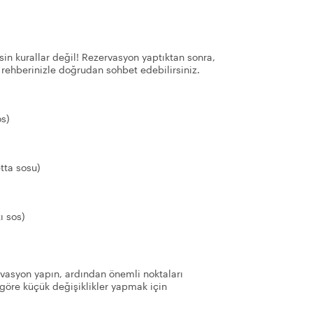
in kurallar değil! Rezervasyon yaptıktan sonra,
 rehberinizle doğrudan sohbet edebilirsiniz.
os)
tta sosu)
ı sos)
asyon yapın, ardından önemli noktaları
göre küçük değişiklikler yapmak için