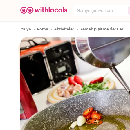
Nereye gidiyorsun?
İtalya
›
Roma
›
Aktiviteler
›
Yemek pişirme dersleri
›