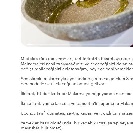
Mutfakta tüm malzemeleri, tariflerimizin başrol oyuncusu
Malzemeleri nasıl tanıyacağınızı ve seçeceğinizi de anl
değiştirebileceğinizi anlatacağım, böylece yeni yemeklerin
Son olarak, makarnayla aynı anda pişirilmesi gereken 3 so
derecede lezzetli olacağı anlamına geliyor.
İlk tarif, 10 dakikada bir Makarna yemeği yemenin en basit
İkinci tarif, yumurta soslu ve pancetta'lı süper ünlü Makar
Üçüncü tarif, domates, zeytin, kapari ve... gizli bir malz
Yemekler hazır olduğunda, bir kadeh kırmızı şarap veya 
meşrubat bulunmaz).