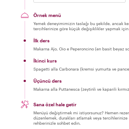
Örnek menü
Yemek deneyimimizin taslağı bu şekilde, ancak kes
tercihlerinize göre küçük değişiklikler yapmak için
İlk ders
Makarna Ajo, Oio e Peperoncino (en basit beyaz s
İkinci kurs
Spagetti alla Carbonara (kremsi yumurta ve pance
Üçüncü ders
Makarna alla Puttanesca (zeytinli ve kaparili kırmız
Sana özel hale getir
Menüyü değiştirmek mi istiyorsunuz? Hemen rezerv
düzenlemek, durakları atlamak veya tercihlerinize 
rehberinizle sohbet edin.