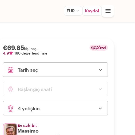
EUR
Kaydol
€69.85
Özel
kişi başı
4,9
180 değerlendirme
Tarih seç
Başlangıç saati
4 yetişkin
Ev sahibi:
Massimo