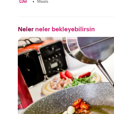
Meals
Neler
neler bekleyebilirsin