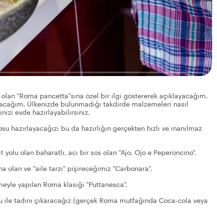
 olan "Roma pancetta"sına özel bir ilgi göstererek açıklayacağım.
atacağım. Ülkenizde bulunmadığı takdirde malzemeleri nasıl
izi evde hazırlayabilirsiniz.
su hazırlayacağız: bu da hazırlığın gerçekten hızlı ve inanılmaz
 yolu olan baharatlı, acı bir sos olan "Ajo, Ojo e Peperoncino".
na olan ve "aile tarzı" pişireceğimiz "Carbonara".
emeyle yapılan Roma klasiği "Puttanesca".
su ile tadını çıkaracağız (gerçek Roma mutfağında Coca-cola veya