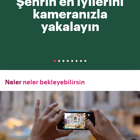
Şehrin en iyilerini
kameranızla
yakalayın
Neler
neler bekleyebilirsin