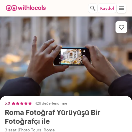
Kaydol
5,0
426 değerlendirme
Roma Fotoğraf Yürüyüşü Bir
Fotoğrafçı ile
3 saat
Photo Tours
Rome