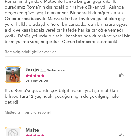
Roma'nın dışındaki Mateo ile harika bir gün geçirdik. İlk
durağımız Roma'nın dışındaki bir kahve dükkanıydı. Aslında
geçerken güzel yeşil alanlar var. Bir sonraki durağımız antik
Calcata kasabasıydı. Manzaralar harikaydı ve güzel olan şey,
yerel halkla oradaydık. Yerel bir zanaatkardan bir hatıra eşyası
aldık ve kasabadaki yerel bir kafede harika bir öğle yemeği
yedik. Dönüş yolunda bir sahil kasabasında durduk ve yerel bir
5 km yüzme yarışını gördük. Günün bitmesini istemedik!
Roma dışındaki gizli cevherler
Jorijn
🇳🇱
Netherlands
21 June 2026
Bize Roma'yı gezdirdi, çok bilgili ve en iyi atıştırmalıkları
biliyor. Turu 12 yaşındaki çocuğum için de çok ilginç hale
getirdi.
Matteo tam bir profesyonel
Maite