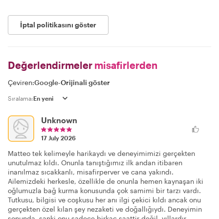
İptal politikasını göster
Değerlendirmeler
misafirlerden
Çeviren:
Google
-
Orijinali göster
Sıralama:
Unknown
17 July 2026
Matteo tek kelimeyle harikaydı ve deneyimimizi gerçekten
unutulmaz kıldı. Onunla tanıştığımız ilk andan itibaren
inanılmaz sıcakkanlı, misafirperver ve cana yakındı.
Ailemizdeki herkesle, özellikle de onunla hemen kaynaşan iki
oğlumuzla bağ kurma konusunda çok samimi bir tarzı vardı.
Tutkusu, bilgisi ve coşkusu her anı ilgi çekici kıldı ancak onu
gerçekten özel kılan şey nezaketi ve doğallığıydı. Deneyimin
sonunda, sanki onu sadece birkaç saattir değil, yıllardır