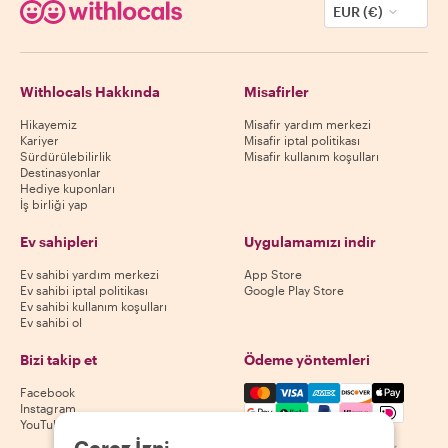
EUR (€)
Withlocals Hakkında
Misafirler
Hikayemiz
Misafir yardım merkezi
Kariyer
Misafir iptal politikası
Sürdürülebilirlik
Misafir kullanım koşulları
Destinasyonlar
Hediye kuponları
İş birliği yap
Ev sahipleri
Uygulamamızı indir
Ev sahibi yardım merkezi
App Store
Ev sahibi iptal politikası
Google Play Store
Ev sahibi kullanım koşulları
Ev sahibi ol
Bizi takip et
Ödeme yöntemleri
Mastercard, Visa, Amex, Di
Facebook
Instagram
YouTube
Kullanılabilirlik destinasyona göre değişir