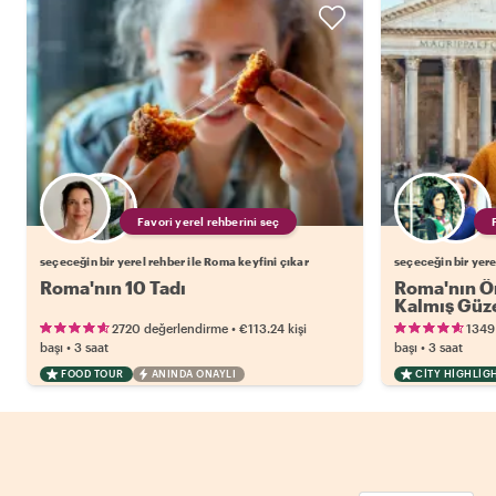
Favori yerel rehberini seç
seçeceğin bir yerel rehber ile Roma keyfini çıkar
seçeceğin bir yere
Roma'nın 10 Tadı
Roma'nın Ön
Kalmış Güze
Eşliğinde
•
2720 değerlendirme
€113.24
kişi
1349
•
•
başı
3 saat
başı
3 saat
FOOD TOUR
ANINDA ONAYLI
CITY HIGHLIG