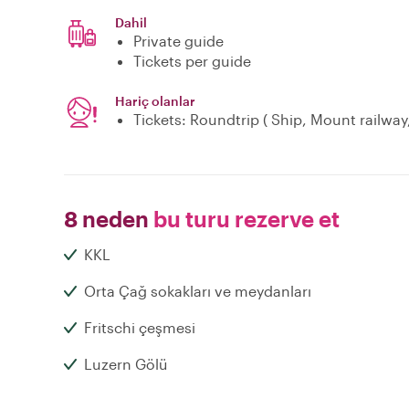
Dahil
Private guide
Tickets per guide
Hariç olanlar
Tickets: Roundtrip ( Ship, Mount railway,
8 neden
bu turu rezerve et
KKL
Orta Çağ sokakları ve meydanları
Fritschi çeşmesi
Luzern Gölü