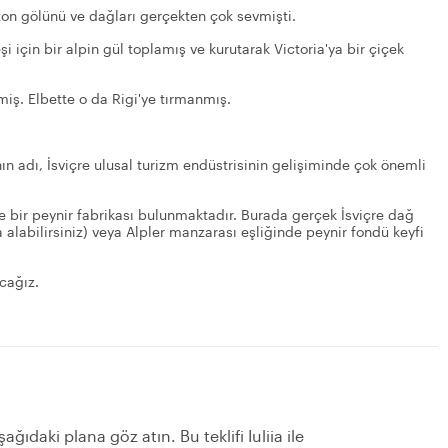
anton gölünü ve dağları gerçekten çok sevmişti.
i için bir alpin gül toplamış ve kurutarak Victoria'ya bir çiçek
iş. Elbette o da Rigi'ye tırmanmış.
nın adı, İsviçre ulusal turizm endüstrisinin gelişiminde çok önemli
 bir peynir fabrikası bulunmaktadır. Burada gerçek İsviçre dağ
a alabilirsiniz) veya Alpler manzarası eşliğinde peynir fondü keyfi
cağız.
ğıdaki plana göz atın. Bu teklifi Iuliia ile