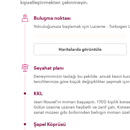
kişiselleştirmekten çekinmeyin.
Buluşma noktası
Yolculuğunuza başlamak için Lucerne - Torbogen 
Haritalarda görüntüle
Seyahat planı
Deneyimimizin taslağı bu şekilde, ancak kesin kura
tercihlerinize göre küçük değişiklikler yapmak için
KKL
Jean Nouvel'in mimari başyapıtı. 1700 kişilik kons
Gölün üzerine uzanan heybetli ve zarif çatı, Konse
sanat müzesi gibi birbirinden belirgin mimari özell
Şapel Köprüsü