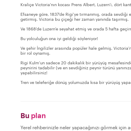
Kraliçe Victoria'nın kocası Prens Albert, Luzern'i, dört k
Efsaneye göre, 1837'de Rigi'ye tırmanmış, orada sevdiği eş
getirmiş. Victoria bu çiçeği her zaman yanında taşırmış.
Ve 1868'de Luzern'e seyahat etmiş ve orada 5 hafta geçirm
Bu yolculuğun ona iyi geldiği söyleniyor!
Ve şehir İngilizler arasında popüler hale gelmiş. Victoria'
bir rol oynamış.
Rigi Kulm'un sadece 20 dakikalık bir yürüyüş mesafesinde
peynirini tadabilir (ve en sevdiğiniz peynir türünü yanınız
yapabilirsiniz!
Tren ve teleferiğe dönüş yolumuzda kısa bir yürüyüş yapa
Bu
plan
Yerel rehberinizle neler yapacağınızı görmek için aşa