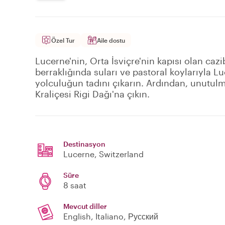
Özel Tur
Aile dostu
Lucerne'nin, Orta İsviçre'nin kapısı olan cazi
berraklığında suları ve pastoral koylarıyla L
yolculuğun tadını çıkarın. Ardından, unutulm
Kraliçesi Rigi Dağı'na çıkın.
Destinasyon
Lucerne
, Switzerland
Süre
8 saat
Mevcut diller
English, Italiano, Русский