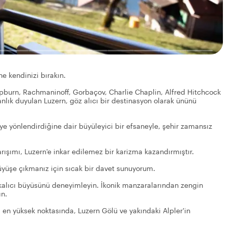
ne kendinizi bırakın.
Hepburn, Rachmaninoff, Gorbaçov, Charlie Chaplin, Alfred Hitchcock
anlık duyulan Luzern, göz alıcı bir destinasyon olarak ününü
eye yönlendirdiğine dair büyüleyici bir efsaneyle, şehir zamansız
arışımı, Luzern'e inkar edilemez bir karizma kazandırmıştır.
rüyüşe çıkmanız için sıcak bir davet sunuyorum.
n kalıcı büyüsünü deneyimleyin. İkonik manzaralarından zengin
ın.
 en yüksek noktasında, Luzern Gölü ve yakındaki Alpler'in