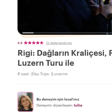
4,8
22 değerlendirme
Rigi: Dağların Kraliçesi,
Luzern Turu ile
8 saat
Day Trips
Lucerne
Bu deneyim için local'ınız
Deneyimi düzenleyen:
Iuliia