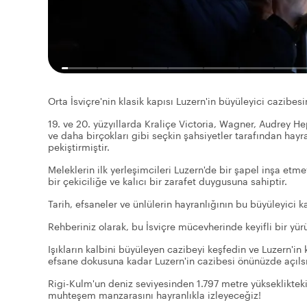
Orta İsviçre'nin klasik kapısı Luzern'in büyüleyici cazibesi
19. ve 20. yüzyıllarda Kraliçe Victoria, Wagner, Audrey 
ve daha birçokları gibi seçkin şahsiyetler tarafından hayr
pekiştirmiştir.
Meleklerin ilk yerleşimcileri Luzern'de bir şapel inşa etm
bir çekiciliğe ve kalıcı bir zarafet duygusuna sahiptir.
Tarih, efsaneler ve ünlülerin hayranlığının bu büyüleyici k
Rehberiniz olarak, bu İsviçre mücevherinde keyifli bir yü
Işıkların kalbini büyüleyen cazibeyi keşfedin ve Luzern'i
efsane dokusuna kadar Luzern'in cazibesi önünüzde açıls
Rigi-Kulm'un deniz seviyesinden 1.797 metre yükseklikteki
muhteşem manzarasını hayranlıkla izleyeceğiz!