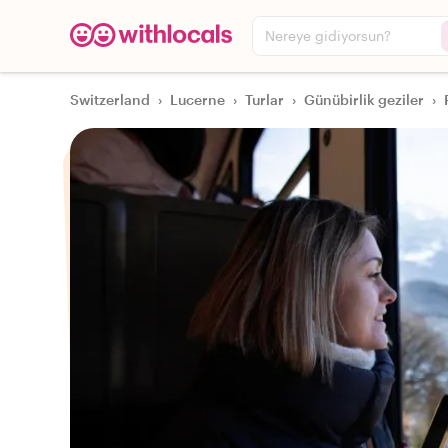
Nereye gidiyorsun?
Switzerland
›
Lucerne
›
Turlar
›
Günübirlik geziler
›