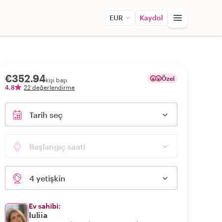
EUR
Kaydol
€352.94
Özel
kişi başı
4,8
22 değerlendirme
Tarih seç
Başlangıç saati
4 yetişkin
Ev sahibi:
Iuliia