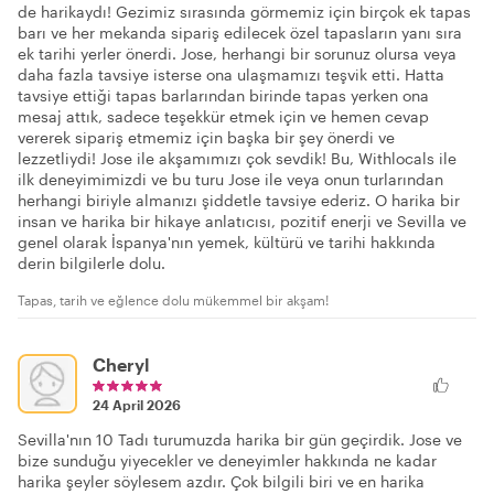
de harikaydı! Gezimiz sırasında görmemiz için birçok ek tapas
barı ve her mekanda sipariş edilecek özel tapasların yanı sıra
ek tarihi yerler önerdi. Jose, herhangi bir sorunuz olursa veya
daha fazla tavsiye isterse ona ulaşmamızı teşvik etti. Hatta
tavsiye ettiği tapas barlarından birinde tapas yerken ona
mesaj attık, sadece teşekkür etmek için ve hemen cevap
vererek sipariş etmemiz için başka bir şey önerdi ve
lezzetliydi! Jose ile akşamımızı çok sevdik! Bu, Withlocals ile
ilk deneyimimizdi ve bu turu Jose ile veya onun turlarından
herhangi biriyle almanızı şiddetle tavsiye ederiz. O harika bir
insan ve harika bir hikaye anlatıcısı, pozitif enerji ve Sevilla ve
genel olarak İspanya'nın yemek, kültürü ve tarihi hakkında
derin bilgilerle dolu.
Tapas, tarih ve eğlence dolu mükemmel bir akşam!
Cheryl
24 April 2026
Sevilla'nın 10 Tadı turumuzda harika bir gün geçirdik. Jose ve
bize sunduğu yiyecekler ve deneyimler hakkında ne kadar
harika şeyler söylesem azdır. Çok bilgili biri ve en harika