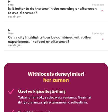
Soru
1 year ago
Is it better to do the tour in the morning or afternoon
to avoid crowds?
cevabı gör
Soru
1 year ago
Can a city highlights tour be combined with other
experiences, like food or bike tours?
cevabı gör
Withlocals deneyimleri
her zaman
Özel ve kişiselleştirilmiş
Yabancılar yok, sadece siz varsınız. Gezinizi
ihtiyaçlarınıza göre tamamen özelleştirin.