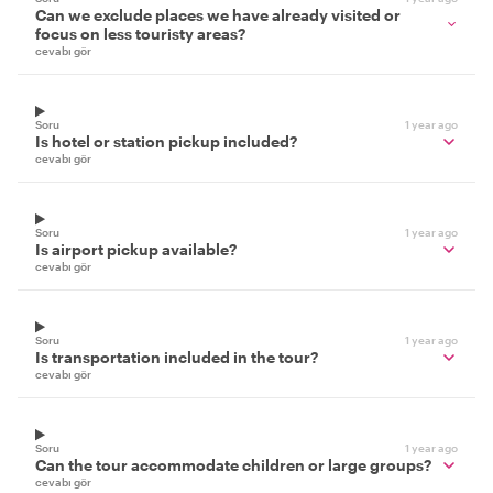
Can we exclude places we have already visited or
focus on less touristy areas?
cevabı gör
Soru
1 year ago
Is hotel or station pickup included?
cevabı gör
Soru
1 year ago
Is airport pickup available?
cevabı gör
Soru
1 year ago
Is transportation included in the tour?
cevabı gör
Soru
1 year ago
Can the tour accommodate children or large groups?
cevabı gör