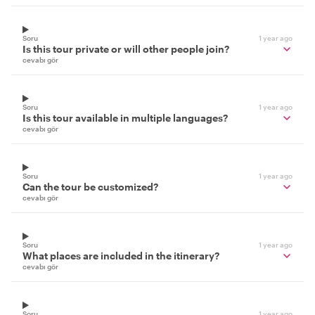
Soru
1 year ago
Is this tour private or will other people join?
cevabı gör
Soru
1 year ago
Is this tour available in multiple languages?
cevabı gör
Soru
1 year ago
Can the tour be customized?
cevabı gör
Soru
1 year ago
What places are included in the itinerary?
cevabı gör
Soru
1 year ago