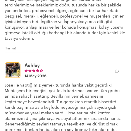
tercihlerimiz ve isteklerimiz doğrultusunda harika bir şekilde
yönlendirilen, profesyonel, ilginç, eğlenceli bir tur hazırladı.
Sezgisel, meraklı, eğlenceli, profesyonel ve müşterileri için en
iyisini isteyen biri. İngilizce ve İspanyolcayı ana dili gibi
konuşuyor, anlaşılması ve her konuda konuşması kolay. Jose'yi
gitmeye istekli olduğu herhangi bir alanda turlar için kesinlikle
tavsiye ederim.
Harika!
Ashley
14 May 2026
Jose ile yaptığımız yemek turunda harika vakit geçirdik!
Muhteşem bir enerjisi, çok fazla karizması var ve tüm grubu
anında rahat hissettirip Sevilla'nın yemek sahnesini
keşfetmeye heveslendirdi. Tur gerçekten otantik hissettirdi —
kendi başımıza asla keşfedemeyeceğimiz çok sayıda gizli
mücevher ve yerel mekan vardı. Jose ayrıca bizi konfor
alanımızın dışına çıkmaya ve seyahatlerimiz sırasında henüz
denemediğimiz şeyleri tatmaya teşvik etti ve dürüst olmak
gerekirse, bunlardan bazıları en sevdiğimiz lokmalar oldu.