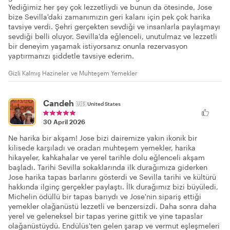
Yediğimiz her şey çok lezzetliydi ve bunun da ötesinde, Jose
bize Sevilla'daki zamanımızın geri kalanı için pek çok harika
tavsiye verdi. Şehri gerçekten sevdiği ve insanlarla paylaşmayı
sevdiği belli oluyor. Sevilla'da eğlenceli, unutulmaz ve lezzetli
bir deneyim yaşamak istiyorsanız onunla rezervasyon
yaptırmanızı şiddetle tavsiye ederim.
Gizli Kalmış Hazineler ve Muhteşem Yemekler
Candeh
🇺🇸
United States
30 April 2026
Ne harika bir akşam! Jose bizi dairemize yakın ikonik bir
kilisede karşıladı ve oradan muhteşem yemekler, harika
hikayeler, kahkahalar ve yerel tarihle dolu eğlenceli akşam
başladı. Tarihi Sevilla sokaklarında ilk durağımıza giderken
Jose harika tapas barlarını gösterdi ve Sevilla tarihi ve kültürü
hakkında ilginç gerçekler paylaştı. İlk durağımız bizi büyüledi,
Michelin ödüllü bir tapas barıydı ve Jose'nin sipariş ettiği
yemekler olağanüstü lezzetli ve benzersizdi. Daha sonra daha
yerel ve geleneksel bir tapas yerine gittik ve yine tapaslar
olağanüstüydü. Endülüs'ten gelen şarap ve vermut eşleşmeleri