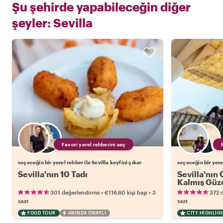
Şu şehirde yapabileceğin diğer
şeyler:
Sevilla
Favori yerel rehberini seç
seçeceğin bir yerel rehber ile Sevilla keyfini çıkar
seçeceğin bir yerel
Sevilla'nın 10 Tadı
Sevilla'nın 
Kalmış Güze
•
•
301 değerlendirme
€116.60
kişi başı
3
372 
saat
saat
FOOD TOUR
ANINDA ONAYLI
CITY HIGHLIG