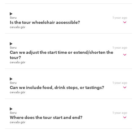
Soru
1 year ago
Is the tour wheelchair accessible?
cevabı gör
Soru
1 year ago
Can we adjust the start time or extend/shorten the
tour?
cevabı gör
Soru
1 year ago
Can we include food, drink stops, or tastings?
cevabı gör
Soru
1 year ago
Where does the tour start and end?
cevabı gör