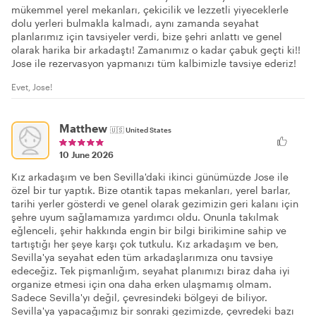
mükemmel yerel mekanları, çekicilik ve lezzetli yiyeceklerle
dolu yerleri bulmakla kalmadı, aynı zamanda seyahat
planlarımız için tavsiyeler verdi, bize şehri anlattı ve genel
olarak harika bir arkadaştı! Zamanımız o kadar çabuk geçti ki!!
Jose ile rezervasyon yapmanızı tüm kalbimizle tavsiye ederiz!
Evet, Jose!
Matthew
🇺🇸
United States
10 June 2026
Kız arkadaşım ve ben Sevilla'daki ikinci günümüzde Jose ile
özel bir tur yaptık. Bize otantik tapas mekanları, yerel barlar,
tarihi yerler gösterdi ve genel olarak gezimizin geri kalanı için
şehre uyum sağlamamıza yardımcı oldu. Onunla takılmak
eğlenceli, şehir hakkında engin bir bilgi birikimine sahip ve
tartıştığı her şeye karşı çok tutkulu. Kız arkadaşım ve ben,
Sevilla'ya seyahat eden tüm arkadaşlarımıza onu tavsiye
edeceğiz. Tek pişmanlığım, seyahat planımızı biraz daha iyi
organize etmesi için ona daha erken ulaşmamış olmam.
Sadece Sevilla'yı değil, çevresindeki bölgeyi de biliyor.
Sevilla'ya yapacağımız bir sonraki gezimizde, çevredeki bazı