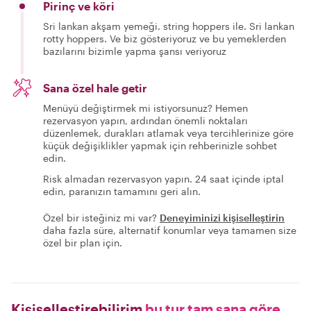
Pirinç ve köri
Sri lankan akşam yemeği. string hoppers ile. Sri lankan
rotty hoppers. Ve biz gösteriyoruz ve bu yemeklerden
bazılarını bizimle yapma şansı veriyoruz
Sana özel hale getir
Menüyü değiştirmek mi istiyorsunuz? Hemen
rezervasyon yapın, ardından önemli noktaları
düzenlemek, durakları atlamak veya tercihlerinize göre
küçük değişiklikler yapmak için rehberinizle sohbet
edin.
Risk almadan rezervasyon yapın. 24 saat içinde iptal
edin, paranızın tamamını geri alın.
Özel bir isteğiniz mi var?
Deneyiminizi kişiselleştirin
daha fazla süre, alternatif konumlar veya tamamen size
özel bir plan için.
Kişiselleştirebilirim
bu tur tam sana göre