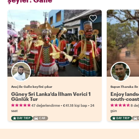
Anoj ile Galle keyfini çıkar
Supun Tharaka ile 
Güney Sri Lanka'da İlham Verici 1
Enjoy lands
Günlük Tur
south-coast
•
•
47 değerlendirme
€41.18
kişi başı
24
8 de
saat
gün
DAY TRIP
CAR
DAY TRIP