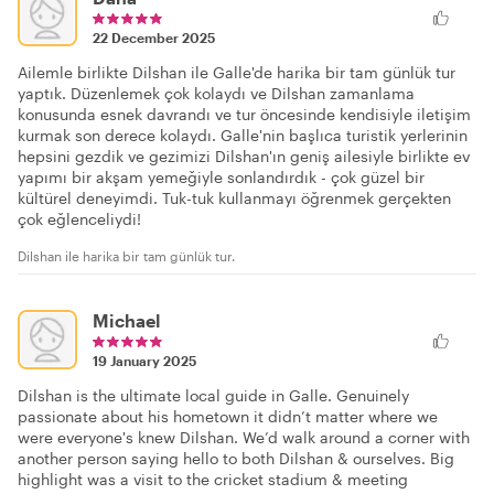
22 December 2025
Ailemle birlikte Dilshan ile Galle'de harika bir tam günlük tur
yaptık. Düzenlemek çok kolaydı ve Dilshan zamanlama
konusunda esnek davrandı ve tur öncesinde kendisiyle iletişim
kurmak son derece kolaydı. Galle'nin başlıca turistik yerlerinin
hepsini gezdik ve gezimizi Dilshan'ın geniş ailesiyle birlikte ev
yapımı bir akşam yemeğiyle sonlandırdık - çok güzel bir
kültürel deneyimdi. Tuk-tuk kullanmayı öğrenmek gerçekten
çok eğlenceliydi!
Dilshan ile harika bir tam günlük tur.
Michael
19 January 2025
Dilshan is the ultimate local guide in Galle. Genuinely
passionate about his hometown it didn’t matter where we
were everyone's knew Dilshan. We’d walk around a corner with
another person saying hello to both Dilshan & ourselves. Big
highlight was a visit to the cricket stadium & meeting