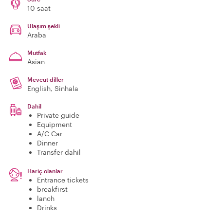
10 saat
Ulaşım şekli
Araba
Mutfak
Asian
Mevcut diller
English, Sinhala
Dahil
Private guide
Equipment
A/C Car
Dinner
Transfer dahil
Hariç olanlar
Entrance tickets
breakfirst
lanch
Drinks