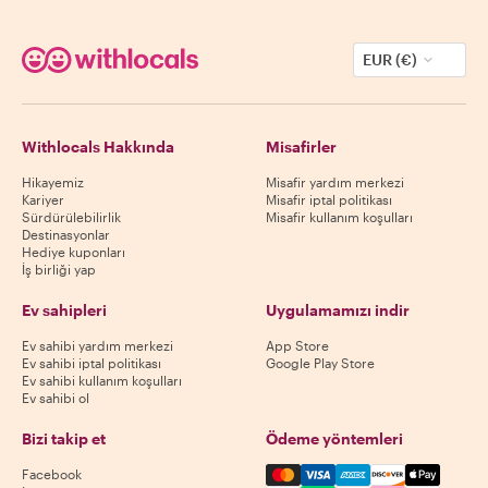
EUR (€)
Withlocals Hakkında
Misafirler
Hikayemiz
Misafir yardım merkezi
Kariyer
Misafir iptal politikası
Sürdürülebilirlik
Misafir kullanım koşulları
Destinasyonlar
Hediye kuponları
İş birliği yap
Ev sahipleri
Uygulamamızı indir
Ev sahibi yardım merkezi
App Store
Ev sahibi iptal politikası
Google Play Store
Ev sahibi kullanım koşulları
Ev sahibi ol
Bizi takip et
Ödeme yöntemleri
Mastercard, Visa, Amex, Di
Facebook