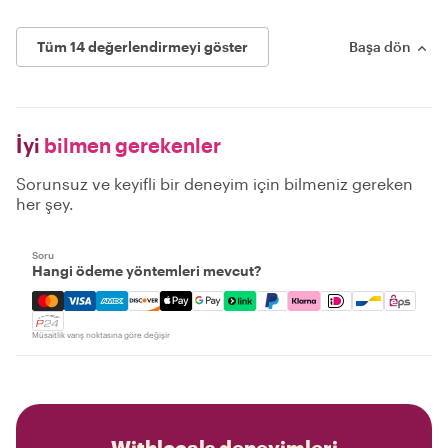
Tüm 14 değerlendirmeyi göster
Başa dön
İyi
bilmen gerekenler
Sorunsuz ve keyifli bir deneyim için bilmeniz gereken
her şey.
Soru
Hangi ödeme yöntemleri mevcut?
Mastercard, Visa, Amex, Discover, Apple Pay, Google Pay
Müsaitlik varış noktasına göre değişir