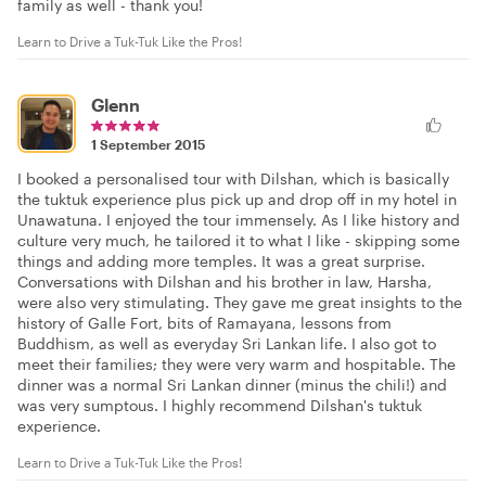
family as well - thank you!
Learn to Drive a Tuk-Tuk Like the Pros!
Glenn
1 September 2015
I booked a personalised tour with Dilshan, which is basically
the tuktuk experience plus pick up and drop off in my hotel in
Unawatuna. I enjoyed the tour immensely. As I like history and
culture very much, he tailored it to what I like - skipping some
things and adding more temples. It was a great surprise.
Conversations with Dilshan and his brother in law, Harsha,
were also very stimulating. They gave me great insights to the
history of Galle Fort, bits of Ramayana, lessons from
Buddhism, as well as everyday Sri Lankan life. I also got to
meet their families; they were very warm and hospitable. The
dinner was a normal Sri Lankan dinner (minus the chili!) and
was very sumptous. I highly recommend Dilshan's tuktuk
experience.
Learn to Drive a Tuk-Tuk Like the Pros!