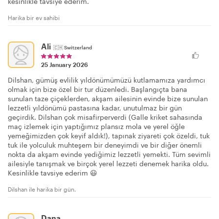
kesinlikle tavsiye ederim.
Harika bir ev sahibi
Ali
🇨🇭
Switzerland
25 January 2026
Dilshan, gümüş evlilik yıldönümümüzü kutlamamıza yardımcı
olmak için bize özel bir tur düzenledi. Başlangıçta bana
sunulan taze çiçeklerden, akşam ailesinin evinde bize sunulan
lezzetli yıldönümü pastasına kadar, unutulmaz bir gün
geçirdik. Dilshan çok misafirperverdi (Galle kriket sahasında
maç izlemek için yaptığımız plansız mola ve yerel öğle
yemeğimizden çok keyif aldık!), tapınak ziyareti çok özeldi, tuk
tuk ile yolculuk muhteşem bir deneyimdi ve bir diğer önemli
nokta da akşam evinde yediğimiz lezzetli yemekti. Tüm sevimli
ailesiyle tanışmak ve birçok yerel lezzeti denemek harika oldu.
Kesinlikle tavsiye ederim 😃
Dilshan ile harika bir gün.
Dana