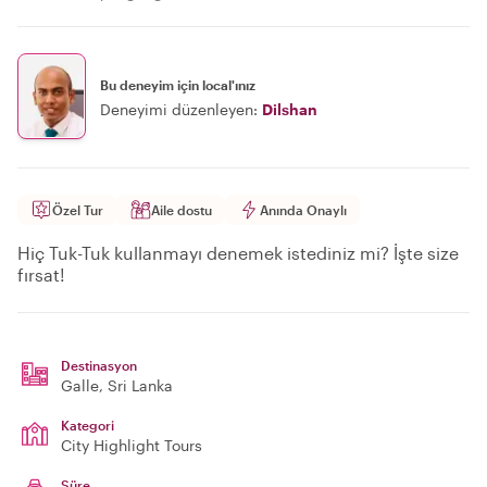
Bu deneyim için local'ınız
Deneyimi düzenleyen:
Dilshan
Özel Tur
Aile dostu
Anında Onaylı
Hiç Tuk-Tuk kullanmayı denemek istediniz mi? İşte size
fırsat!
Destinasyon
Galle
, Sri Lanka
Kategori
City Highlight Tours
Süre