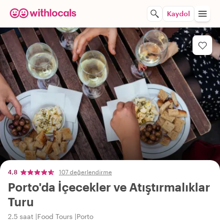
Kaydol
4,8
107 değerlendirme
Porto'da İçecekler ve Atıştırmalıklar
Turu
2.5 saat
Food Tours
Porto