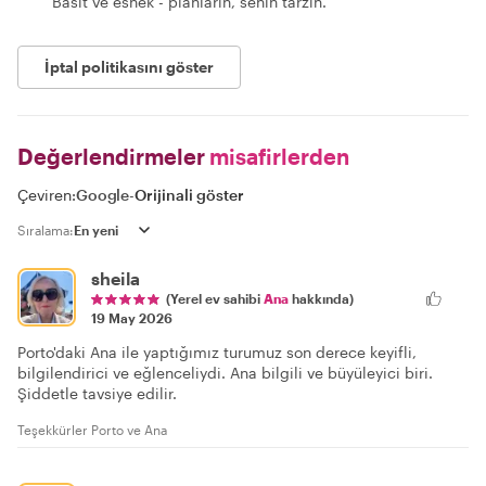
Basit ve esnek - planların, senin tarzın.
İptal politikasını göster
Değerlendirmeler
misafirlerden
Çeviren:
Google
-
Orijinali göster
Sıralama:
sheila
(Yerel ev sahibi
Ana
hakkında)
19 May 2026
Porto'daki Ana ile yaptığımız turumuz son derece keyifli,
bilgilendirici ve eğlenceliydi. Ana bilgili ve büyüleyici biri.
Şiddetle tavsiye edilir.
Teşekkürler Porto ve Ana