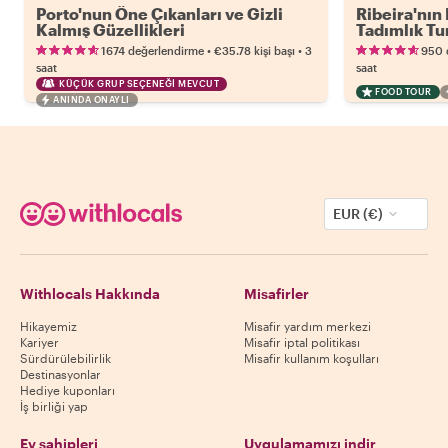
Porto'nun Öne Çıkanları ve Gizli
Ribeira'nın 
Kalmış Güzellikleri
Tadımlık Tu
•
•
1674 değerlendirme
€35.78
kişi başı
3
950 
saat
saat
KÜÇÜK GRUP SEÇENEĞI MEVCUT
FOOD TOUR
ANINDA ONAYLI
EUR (€)
Withlocals Hakkında
Misafirler
Hikayemiz
Misafir yardım merkezi
Kariyer
Misafir iptal politikası
Sürdürülebilirlik
Misafir kullanım koşulları
Destinasyonlar
Hediye kuponları
İş birliği yap
Ev sahipleri
Uygulamamızı indir