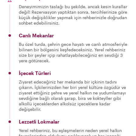
Deneyimimizin taslağı bu şekilde, ancak kesin kurallar
değil! Rezervasyon yaptıktan sonra, tercihlerinize göre
küçük değişiklikler yapmak için rehberinizle doğrudan
sohbet edebilirsiniz.
Canlı Mekanlar
Bu özel turda, şehrin gece hayatı ve canlı atmosferiyle
bilinen bir bölgesini keşfedeceksiniz. Yerel rehberiniz
size bir şeyler içip rahatlayabileceğiniz en sevdiği 3
yere götürecek.
İçecek Türleri
Ziyaret edeceğiniz her mekanda bir içkinin tadını
çıkarın. İçkilerinizden her biri yerel kültüre özgüdür ve
ziyaret ettiğiniz şehre ve yerel halkın ne yudumlamayı
sevdiğine bağlı olarak şarap, bira ve kokteyller gibi
alkollü içeceklerden alkolsüz içeceklere kadar
değişebilir.
Lezzetli Lokmalar
Yerel rehberiniz, bu eşleşmelerin neden yerel halkın
favorilerinden olduğunu açıklayacak ve her içeceği