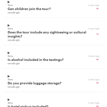
Soru
1 year ago
Can children join the tour?
cevabı gör
Soru
1 year ago
Does the tour include any sightseeing or cultural
insights?
cevabı gör
Soru
1 year ago
Is alcohol included in the tastings?
cevabı gör
Soru
1 year ago
Do you provide luggage storage?
cevabı gör
Soru
1 year ago
Is hotel pickup included?