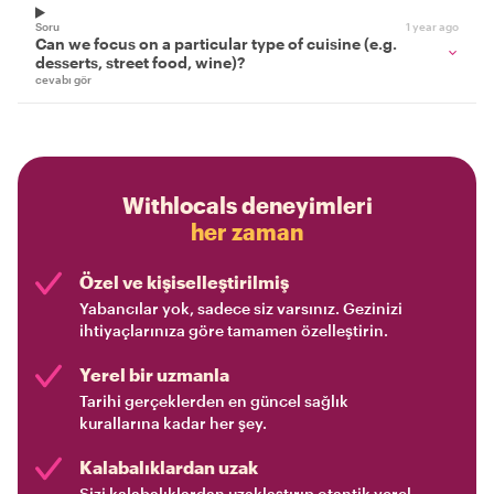
Soru
1 year ago
Can we focus on a particular type of cuisine (e.g.
desserts, street food, wine)?
cevabı gör
Withlocals deneyimleri
her zaman
Özel ve kişiselleştirilmiş
Yabancılar yok, sadece siz varsınız. Gezinizi
ihtiyaçlarınıza göre tamamen özelleştirin.
Yerel bir uzmanla
Tarihi gerçeklerden en güncel sağlık
kurallarına kadar her şey.
Kalabalıklardan uzak
Sizi kalabalıklardan uzaklaştırıp otantik yerel