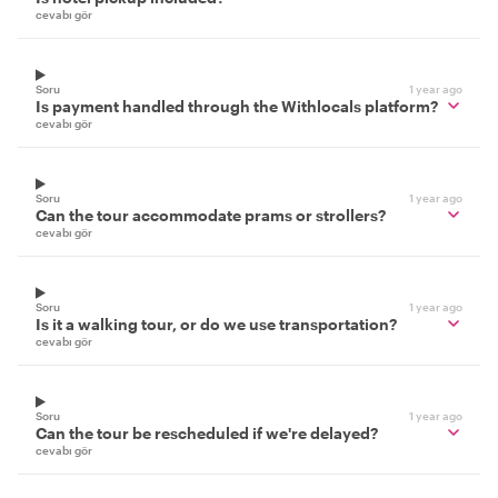
cevabı gör
Soru
1 year ago
Is payment handled through the Withlocals platform?
cevabı gör
Soru
1 year ago
Can the tour accommodate prams or strollers?
cevabı gör
Soru
1 year ago
Is it a walking tour, or do we use transportation?
cevabı gör
Soru
1 year ago
Can the tour be rescheduled if we're delayed?
cevabı gör