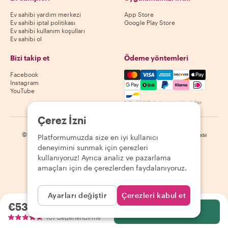
Ev sahibi yardım merkezi
App Store
Ev sahibi iptal politikası
Google Play Store
Ev sahibi kullanım koşulları
Ev sahibi ol
Bizi takip et
Ödeme yöntemleri
Mastercard, Visa, Amex, Di
Facebook
Instagram
YouTube
Kullanılabilirlik destinasyona göre değişir
Çerez İzni
©
2026
Withlocals.com
|
Gizlilik Politikası
|
Çerezler
|
Site haritası
Platformumuzda size en iyi kullanıcı
deneyimini sunmak için çerezleri
kullanıyoruz! Ayrıca analiz ve pazarlama
amaçları için de çerezlerden faydalanıyoruz.
Ayarları değiştir
Çerezleri kabul et
€53.38
kişi başı
Seç
107 değerlendirme