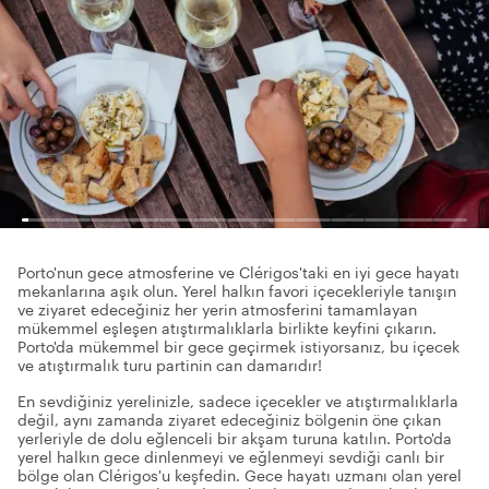
Porto'nun gece atmosferine ve Clérigos'taki en iyi gece hayatı
mekanlarına aşık olun. Yerel halkın favori içecekleriyle tanışın
ve ziyaret edeceğiniz her yerin atmosferini tamamlayan
mükemmel eşleşen atıştırmalıklarla birlikte keyfini çıkarın.
Porto'da mükemmel bir gece geçirmek istiyorsanız, bu içecek
ve atıştırmalık turu partinin can damarıdır!
En sevdiğiniz yerelinizle, sadece içecekler ve atıştırmalıklarla
değil, aynı zamanda ziyaret edeceğiniz bölgenin öne çıkan
yerleriyle de dolu eğlenceli bir akşam turuna katılın. Porto'da
yerel halkın gece dinlenmeyi ve eğlenmeyi sevdiği canlı bir
bölge olan Clérigos'u keşfedin. Gece hayatı uzmanı olan yerel