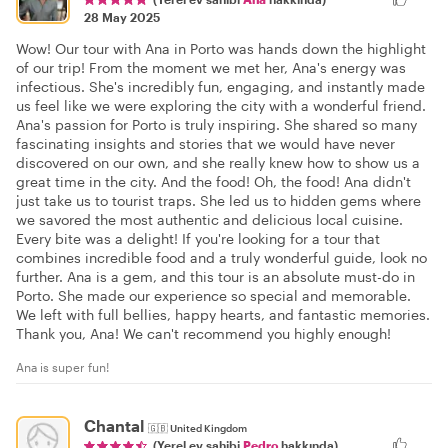
28 May 2025
Wow! Our tour with Ana in Porto was hands down the highlight
of our trip! From the moment we met her, Ana's energy was
infectious. She's incredibly fun, engaging, and instantly made
us feel like we were exploring the city with a wonderful friend.
Ana's passion for Porto is truly inspiring. She shared so many
fascinating insights and stories that we would have never
discovered on our own, and she really knew how to show us a
great time in the city. And the food! Oh, the food! Ana didn't
just take us to tourist traps. She led us to hidden gems where
we savored the most authentic and delicious local cuisine.
Every bite was a delight! If you're looking for a tour that
combines incredible food and a truly wonderful guide, look no
further. Ana is a gem, and this tour is an absolute must-do in
Porto. She made our experience so special and memorable.
We left with full bellies, happy hearts, and fantastic memories.
Thank you, Ana! We can't recommend you highly enough!
Ana is super fun!
Chantal
🇬🇧
United Kingdom
(Yerel ev sahibi
Pedro
hakkında)