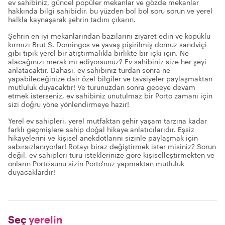
ev sahibiniz, güncel popüler mekanlar ve gözde mekanlar
hakkında bilgi sahibidir, bu yüzden bol bol soru sorun ve yerel
halkla kaynaşarak şehrin tadını çıkarın.
Şehrin en iyi mekanlarından bazılarını ziyaret edin ve köpüklü
kırmızı Brut S. Domingos ve yavaş pişirilmiş domuz sandviçi
gibi tipik yerel bir atıştırmalıkla birlikte bir içki için. Ne
alacağınızı merak mı ediyorsunuz? Ev sahibiniz size her şeyi
anlatacaktır. Dahası, ev sahibiniz turdan sonra ne
yapabileceğinize dair özel bilgiler ve tavsiyeler paylaşmaktan
mutluluk duyacaktır! Ve turunuzdan sonra geceye devam
etmek isterseniz, ev sahibiniz unutulmaz bir Porto zamanı için
sizi doğru yöne yönlendirmeye hazır!
Yerel ev sahipleri, yerel mutfaktan şehir yaşam tarzına kadar
farklı geçmişlere sahip doğal hikaye anlatıcılarıdır. Eşsiz
hikayelerini ve kişisel anekdotlarını sizinle paylaşmak için
sabırsızlanıyorlar! Rotayı biraz değiştirmek ister misiniz? Sorun
değil, ev sahipleri turu isteklerinize göre kişiselleştirmekten ve
onların Porto'sunu sizin Porto'nuz yapmaktan mutluluk
duyacaklardır!
Seç
yerelin