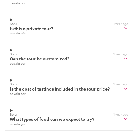
cevabı gör
Soru
1 year ago
Is this a private tour?
cevabı gör
Soru
1 year ago
Can the tour be customized?
cevabı gör
Soru
1 year ago
Is the cost of tastings included in the tour price?
cevabı gör
Soru
1 year ago
What types of food can we expect to try?
cevabı gör