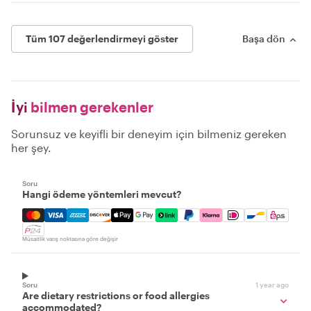
Tüm 107 değerlendirmeyi göster
Başa dön
İyi
bilmen gerekenler
Sorunsuz ve keyifli bir deneyim için bilmeniz gereken
her şey.
Soru
Hangi ödeme yöntemleri mevcut?
Mastercard, Visa, Amex, Discover, Apple Pay, Google Pay
Müsaitlik varış noktasına göre değişir
Soru
1 year ago
Are dietary restrictions or food allergies
accommodated?