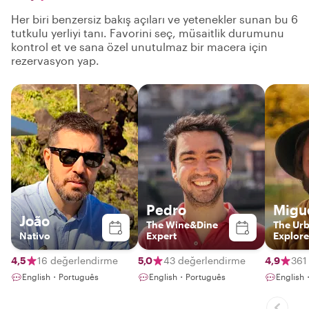
Her biri benzersiz bakış açıları ve yetenekler sunan bu 6
tutkulu yerliyi tanı. Favorini seç, müsaitlik durumunu
kontrol et ve sana özel unutulmaz bir macera için
rezervasyon yap.
Pedro
Migu
João
The Wine&Dine
The Ur
Nativo
Expert
Explore
4,5
16 değerlendirme
5,0
43 değerlendirme
4,9
361
English・Português
English・Português
English