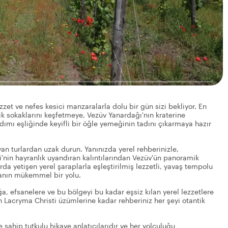
zet ve nefes kesici manzaralarla dolu bir gün sizi bekliyor. En
tik sokaklarını keşfetmeye, Vezüv Yanardağı'nın kraterine
mı eşliğinde keyifli bir öğle yemeğinin tadını çıkarmaya hazır
an turlardan uzak durun. Yanınızda yerel rehberinizle,
'nin hayranlık uyandıran kalıntılarından Vezüv'ün panoramik
da yetişen yerel şaraplarla eşleştirilmiş lezzetli, yavaş tempolu
manın mükemmel bir yolu.
 efsanelere ve bu bölgeyi bu kadar eşsiz kılan yerel lezzetlere
n Lacryma Christi üzümlerine kadar rehberiniz her şeyi otantik
 sahip tutkulu hikaye anlatıcılarıdır ve her yolculuğu