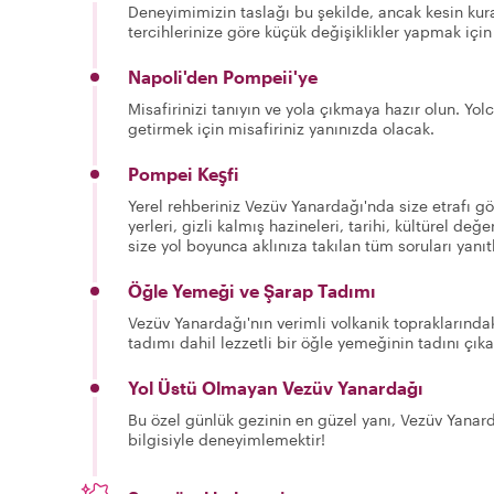
Deneyimimizin taslağı bu şekilde, ancak kesin kura
tercihlerinize göre küçük değişiklikler yapmak için
Napoli'den Pompeii'ye
Misafirinizi tanıyın ve yola çıkmaya hazır olun. Yo
getirmek için misafiriniz yanınızda olacak.
Pompei Keşfi
Yerel rehberiniz Vezüv Yanardağı'nda size etrafı 
yerleri, gizli kalmış hazineleri, tarihi, kültürel değ
size yol boyunca aklınıza takılan tüm soruları yanı
Öğle Yemeği ve Şarap Tadımı
Vezüv Yanardağı'nın verimli volkanik topraklarında
tadımı dahil lezzetli bir öğle yemeğinin tadını çıka
Yol Üstü Olmayan Vezüv Yanardağı
Bu özel günlük gezinin en güzel yanı, Vezüv Yanar
bilgisiyle deneyimlemektir!