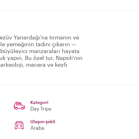
Vezüv Yanardağı'na tırmanın ve
le yemeğinin tadını çıkarın —
e büyüleyici manzaraları hayata
uk yapın. Bu özel tur, Napoli'nin
arkeoloji, macera ve keyfi
Kategori
Day Trips
Ulaşım şekli
Araba