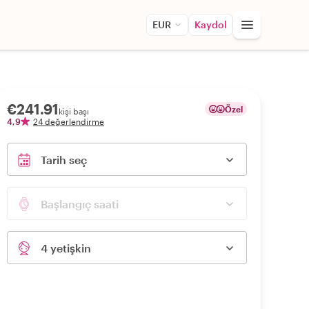
EUR
Kaydol
€241.91
Özel
kişi başı
4,9
24 değerlendirme
Tarih seç
Başlangıç saati
4 yetişkin