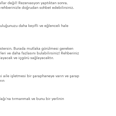
llar değil! Rezervasyon yaptıktan sonra,
 rehberinizle doğrudan sohbet edebilirsiniz.
lculuğunuzu daha keyifli ve eğlenceli hale
göstersin. Burada mutlaka görülmesi gereken
erleri ve daha fazlasını bulabilirsiniz! Rehberiniz
tlayacak ve içgörü sağlayacaktır.
ki aile işletmesi bir şaraphaneye varın ve şarap
rın
dağı'na tırmanmak ve bunu bir yerlinin