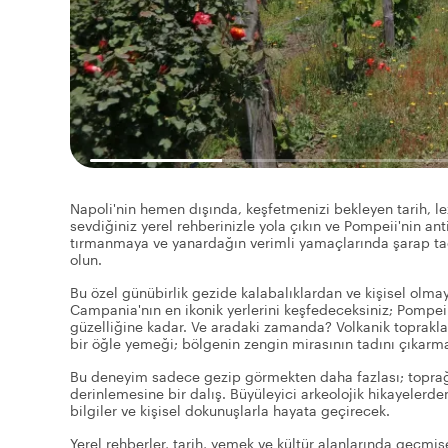
Napoli'nin hemen dışında, keşfetmenizi bekleyen tarih, lez
sevdiğiniz yerel rehberinizle yola çıkın ve Pompeii'nin an
tırmanmaya ve yanardağın verimli yamaçlarında şarap tadı
olun.
Bu özel günübirlik gezide kalabalıklardan ve kişisel olmay
Campania'nın en ikonik yerlerini keşfedeceksiniz; Pompeii
güzelliğine kadar. Ve aradaki zamanda? Volkanik topraklar
bir öğle yemeği; bölgenin zengin mirasının tadını çıkar
Bu deneyim sadece gezip görmekten daha fazlası; toprağa,
derinlemesine bir dalış. Büyüleyici arkeolojik hikayelerde
bilgiler ve kişisel dokunuşlarla hayata geçirecek.
Yerel rehberler, tarih, yemek ve kültür alanlarında geçmişe