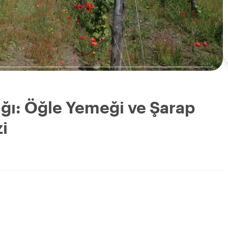
ğı: Öğle Yemeği ve Şarap
i