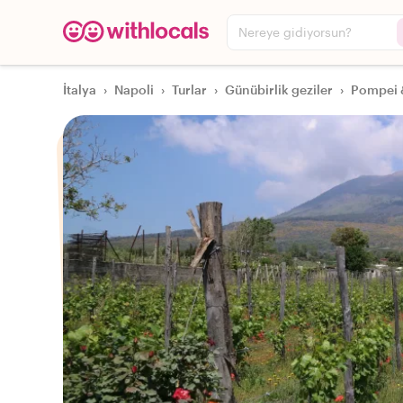
Nereye gidiyorsun?
İtalya
›
Napoli
›
Turlar
›
Günübirlik geziler
›