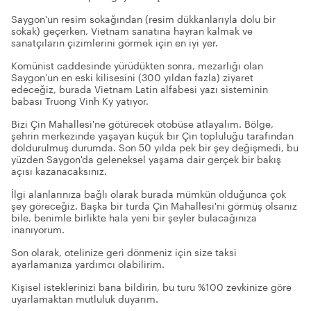
Saygon'un resim sokağından (resim dükkanlarıyla dolu bir
sokak) geçerken, Vietnam sanatına hayran kalmak ve
sanatçıların çizimlerini görmek için en iyi yer.
Komünist caddesinde yürüdükten sonra, mezarlığı olan
Saygon'un en eski kilisesini (300 yıldan fazla) ziyaret
edeceğiz, burada Vietnam Latin alfabesi yazı sisteminin
babası Truong Vinh Ky yatıyor.
Bizi Çin Mahallesi'ne götürecek otobüse atlayalım. Bölge,
şehrin merkezinde yaşayan küçük bir Çin topluluğu tarafından
doldurulmuş durumda. Son 50 yılda pek bir şey değişmedi, bu
yüzden Saygon'da geleneksel yaşama dair gerçek bir bakış
açısı kazanacaksınız.
İlgi alanlarınıza bağlı olarak burada mümkün olduğunca çok
şey göreceğiz. Başka bir turda Çin Mahallesi'ni görmüş olsanız
bile, benimle birlikte hala yeni bir şeyler bulacağınıza
inanıyorum.
Son olarak, otelinize geri dönmeniz için size taksi
ayarlamanıza yardımcı olabilirim.
Kişisel isteklerinizi bana bildirin, bu turu %100 zevkinize göre
uyarlamaktan mutluluk duyarım.