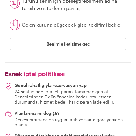
Turunu senin için özelleştirebilmem adına
tercih ve isteklerini paylaş
Gelen kutuna düşecek kişisel teklifimi bekle!
Benimle iletişime geç
Esnek
iptal politikası
Gönül rahatlığıyla rezervasyon yap
24 saat içinde iptal et, paranı tamamen geri al.
Deneyiminden 7 gün öncesine kadar iptal etmen
durumunda, hizmet bedeli hariç paran iade edilir.
Planlarınız mı değişti?
Deneyimini sana en uygun tarih ve saate göre yeniden
planla.
Dünyanın dört bir yanındaki gezginler tarafından