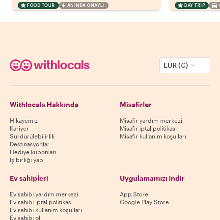
FOOD TOUR
ANINDA ONAYLI
DAY TRIP
EUR (€)
Withlocals Hakkında
Misafirler
Hikayemiz
Misafir yardım merkezi
Kariyer
Misafir iptal politikası
Sürdürülebilirlik
Misafir kullanım koşulları
Destinasyonlar
Hediye kuponları
İş birliği yap
Ev sahipleri
Uygulamamızı indir
Ev sahibi yardım merkezi
App Store
Ev sahibi iptal politikası
Google Play Store
Ev sahibi kullanım koşulları
Ev sahibi ol