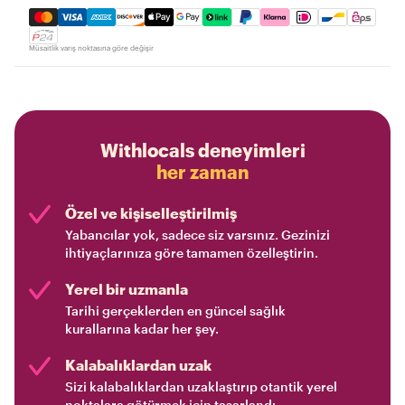
Mastercard, Visa, Amex, Discover, Apple Pay, Google Pay
Müsaitlik varış noktasına göre değişir
Withlocals deneyimleri
her zaman
Özel ve kişiselleştirilmiş
Yabancılar yok, sadece siz varsınız. Gezinizi
ihtiyaçlarınıza göre tamamen özelleştirin.
Yerel bir uzmanla
Tarihi gerçeklerden en güncel sağlık
kurallarına kadar her şey.
Kalabalıklardan uzak
Sizi kalabalıklardan uzaklaştırıp otantik yerel
noktalara götürmek için tasarlandı.