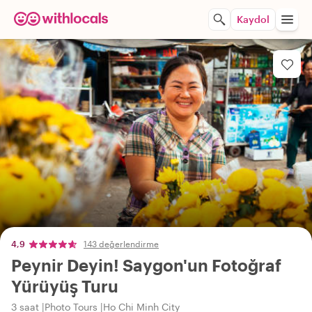
Kaydol
4,9
143 değerlendirme
Peynir Deyin! Saygon'un Fotoğraf
Yürüyüş Turu
3 saat
Photo Tours
Ho Chi Minh City