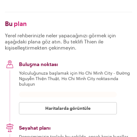
Bu
plan
Yerel rehberinizle neler yapacağınızı görmek için
aşağıdaki plana göz atın. Bu teklifi Thien ile
kişiselleştirmekten çekinmeyin.
Buluşma noktası
Yolculuğunuza başlamak için Ho Chi Minh City - Đường
Nguyễn Thiện Thuật, Ho Chi Minh City noktasında
buluşun
Haritalarda görüntüle
Seyahat planı
Deneyimimizin taslağı bu şekilde, ancak kesin kurallar