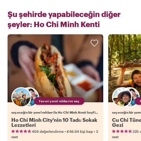
Şu şehirde yapabileceğin diğer
şeyler:
Ho Chi Minh Kenti
Favori yerel rehberini seç
seçeceğin bir yerel rehber ile Ho Chi Minh Kenti keyfini çıkar
Ho Chi Minh City'nin 10 Tadı: Sokak
Cu Chi Tünel
Lezzetleri
Gezi
•
•
406 değerlendirme
€46.94
kişi başı
3
325 
saat
saat