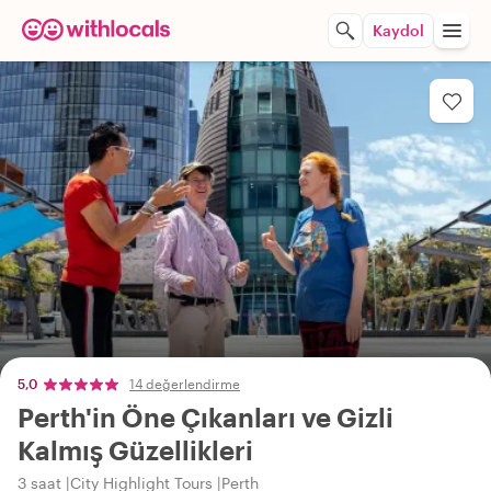
Kaydol
5,0
14 değerlendirme
Perth'in Öne Çıkanları ve Gizli
Kalmış Güzellikleri
3 saat
City Highlight Tours
Perth