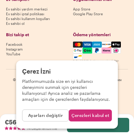
Ev sahibi yardım merkezi
App Store
Ev sahibi iptal politikası
Google Play Store
Ev sahibi kullanım koşulları
Ev sahibi ol
Bizi takip et
Ödeme yöntemleri
Mastercard, Visa, Amex, Di
Facebook
Instagram
YouTube
Kullanılabilirlik destinasyona göre değişir
Çerez İzni
©
2026
Withlocals.com
|
Gizlilik Politikası
|
Çerezler
|
Site haritası
Platformumuzda size en iyi kullanıcı
deneyimini sunmak için çerezleri
kullanıyoruz! Ayrıca analiz ve pazarlama
amaçları için de çerezlerden faydalanıyoruz.
Ayarları değiştir
Çerezleri kabul et
€56.41
kişi başı
Seç
14 değerlendirme