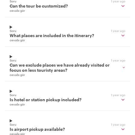
Soru
1 year ago
Can the tour be customized?
cevabı gör
Soru
1 year ago
What places are included in the itinerary?
cevabı gör
Soru
1 year ago
Can we exclude places we have already visited or
focus on less touristy areas?
cevabı gör
Soru
1 year ago
Is hotel or station pickup included?
cevabı gör
Soru
1 year ago
Is airport pickup available?
cevabı gör