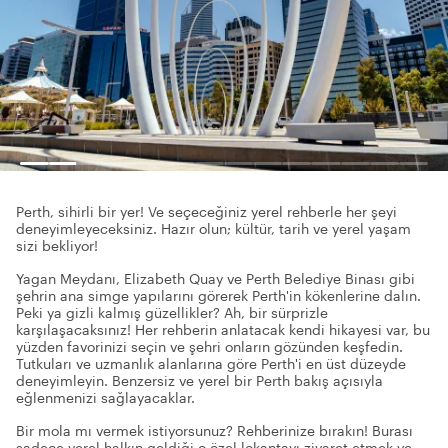
Perth, sihirli bir yer! Ve seçeceğiniz yerel rehberle her şeyi
deneyimleyeceksiniz. Hazır olun; kültür, tarih ve yerel yaşam
sizi bekliyor!
Yagan Meydanı, Elizabeth Quay ve Perth Belediye Binası gibi
şehrin ana simge yapılarını görerek Perth'in kökenlerine dalın.
Peki ya gizli kalmış güzellikler? Ah, bir sürprizle
karşılaşacaksınız! Her rehberin anlatacak kendi hikayesi var, bu
yüzden favorinizi seçin ve şehri onların gözünden keşfedin.
Tutkuları ve uzmanlık alanlarına göre Perth'i en üst düzeyde
deneyimleyin. Benzersiz ve yerel bir Perth bakış açısıyla
eğlenmenizi sağlayacaklar.
Bir mola mı vermek istiyorsunuz? Rehberinize bırakın! Burası
sadece yerel halkın geldiği o özel lokantayı ziyaret etmek ve