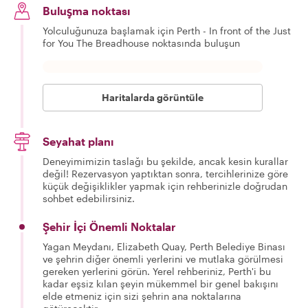
Buluşma noktası
Yolculuğunuza başlamak için Perth - In front of the Just
for You The Breadhouse noktasında buluşun
Haritalarda görüntüle
Seyahat planı
Deneyimimizin taslağı bu şekilde, ancak kesin kurallar
değil! Rezervasyon yaptıktan sonra, tercihlerinize göre
küçük değişiklikler yapmak için rehberinizle doğrudan
sohbet edebilirsiniz.
Şehir İçi Önemli Noktalar
Yagan Meydanı, Elizabeth Quay, Perth Belediye Binası
ve şehrin diğer önemli yerlerini ve mutlaka görülmesi
gereken yerlerini görün. Yerel rehberiniz, Perth'i bu
kadar eşsiz kılan şeyin mükemmel bir genel bakışını
elde etmeniz için sizi şehrin ana noktalarına