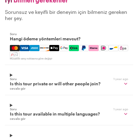
İyi
bilmen gerekenler
Sorunsuz ve keyifli bir deneyim için bilmeniz gereken
her şey.
Soru
Hangi ödeme yöntemleri mevcut?
Mastercard, Visa, Amex, Discover, Apple Pay, Google Pay
Müsaitlik varış noktasına göre değişir
Soru
1 year ago
Is this tour private or will other people join?
cevabı gör
Soru
1 year ago
Is this tour available in multiple languages?
cevabı gör