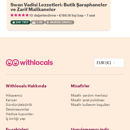
Swan Vadisi Lezzetleri: Butik Şaraphaneler
ve Zarif Malikaneler
•
•
10 değerlendirme
€166.18
kişi başı
7 saat
DAY TRIP
CAR
ANINDA ONAYLI
EUR (€)
Withlocals Hakkında
Misafirler
Hikayemiz
Misafir yardım merkezi
Kariyer
Misafir iptal politikası
Sürdürülebilirlik
Misafir kullanım koşulları
Destinasyonlar
Hediye kuponları
İş birliği yap
Ev sahipleri
Uygulamamızı indir