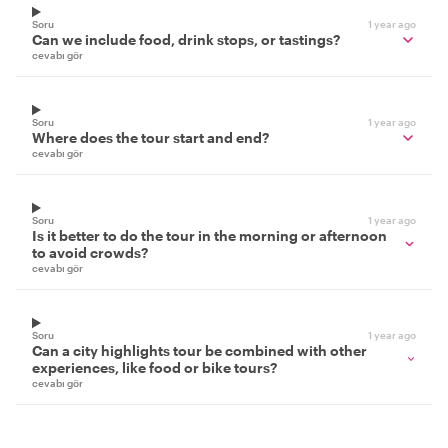
Soru
1 year ago
Can we include food, drink stops, or tastings?
cevabı gör
Soru
1 year ago
Where does the tour start and end?
cevabı gör
Soru
1 year ago
Is it better to do the tour in the morning or afternoon
to avoid crowds?
cevabı gör
Soru
1 year ago
Can a city highlights tour be combined with other
experiences, like food or bike tours?
cevabı gör