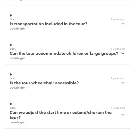
Soru
1 year ago
Is transportation included in the tour?
cevabı gör
Soru
1 year ago
Can the tour accommodate children or large groups?
cevabı gör
Soru
1 year ago
Is the tour wheelchair accessible?
cevabı gör
Soru
1 year ago
Can we adjust the start time or extend/shorten the
tour?
cevabı gör