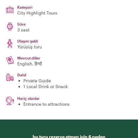
Kategori
City Highlight Tours
Süre
3 saat
Ulaşım şekli
Yürüyüş turu
Mevcut diller
English, हिन्दी
Dahil
Private Guide
1 Local Drink or Snack
Hariç olanlar
Entrance to attractions
bu turu rezerve etmen için 6 neden