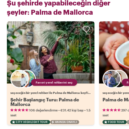
Şu şehirde yapabileceğin diğer
şeyler:
Palma de Mallorca
Favori yerel rehberini seç
seçeceğin bir yerel rehber ile Palma de Mallorca keyfini çıkar
Şehir Başlangıç Turu: Palma de
Palma de Ma
Mallorca
•
•
106 değerlendirme
€31.42
kişi başı
1.5
297 
saat
saat
CITY HIGHLIGHT TOUR
ANINDA ONAYLI
FOOD TOUR