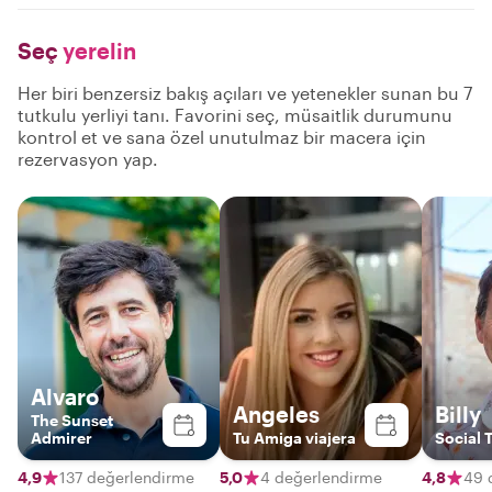
Seç
yerelin
Her biri benzersiz bakış açıları ve yetenekler sunan bu 7
tutkulu yerliyi tanı. Favorini seç, müsaitlik durumunu
kontrol et ve sana özel unutulmaz bir macera için
rezervasyon yap.
Alvaro
Angeles
Billy
The Sunset
Admirer
Tu Amiga viajera
Social 
4,9
137 değerlendirme
5,0
4 değerlendirme
4,8
49 