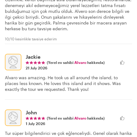
denemeyi akıl edemeyeceğimiz yerel lezzetleri tatma fırsatı
bulduğumuz için çok mutlu olduk. Alvero son derece bilgili ve
ilgi çekici biriydi. Onun şakalarını ve hikayelerini dinleyerek
harika bir gün geçirdik. Palma çevresinde bir macera arayan
herkese bu turu tavsiye ederim.
10/10 kesinlikle tavsiye ederim
Jackie
(Yerel ev sahibi
Alvaro
hakkında)
21 July 2026
Alvaro was amazing. He took us all around the island, to
places less known. He loves this island and it shows. Was
exactly the tour we requested. Thank you!
John
(Yerel ev sahibi
Alvaro
hakkında)
1 July 2026
Tur süper bilgilendirici ve çok eğlenceliydi. Genel olarak harika