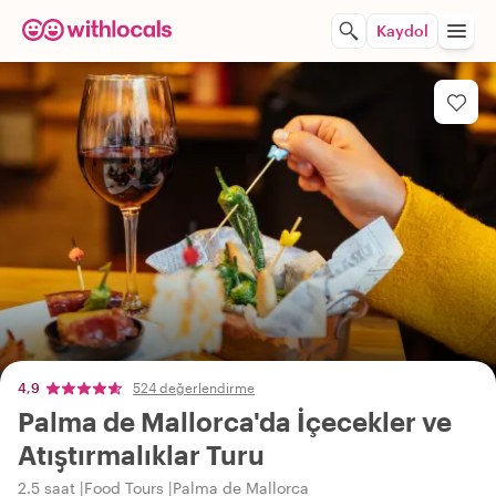
Kaydol
4,9
524 değerlendirme
Palma de Mallorca'da İçecekler ve
Atıştırmalıklar Turu
2.5 saat
Food Tours
Palma de Mallorca