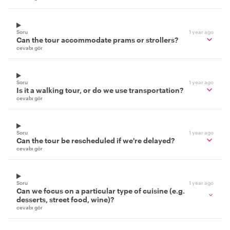
Soru
1 year ago
Can the tour accommodate prams or strollers?
cevabı gör
Soru
1 year ago
Is it a walking tour, or do we use transportation?
cevabı gör
Soru
1 year ago
Can the tour be rescheduled if we're delayed?
cevabı gör
Soru
1 year ago
Can we focus on a particular type of cuisine (e.g.
desserts, street food, wine)?
cevabı gör