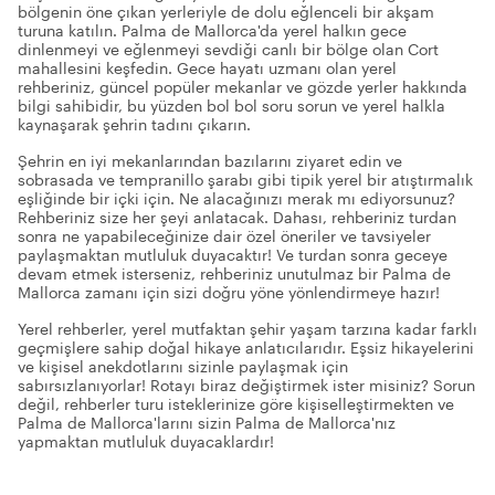
bölgenin öne çıkan yerleriyle de dolu eğlenceli bir akşam
turuna katılın. Palma de Mallorca'da yerel halkın gece
dinlenmeyi ve eğlenmeyi sevdiği canlı bir bölge olan Cort
mahallesini keşfedin. Gece hayatı uzmanı olan yerel
rehberiniz, güncel popüler mekanlar ve gözde yerler hakkında
bilgi sahibidir, bu yüzden bol bol soru sorun ve yerel halkla
kaynaşarak şehrin tadını çıkarın.
Şehrin en iyi mekanlarından bazılarını ziyaret edin ve
sobrasada ve tempranillo şarabı gibi tipik yerel bir atıştırmalık
eşliğinde bir içki için. Ne alacağınızı merak mı ediyorsunuz?
Rehberiniz size her şeyi anlatacak. Dahası, rehberiniz turdan
sonra ne yapabileceğinize dair özel öneriler ve tavsiyeler
paylaşmaktan mutluluk duyacaktır! Ve turdan sonra geceye
devam etmek isterseniz, rehberiniz unutulmaz bir Palma de
Mallorca zamanı için sizi doğru yöne yönlendirmeye hazır!
Yerel rehberler, yerel mutfaktan şehir yaşam tarzına kadar farklı
geçmişlere sahip doğal hikaye anlatıcılarıdır. Eşsiz hikayelerini
ve kişisel anekdotlarını sizinle paylaşmak için
sabırsızlanıyorlar! Rotayı biraz değiştirmek ister misiniz? Sorun
değil, rehberler turu isteklerinize göre kişiselleştirmekten ve
Palma de Mallorca'larını sizin Palma de Mallorca'nız
yapmaktan mutluluk duyacaklardır!