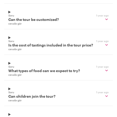
Soru
1 year ago
Can the tour be customized?
cevabı gör
Soru
1 year ago
Is the cost of tastings included in the tour price?
cevabı gör
Soru
1 year ago
What types of food can we expect to try?
cevabı gör
Soru
1 year ago
Can children join the tour?
cevabı gör