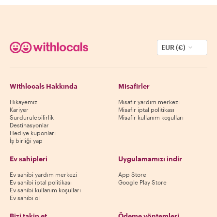
EUR (€)
Withlocals Hakkında
Misafirler
Hikayemiz
Misafir yardım merkezi
Kariyer
Misafir iptal politikası
Sürdürülebilirlik
Misafir kullanım koşulları
Destinasyonlar
Hediye kuponları
İş birliği yap
Ev sahipleri
Uygulamamızı indir
Ev sahibi yardım merkezi
App Store
Ev sahibi iptal politikası
Google Play Store
Ev sahibi kullanım koşulları
Ev sahibi ol
Bizi takip et
Ödeme yöntemleri