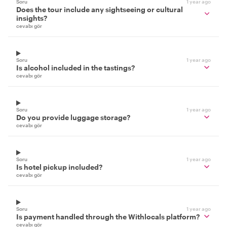
Soru
1 year ago
Does the tour include any sightseeing or cultural
insights?
cevabı gör
Soru
1 year ago
Is alcohol included in the tastings?
cevabı gör
Soru
1 year ago
Do you provide luggage storage?
cevabı gör
Soru
1 year ago
Is hotel pickup included?
cevabı gör
Soru
1 year ago
Is payment handled through the Withlocals platform?
cevabı gör