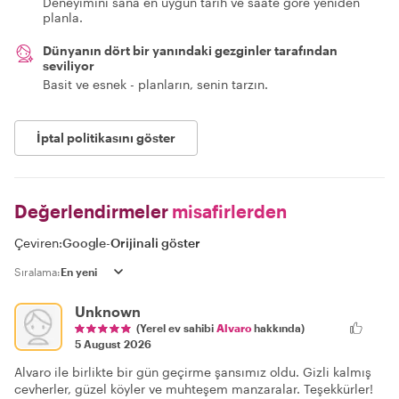
Deneyimini sana en uygun tarih ve saate göre yeniden
planla.
Dünyanın dört bir yanındaki gezginler tarafından
seviliyor
Basit ve esnek - planların, senin tarzın.
İptal politikasını göster
Değerlendirmeler
misafirlerden
Çeviren:
Google
-
Orijinali göster
Sıralama:
Unknown
(Yerel ev sahibi
Alvaro
hakkında)
5 August 2026
Alvaro ile birlikte bir gün geçirme şansımız oldu. Gizli kalmış
cevherler, güzel köyler ve muhteşem manzaralar. Teşekkürler!