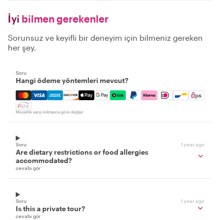
İyi
bilmen gerekenler
Sorunsuz ve keyifli bir deneyim için bilmeniz gereken
her şey.
Soru
Hangi ödeme yöntemleri mevcut?
Mastercard, Visa, Amex, Discover, Apple Pay, Google Pay
Müsaitlik varış noktasına göre değişir
Soru
1 year ago
Are dietary restrictions or food allergies
accommodated?
cevabı gör
Soru
1 year ago
Is this a private tour?
cevabı gör