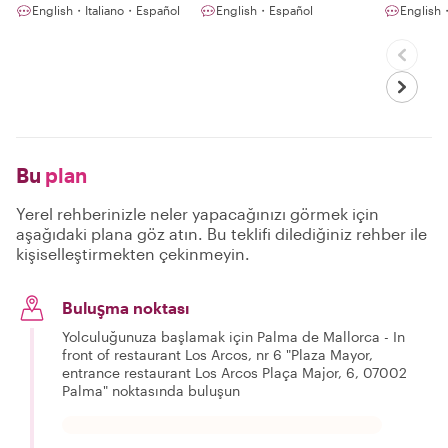
English・Italiano・Español
English・Español
English
Bu
plan
Yerel rehberinizle neler yapacağınızı görmek için
aşağıdaki plana göz atın. Bu teklifi dilediğiniz rehber ile
kişiselleştirmekten çekinmeyin.
Buluşma noktası
Yolculuğunuza başlamak için Palma de Mallorca - In
front of restaurant Los Arcos, nr 6 "Plaza Mayor,
entrance restaurant Los Arcos Plaça Major, 6, 07002
Palma" noktasında buluşun