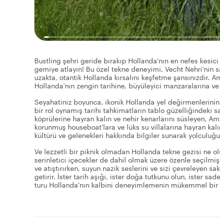
Bustling şehri geride bırakıp Hollanda'nın en nefes kesici
gemiye atlayın! Bu özel tekne deneyimi, Vecht Nehri'nin sa
uzakta, otantik Hollanda kırsalını keşfetme şansınızdır. 
Hollanda'nın zengin tarihine, büyüleyici manzaralarına ve
Seyahatiniz boyunca, ikonik Hollanda yel değirmenlerinin
bir rol oynamış tarihi tahkimatların tablo güzelliğindek
köprülerine hayran kalın ve nehir kenarlarını süsleyen, Am
korunmuş houseboat'lara ve lüks su villalarına hayran kalın
kültürü ve gelenekleri hakkında bilgiler sunarak yolculuğu
Ve lezzetli bir piknik olmadan Hollanda tekne gezisi ne olu
serinletici içecekler de dahil olmak üzere özenle seçilmiş
ve atıştırırken, suyun nazik seslerini ve sizi çevreleyen s
getirir. İster tarih aşığı, ister doğa tutkunu olun, ister 
turu Hollanda'nın kalbini deneyimlemenin mükemmel bir 