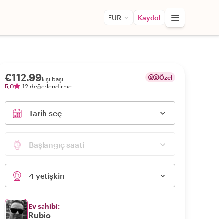
EUR
Kaydol
€112.99
Özel
kişi başı
5,0
12 değerlendirme
Tarih seç
Başlangıç saati
4 yetişkin
Ev sahibi:
Rubio