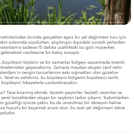
 nehirlerinden birinde gerçekten eşsiz bir yel değirmeni turu için
kin sularında süzülürken, alışılmışın dışındaki turistik yerlerden
Amsterdam'a sadece 15 dakika uzaklıktaki bu gizli mücevher,
 geleneksel cazibesine bir bakış sunuyor.
, büyüleyici köylerin ve bir zamanlar bölgeyi savunmada önemli
i sahnelerinden geçeceksiniz. Zamana meydan okuyan zarif nehir
sterdam'ın zengin tüccarlarının eski sığınakları olan güzelce
. Yerel ev sahibiniz, bu büyüleyici bölgenin büyüleyici tarihi,
 büyüleyici hikayelerle canlandıracaktır.
r? Taze kızarmış ekmek, lezzetli peynirler, lezzetli zeytinler ve
 yerel lezzetlerden oluşan bir seçkinin tadını çıkarın. Yudumlarken
akin güzelliği içinize çekin, bu da unutulmaz bir deneyim haline
sadece huzurlu bir kaçamak arıyor olun, bu özel yel değirmeni tekne
yoludur.