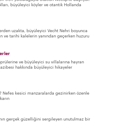
lları, büyüleyici köyler ve otantik Hollanda
rlerden uzakta, büyüleyici Vecht Nehri boyunca
in ve tarihi kalelerin yanından geçerken huzuru
erler
prülerine ve büyüleyici su villalarına hayran
 cazibesi hakkında büyüleyici hikayeler
r? Nefes kesici manzaralarda gezinirken özenle
ıkarın
nın gerçek güzelliğini sergileyen unutulmaz bir