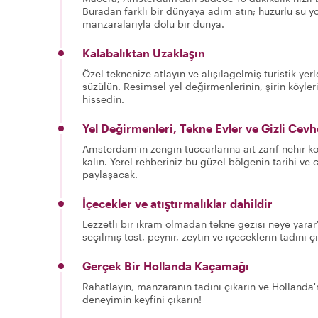
Buradan farklı bir dünyaya adım atın; huzurlu su yo
manzaralarıyla dolu bir dünya.
Kalabalıktan Uzaklaşın
Özel teknenize atlayın ve alışılagelmiş turistik ye
süzülün. Resimsel yel değirmenlerinin, şirin köyler
hissedin.
Yel Değirmenleri, Tekne Evler ve Gizli Cevh
Amsterdam'ın zengin tüccarlarına ait zarif nehir kö
kalın. Yerel rehberiniz bu güzel bölgenin tarihi ve
paylaşacak.
İçecekler ve atıştırmalıklar dahildir
Lezzetli bir ikram olmadan tekne gezisi neye yara
seçilmiş tost, peynir, zeytin ve içeceklerin tadını ç
Gerçek Bir Hollanda Kaçamağı
Rahatlayın, manzaranın tadını çıkarın ve Hollanda'
deneyimin keyfini çıkarın!