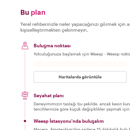
Bu
plan
Yerel rehberinizle neler yapacağınızı görmek için aş
kişiselleştirmekten çekinmeyin.
Buluşma noktası
Yolculuğunuza başlamak için Weesp - Weesp nokt
Haritalarda görüntüle
Seyahat planı
Deneyimimizin taslağı bu şekilde, ancak kesin kura
tercihlerinize göre küçük değişiklikler yapmak için
Weesp İstasyonu'nda buluşalım
Macera, Amsterdam'dan sadece 15 dakikalık hızlı bi