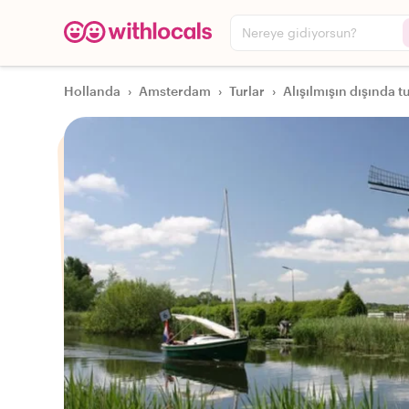
Nereye gidiyorsun?
Hollanda
›
Amsterdam
›
Turlar
›
Alışılmışın dışında tu