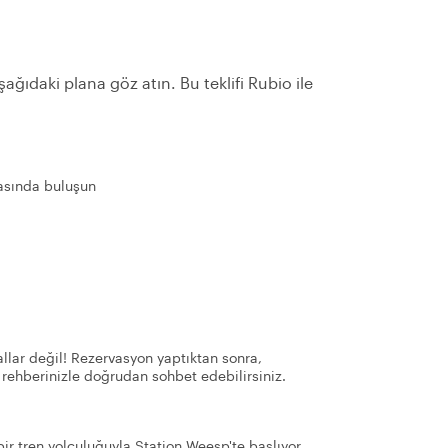
ağıdaki plana göz atın. Bu teklifi Rubio ile
asında buluşun
llar değil! Rezervasyon yaptıktan sonra,
 rehberinizle doğrudan sohbet edebilirsiniz.
r tren yolculuğuyla Station Weesp'te başlıyor.