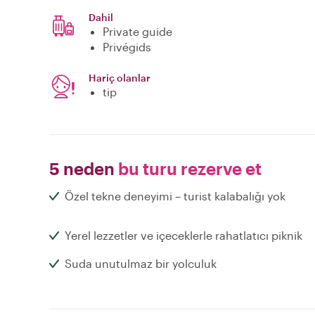
Dahil
Private guide
Privégids
Hariç olanlar
tip
5 neden
bu turu rezerve et
Özel tekne deneyimi – turist kalabalığı yok
Yerel lezzetler ve içeceklerle rahatlatıcı piknik
Suda unutulmaz bir yolculuk