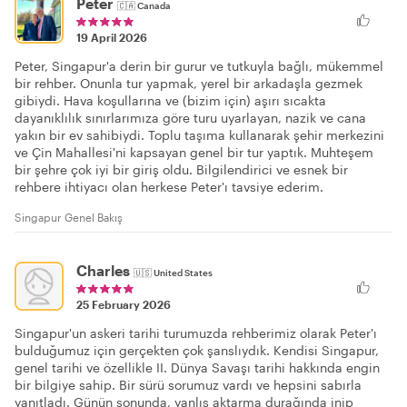
Peter
🇨🇦
Canada
19 April 2026
Peter, Singapur'a derin bir gurur ve tutkuyla bağlı, mükemmel
bir rehber. Onunla tur yapmak, yerel bir arkadaşla gezmek
gibiydi. Hava koşullarına ve (bizim için) aşırı sıcakta
dayanıklılık sınırlarımıza göre turu uyarlayan, nazik ve cana
yakın bir ev sahibiydi. Toplu taşıma kullanarak şehir merkezini
ve Çin Mahallesi'ni kapsayan genel bir tur yaptık. Muhteşem
bir şehre çok iyi bir giriş oldu. Bilgilendirici ve esnek bir
rehbere ihtiyacı olan herkese Peter'ı tavsiye ederim.
Singapur Genel Bakış
Charles
🇺🇸
United States
25 February 2026
Singapur'un askeri tarihi turumuzda rehberimiz olarak Peter'ı
bulduğumuz için gerçekten çok şanslıydık. Kendisi Singapur,
genel tarihi ve özellikle II. Dünya Savaşı tarihi hakkında engin
bir bilgiye sahip. Bir sürü sorumuz vardı ve hepsini sabırla
yanıtladı. Günün sonunda, yanlış aktarma durağında inip