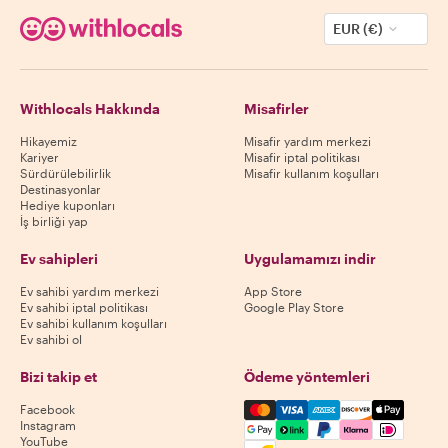
EUR (€)
Withlocals Hakkında
Misafirler
Hikayemiz
Misafir yardım merkezi
Kariyer
Misafir iptal politikası
Sürdürülebilirlik
Misafir kullanım koşulları
Destinasyonlar
Hediye kuponları
İş birliği yap
Ev sahipleri
Uygulamamızı indir
Ev sahibi yardım merkezi
App Store
Ev sahibi iptal politikası
Google Play Store
Ev sahibi kullanım koşulları
Ev sahibi ol
Bizi takip et
Ödeme yöntemleri
Mastercard, Visa, Amex, Di
Facebook
Instagram
YouTube