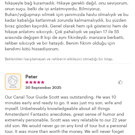
hikayeyle bağ kuramadık. Hikaye gerekli değil, onu seviyorum,
onun suçu, belki de iyi anlatmıyordu. Bilmiyoruz.
Buharı/yoğuşmayı silmek için yanımızda havlu olmalıydı ve bu
kadar kabalığa katlanmak zorunda kalmamalıydık, bu yüzden
biraz gözden kaçırdık. Genel olarak hem ışık gösterisi hem de
hikaye anlatımı sıkıcıydı. Çok pahalıydı ve yaşları 17 ile 55
arasında değişen 8 kişi de aynı fikirdeydi; manzara berbattı,
rehber sıkıcıydı ve bir hataydı. Benim fikrim olduğu için
kendimi kötü hissediyorum.
Beklentileri karşılamayan ve rehberin etkileyici olmadığı bir kitap.
Peter
30 September 2025
Our Canal Tour Guide Scott was outstanding. He was 10
minutes early and ready to go. It was just my son, wife and
myself. Unbelievably knowledgeable about all things
Amsterdam! Fantastic anecdotes, great sense of humor and
extremely personable. Scott was very relatable to our 22 year
old son. We would never go on any kind of tour but a personal
tour. It was more than worth the money. We will never forget