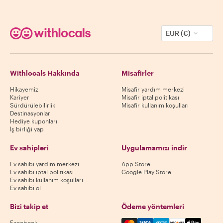
EUR (€)
Withlocals Hakkında
Misafirler
Hikayemiz
Misafir yardım merkezi
Kariyer
Misafir iptal politikası
Sürdürülebilirlik
Misafir kullanım koşulları
Destinasyonlar
Hediye kuponları
İş birliği yap
Ev sahipleri
Uygulamamızı indir
Ev sahibi yardım merkezi
App Store
Ev sahibi iptal politikası
Google Play Store
Ev sahibi kullanım koşulları
Ev sahibi ol
Bizi takip et
Ödeme yöntemleri
Mastercard, Visa, Amex, Di
Facebook