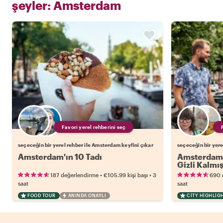
şeyler:
Amsterdam
Favori yerel rehberini seç
seçeceğin bir yerel rehber ile Amsterdam keyfini çıkar
seçeceğin bir yere
Amsterdam'ın 10 Tadı
Amsterdam'
Gizli Kalmış
•
•
187 değerlendirme
€105.99
kişi başı
3
690 
saat
saat
FOOD TOUR
ANINDA ONAYLI
CITY HIGHLIG