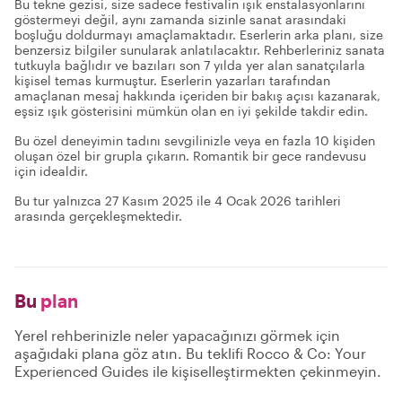
Bu tekne gezisi, size sadece festivalin ışık enstalasyonlarını
göstermeyi değil, aynı zamanda sizinle sanat arasındaki
boşluğu doldurmayı amaçlamaktadır. Eserlerin arka planı, size
benzersiz bilgiler sunularak anlatılacaktır. Rehberleriniz sanata
tutkuyla bağlıdır ve bazıları son 7 yılda yer alan sanatçılarla
kişisel temas kurmuştur. Eserlerin yazarları tarafından
amaçlanan mesaj hakkında içeriden bir bakış açısı kazanarak,
eşsiz ışık gösterisini mümkün olan en iyi şekilde takdir edin.
Bu özel deneyimin tadını sevgilinizle veya en fazla 10 kişiden
oluşan özel bir grupla çıkarın. Romantik bir gece randevusu
için idealdir.
Bu tur yalnızca 27 Kasım 2025 ile 4 Ocak 2026 tarihleri
arasında gerçekleşmektedir.
Bu
plan
Yerel rehberinizle neler yapacağınızı görmek için
aşağıdaki plana göz atın. Bu teklifi Rocco & Co: Your
Experienced Guides ile kişiselleştirmekten çekinmeyin.