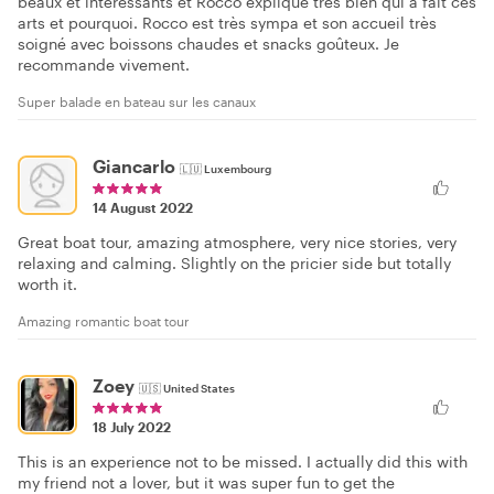
beaux et intéressants et Rocco explique très bien qui a fait ces
arts et pourquoi. Rocco est très sympa et son accueil très
soigné avec boissons chaudes et snacks goûteux. Je
recommande vivement.
Super balade en bateau sur les canaux
Giancarlo
🇱🇺
Luxembourg
14 August 2022
Great boat tour, amazing atmosphere, very nice stories, very
relaxing and calming. Slightly on the pricier side but totally
worth it.
Amazing romantic boat tour
Zoey
🇺🇸
United States
18 July 2022
This is an experience not to be missed. I actually did this with
my friend not a lover, but it was super fun to get the