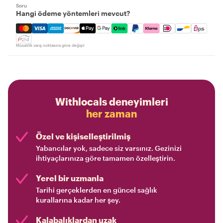
Soru
Hangi ödeme yöntemleri mevcut?
Mastercard, Visa, Amex, Discover, Apple Pay, Google Pay
Müsaitlik varış noktasına göre değişir
Withlocals deneyimleri
her zaman
Özel ve kişiselleştirilmiş
Yabancılar yok, sadece siz varsınız. Gezinizi
ihtiyaçlarınıza göre tamamen özelleştirin.
Yerel bir uzmanla
Tarihi gerçeklerden en güncel sağlık
kurallarına kadar her şey.
Kalabalıklardan uzak