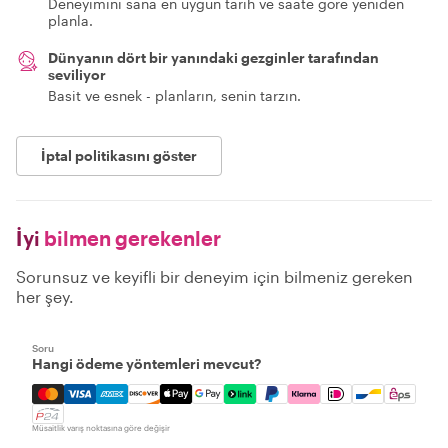
Deneyimini sana en uygun tarih ve saate göre yeniden
planla.
Dünyanın dört bir yanındaki gezginler tarafından
seviliyor
Basit ve esnek - planların, senin tarzın.
İptal politikasını göster
İyi
bilmen gerekenler
Sorunsuz ve keyifli bir deneyim için bilmeniz gereken
her şey.
Soru
Hangi ödeme yöntemleri mevcut?
Mastercard, Visa, Amex, Discover, Apple Pay, Google Pay
Müsaitlik varış noktasına göre değişir