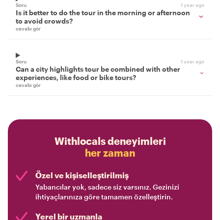
Soru
1 year ago
Is it better to do the tour in the morning or afternoon
to avoid crowds?
cevabı gör
Soru
1 year ago
Can a city highlights tour be combined with other
experiences, like food or bike tours?
cevabı gör
Withlocals deneyimleri
her zaman
Özel ve kişiselleştirilmiş
Yabancılar yok, sadece siz varsınız. Gezinizi
ihtiyaçlarınıza göre tamamen özelleştirin.
Yerel bir uzmanla