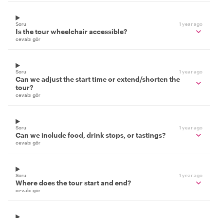
Soru
1 year ago
Is the tour wheelchair accessible?
cevabı gör
Soru
1 year ago
Can we adjust the start time or extend/shorten the
tour?
cevabı gör
Soru
1 year ago
Can we include food, drink stops, or tastings?
cevabı gör
Soru
1 year ago
Where does the tour start and end?
cevabı gör