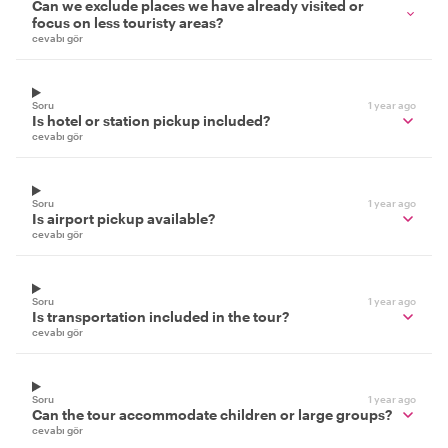
Can we exclude places we have already visited or
focus on less touristy areas?
cevabı gör
Soru
1 year ago
Is hotel or station pickup included?
cevabı gör
Soru
1 year ago
Is airport pickup available?
cevabı gör
Soru
1 year ago
Is transportation included in the tour?
cevabı gör
Soru
1 year ago
Can the tour accommodate children or large groups?
cevabı gör