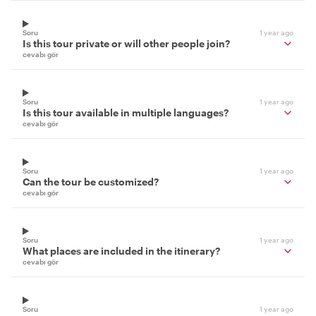
Soru
1 year ago
Is this tour private or will other people join?
cevabı gör
Soru
1 year ago
Is this tour available in multiple languages?
cevabı gör
Soru
1 year ago
Can the tour be customized?
cevabı gör
Soru
1 year ago
What places are included in the itinerary?
cevabı gör
Soru
1 year ago