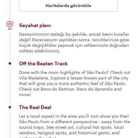
Haritalarda görüntüle
Seyahat planı
Deneyimimizin taslağı bu şekilde, ancak kesin kurallar
değil! Rezervasyon yaptıktan sonra, tercihlerinize göre
küçük değişiklikler yapmak için rehberinizle doğrudan
sohbet edebilirsiniz.
Off the Beaten Track
Done with the main highlights of São Paulo? Check out
Vila Madalena. Explore a lesser-known part of the city
that will give you a more authentic feel of São Paulo.
Check out Beco do Batman, Beco do Aprendiz and
more!
The Real Deal
Let a local expert in the area you’ll visit show you their
São Paulo from a different perspective - away from the
tourist traps. See street art, cultural hot spots, local
vendors, hangout spots, and historical gems, and