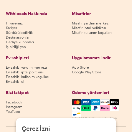
Withlocals Hakkında
Misafirler
Hikayemiz
Misafir yardım merkezi
Kariyer
Misafir iptal politikası
Sürdürülebilirlik
Misafir kullanım koşulları
Destinasyonlar
Hediye kuponları
İş birliği yap
Ev sahipleri
Uygulamamızı indir
Ev sahibi yardım merkezi
App Store
Ev sahibi iptal politikası
Google Play Store
Ev sahibi kullanım koşulları
Ev sahibi ol
Bizi takip et
Ödeme yöntemleri
Mastercard, Visa, Amex, Di
Facebook
Instagram
YouTube
Kullanılabilirlik destinasyona göre değişir
Çerez İzni