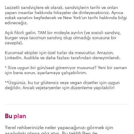
Lezzetli sandviçlere ek olarak, sandviçlerin tarihi ve onları
yapan insanlar hakkında hikayeler de dinleyeceksiniz. Ayrıca
sokak sanatını keşfedecek ve New York'un tarihi hakkında bilgi
edineceğiz.
Açık fikirli gelin, TAM bir mideyle ayrılın (ve sosisli sandviç,
burger veya taco'nun sandviç olup olmadığı sorusuna bir
cevapla).
Kurumsal ekipler için özel turlar da mevcuttur. Amazon,
LinkedIn, Audible ve daha fazlası tarafından deneyimlendi.
* Size uygun bir gün/saat göremiyor musunuz? Yeni bir zaman
için bana sorun, ayarlamaya çalışabilirim.
**Üzgünüz, bu tur glütensiz veya vegan diyetler için uygun
değildir. Ancak vejetaryenler için düzenleme yapılabilir!
Bu
plan
Yerel rehberinizle neler yapacağınızı görmek için
aşağıdaki plana göz atın. Bu teklifi Ben ile