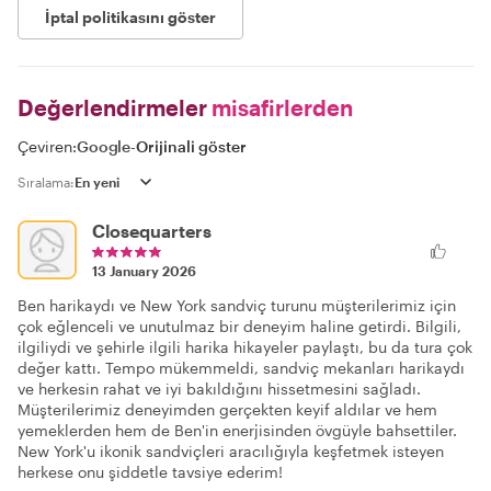
İptal politikasını göster
Değerlendirmeler
misafirlerden
Çeviren:
Google
-
Orijinali göster
Sıralama:
Closequarters
13 January 2026
Ben harikaydı ve New York sandviç turunu müşterilerimiz için
çok eğlenceli ve unutulmaz bir deneyim haline getirdi. Bilgili,
ilgiliydi ve şehirle ilgili harika hikayeler paylaştı, bu da tura çok
değer kattı. Tempo mükemmeldi, sandviç mekanları harikaydı
ve herkesin rahat ve iyi bakıldığını hissetmesini sağladı.
Müşterilerimiz deneyimden gerçekten keyif aldılar ve hem
yemeklerden hem de Ben'in enerjisinden övgüyle bahsettiler.
New York'u ikonik sandviçleri aracılığıyla keşfetmek isteyen
herkese onu şiddetle tavsiye ederim!