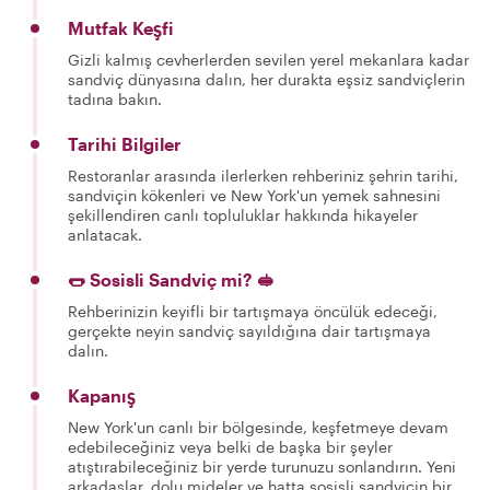
Mutfak Keşfi
Gizli kalmış cevherlerden sevilen yerel mekanlara kadar
sandviç dünyasına dalın, her durakta eşsiz sandviçlerin
tadına bakın.
Tarihi Bilgiler
Restoranlar arasında ilerlerken rehberiniz şehrin tarihi,
sandviçin kökenleri ve New York'un yemek sahnesini
şekillendiren canlı topluluklar hakkında hikayeler
anlatacak.
🌭 Sosisli Sandviç mi? 🥪
Rehberinizin keyifli bir tartışmaya öncülük edeceği,
gerçekte neyin sandviç sayıldığına dair tartışmaya
dalın.
Kapanış
New York'un canlı bir bölgesinde, keşfetmeye devam
edebileceğiniz veya belki de başka bir şeyler
atıştırabileceğiniz bir yerde turunuzu sonlandırın. Yeni
arkadaşlar, dolu mideler ve hatta sosisli sandviçin bir