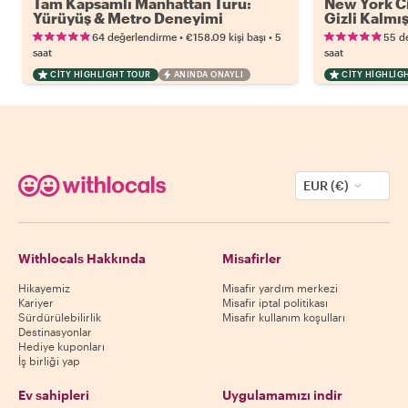
Tam Kapsamlı Manhattan Turu:
New York Ci
Yürüyüş & Metro Deneyimi
Gizli Kalmı
Manhattan
•
•
64 değerlendirme
€158.09
kişi başı
5
55 d
saat
saat
CITY HIGHLIGHT TOUR
ANINDA ONAYLI
CITY HIGHLIG
EUR (€)
Withlocals Hakkında
Misafirler
Hikayemiz
Misafir yardım merkezi
Kariyer
Misafir iptal politikası
Sürdürülebilirlik
Misafir kullanım koşulları
Destinasyonlar
Hediye kuponları
İş birliği yap
Ev sahipleri
Uygulamamızı indir