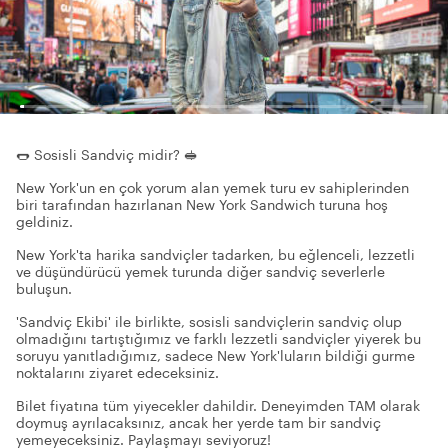
🌭 Sosisli Sandviç midir? 🥪
New York'un en çok yorum alan yemek turu ev sahiplerinden
biri tarafından hazırlanan New York Sandwich turuna hoş
geldiniz.
New York'ta harika sandviçler tadarken, bu eğlenceli, lezzetli
ve düşündürücü yemek turunda diğer sandviç severlerle
buluşun.
'Sandviç Ekibi' ile birlikte, sosisli sandviçlerin sandviç olup
olmadığını tartıştığımız ve farklı lezzetli sandviçler yiyerek bu
soruyu yanıtladığımız, sadece New York'luların bildiği gurme
noktalarını ziyaret edeceksiniz.
Bilet fiyatına tüm yiyecekler dahildir. Deneyimden TAM olarak
doymuş ayrılacaksınız, ancak her yerde tam bir sandviç
yemeyeceksiniz. Paylaşmayı seviyoruz!