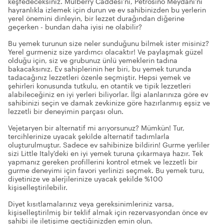
keşfedeceksiniz. Mulberry Caddesi'ni, Petrosino Meydanı'nı
hayranlıkla izlemek için durun ve ev sahibinizden bu yerlerin
yerel önemini dinleyin, bir lezzet durağından diğerine
geçerken - bundan daha iyisi ne olabilir?
Bu yemek turunun size neler sunduğunu bilmek ister misiniz?
Yerel gurmeniz size yardımcı olacaktır! Ve paylaşmak güzel
olduğu için, siz ve grubunuz ünlü yemeklerin tadına
bakacaksınız. Ev sahiplerinin her biri, bu yemek turunda
tadacağınız lezzetleri özenle seçmiştir. Hepsi yemek ve
şehirleri konusunda tutkulu, en otantik ve tipik lezzetleri
alabileceğiniz en iyi yerleri biliyorlar. İlgi alanlarınıza göre ev
sahibinizi seçin ve damak zevkinize göre hazırlanmış eşsiz ve
lezzetli bir deneyimin parçası olun.
Vejetaryen bir alternatif mi arıyorsunuz? Mümkün! Tur,
tercihlerinize uyacak şekilde alternatif tadımlarla
oluşturulmuştur. Sadece ev sahibinize bildirin! Gurme yerliler
sizi Little Italy'deki en iyi yemek turuna çıkarmaya hazır. Tek
yapmanız gereken profillerini kontrol etmek ve lezzetli bir
gurme deneyimi için favori yerlinizi seçmek. Bu yemek turu,
diyetinize ve alerjilerinize uyacak şekilde %100
kişiselleştirilebilir.
Diyet kısıtlamalarınız veya gereksinimleriniz varsa,
kişiselleştirilmiş bir teklif almak için rezervasyondan önce ev
sahibi ile iletişime geçtiğinizden emin olun.