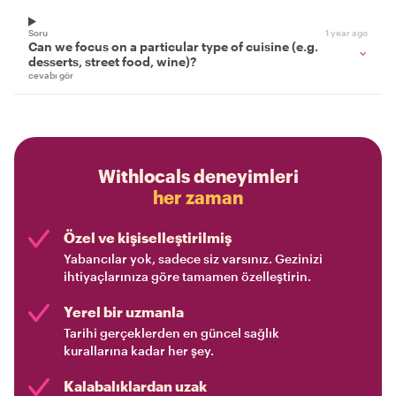
Soru
1 year ago
Can we focus on a particular type of cuisine (e.g.
desserts, street food, wine)?
cevabı gör
Withlocals deneyimleri
her zaman
Özel ve kişiselleştirilmiş
Yabancılar yok, sadece siz varsınız. Gezinizi
ihtiyaçlarınıza göre tamamen özelleştirin.
Yerel bir uzmanla
Tarihi gerçeklerden en güncel sağlık
kurallarına kadar her şey.
Kalabalıklardan uzak