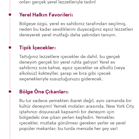
onları gerçek yerel lezzetleriyle tadın!
Yerel Halkın Favorileri:
Bölgeye özgü, yerel ev sahibiniz tarafından seçilmiş,
neden bu kadar sevdiklerini duyacağınız eşsiz lezzetleri
deneyerek yerel mutfağı daha yakından tanıyın.
Tipik İçecekler:
Tattığınız lezzetlere içecekler de dahil, bu gerçek
deneyim gerçek bir yerel ruhla geliyor! Yerel ev
sahibiniz size kahve, eşsiz içecekler ve alkollü (veya
alkolsüz) kokteyller, şarap ve bira gibi içecek
seçenekleriyle susuzluğunuzu giderecek.
Bölge Öne Çıkanları:
Bu tur sadece yemekten ibaret değil, aynı zamanda bir
kültür deneyimi! Yemek molaları arasında, New York City
iştahınızı doyuracak kapsamlı bir deneyim için
bölgedeki öne çıkan yerleri keşfedin. Yemekler,
içecekler, mutlaka görülmesi gereken yerler ve yerel
popüler mekanlar; bu turda menüde her şey var!