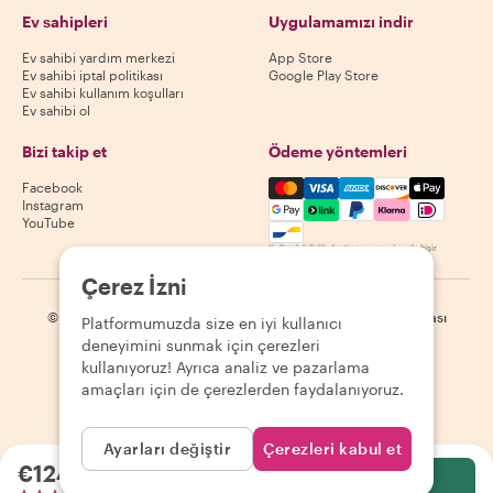
Ev sahipleri
Uygulamamızı indir
Ev sahibi yardım merkezi
App Store
Ev sahibi iptal politikası
Google Play Store
Ev sahibi kullanım koşulları
Ev sahibi ol
Bizi takip et
Ödeme yöntemleri
Mastercard, Visa, Amex, Di
Facebook
Instagram
YouTube
Kullanılabilirlik destinasyona göre değişir
Çerez İzni
©
2026
Withlocals.com
|
Gizlilik Politikası
|
Çerezler
|
Site haritası
Platformumuzda size en iyi kullanıcı
deneyimini sunmak için çerezleri
kullanıyoruz! Ayrıca analiz ve pazarlama
amaçları için de çerezlerden faydalanıyoruz.
Ayarları değiştir
Çerezleri kabul et
€124.27
kişi başı
Seç