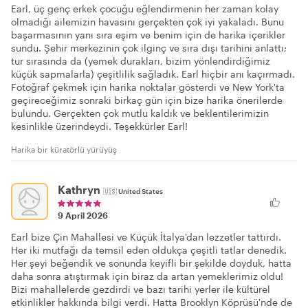
Earl, üç genç erkek çocuğu eğlendirmenin her zaman kolay
olmadığı ailemizin havasını gerçekten çok iyi yakaladı. Bunu
başarmasının yanı sıra eşim ve benim için de harika içerikler
sundu. Şehir merkezinin çok ilginç ve sıra dışı tarihini anlattı;
tur sırasında da (yemek durakları, bizim yönlendirdiğimiz
küçük sapmalarla) çeşitlilik sağladık. Earl hiçbir anı kaçırmadı.
Fotoğraf çekmek için harika noktalar gösterdi ve New York'ta
geçireceğimiz sonraki birkaç gün için bize harika önerilerde
bulundu. Gerçekten çok mutlu kaldık ve beklentilerimizin
kesinlikle üzerindeydi. Teşekkürler Earl!
Harika bir küratörlü yürüyüş
Kathryn
🇺🇸
United States
9 April 2026
Earl bize Çin Mahallesi ve Küçük İtalya'dan lezzetler tattırdı.
Her iki mutfağı da temsil eden oldukça çeşitli tatlar denedik.
Her şeyi beğendik ve sonunda keyifli bir şekilde doyduk, hatta
daha sonra atıştırmak için biraz da artan yemeklerimiz oldu!
Bizi mahallelerde gezdirdi ve bazı tarihi yerler ile kültürel
etkinlikler hakkında bilgi verdi. Hatta Brooklyn Köprüsü'nde de