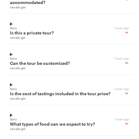
accommodated?
cevabı gör
Soru
1 year ago
Is this a private tour?
cevabı gör
Soru
1 year ago
Can the tour be customized?
cevabı gör
Soru
1 year ago
Is the cost of tastings included in the tour price?
cevabı gör
Soru
1 year ago
What types of food can we expect to try?
cevabı gör