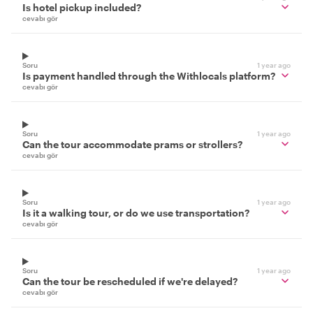
Is hotel pickup included?
cevabı gör
Soru
1 year ago
Is payment handled through the Withlocals platform?
cevabı gör
Soru
1 year ago
Can the tour accommodate prams or strollers?
cevabı gör
Soru
1 year ago
Is it a walking tour, or do we use transportation?
cevabı gör
Soru
1 year ago
Can the tour be rescheduled if we're delayed?
cevabı gör