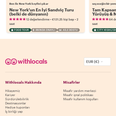
Ben ile New York keyfini çıkar
seçeceğin bir yere
New York'un En İyi Sandviç Turu
Tam Kapsam
(belki de dünyanın)
Yürüyüş & 
•
•
12 değerlendirme
€131.25
kişi başı
2
64 d
saat
saat
FOOD TOUR
ANINDA ONAYLI
AILE DOSTU
CITY HIGHLIG
EUR (€)
Withlocals Hakkında
Misafirler
Hikayemiz
Misafir yardım merkezi
Kariyer
Misafir iptal politikası
Sürdürülebilirlik
Misafir kullanım koşulları
Destinasyonlar
Hediye kuponları
İş birliği yap