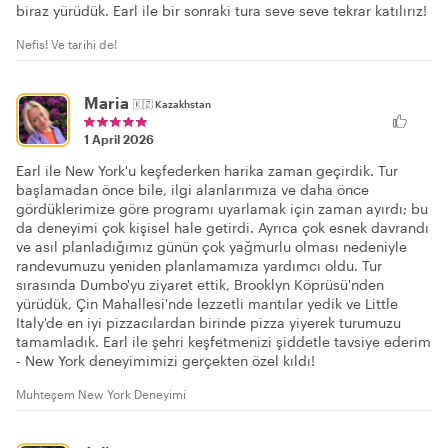
biraz yürüdük. Earl ile bir sonraki tura seve seve tekrar katılırız!
Nefis! Ve tarihi de!
Maria
🇰🇿
Kazakhstan
1 April 2026
Earl ile New York'u keşfederken harika zaman geçirdik. Tur
başlamadan önce bile, ilgi alanlarımıza ve daha önce
gördüklerimize göre programı uyarlamak için zaman ayırdı; bu
da deneyimi çok kişisel hale getirdi. Ayrıca çok esnek davrandı
ve asıl planladığımız günün çok yağmurlu olması nedeniyle
randevumuzu yeniden planlamamıza yardımcı oldu. Tur
sırasında Dumbo'yu ziyaret ettik, Brooklyn Köprüsü'nden
yürüdük, Çin Mahallesi'nde lezzetli mantılar yedik ve Little
Italy'de en iyi pizzacılardan birinde pizza yiyerek turumuzu
tamamladık. Earl ile şehri keşfetmenizi şiddetle tavsiye ederim
- New York deneyimimizi gerçekten özel kıldı!
Muhteşem New York Deneyimi