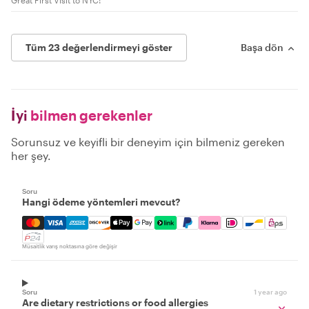
Tüm 23 değerlendirmeyi göster
Başa dön
İyi
bilmen gerekenler
Sorunsuz ve keyifli bir deneyim için bilmeniz gereken
her şey.
Soru
Hangi ödeme yöntemleri mevcut?
Mastercard, Visa, Amex, Discover, Apple Pay, Google Pay
Müsaitlik varış noktasına göre değişir
Soru
1 year ago
Are dietary restrictions or food allergies