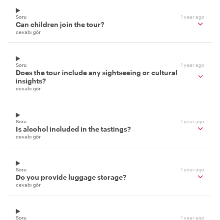
Soru
1 year ago
Can children join the tour?
cevabı gör
Soru
1 year ago
Does the tour include any sightseeing or cultural
insights?
cevabı gör
Soru
1 year ago
Is alcohol included in the tastings?
cevabı gör
Soru
1 year ago
Do you provide luggage storage?
cevabı gör
Soru
1 year ago