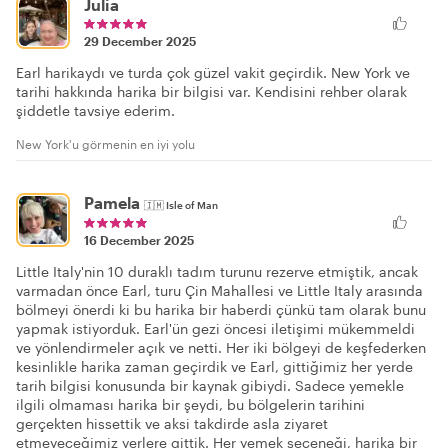
Julia
29 December 2025
Earl harikaydı ve turda çok güzel vakit geçirdik. New York ve
tarihi hakkında harika bir bilgisi var. Kendisini rehber olarak
şiddetle tavsiye ederim.
New York'u görmenin en iyi yolu
Pamela
🇮🇲
Isle of Man
16 December 2025
Little Italy'nin 10 duraklı tadım turunu rezerve etmiştik, ancak
varmadan önce Earl, turu Çin Mahallesi ve Little Italy arasında
bölmeyi önerdi ki bu harika bir haberdi çünkü tam olarak bunu
yapmak istiyorduk. Earl'ün gezi öncesi iletişimi mükemmeldi
ve yönlendirmeler açık ve netti. Her iki bölgeyi de keşfederken
kesinlikle harika zaman geçirdik ve Earl, gittiğimiz her yerde
tarih bilgisi konusunda bir kaynak gibiydi. Sadece yemekle
ilgili olmaması harika bir şeydi, bu bölgelerin tarihini
gerçekten hissettik ve aksi takdirde asla ziyaret
etmeyeceğimiz yerlere gittik. Her yemek seçeneği, harika bir