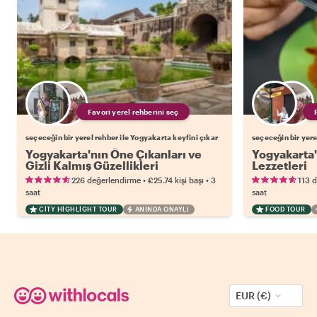
Favori yerel rehberini seç
seçeceğin bir yerel rehber ile Yogyakarta keyfini çıkar
seçeceğin bir yere
Yogyakarta'nın Öne Çıkanları ve
Yogyakarta'
Gizli Kalmış Güzellikleri
Lezzetleri
•
•
226 değerlendirme
€25.74
kişi başı
3
113 
saat
saat
CITY HIGHLIGHT TOUR
ANINDA ONAYLI
FOOD TOUR
EUR (€)