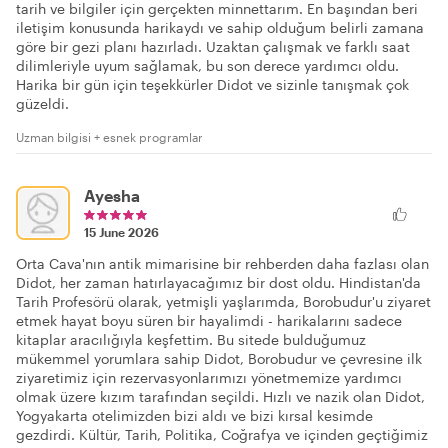
tarih ve bilgiler için gerçekten minnettarım. En başından beri
iletişim konusunda harikaydı ve sahip olduğum belirli zamana
göre bir gezi planı hazırladı. Uzaktan çalışmak ve farklı saat
dilimleriyle uyum sağlamak, bu son derece yardımcı oldu.
Harika bir gün için teşekkürler Didot ve sizinle tanışmak çok
güzeldi.
Uzman bilgisi + esnek programlar
Ayesha
15 June 2026
Orta Cava'nın antik mimarisine bir rehberden daha fazlası olan
Didot, her zaman hatırlayacağımız bir dost oldu. Hindistan'da
Tarih Profesörü olarak, yetmişli yaşlarımda, Borobudur'u ziyaret
etmek hayat boyu süren bir hayalimdi - harikalarını sadece
kitaplar aracılığıyla keşfettim. Bu sitede bulduğumuz
mükemmel yorumlara sahip Didot, Borobudur ve çevresine ilk
ziyaretimiz için rezervasyonlarımızı yönetmemize yardımcı
olmak üzere kızım tarafından seçildi. Hızlı ve nazik olan Didot,
Yogyakarta otelimizden bizi aldı ve bizi kırsal kesimde
gezdirdi. Kültür, Tarih, Politika, Coğrafya ve içinden geçtiğimiz