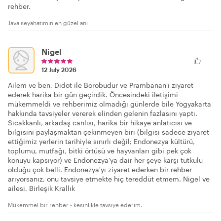
rehber.
Java seyahatimin en güzel anı
Nigel
12 July 2026
Ailem ve ben, Didot ile Borobudur ve Prambanan'ı ziyaret
ederek harika bir gün geçirdik. Öncesindeki iletişimi
mükemmeldi ve rehberimiz olmadığı günlerde bile Yogyakarta
hakkında tavsiyeler vererek elinden gelenin fazlasını yaptı.
Sıcakkanlı, arkadaş canlısı, harika bir hikaye anlatıcısı ve
bilgisini paylaşmaktan çekinmeyen biri (bilgisi sadece ziyaret
ettiğimiz yerlerin tarihiyle sınırlı değil; Endonezya kültürü,
toplumu, mutfağı, bitki örtüsü ve hayvanları gibi pek çok
konuyu kapsıyor) ve Endonezya'ya dair her şeye karşı tutkulu
olduğu çok belli. Endonezya'yı ziyaret ederken bir rehber
arıyorsanız, onu tavsiye etmekte hiç tereddüt etmem. Nigel ve
ailesi, Birleşik Krallık
Mükemmel bir rehber - kesinlikle tavsiye ederim.