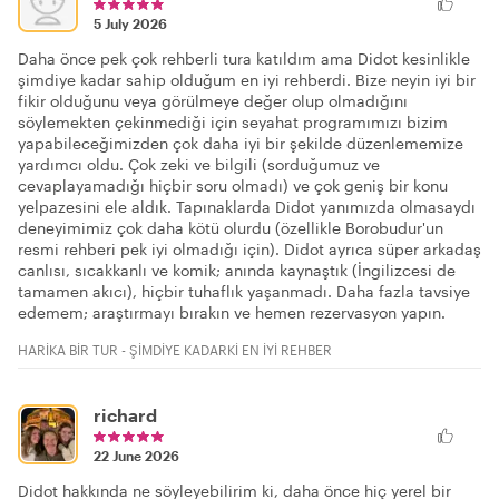
5 July 2026
Daha önce pek çok rehberli tura katıldım ama Didot kesinlikle
şimdiye kadar sahip olduğum en iyi rehberdi. Bize neyin iyi bir
fikir olduğunu veya görülmeye değer olup olmadığını
söylemekten çekinmediği için seyahat programımızı bizim
yapabileceğimizden çok daha iyi bir şekilde düzenlememize
yardımcı oldu. Çok zeki ve bilgili (sorduğumuz ve
cevaplayamadığı hiçbir soru olmadı) ve çok geniş bir konu
yelpazesini ele aldık. Tapınaklarda Didot yanımızda olmasaydı
deneyimimiz çok daha kötü olurdu (özellikle Borobudur'un
resmi rehberi pek iyi olmadığı için). Didot ayrıca süper arkadaş
canlısı, sıcakkanlı ve komik; anında kaynaştık (İngilizcesi de
tamamen akıcı), hiçbir tuhaflık yaşanmadı. Daha fazla tavsiye
edemem; araştırmayı bırakın ve hemen rezervasyon yapın.
HARİKA BİR TUR - ŞİMDİYE KADARKİ EN İYİ REHBER
richard
22 June 2026
Didot hakkında ne söyleyebilirim ki, daha önce hiç yerel bir