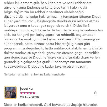
rehber kullanmamıştık, hep kitaplara ve sesli rehberlere
güvendik ama Endonezya kültürü ve tarihi hakkındaki
bilgisizliğimizin bir rehberin yardımcı olabileceğini
düşündürdü, ne kadar haklıymışız. İlk temastan itibaren Didot
süper yardımcı oldu, başlangıçta Borobudur'u rezerve etmek
istiyorduk ama o kadar çok seçenek vardı ki Didot ile 3
muhteşem gün geçirdik ve hatta bizi Semarang havaalanından
aldı, bu her şeyi çok kolaylaştırdı ve rehberlik başlamadan
önce onu tanımak için bize birkaç saat verdi. Bilgi yumağı ve
süper esnek, hatta kızımız hasta hissettiği için son gün
programımızı değiştirdik, hatta antibiyotik alabilmemiz için bir
doktor randevusu ayarladı, görevinin ötesine geçti. Kesinlikle
geri döneceğiz ve Didot ile Yogyakarta dışındaki diğer yerleri
görmek için çalışacağız çünkü Endonezya'nın tamamını
kapsayabiliyor. Didot'u ne kadar tavsiye etsem azdır!!
Ne kadar harika bir rehber, ne kadar şanslıydık
jessika
20 June 2026
Didot en harika rehberdi. Gezi boyunca paylaştığı hikayeler,