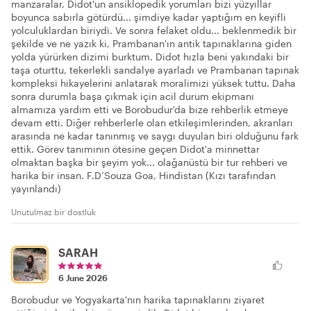
manzaralar, Didot'un ansiklopedik yorumları bizi yüzyıllar
boyunca sabırla götürdü... şimdiye kadar yaptığım en keyifli
yolculuklardan biriydi. Ve sonra felaket oldu... beklenmedik bir
şekilde ve ne yazık ki, Prambanan'ın antik tapınaklarına giden
yolda yürürken dizimi burktum. Didot hızla beni yakındaki bir
taşa oturttu, tekerlekli sandalye ayarladı ve Prambanan tapınak
kompleksi hikayelerini anlatarak moralimizi yüksek tuttu. Daha
sonra durumla başa çıkmak için acil durum ekipmanı
almamıza yardım etti ve Borobudur'da bize rehberlik etmeye
devam etti. Diğer rehberlerle olan etkileşimlerinden, akranları
arasında ne kadar tanınmış ve saygı duyulan biri olduğunu fark
ettik. Görev tanımının ötesine geçen Didot'a minnettar
olmaktan başka bir şeyim yok... olağanüstü bir tur rehberi ve
harika bir insan. F.D’Souza Goa, Hindistan (Kızı tarafından
yayınlandı)
Unutulmaz bir dostluk
SARAH
6 June 2026
Borobudur ve Yogyakarta'nın harika tapınaklarını ziyaret