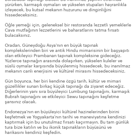
yürürken, karmaşık oymaları ve yükselen stupaları hayranlıkla
izleyecek, bu kutsal mekanın huzurunu ve dinginliğini
hissedeceksiniz.
Öğle yemeği için, geleneksel bir restoranda lezzetli yemeklerle
Cava mutfağının lezzetlerini ve baharatlarını tatma fırsatı
bulacaksınız.
Oradan, Güneydoğu Asya'nın en büyük tapınak
komplekslerinden biri ve antik Hindu mimarisinin bir başyapıtı
olan etkileyici Prambanan tapınak kompleksine gideceğiz.
Yüzlerce tapınağın arasında dolaşırken, yükselen kuleler ve
süslü oymalar karşısında büyülenmiş hissedecek, bu inanılmaz
mekanın canlı enerjisini ve kültürel mirasını hissedeceksiniz.
Gün boyunca, her biri kendine özgü tarih, kültür ve mimari
güzellikler sunan birkaç küçük tapınağı da ziyaret edeceğiz.
Diğerlerinin yanı sıra büyüleyici Lumbung tapınağını, karmaşık
Bubrah tapınağını ve etkileyici Sewu tapınağını keşfetme
şansınız olacak.
Endonezya'nın en büyüleyici kültürel hazinelerinden birini
keşfetmek ve Yogyakarta'nın tarihi ve maneviyatına kendinizi
kaptırmak için bu unutulmaz fırsatı kaçırmayın. Bu tam günlük
tura bize katılın ve bu ikonik tapınakların büyüsünü ve
harikasını kendiniz keşfedin.