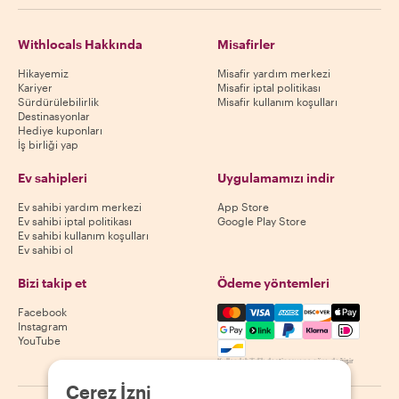
Withlocals Hakkında
Misafirler
Hikayemiz
Misafir yardım merkezi
Kariyer
Misafir iptal politikası
Sürdürülebilirlik
Misafir kullanım koşulları
Destinasyonlar
Hediye kuponları
İş birliği yap
Ev sahipleri
Uygulamamızı indir
Ev sahibi yardım merkezi
App Store
Ev sahibi iptal politikası
Google Play Store
Ev sahibi kullanım koşulları
Ev sahibi ol
Bizi takip et
Ödeme yöntemleri
Mastercard, Visa, Amex, Di
Facebook
Instagram
YouTube
Kullanılabilirlik destinasyona göre değişir
Çerez İzni