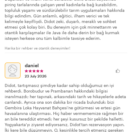
pirinç tarlalarında çalışan yerel kadınlarla bağ kurabildim,
topluluk yaşamı ve sürdürülebilir tarım uygulamaları hakkında
bilgi edindim. Gün anlamlı, eğitici, ilham verici ve tek
kelimeyle keyifliydi. Didot zeki, duyarlı, meraklı ve sohbet
etmesi çok kolay biri. Bu deneyim için çok minnettarım ve
otantik karşılaşmalar ile Java ile daha derin bir bağ kurmak
isteyen herkese onu tüm kalbimle tavsiye ederim.
Harika bir rehber ve otantik deneyimler!
daniel
23 July 2026
Didot, tartışmasız şimdiye kadar sahip olduğumuz en iyi
rehberdi. Borobudur ve Prambanan hakkındaki bilgisi
inanılmazdı; her tapınak, arkasındaki tarih ve hikayelerle adeta
canlandı. Ayrıca ona son dakika bir ricada bulunduk: bizi
Gembira Loka Hayvanat Bahçesi'ne götürmesi ve ertesi gün
havaalanına ulaştırması. Hiç haber vermememize rağmen bir
an bile tereddüt etmedi; her şeyi kusursuz bir şekilde halletti.
Yogyakarta'yı ziyaret ediyorsanız, Didot'tan rezervasyon yapın.
İki kere bile düşünmeyin. O, kesinlikle tercih etmeniz gereken