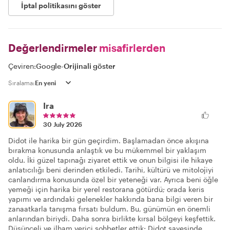
İptal politikasını göster
Değerlendirmeler
misafirlerden
Çeviren:
Google
-
Orijinali göster
Sıralama:
Ira
30 July 2026
Didot ile harika bir gün geçirdim. Başlamadan önce akışına
bırakma konusunda anlaştık ve bu mükemmel bir yaklaşım
oldu. İki güzel tapınağı ziyaret ettik ve onun bilgisi ile hikaye
anlatıcılığı beni derinden etkiledi. Tarihi, kültürü ve mitolojiyi
canlandırma konusunda özel bir yeteneği var. Ayrıca beni öğle
yemeği için harika bir yerel restorana götürdü; orada keris
yapımı ve ardındaki gelenekler hakkında bana bilgi veren bir
zanaatkarla tanışma fırsatı buldum. Bu, günümün en önemli
anlarından biriydi. Daha sonra birlikte kırsal bölgeyi keşfettik.
Düşünceli ve ilham verici sohbetler ettik; Didot sayesinde