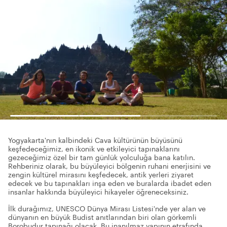
Yogyakarta'nın kalbindeki Cava kültürünün büyüsünü
keşfedeceğimiz, en ikonik ve etkileyici tapınaklarını
gezeceğimiz özel bir tam günlük yolculuğa bana katılın.
Rehberiniz olarak, bu büyüleyici bölgenin ruhani enerjisini ve
zengin kültürel mirasını keşfedecek, antik yerleri ziyaret
edecek ve bu tapınakları inşa eden ve buralarda ibadet eden
insanlar hakkında büyüleyici hikayeler öğreneceksiniz.
İlk durağımız, UNESCO Dünya Mirası Listesi'nde yer alan ve
dünyanın en büyük Budist anıtlarından biri olan görkemli
Borobudur tapınağı olacak. Bu inanılmaz yapının etrafında