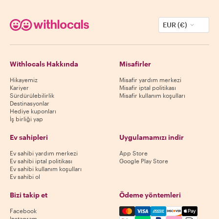
EUR (€)
Withlocals Hakkında
Misafirler
Hikayemiz
Misafir yardım merkezi
Kariyer
Misafir iptal politikası
Sürdürülebilirlik
Misafir kullanım koşulları
Destinasyonlar
Hediye kuponları
İş birliği yap
Ev sahipleri
Uygulamamızı indir
Ev sahibi yardım merkezi
App Store
Ev sahibi iptal politikası
Google Play Store
Ev sahibi kullanım koşulları
Ev sahibi ol
Bizi takip et
Ödeme yöntemleri
Mastercard, Visa, Amex, Di
Facebook
Instagram