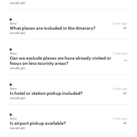
cevabı gör
Soru
1 year ago
What places are included in the itinerary?
cevabı gör
Soru
1 year ago
Can we exclude places we have already visited or
focus on less touristy areas?
cevabı gör
Soru
1 year ago
Is hotel or station pickup included?
cevabı gör
Soru
1 year ago
Is airport pickup available?
cevabı gör