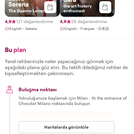
Serena
the art history
The Duomo Lover
enthusiast
4,9
127 değerlendirme
4,9
29 değerlendirme
English・Italiano
English・Français・日本語
Bu
plan
Yerel rehberinizle neler yapacağınızı görmek için
aşağıdaki plana göz atın. Bu teklifi dilediğiniz rehber ile
kişiselleştirmekten çekinmeyin.
Buluşma noktası
Yolculuğunuza başlamak için Milan - At the entrance of
Chocolat Milano noktasında buluşun
Haritalarda görüntüle