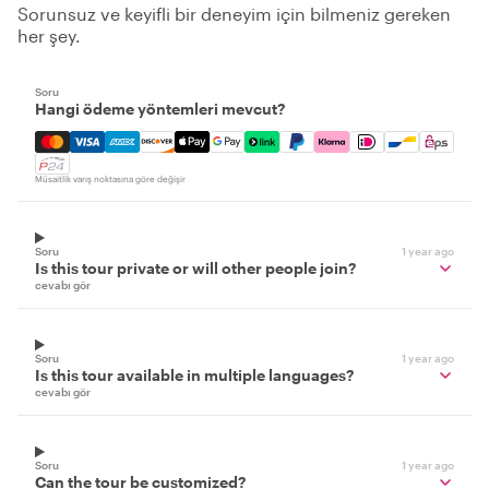
Sorunsuz ve keyifli bir deneyim için bilmeniz gereken
her şey.
Soru
Hangi ödeme yöntemleri mevcut?
Mastercard, Visa, Amex, Discover, Apple Pay, Google Pay
Müsaitlik varış noktasına göre değişir
Soru
1 year ago
Is this tour private or will other people join?
cevabı gör
Soru
1 year ago
Is this tour available in multiple languages?
cevabı gör
Soru
1 year ago
Can the tour be customized?