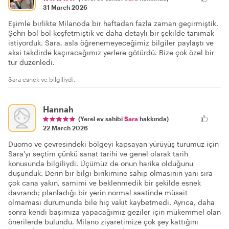
31 March 2026
Eşimle birlikte Milano'da bir haftadan fazla zaman geçirmiştik.
Şehri bol bol keşfetmiştik ve daha detaylı bir şekilde tanımak
istiyorduk. Sara, asla öğrenemeyeceğimiz bilgiler paylaştı ve
aksi takdirde kaçıracağımız yerlere götürdü. Bize çok özel bir
tur düzenledi.
Sara esnek ve bilgiliydi.
Hannah
(Yerel ev sahibi
Sara
hakkında)
22 March 2026
Duomo ve çevresindeki bölgeyi kapsayan yürüyüş turumuz için
Sara'yı seçtim çünkü sanat tarihi ve genel olarak tarih
konusunda bilgiliydi. Üçümüz de onun harika olduğunu
düşündük. Derin bir bilgi birikimine sahip olmasının yanı sıra
çok cana yakın, samimi ve beklenmedik bir şekilde esnek
davrandı; planladığı bir yerin normal saatinde müsait
olmaması durumunda bile hiç vakit kaybetmedi. Ayrıca, daha
sonra kendi başımıza yapacağımız geziler için mükemmel olan
önerilerde bulundu. Milano ziyaretimize çok şey kattığını