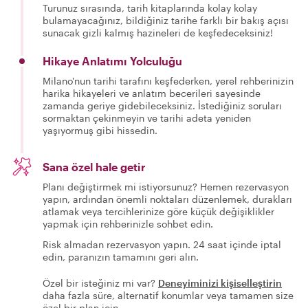
Turunuz sırasında, tarih kitaplarında kolay kolay
bulamayacağınız, bildiğiniz tarihe farklı bir bakış açısı
sunacak gizli kalmış hazineleri de keşfedeceksiniz!
Hikaye Anlatımı Yolculuğu
Milano'nun tarihi tarafını keşfederken, yerel rehberinizin
harika hikayeleri ve anlatım becerileri sayesinde
zamanda geriye gidebileceksiniz. İstediğiniz soruları
sormaktan çekinmeyin ve tarihi adeta yeniden
yaşıyormuş gibi hissedin.
Sana özel hale getir
Planı değiştirmek mi istiyorsunuz? Hemen rezervasyon
yapın, ardından önemli noktaları düzenlemek, durakları
atlamak veya tercihlerinize göre küçük değişiklikler
yapmak için rehberinizle sohbet edin.
Risk almadan rezervasyon yapın. 24 saat içinde iptal
edin, paranızın tamamını geri alın.
Özel bir isteğiniz mi var?
Deneyiminizi kişiselleştirin
daha fazla süre, alternatif konumlar veya tamamen size
özel bir plan için.