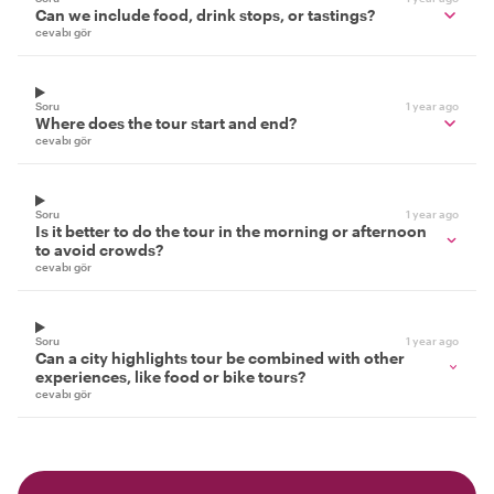
Can we include food, drink stops, or tastings?
cevabı gör
Soru
1 year ago
Where does the tour start and end?
cevabı gör
Soru
1 year ago
Is it better to do the tour in the morning or afternoon
to avoid crowds?
cevabı gör
Soru
1 year ago
Can a city highlights tour be combined with other
experiences, like food or bike tours?
cevabı gör