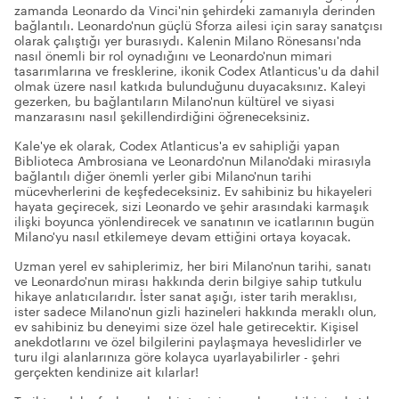
zamanda Leonardo da Vinci'nin şehirdeki zamanıyla derinden
bağlantılı. Leonardo'nun güçlü Sforza ailesi için saray sanatçısı
olarak çalıştığı yer burasıydı. Kalenin Milano Rönesansı'nda
nasıl önemli bir rol oynadığını ve Leonardo'nun mimari
tasarımlarına ve fresklerine, ikonik Codex Atlanticus'u da dahil
olmak üzere nasıl katkıda bulunduğunu duyacaksınız. Kaleyi
gezerken, bu bağlantıların Milano'nun kültürel ve siyasi
manzarasını nasıl şekillendirdiğini öğreneceksiniz.
Kale'ye ek olarak, Codex Atlanticus'a ev sahipliği yapan
Biblioteca Ambrosiana ve Leonardo'nun Milano'daki mirasıyla
bağlantılı diğer önemli yerler gibi Milano'nun tarihi
mücevherlerini de keşfedeceksiniz. Ev sahibiniz bu hikayeleri
hayata geçirecek, sizi Leonardo ve şehir arasındaki karmaşık
ilişki boyunca yönlendirecek ve sanatının ve icatlarının bugün
Milano'yu nasıl etkilemeye devam ettiğini ortaya koyacak.
Uzman yerel ev sahiplerimiz, her biri Milano'nun tarihi, sanatı
ve Leonardo'nun mirası hakkında derin bilgiye sahip tutkulu
hikaye anlatıcılarıdır. İster sanat aşığı, ister tarih meraklısı,
ister sadece Milano'nun gizli hazineleri hakkında meraklı olun,
ev sahibiniz bu deneyimi size özel hale getirecektir. Kişisel
anekdotlarını ve özel bilgilerini paylaşmaya heveslidirler ve
turu ilgi alanlarınıza göre kolayca uyarlayabilirler - şehri
gerçekten kendinize ait kılarlar!