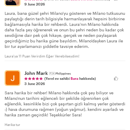
9 June 2026
Laura, bana güzel şehri Milano'yu gösteren ve Milano tutkusunu
paylaştığı derin tarih bilgisiyle harmanlayarak hepsini birbirine
bağlamasıyla harika bir rehberdi. Laura'nın Milano hakkında
daha fazla şey öğrenerek ve onun bu şehri neden bu kadar çok
sevdiğine dair pek çok hikaye, gerçek ve neden paylaşarak
geçirdiğimiz bu harika güne bayıldım. Milano'dayken Laura ile
bir tur ayarlamanızı şiddetle tavsiye ederim.
Laura'ya 11 Puan Verirdim Eğer Verebilseydim!
John Mark
🇵🇭
Philippines
(Yerel ev sahibi
Sara
hakkında)
3 June 2026
Sara harika bir rehber! Milano hakkında çok şey biliyor ve
Milano'nun tarihini eğlenceli bir şekilde öğrenirken çok
eğlendik, kesinlikle bizi çok şaşırtan gizli kalmış yerler gösterdi
:) hava durumuna rağmen (yoğun yağmur), kendini ayarladı ve
harika zaman geçirdik! Teşekkürler Sara!
Harika tur