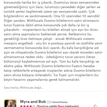
konusunda harika bir iş çıkardı. Duomo'yu teras seviyesinden
göremediğimiz için Sara, turumuzu çevredeki diğer yerleri ve
turistik yerleri keşfetmek üzere yer seviyesinde uzattı. Çok
bilgilendirici ve yardımseverdi. Ona 10 üzerinden 10 verirdik!
Diğer yandan, Withlocals Duomo biletlerinin satın alınmasını
turun fiyatına dahil etme konusunda çok daha iyi bir iş
çıkarabilir - müşterilerin bu biletleri almak için ayrı bir ikinci
satın alma yapmalarını beklemek yerine. Rehberimiz bu
gerekliliği bize iletmeye çalıştı - ancak Withlocals sistemi
mesajını engelledi - onu bir e-postaya çevirdi ve özellikle yanıt
vermememiz konusunda bizi uyardı. Bu kafa karışıklığına yol
açtı ve nihayetinde Duomo biletlerini ayrı olarak önceden satın
almamamıza neden oldu - ödediğimiz turun yarısını (teras
bölümünü) kaybetmemize yol açtı. Tüm bu kafa karışıklığı ve
ekstra çaba, Withlocals Duomo biletlerinin fiyatını hesaba
katıp rehberlerle anlaşarak müşteriler adına Duomo biletlerini
satın alırsa kolayca önlenebilir. Tur fiyatı için müşterilerin bu
beyin hasarını yaşamalarına gerek kalmamalıdır.
Sara harika, Withlocals değil…
Myra and Bob
🇺🇸
United States
(Yerel ev sahibi
Sara
hakkında)