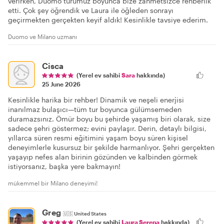
verirken, Duomo turumuz boyunca bize zahmetsizce rehberlik
etti. Çok şey öğrendik ve Laura ile öğleden sonrayı
geçirmekten gerçekten keyif aldık! Kesinlikle tavsiye ederim.
Duomo ve Milano uzmanı
Cisca
(Yerel ev sahibi
Sara
hakkında)
25 June 2026
Kesinlikle harika bir rehber! Dinamik ve neşeli enerjisi
inanılmaz bulaşıcı—tüm tur boyunca gülümsemeden
duramazsınız. Ömür boyu bu şehirde yaşamış biri olarak, size
sadece şehri göstermez; evini paylaşır. Derin, detaylı bilgisi,
yıllarca süren resmi eğitimini yaşam boyu süren kişisel
deneyimlerle kusursuz bir şekilde harmanlıyor. Şehri gerçekten
yaşayıp nefes alan birinin gözünden ve kalbinden görmek
istiyorsanız, başka yere bakmayın!
mükemmel bir Milano deneyimi!
Greg
🇺🇸
United States
(Yerel ev sahibi
Laura Serena
hakkında)