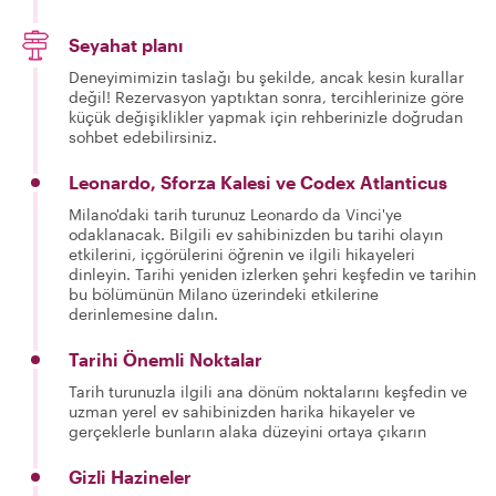
Seyahat planı
Deneyimimizin taslağı bu şekilde, ancak kesin kurallar
değil! Rezervasyon yaptıktan sonra, tercihlerinize göre
küçük değişiklikler yapmak için rehberinizle doğrudan
sohbet edebilirsiniz.
Leonardo, Sforza Kalesi ve Codex Atlanticus
Milano'daki tarih turunuz Leonardo da Vinci'ye
odaklanacak. Bilgili ev sahibinizden bu tarihi olayın
etkilerini, içgörülerini öğrenin ve ilgili hikayeleri
dinleyin. Tarihi yeniden izlerken şehri keşfedin ve tarihin
bu bölümünün Milano üzerindeki etkilerine
derinlemesine dalın.
Tarihi Önemli Noktalar
Tarih turunuzla ilgili ana dönüm noktalarını keşfedin ve
uzman yerel ev sahibinizden harika hikayeler ve
gerçeklerle bunların alaka düzeyini ortaya çıkarın
Gizli Hazineler