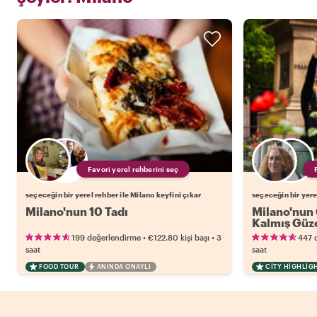
Favori yerel rehberini seç
seçeceğin bir yerel rehber ile Milano keyfini çıkar
seçeceğin bir yere
Milano'nun 10 Tadı
Milano'nun 
Kalmış Güze
•
•
199 değerlendirme
€122.80
kişi başı
3
447 
saat
saat
FOOD TOUR
ANINDA ONAYLI
CITY HIGHLIG