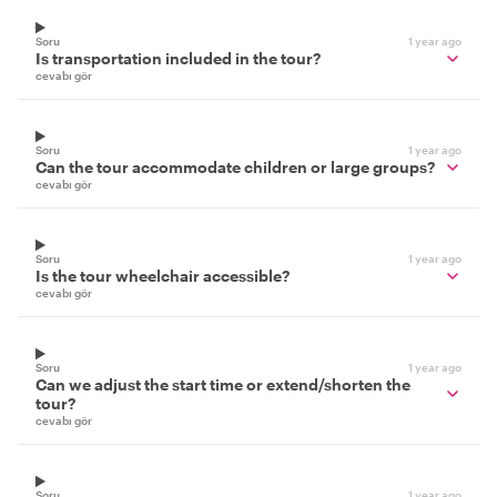
Soru
1 year ago
Is transportation included in the tour?
cevabı gör
Soru
1 year ago
Can the tour accommodate children or large groups?
cevabı gör
Soru
1 year ago
Is the tour wheelchair accessible?
cevabı gör
Soru
1 year ago
Can we adjust the start time or extend/shorten the
tour?
cevabı gör
Soru
1 year ago