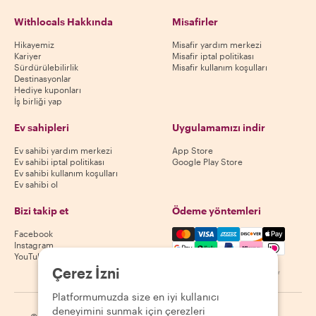
Withlocals Hakkında
Misafirler
Hikayemiz
Misafir yardım merkezi
Kariyer
Misafir iptal politikası
Sürdürülebilirlik
Misafir kullanım koşulları
Destinasyonlar
Hediye kuponları
İş birliği yap
Ev sahipleri
Uygulamamızı indir
Ev sahibi yardım merkezi
App Store
Ev sahibi iptal politikası
Google Play Store
Ev sahibi kullanım koşulları
Ev sahibi ol
Bizi takip et
Ödeme yöntemleri
Mastercard, Visa, Amex, Di
Facebook
Instagram
YouTube
Çerez İzni
Kullanılabilirlik destinasyona göre değişir
Platformumuzda size en iyi kullanıcı
deneyimini sunmak için çerezleri