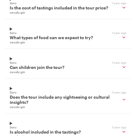
Soru
1 year ago
Is the cost of tastings included in the tour price?
cevabı gör
Soru
1 year ago
What types of food can we expect to try?
cevabı gör
Soru
1 year ago
Can children join the tour?
cevabı gör
Soru
1 year ago
Does the tour include any sightseeing or cultural
insights?
cevabı gör
Soru
1 year ago
Is alcohol included in the tastings?