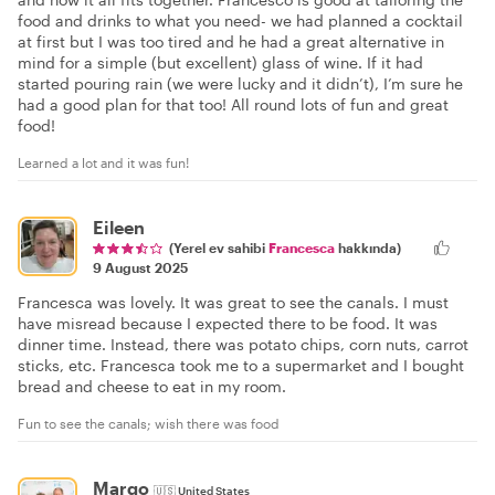
food and drinks to what you need- we had planned a cocktail
at first but I was too tired and he had a great alternative in
mind for a simple (but excellent) glass of wine. If it had
started pouring rain (we were lucky and it didn’t), I’m sure he
had a good plan for that too! All round lots of fun and great
food!
Learned a lot and it was fun!
Eileen
(Yerel ev sahibi
Francesca
hakkında)
9 August 2025
Francesca was lovely. It was great to see the canals. I must
have misread because I expected there to be food. It was
dinner time. Instead, there was potato chips, corn nuts, carrot
sticks, etc. Francesca took me to a supermarket and I bought
bread and cheese to eat in my room.
Fun to see the canals; wish there was food
Margo
🇺🇸
United States