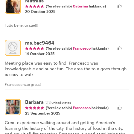
Mathias
(Yerel ev sahibi
Caterina
hakkında)
20 October 2025
Tutto bene, grazie!!!
ms.bac9464
(Yerel ev sahibi
Francesco
hakkında)
14 October 2025
Meeting place was easy to find. Francesco was
knowledgeable and super fun! The area the tour goes through
is easy to walk
Francesco was great!
Barbara
🇺🇸
United States
(Yerel ev sahibi
Francesco
hakkında)
23 September 2025
Great experience walking around and getting America’s -
learning the history of the city, the history of food in the city,
and how it all fits together. Francesco is good at tailoring the