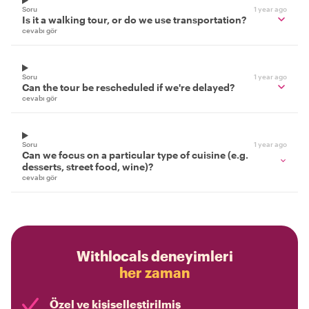
Soru
1 year ago
Is it a walking tour, or do we use transportation?
cevabı gör
Soru
1 year ago
Can the tour be rescheduled if we're delayed?
cevabı gör
Soru
1 year ago
Can we focus on a particular type of cuisine (e.g.
desserts, street food, wine)?
cevabı gör
Withlocals deneyimleri
her zaman
Özel ve kişiselleştirilmiş