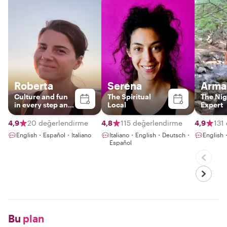
Roberta
Serena
Arma
Culture and fun
The Spiritual
The Nig
in every step and
Local
Expert
bite
4,9
20 değerlendirme
4,8
115 değerlendirme
4,9
131
English・Español・Italiano
Italiano・English・Deutsch・
English
Español
Bu
plan