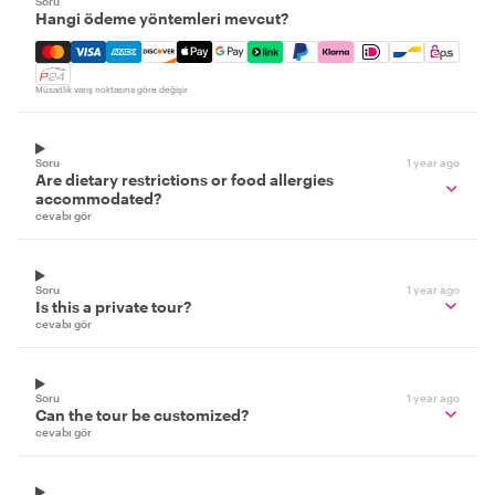
Soru
Hangi ödeme yöntemleri mevcut?
Mastercard, Visa, Amex, Discover, Apple Pay, Google Pay
Müsaitlik varış noktasına göre değişir
Soru
1 year ago
Are dietary restrictions or food allergies
accommodated?
cevabı gör
Soru
1 year ago
Is this a private tour?
cevabı gör
Soru
1 year ago
Can the tour be customized?
cevabı gör