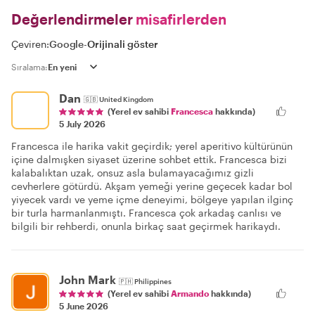
Değerlendirmeler
misafirlerden
Çeviren:
Google
-
Orijinali göster
Sıralama:
Dan
🇬🇧
United Kingdom
(Yerel ev sahibi
Francesca
hakkında)
5 July 2026
Francesca ile harika vakit geçirdik; yerel aperitivo kültürünün
içine dalmışken siyaset üzerine sohbet ettik. Francesca bizi
kalabalıktan uzak, onsuz asla bulamayacağımız gizli
cevherlere götürdü. Akşam yemeği yerine geçecek kadar bol
yiyecek vardı ve yeme içme deneyimi, bölgeye yapılan ilginç
bir turla harmanlanmıştı. Francesca çok arkadaş canlısı ve
bilgili bir rehberdi, onunla birkaç saat geçirmek harikaydı.
John Mark
🇵🇭
Philippines
(Yerel ev sahibi
Armando
hakkında)
5 June 2026