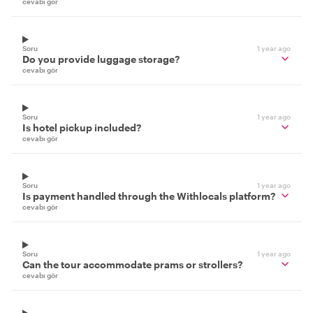
cevabı gör
Soru
1 year ago
Do you provide luggage storage?
cevabı gör
Soru
1 year ago
Is hotel pickup included?
cevabı gör
Soru
1 year ago
Is payment handled through the Withlocals platform?
cevabı gör
Soru
1 year ago
Can the tour accommodate prams or strollers?
cevabı gör