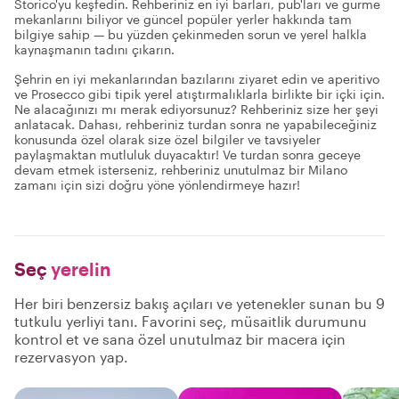
Storico'yu keşfedin. Rehberiniz en iyi barları, pub'ları ve gurme
mekanlarını biliyor ve güncel popüler yerler hakkında tam
bilgiye sahip — bu yüzden çekinmeden sorun ve yerel halkla
kaynaşmanın tadını çıkarın.
Şehrin en iyi mekanlarından bazılarını ziyaret edin ve aperitivo
ve Prosecco gibi tipik yerel atıştırmalıklarla birlikte bir içki için.
Ne alacağınızı mı merak ediyorsunuz? Rehberiniz size her şeyi
anlatacak. Dahası, rehberiniz turdan sonra ne yapabileceğiniz
konusunda özel olarak size özel bilgiler ve tavsiyeler
paylaşmaktan mutluluk duyacaktır! Ve turdan sonra geceye
devam etmek isterseniz, rehberiniz unutulmaz bir Milano
zamanı için sizi doğru yöne yönlendirmeye hazır!
Seç
yerelin
Her biri benzersiz bakış açıları ve yetenekler sunan bu 9
tutkulu yerliyi tanı. Favorini seç, müsaitlik durumunu
kontrol et ve sana özel unutulmaz bir macera için
rezervasyon yap.