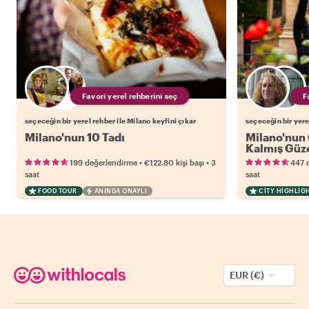
Favori yerel rehberini seç
seçeceğin bir yerel rehber ile Milano keyfini çıkar
seçeceğin bir yere
Milano'nun 10 Tadı
Milano'nun 
Kalmış Güze
•
•
199 değerlendirme
€122.80
kişi başı
3
447 
saat
saat
FOOD TOUR
ANINDA ONAYLI
CITY HIGHLIG
EUR (€)