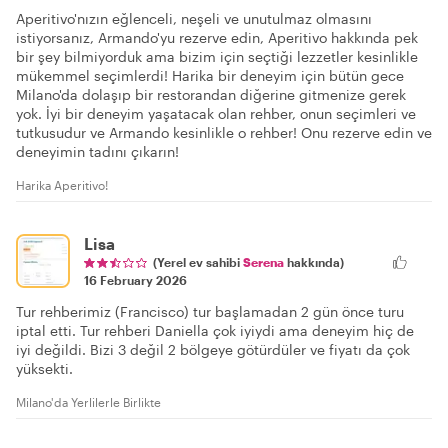
Aperitivo'nızın eğlenceli, neşeli ve unutulmaz olmasını
istiyorsanız, Armando'yu rezerve edin, Aperitivo hakkında pek
bir şey bilmiyorduk ama bizim için seçtiği lezzetler kesinlikle
mükemmel seçimlerdi! Harika bir deneyim için bütün gece
Milano'da dolaşıp bir restorandan diğerine gitmenize gerek
yok. İyi bir deneyim yaşatacak olan rehber, onun seçimleri ve
tutkusudur ve Armando kesinlikle o rehber! Onu rezerve edin ve
deneyimin tadını çıkarın!
Harika Aperitivo!
Lisa
(Yerel ev sahibi
Serena
hakkında)
16 February 2026
Tur rehberimiz (Francisco) tur başlamadan 2 gün önce turu
iptal etti. Tur rehberi Daniella çok iyiydi ama deneyim hiç de
iyi değildi. Bizi 3 değil 2 bölgeye götürdüler ve fiyatı da çok
yüksekti.
Milano'da Yerlilerle Birlikte