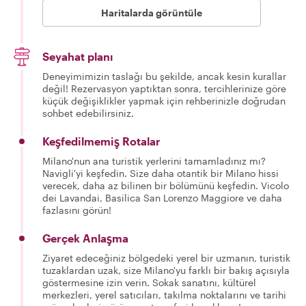
Haritalarda görüntüle
Seyahat planı
Deneyimimizin taslağı bu şekilde, ancak kesin kurallar
değil! Rezervasyon yaptıktan sonra, tercihlerinize göre
küçük değişiklikler yapmak için rehberinizle doğrudan
sohbet edebilirsiniz.
Keşfedilmemiş Rotalar
Milano'nun ana turistik yerlerini tamamladınız mı?
Navigli'yi keşfedin. Size daha otantik bir Milano hissi
verecek, daha az bilinen bir bölümünü keşfedin. Vicolo
dei Lavandai, Basilica San Lorenzo Maggiore ve daha
fazlasını görün!
Gerçek Anlaşma
Ziyaret edeceğiniz bölgedeki yerel bir uzmanın, turistik
tuzaklardan uzak, size Milano'yu farklı bir bakış açısıyla
göstermesine izin verin. Sokak sanatını, kültürel
merkezleri, yerel satıcıları, takılma noktalarını ve tarihi