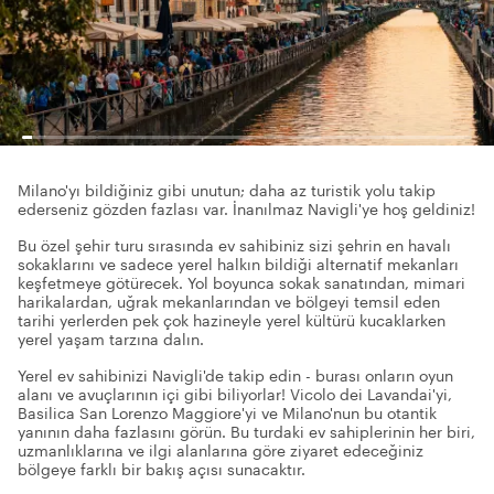
Milano'yı bildiğiniz gibi unutun; daha az turistik yolu takip
ederseniz gözden fazlası var. İnanılmaz Navigli'ye hoş geldiniz!
Bu özel şehir turu sırasında ev sahibiniz sizi şehrin en havalı
sokaklarını ve sadece yerel halkın bildiği alternatif mekanları
keşfetmeye götürecek. Yol boyunca sokak sanatından, mimari
harikalardan, uğrak mekanlarından ve bölgeyi temsil eden
tarihi yerlerden pek çok hazineyle yerel kültürü kucaklarken
yerel yaşam tarzına dalın.
Yerel ev sahibinizi Navigli'de takip edin - burası onların oyun
alanı ve avuçlarının içi gibi biliyorlar! Vicolo dei Lavandai'yi,
Basilica San Lorenzo Maggiore'yi ve Milano'nun bu otantik
yanının daha fazlasını görün. Bu turdaki ev sahiplerinin her biri,
uzmanlıklarına ve ilgi alanlarına göre ziyaret edeceğiniz
bölgeye farklı bir bakış açısı sunacaktır.