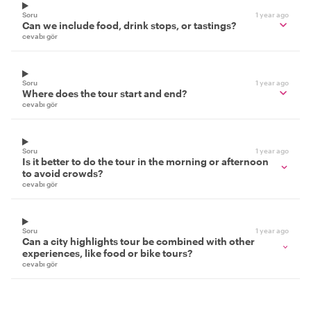
Soru
1 year ago
Can we include food, drink stops, or tastings?
cevabı gör
Soru
1 year ago
Where does the tour start and end?
cevabı gör
Soru
1 year ago
Is it better to do the tour in the morning or afternoon
to avoid crowds?
cevabı gör
Soru
1 year ago
Can a city highlights tour be combined with other
experiences, like food or bike tours?
cevabı gör