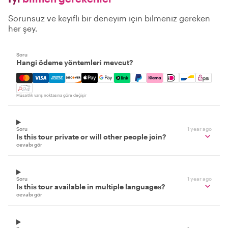
Sorunsuz ve keyifli bir deneyim için bilmeniz gereken
her şey.
Soru
Hangi ödeme yöntemleri mevcut?
Mastercard, Visa, Amex, Discover, Apple Pay, Google Pay
Müsaitlik varış noktasına göre değişir
Soru
1 year ago
Is this tour private or will other people join?
cevabı gör
Soru
1 year ago
Is this tour available in multiple languages?
cevabı gör