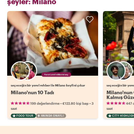
şeyler:
Milano
Favori yerel rehberini seç
seçeceğin bir yerel rehber ile Milano keyfini çıkar
seçeceğin bir yere
Milano'nun 10 Tadı
Milano'nun 
Kalmış Güze
•
•
199 değerlendirme
€122.80
kişi başı
3
447 
saat
saat
FOOD TOUR
ANINDA ONAYLI
CITY HIGHLIG