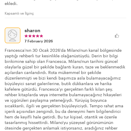
ekledi.
Kapsamlı ve İlginç
sharon
7 February 2026
Francesca'nın 30 Ocak 2026'da Milano'nun kanal bölgesinde
yaptığı rehberli tur kesinlikle olağanüstüydü. Derin bir bilgi
birikimine sahip olan Francesca, Milano'nun tarihini güncel
olaylarla güzel bir şekilde bağlantı kuran, taze ve beklenmedik
açılardan canlandırdı. Rota mükemmel bir şekilde
düzenlenmişti ve bizi kendi başımıza asla bulamayacağımız
büyüleyici sanat galerilerine, butik dükkanlara ve harika
kafelere götürdü. Francesca'yı gerçekten farklı kılan şey,
rehber kitaplarda veya internette bulamayacağınız hikayeleri
ve içgörüleri paylaşma yeteneğiydi. Yürüyüş boyunca
sıcakkanlı, ilgili ve gerçekten büyüleyiciydi. Tempo rahat ama
içerik açısından zengindi, bu da deneyimi hem bilgilendirici
hem de keyifli hale getirdi. Bu tur kişisel, otantik ve özenle
tasarlanmış hissettirdi. Milano'yu yüzeysel görünümünün
ötesinde gerçekten anlamak istiyorsanız, aradığınız rehber