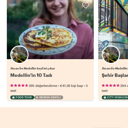
Jhoan ile Medellin keyfini çıkar
Jhoan ile Medellin
Medellin'in 10 Tadı
Şehir Başla
•
•
295 değerlendirme
€41.26
kişi başı
3
294 
saat
saat
FOOD TOUR
ANINDA ONAYLI
CITY HIGHLIG