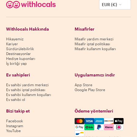
EUR (€)
Withlocals Hakkında
Misafirler
Hikayemiz
Misafir yardım merkezi
Kariyer
Misafir iptal politikası
Sürdürülebilirlik
Misafir kullanım koşulları
Destinasyonlar
Hediye kuponları
İş birliği yap
Ev sahipleri
Uygulamamızı indir
Ev sahibi yardım merkezi
App Store
Ev sahibi iptal politikası
Google Play Store
Ev sahibi kullanım koşulları
Ev sahibi ol
Bizi takip et
Ödeme yöntemleri
Mastercard, Visa, Amex, Di
Facebook
Instagram
YouTube