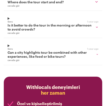
Where does the tour start and end?
cevabı gör
Soru
1 year ago
Is it better to do the tour in the morning or afternoon
to avoid crowds?
cevabı gör
Soru
1 year ago
Can a city highlights tour be combined with other
experiences, like food or bike tours?
cevabı gör
Withlocals deneyimleri
her zaman
Özel ve kişiselleştirilmiş