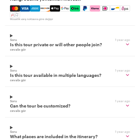
Mastercard, Visa, Amex, Discover, Apple Pay, Google Pay
Müsaitlik varış noktasına göre değişir
Soru
1 year ago
Is this tour private or will other people join?
cevabı gör
Soru
1 year ago
Is this tour available in multiple languages?
cevabı gör
Soru
1 year ago
Can the tour be customized?
cevabı gör
Soru
1 year ago
What places are included in the itinerary?