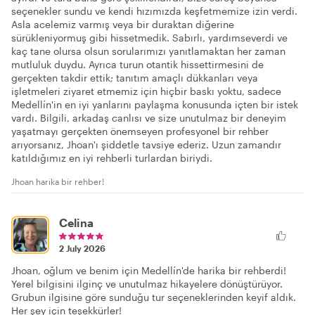
seçenekler sundu ve kendi hızımızda keşfetmemize izin verdi.
Asla acelemiz varmış veya bir duraktan diğerine
sürükleniyormuş gibi hissetmedik. Sabırlı, yardımseverdi ve
kaç tane olursa olsun sorularımızı yanıtlamaktan her zaman
mutluluk duydu. Ayrıca turun otantik hissettirmesini de
gerçekten takdir ettik; tanıtım amaçlı dükkanları veya
işletmeleri ziyaret etmemiz için hiçbir baskı yoktu, sadece
Medellín'in en iyi yanlarını paylaşma konusunda içten bir istek
vardı. Bilgili, arkadaş canlısı ve size unutulmaz bir deneyim
yaşatmayı gerçekten önemseyen profesyonel bir rehber
arıyorsanız, Jhoan'ı şiddetle tavsiye ederiz. Uzun zamandır
katıldığımız en iyi rehberli turlardan biriydi.
Jhoan harika bir rehber!
Celina
2 July 2026
Jhoan, oğlum ve benim için Medellín'de harika bir rehberdi!
Yerel bilgisini ilginç ve unutulmaz hikayelere dönüştürüyor.
Grubun ilgisine göre sunduğu tur seçeneklerinden keyif aldık.
Her şey için teşekkürler!