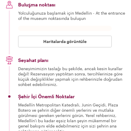
Buluşma noktası
Yolculuğunuza başlamak için Medellin - At the entrance
of the museum noktasında buluşun
Haritalarda görüntüle
Seyahat planı
Deneyimimizin taslağı bu şekilde, ancak kesin kurallar
değil! Rezervasyon yaptıktan sonra, tercihlerinize göre
küçük değişiklikler yapmak için rehberinizle doğrudan
sohbet edebilirsiniz.
Şehir İçi Önemli Noktalar
Medellín Metropolitan Katedrali, Junin Geçidi, Plaza
Botero ve şehrin diğer önemli yerlerini ve mutlaka
görülmesi gereken yerlerini görün. Yerel rehberiniz,
Medellín'i bu kadar eşsiz kılan şeyin mükemmel bir
genel bakışını elde edebilmeniz için sizi şehrin ana