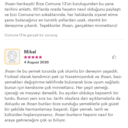
Jhoan harikaydı! Bize Comuna 13'ün kuruluşundan bu yana
tarihini anlattı, 90'larda orada hayatın nasıl olduğunu paylaştı
ve bizi Comuna'nın sokaklarında, her halükarda ziyaret etme
şansı bulacağınız en turistik yollardan uzak, otantik bir
deneyime çıkardı. Teşekkürler Jhoan, gerçekten minnettarız!
Comuna 13'te gerçek bir yürüyüş
Mikel
4 August 2026
Jhoan ile bu yemek turunda çok olumlu bir deneyim yaşadık.
Fiziksel olarak kendimizi pek iyi hissetmiyorduk ve Jhoan, bazı
yemekleri değiştirme teklifinde bulunarak bize uyum sağladı;
bunun için kendisine çok minnettarız. Her çeşit yemeği,
içeceği ve meyveyi denedik, bu açıdan oldukça kapsamlı bir
turdu. Bunun yanı sıra tur, tarihi olaylara dair açıklamalarla da
doluydu ve Jhoan bunları bize sunduğu yemeklerle çok güzel
bir şekilde harmanlamayı başardı. Eğer yemek, tarih ve
kültürden hoşlanıyorsanız, Jhoan bunların hepsini nasıl bir
araya getireceğini çok iyi biliyor.