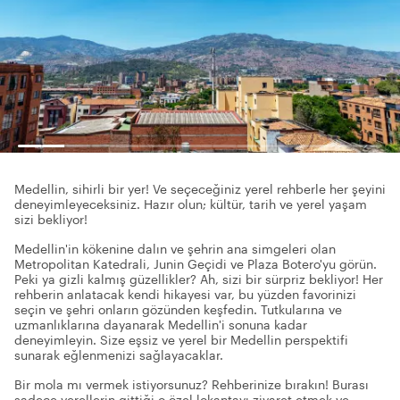
Medellin, sihirli bir yer! Ve seçeceğiniz yerel rehberle her şeyini
deneyimleyeceksiniz. Hazır olun; kültür, tarih ve yerel yaşam
sizi bekliyor!
Medellin'in kökenine dalın ve şehrin ana simgeleri olan
Metropolitan Katedrali, Junin Geçidi ve Plaza Botero'yu görün.
Peki ya gizli kalmış güzellikler? Ah, sizi bir sürpriz bekliyor! Her
rehberin anlatacak kendi hikayesi var, bu yüzden favorinizi
seçin ve şehri onların gözünden keşfedin. Tutkularına ve
uzmanlıklarına dayanarak Medellin'i sonuna kadar
deneyimleyin. Size eşsiz ve yerel bir Medellin perspektifi
sunarak eğlenmenizi sağlayacaklar.
Bir mola mı vermek istiyorsunuz? Rehberinize bırakın! Burası
sadece yerellerin gittiği o özel lokantayı ziyaret etmek ve