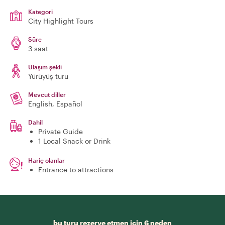
Kategori
City Highlight Tours
Süre
3 saat
Ulaşım şekli
Yürüyüş turu
Mevcut diller
English, Español
Dahil
Private Guide
1 Local Snack or Drink
Hariç olanlar
Entrance to attractions
bu turu rezerve etmen için 6 neden