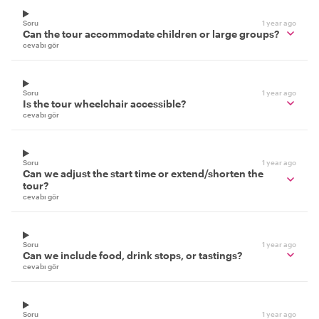
Soru
1 year ago
Can the tour accommodate children or large groups?
cevabı gör
Soru
1 year ago
Is the tour wheelchair accessible?
cevabı gör
Soru
1 year ago
Can we adjust the start time or extend/shorten the
tour?
cevabı gör
Soru
1 year ago
Can we include food, drink stops, or tastings?
cevabı gör
Soru
1 year ago