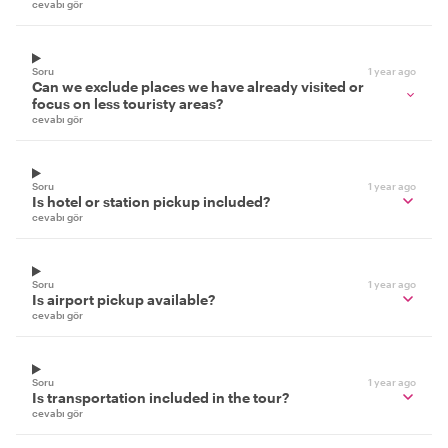
cevabı gör
Soru
1 year ago
Can we exclude places we have already visited or
focus on less touristy areas?
cevabı gör
Soru
1 year ago
Is hotel or station pickup included?
cevabı gör
Soru
1 year ago
Is airport pickup available?
cevabı gör
Soru
1 year ago
Is transportation included in the tour?
cevabı gör