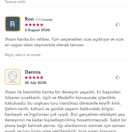
Tavsiye edilir
Ron
🇨🇦
Canada
2 August 2026
Jhoan harika bir rehber. Tüm seçenekleri size açıklıyor ve size
en uygun olanı seçmenize olanak tanıyor.
Bilgili, sabırlı ve esnek
Dennis
26 July 2026
Jhoan ile kesinlikle harika bir deneyim yaşadık. En başından
itibaren sıcakkanlı, ilgili ve Medellín konusunda içtenlikle
tutkuluydu; bu coşkusu turu inanılmaz derecede keyifli kıldı.
Şehrin tarihi, kültürü ve günlük yaşamı hakkındaki bilgisi
harikaydı ve İngilizcesi çok iyiydi. Bizi gerçekten etkileyen şey,
deneyimin ne kadar kişiselleştirilmiş hissettirmesiydi. Sabit bir
plana bağlı kalmak yerine, ilgi alanlarımızı sormak için zaman
ayırdı ve turu buna göre şekillendirdi; bize süreç boyunca