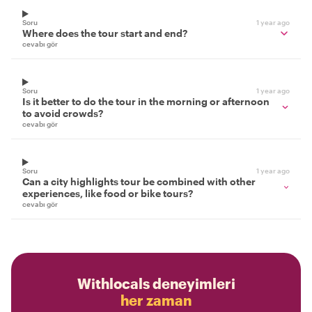
Soru
1 year ago
Where does the tour start and end?
cevabı gör
Soru
1 year ago
Is it better to do the tour in the morning or afternoon
to avoid crowds?
cevabı gör
Soru
1 year ago
Can a city highlights tour be combined with other
experiences, like food or bike tours?
cevabı gör
Withlocals deneyimleri
her zaman