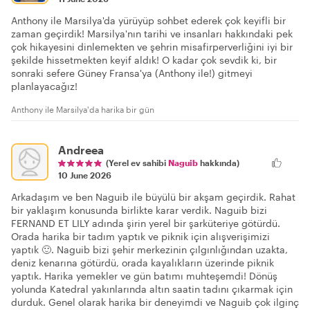
Anthony ile Marsilya'da yürüyüp sohbet ederek çok keyifli bir
zaman geçirdik! Marsilya'nın tarihi ve insanları hakkındaki pek
çok hikayesini dinlemekten ve şehrin misafirperverliğini iyi bir
şekilde hissetmekten keyif aldık! O kadar çok sevdik ki, bir
sonraki sefere Güney Fransa'ya (Anthony ile!) gitmeyi
planlayacağız!
Anthony ile Marsilya'da harika bir gün
Andreea
(Yerel ev sahibi
Naguib
hakkında)
10 June 2026
Arkadaşım ve ben Naguib ile büyülü bir akşam geçirdik. Rahat
bir yaklaşım konusunda birlikte karar verdik. Naguib bizi
FERNAND ET LILY adında şirin yerel bir şarküteriye götürdü.
Orada harika bir tadım yaptık ve piknik için alışverişimizi
yaptık 🙂. Naguib bizi şehir merkezinin çılgınlığından uzakta,
deniz kenarına götürdü, orada kayalıkların üzerinde piknik
yaptık. Harika yemekler ve gün batımı muhteşemdi! Dönüş
yolunda Katedral yakınlarında altın saatin tadını çıkarmak için
durduk. Genel olarak harika bir deneyimdi ve Naguib çok ilginç