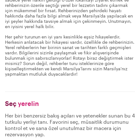
rehberinizin özenle seçtiği yerel bir lezzetin tadını çıkarmak
için mükemmel bir fırsat. Rehberinizden şehirdeki hayatı
hakkında daha fazla bilgi almak veya Marsilya'da yapılacak en
iyi şeyler hakkında tavsiye almak için çekinmeyin. Unutmayın,
en iyisini yerel halk bilir.
Her şehir turunun en iyi yanı kesinlikle eşsiz hikayelerdir.
Herkesin anlatacak bir hikayesi vardır, özellikle de rehberinizin.
Yerel rehberlerin her birinin sanat ve tarihten farklı geçmişleri
vardır. Bilgilerini sizinle paylaşmak ve fikir alışverişinde
bulunmak için sabırsızlanıyorlar! Rotayı biraz değiştirmek ister
misiniz? Sorun değil, rehberler turu isteklerinize göre
kişiselleştirmekten ve kendi Marsilya'larını sizin Marsilya'nız
yapmaktan mutluluk duyacaklardır!
Seç
yerelin
Her biri benzersiz bakış açıları ve yetenekler sunan bu 4
tutkulu yerliyi tanı. Favorini seç, müsaitlik durumunu
kontrol et ve sana özel unutulmaz bir macera için
rezervasyon yap.