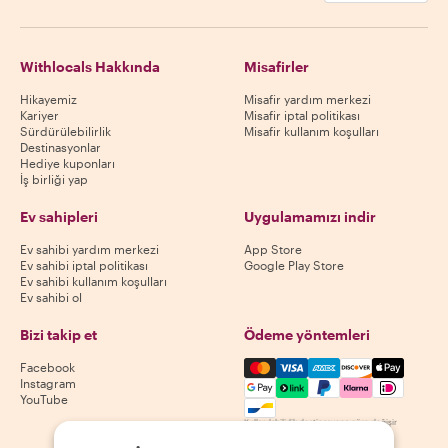
Withlocals Hakkında
Misafirler
Hikayemiz
Misafir yardım merkezi
Kariyer
Misafir iptal politikası
Sürdürülebilirlik
Misafir kullanım koşulları
Destinasyonlar
Hediye kuponları
İş birliği yap
Ev sahipleri
Uygulamamızı indir
Ev sahibi yardım merkezi
App Store
Ev sahibi iptal politikası
Google Play Store
Ev sahibi kullanım koşulları
Ev sahibi ol
Bizi takip et
Ödeme yöntemleri
Mastercard, Visa, Amex, Di
Facebook
Instagram
YouTube
Kullanılabilirlik destinasyona göre değişir