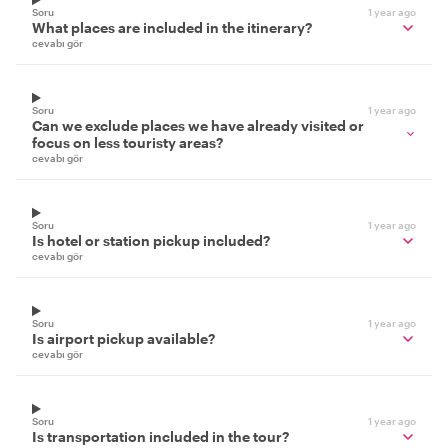
Soru
1 year ago
What places are included in the itinerary?
cevabı gör
Soru
1 year ago
Can we exclude places we have already visited or
focus on less touristy areas?
cevabı gör
Soru
1 year ago
Is hotel or station pickup included?
cevabı gör
Soru
1 year ago
Is airport pickup available?
cevabı gör
Soru
1 year ago
Is transportation included in the tour?