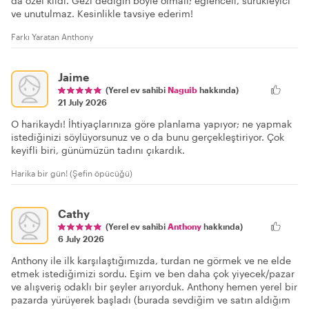
da özel kıldı. Gezi dediğin böyle olmalı; eğlenceli, sürükleyici
ve unutulmaz. Kesinlikle tavsiye ederim!
Farkı Yaratan Anthony
Jaime
(Yerel ev sahibi
Naguib
hakkında)
21 July 2026
O harikaydı! İhtiyaçlarınıza göre planlama yapıyor; ne yapmak
istediğinizi söylüyorsunuz ve o da bunu gerçekleştiriyor. Çok
keyifli biri, günümüzün tadını çıkardık.
Harika bir gün! (Şefin öpücüğü)
Cathy
(Yerel ev sahibi
Anthony
hakkında)
6 July 2026
Anthony ile ilk karşılaştığımızda, turdan ne görmek ve ne elde
etmek istediğimizi sordu. Eşim ve ben daha çok yiyecek/pazar
ve alışveriş odaklı bir şeyler arıyorduk. Anthony hemen yerel bir
pazarda yürüyerek başladı (burada sevdiğim ve satın aldığım