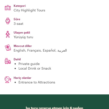
Kategori
City Highlight Tours
Süre
3 saat
Ulaşım şekli
Yürüyüş turu
Mevcut diller
English, Français, Español, العربية
Dahil
Private guide
Local Drink or Snack
Hariç olanlar
Entrance to Attractions
bu turu rezerve etmen için 6 neden