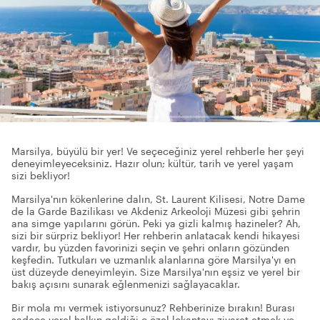
Marsilya, büyülü bir yer! Ve seçeceğiniz yerel rehberle her şeyi
deneyimleyeceksiniz. Hazır olun; kültür, tarih ve yerel yaşam
sizi bekliyor!
Marsilya'nın kökenlerine dalın, St. Laurent Kilisesi, Notre Dame
de la Garde Bazilikası ve Akdeniz Arkeoloji Müzesi gibi şehrin
ana simge yapılarını görün. Peki ya gizli kalmış hazineler? Ah,
sizi bir sürpriz bekliyor! Her rehberin anlatacak kendi hikayesi
vardır, bu yüzden favorinizi seçin ve şehri onların gözünden
keşfedin. Tutkuları ve uzmanlık alanlarına göre Marsilya'yı en
üst düzeyde deneyimleyin. Size Marsilya'nın eşsiz ve yerel bir
bakış açısını sunarak eğlenmenizi sağlayacaklar.
Bir mola mı vermek istiyorsunuz? Rehberinize bırakın! Burası
sadece yerel halkın geldiği o özel lokantayı ziyaret etmek ve