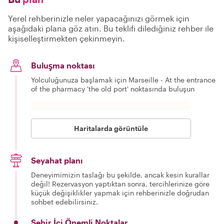
Yerel rehberinizle neler yapacağınızı görmek için
aşağıdaki plana göz atın. Bu teklifi dilediğiniz rehber ile
kişiselleştirmekten çekinmeyin.
Buluşma noktası
Yolculuğunuza başlamak için Marseille - At the entrance
of the pharmacy 'the old port' noktasında buluşun
Haritalarda görüntüle
Seyahat planı
Deneyimimizin taslağı bu şekilde, ancak kesin kurallar
değil! Rezervasyon yaptıktan sonra, tercihlerinize göre
küçük değişiklikler yapmak için rehberinizle doğrudan
sohbet edebilirsiniz.
Şehir İçi Önemli Noktalar