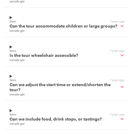
cevabı gör
Soru
1 year ago
Can the tour accommodate children or large groups?
cevabı gör
Soru
1 year ago
Is the tour wheelchair accessible?
cevabı gör
Soru
1 year ago
Can we adjust the start time or extend/shorten the
tour?
cevabı gör
Soru
1 year ago
Can we include food, drink stops, or tastings?
cevabı gör