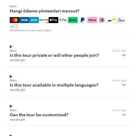
Soru
Hangi ödeme yöntemleri mevcut?
Mastercard, Visa, Amex, Discover, Apple Pay, Google Pay
Müsaitlik varış noktasına göre değişir
Soru
1 year ago
Is this tour private or will other people join?
cevabı gör
Soru
1 year ago
Is this tour available in multiple languages?
cevabı gör
Soru
1 year ago
Can the tour be customized?
cevabı gör