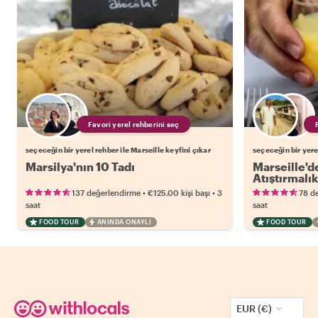
Favori yerel rehberini seç
seçeceğin bir yerel rehber ile Marseille keyfini çıkar
seçeceğin bir yerel
Marsilya'nın 10 Tadı
Marseille'd
Atıştırmalık
•
•
137 değerlendirme
€125.00
kişi başı
3
78 d
saat
saat
FOOD TOUR
ANINDA ONAYLI
FOOD TOUR
EUR (€)