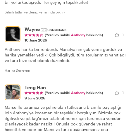
bir yol arkadaşıydı. Her şey için teşekkürler!
Sihirli tatlar ve deniz kenarında piknik
Wayne
🇺🇸
United States
1
(Yerel ev sahibi
Anthony
hakkında)
10 June 2026
Anthony harika bir rehberdi. Marsilya'nın çok yerini gördük ve
harika yemekler yedik! Çok bilgiliydi, tüm sorularımızı yanıtladı
ve turu bize özel olarak düzenledi.
Harika Deneyim
Teng Han
(Yerel ev sahibi
Anthony
hakkında)
1
9 June 2026
Marseille turumuz ve şehre olan tutkusunu bizimle paylaştığı
için Anthony'ye kocaman bir teşekkür borçluyuz. Bizimle çok
ilgiliydi ve jet lag'imizi telafi etmemiz için turumuzu yeniden
planlayacak kadar nazikti! Onunla çok güvende ve rahat
hissettik ve eğer bir Marsilya turu düşünüyorsanız onu