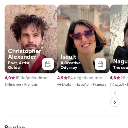
Christopher
Alexander
Iseult
Nagu
Poet, Artist,
A Creative
Guide
Odyssey
The sou
4,9
15 değerlendirme
4,9
54 değerlendirme
4,8
26 
English・Français
English・Español・Français
ربية
Bu
plan