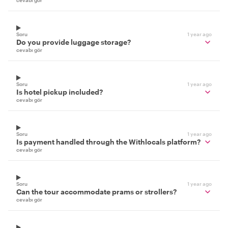
cevabı gör
Soru
1 year ago
Do you provide luggage storage?
cevabı gör
Soru
1 year ago
Is hotel pickup included?
cevabı gör
Soru
1 year ago
Is payment handled through the Withlocals platform?
cevabı gör
Soru
1 year ago
Can the tour accommodate prams or strollers?
cevabı gör