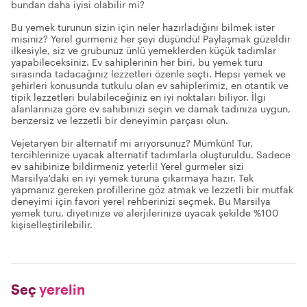
bundan daha iyisi olabilir mi?
Bu yemek turunun sizin için neler hazırladığını bilmek ister
misiniz? Yerel gurmeniz her şeyi düşündü! Paylaşmak güzeldir
ilkesiyle, siz ve grubunuz ünlü yemeklerden küçük tadımlar
yapabileceksiniz. Ev sahiplerinin her biri, bu yemek turu
sırasında tadacağınız lezzetleri özenle seçti. Hepsi yemek ve
şehirleri konusunda tutkulu olan ev sahiplerimiz, en otantik ve
tipik lezzetleri bulabileceğiniz en iyi noktaları biliyor. İlgi
alanlarınıza göre ev sahibinizi seçin ve damak tadınıza uygun,
benzersiz ve lezzetli bir deneyimin parçası olun.
Vejetaryen bir alternatif mi arıyorsunuz? Mümkün! Tur,
tercihlerinize uyacak alternatif tadımlarla oluşturuldu. Sadece
ev sahibinize bildirmeniz yeterli! Yerel gurmeler sizi
Marsilya'daki en iyi yemek turuna çıkarmaya hazır. Tek
yapmanız gereken profillerine göz atmak ve lezzetli bir mutfak
deneyimi için favori yerel rehberinizi seçmek. Bu Marsilya
yemek turu, diyetinize ve alerjilerinize uyacak şekilde %100
kişiselleştirilebilir.
Seç
yerelin