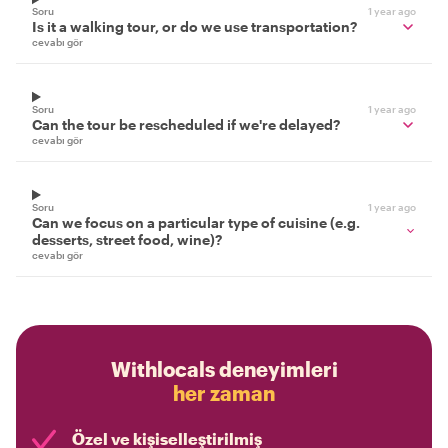
Soru
1 year ago
Is it a walking tour, or do we use transportation?
cevabı gör
Soru
1 year ago
Can the tour be rescheduled if we're delayed?
cevabı gör
Soru
1 year ago
Can we focus on a particular type of cuisine (e.g.
desserts, street food, wine)?
cevabı gör
Withlocals deneyimleri
her zaman
Özel ve kişiselleştirilmiş