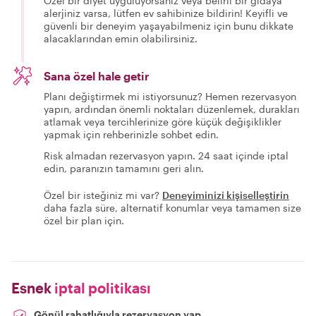
Özel bir diyet uyguluyorsanız veya belirli bir gıdaya
alerjiniz varsa, lütfen ev sahibinize bildirin! Keyifli ve
güvenli bir deneyim yaşayabilmeniz için bunu dikkate
alacaklarından emin olabilirsiniz.
Sana özel hale getir
Planı değiştirmek mi istiyorsunuz? Hemen rezervasyon
yapın, ardından önemli noktaları düzenlemek, durakları
atlamak veya tercihlerinize göre küçük değişiklikler
yapmak için rehberinizle sohbet edin.
Risk almadan rezervasyon yapın. 24 saat içinde iptal
edin, paranızın tamamını geri alın.
Özel bir isteğiniz mi var?
Deneyiminizi kişiselleştirin
daha fazla süre, alternatif konumlar veya tamamen size
özel bir plan için.
Esnek
iptal politikası
Gönül rahatlığıyla rezervasyon yap