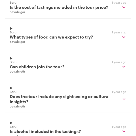
Soru
1 year ago
Is the cost of tastings included in the tour price?
cevabı gör
Soru
1 year ago
What types of food can we expect to try?
cevabı gör
Soru
1 year ago
Can children join the tour?
cevabı gör
Soru
1 year ago
Does the tour include any sightseeing or cultural
insights?
cevabı gör
Soru
1 year ago
Is alcohol included in the tastings?