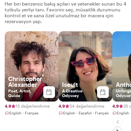
Her biri benzersiz bakış açıları ve yetenekler sunan bu 4
tutkulu yerliyi tanı. Favorini seç, müsaitlik durumunu
kontrol et ve sana özel unutulmaz bir macera için
rezervasyon yap.
Christopher
Alexander
Iseult
Anth
Poet, Artist,
A Creative
Unforge
Guide
Odyssey
Odysse
third p
Unforge
4,9
15 değerlendirme
4,9
54 değerlendirme
4,9
35 
English・Français
English・Español・Français
English