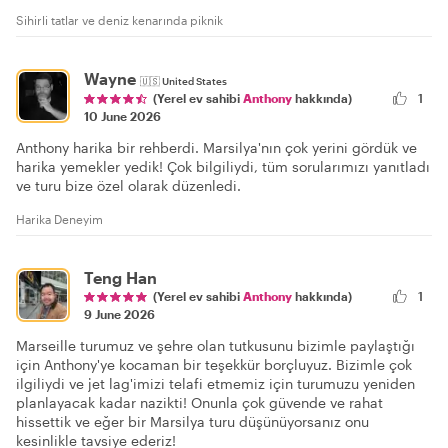
Sihirli tatlar ve deniz kenarında piknik
Wayne
🇺🇸
United States
1
(Yerel ev sahibi
Anthony
hakkında)
10 June 2026
Anthony harika bir rehberdi. Marsilya'nın çok yerini gördük ve
harika yemekler yedik! Çok bilgiliydi, tüm sorularımızı yanıtladı
ve turu bize özel olarak düzenledi.
Harika Deneyim
Teng Han
(Yerel ev sahibi
Anthony
hakkında)
1
9 June 2026
Marseille turumuz ve şehre olan tutkusunu bizimle paylaştığı
için Anthony'ye kocaman bir teşekkür borçluyuz. Bizimle çok
ilgiliydi ve jet lag'imizi telafi etmemiz için turumuzu yeniden
planlayacak kadar nazikti! Onunla çok güvende ve rahat
hissettik ve eğer bir Marsilya turu düşünüyorsanız onu
kesinlikle tavsiye ederiz!