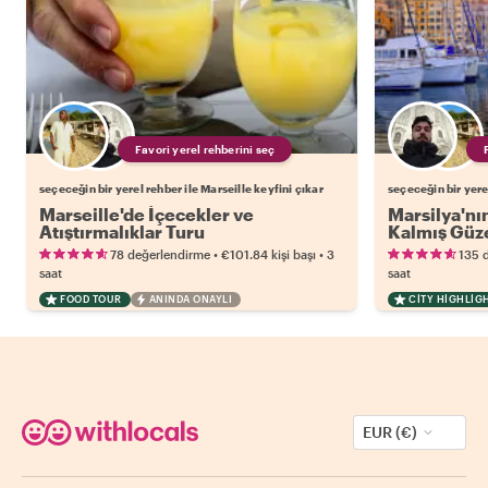
Favori yerel rehberini seç
seçeceğin bir yerel rehber ile Marseille keyfini çıkar
seçeceğin bir yerel
Marseille'de İçecekler ve
Marsilya'nın
Atıştırmalıklar Turu
Kalmış Güze
•
•
78 değerlendirme
€101.84
kişi başı
3
135 
saat
saat
FOOD TOUR
ANINDA ONAYLI
CITY HIGHLIG
EUR (€)