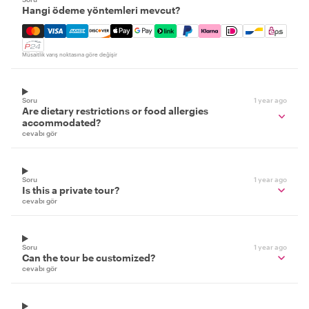
Hangi ödeme yöntemleri mevcut?
Mastercard, Visa, Amex, Discover, Apple Pay, Google Pay
Müsaitlik varış noktasına göre değişir
Soru
1 year ago
Are dietary restrictions or food allergies
accommodated?
cevabı gör
Soru
1 year ago
Is this a private tour?
cevabı gör
Soru
1 year ago
Can the tour be customized?
cevabı gör