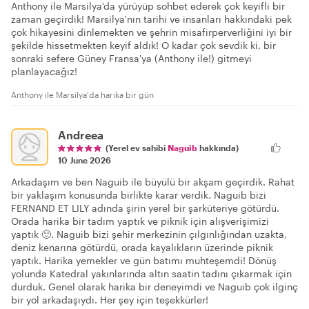
Anthony ile Marsilya'da yürüyüp sohbet ederek çok keyifli bir
zaman geçirdik! Marsilya'nın tarihi ve insanları hakkındaki pek
çok hikayesini dinlemekten ve şehrin misafirperverliğini iyi bir
şekilde hissetmekten keyif aldık! O kadar çok sevdik ki, bir
sonraki sefere Güney Fransa'ya (Anthony ile!) gitmeyi
planlayacağız!
Anthony ile Marsilya'da harika bir gün
Andreea
(Yerel ev sahibi
Naguib
hakkında)
10 June 2026
Arkadaşım ve ben Naguib ile büyülü bir akşam geçirdik. Rahat
bir yaklaşım konusunda birlikte karar verdik. Naguib bizi
FERNAND ET LILY adında şirin yerel bir şarküteriye götürdü.
Orada harika bir tadım yaptık ve piknik için alışverişimizi
yaptık 🙂. Naguib bizi şehir merkezinin çılgınlığından uzakta,
deniz kenarına götürdü, orada kayalıkların üzerinde piknik
yaptık. Harika yemekler ve gün batımı muhteşemdi! Dönüş
yolunda Katedral yakınlarında altın saatin tadını çıkarmak için
durduk. Genel olarak harika bir deneyimdi ve Naguib çok ilginç
bir yol arkadaşıydı. Her şey için teşekkürler!