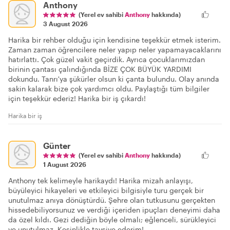
Anthony
(Yerel ev sahibi
Anthony
hakkında)
3 August 2026
Harika bir rehber olduğu için kendisine teşekkür etmek isterim.
Zaman zaman öğrencilere neler yapıp neler yapamayacaklarını
hatırlattı. Çok güzel vakit geçirdik. Ayrıca çocuklarımızdan
birinin çantası çalındığında BİZE ÇOK BÜYÜK YARDIMI
dokundu. Tanrı'ya şükürler olsun ki çanta bulundu. Olay anında
sakin kalarak bize çok yardımcı oldu. Paylaştığı tüm bilgiler
için teşekkür ederiz! Harika bir iş çıkardı!
Harika bir iş
Günter
(Yerel ev sahibi
Anthony
hakkında)
1 August 2026
Anthony tek kelimeyle harikaydı! Harika mizah anlayışı,
büyüleyici hikayeleri ve etkileyici bilgisiyle turu gerçek bir
unutulmaz anıya dönüştürdü. Şehre olan tutkusunu gerçekten
hissedebiliyorsunuz ve verdiği içeriden ipuçları deneyimi daha
da özel kıldı. Gezi dediğin böyle olmalı; eğlenceli, sürükleyici
ve unutulmaz. Kesinlikle tavsiye ederim!