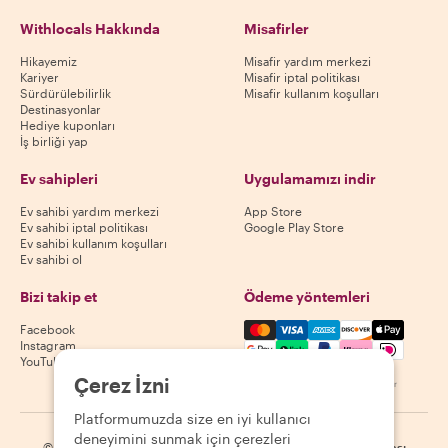
Withlocals Hakkında
Misafirler
Hikayemiz
Misafir yardım merkezi
Kariyer
Misafir iptal politikası
Sürdürülebilirlik
Misafir kullanım koşulları
Destinasyonlar
Hediye kuponları
İş birliği yap
Ev sahipleri
Uygulamamızı indir
Ev sahibi yardım merkezi
App Store
Ev sahibi iptal politikası
Google Play Store
Ev sahibi kullanım koşulları
Ev sahibi ol
Bizi takip et
Ödeme yöntemleri
Mastercard, Visa, Amex, Di
Facebook
Instagram
YouTube
Çerez İzni
Kullanılabilirlik destinasyona göre değişir
Platformumuzda size en iyi kullanıcı
deneyimini sunmak için çerezleri
©
2026
Withlocals.com
|
Gizlilik Politikası
|
Çerezler
|
Site haritası