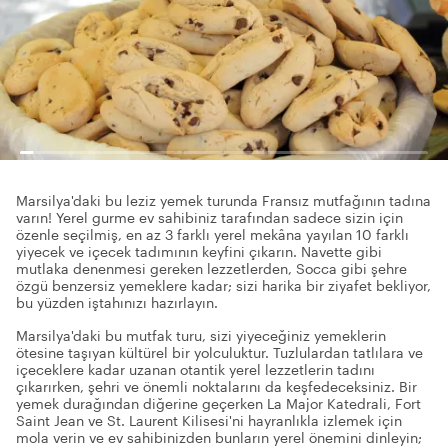
Marsilya'daki bu leziz yemek turunda Fransız mutfağının tadına
varın! Yerel gurme ev sahibiniz tarafından sadece sizin için
özenle seçilmiş, en az 3 farklı yerel mekâna yayılan 10 farklı
yiyecek ve içecek tadımının keyfini çıkarın. Navette gibi
mutlaka denenmesi gereken lezzetlerden, Socca gibi şehre
özgü benzersiz yemeklere kadar; sizi harika bir ziyafet bekliyor,
bu yüzden iştahınızı hazırlayın.
Marsilya'daki bu mutfak turu, sizi yiyeceğiniz yemeklerin
ötesine taşıyan kültürel bir yolculuktur. Tuzlulardan tatlılara ve
içeceklere kadar uzanan otantik yerel lezzetlerin tadını
çıkarırken, şehri ve önemli noktalarını da keşfedeceksiniz. Bir
yemek durağından diğerine geçerken La Major Katedrali, Fort
Saint Jean ve St. Laurent Kilisesi'ni hayranlıkla izlemek için
mola verin ve ev sahibinizden bunların yerel önemini dinleyin;