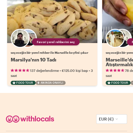
Favori yerel rehberini seç
seçeceğin bir yerel rehber ile Marseille keyfini çıkar
seçeceğin bir yerel
Marsilya'nın 10 Tadı
Marseille'd
Atıştırmalık
•
•
137 değerlendirme
€125.00
kişi başı
3
78 d
saat
saat
FOOD TOUR
ANINDA ONAYLI
FOOD TOUR
EUR (€)