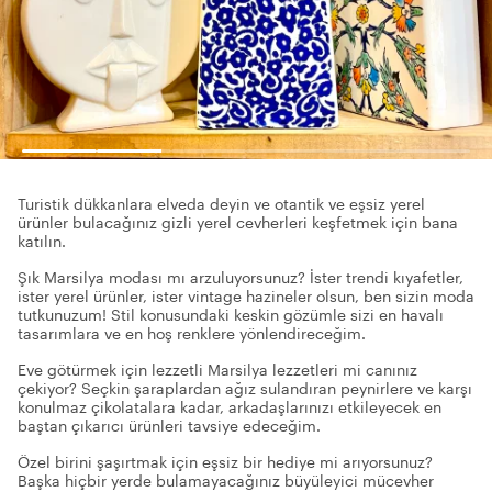
Turistik dükkanlara elveda deyin ve otantik ve eşsiz yerel
ürünler bulacağınız gizli yerel cevherleri keşfetmek için bana
katılın.
Şık Marsilya modası mı arzuluyorsunuz? İster trendi kıyafetler,
ister yerel ürünler, ister vintage hazineler olsun, ben sizin moda
tutkunuzum! Stil konusundaki keskin gözümle sizi en havalı
tasarımlara ve en hoş renklere yönlendireceğim.
Eve götürmek için lezzetli Marsilya lezzetleri mi canınız
çekiyor? Seçkin şaraplardan ağız sulandıran peynirlere ve karşı
konulmaz çikolatalara kadar, arkadaşlarınızı etkileyecek en
baştan çıkarıcı ürünleri tavsiye edeceğim.
Özel birini şaşırtmak için eşsiz bir hediye mi arıyorsunuz?
Başka hiçbir yerde bulamayacağınız büyüleyici mücevher