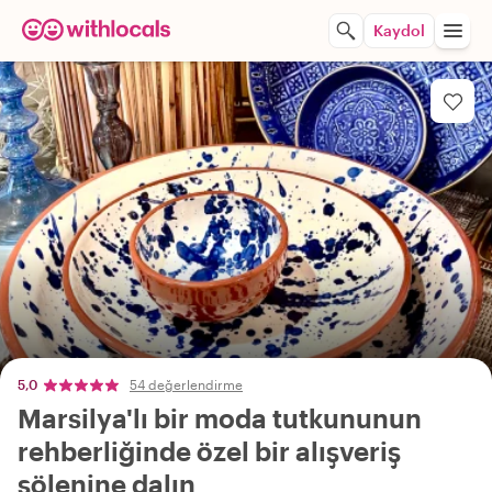
Kaydol
5,0
54 değerlendirme
Marsilya'lı bir moda tutkununun
rehberliğinde özel bir alışveriş
şölenine dalın