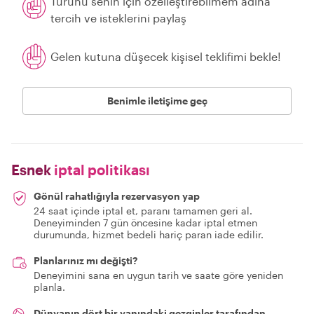
Turunu senin için özelleştirebilmem adına
tercih ve isteklerini paylaş
Gelen kutuna düşecek kişisel teklifimi bekle!
Benimle iletişime geç
Esnek
iptal politikası
Gönül rahatlığıyla rezervasyon yap
24 saat içinde iptal et, paranı tamamen geri al.
Deneyiminden 7 gün öncesine kadar iptal etmen
durumunda, hizmet bedeli hariç paran iade edilir.
Planlarınız mı değişti?
Deneyimini sana en uygun tarih ve saate göre yeniden
planla.
Dünyanın dört bir yanındaki gezginler tarafından