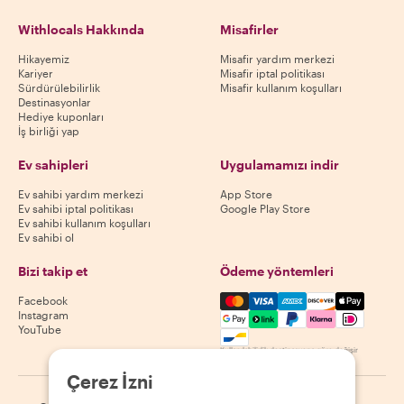
Withlocals Hakkında
Misafirler
Hikayemiz
Misafir yardım merkezi
Kariyer
Misafir iptal politikası
Sürdürülebilirlik
Misafir kullanım koşulları
Destinasyonlar
Hediye kuponları
İş birliği yap
Ev sahipleri
Uygulamamızı indir
Ev sahibi yardım merkezi
App Store
Ev sahibi iptal politikası
Google Play Store
Ev sahibi kullanım koşulları
Ev sahibi ol
Bizi takip et
Ödeme yöntemleri
Mastercard, Visa, Amex, Di
Facebook
Instagram
YouTube
Kullanılabilirlik destinasyona göre değişir
Çerez İzni