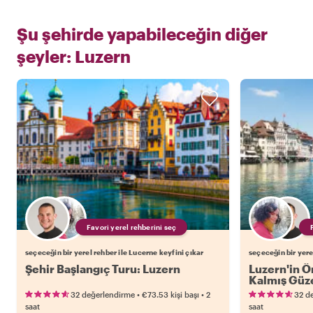
Şu şehirde yapabileceğin diğer
şeyler:
Luzern
Favori yerel rehberini seç
seçeceğin bir yerel rehber ile Lucerne keyfini çıkar
seçeceğin bir yere
Şehir Başlangıç Turu: Luzern
Luzern'in Ön
Kalmış Güze
•
•
32 değerlendirme
€73.53
kişi başı
2
32 d
saat
saat