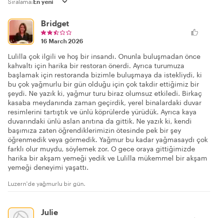
Sıralama:
Bridget
16 March 2026
Lulilla çok ilgili ve hoş bir insandı. Onunla buluşmadan önce
kahvaltı için harika bir restoran önerdi. Ayrıca turumuza
başlamak için restoranda bizimle buluşmaya da istekliydi, ki
bu çok yağmurlu bir gün olduğu için çok takdir ettiğimiz bir
şeydi. Ne yazık ki, yağmur turu biraz olumsuz etkiledi. Birkaç
kasaba meydanında zaman geçirdik, yerel binalardaki duvar
resimlerini tartıştık ve ünlü köprülerde yürüdük. Ayrıca kaya
duvarındaki ünlü aslan anıtına da gittik. Ne yazık ki, kendi
başımıza zaten öğrendiklerimizin ötesinde pek bir şey
öğrenmedik veya görmedik. Yağmur bu kadar yağmasaydı çok
farklı olur muydu, söylemek zor. O gece oraya gittiğimizde
harika bir akşam yemeği yedik ve Lulilla mükemmel bir akşam
yemeği deneyimi yaşattı.
Luzern'de yağmurlu bir gün.
Julie