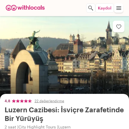
Kaydol
4,8
22 değerlendirme
Luzern Cazibesi: İsviçre Zarafetinde
Bir Yürüyüş
2 saat
City Highlight Tours
Luzern