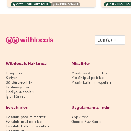
CITY HIGHLIGHT TOUR
ANINDA ONAYLI
CITY HIGHLIG
EUR (€)
Withlocals Hakkında
Misafirler
Hikayemiz
Misafir yardım merkezi
Kariyer
Misafir iptal politikası
Sürdürülebilirlik
Misafir kullanım koşulları
Destinasyonlar
Hediye kuponları
İş birliği yap
Ev sahipleri
Uygulamamızı indir
Ev sahibi yardım merkezi
App Store
Ev sahibi iptal politikası
Google Play Store
Ev sahibi kullanım koşulları
Ev sahibi ol