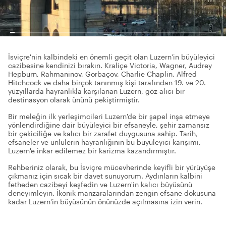
İsviçre'nin kalbindeki en önemli geçit olan Luzern'in büyüleyici
cazibesine kendinizi bırakın. Kraliçe Victoria, Wagner, Audrey
Hepburn, Rahmaninov, Gorbaçov, Charlie Chaplin, Alfred
Hitchcock ve daha birçok tanınmış kişi tarafından 19. ve 20.
yüzyıllarda hayranlıkla karşılanan Luzern, göz alıcı bir
destinasyon olarak ününü pekiştirmiştir.
Bir meleğin ilk yerleşimcileri Luzern'de bir şapel inşa etmeye
yönlendirdiğine dair büyüleyici bir efsaneyle, şehir zamansız
bir çekiciliğe ve kalıcı bir zarafet duygusuna sahip. Tarih,
efsaneler ve ünlülerin hayranlığının bu büyüleyici karışımı,
Luzern'e inkar edilemez bir karizma kazandırmıştır.
Rehberiniz olarak, bu İsviçre mücevherinde keyifli bir yürüyüşe
çıkmanız için sıcak bir davet sunuyorum. Aydınların kalbini
fetheden cazibeyi keşfedin ve Luzern'in kalıcı büyüsünü
deneyimleyin. İkonik manzaralarından zengin efsane dokusuna
kadar Luzern'in büyüsünün önünüzde açılmasına izin verin.