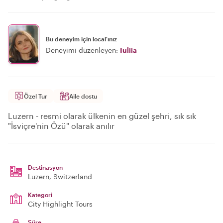
Bu deneyim için local'ınız
Deneyimi düzenleyen:
Iuliia
Özel Tur
Aile dostu
Luzern - resmi olarak ülkenin en güzel şehri, sık sık
"İsviçre'nin Özü" olarak anılır
Destinasyon
Luzern
, Switzerland
Kategori
City Highlight Tours
Süre