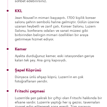
sohbet edebilirsiniz.
KKL
Jean Nouvel'in mimari başyapıtı. 1700 kişilik konser
salonu şehrin sembolü haline gelmiştir. Gölün üzerine
uzanan heybetli ve zarif çatı, Konser Salonu, Luzern
Salonu, konferans odaları ve sanat müzesi gibi
birbirinden belirgin mimari özellikleri bir araya
getirmeye hizmet ediyor.
Kemer
Ayakta durduğunuz kemer, eski istasyondan geriye
kalan tek şey. Ana giriş kapısıydı.
Şapel Köprüsü
Dünyaca ünlü ahşap köprü, Luzern'in en çok
fotoğraflanan yeridir.
Fritschi çeşmesi
Luzern'de şen şakrak bir çiftçi olan Fritschi hakkında bir
efsane vardır. Luzern'e yaptığı her iş gezisi, tavernaları
ziyaret edip eğlenerek sona ererdi. Tüm parasını,