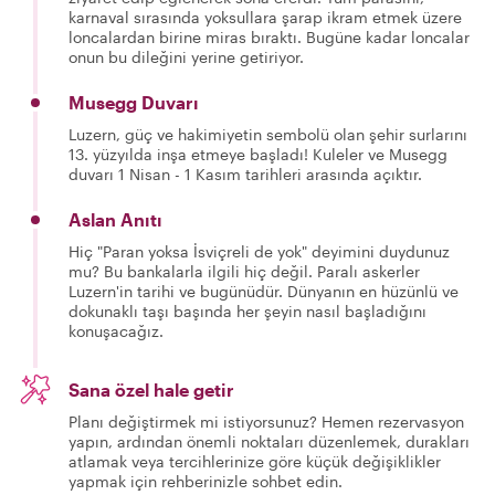
karnaval sırasında yoksullara şarap ikram etmek üzere
loncalardan birine miras bıraktı. Bugüne kadar loncalar
onun bu dileğini yerine getiriyor.
Musegg Duvarı
Luzern, güç ve hakimiyetin sembolü olan şehir surlarını
13. yüzyılda inşa etmeye başladı! Kuleler ve Musegg
duvarı 1 Nisan - 1 Kasım tarihleri arasında açıktır.
Aslan Anıtı
Hiç "Paran yoksa İsviçreli de yok" deyimini duydunuz
mu? Bu bankalarla ilgili hiç değil. Paralı askerler
Luzern'in tarihi ve bugünüdür. Dünyanın en hüzünlü ve
dokunaklı taşı başında her şeyin nasıl başladığını
konuşacağız.
Sana özel hale getir
Planı değiştirmek mi istiyorsunuz? Hemen rezervasyon
yapın, ardından önemli noktaları düzenlemek, durakları
atlamak veya tercihlerinize göre küçük değişiklikler
yapmak için rehberinizle sohbet edin.