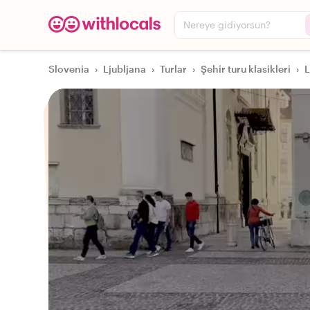
Nereye gidiyorsun?
Slovenia
›
Ljubljana
›
Turlar
›
Şehir turu klasikleri
›
L