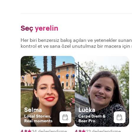
Seç
yerelin
Her biri benzersiz bakış açıları ve yetenekler suna
kontrol et ve sana özel unutulmaz bir macera için
Selma
Lučka
Local Stories,
Carpe Diem &
Real moments
Beer Pro
4,8
34 değerlendirme
4,9
23 değerlendirme