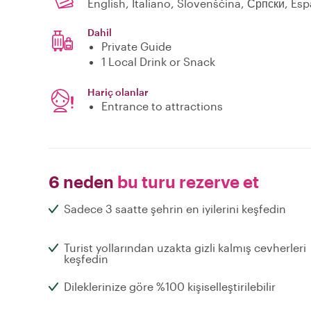
English, Italiano, Slovenščina, Српски, Esp
Dahil
Private Guide
1 Local Drink or Snack
Hariç olanlar
Entrance to attractions
6 neden
bu turu rezerve et
Sadece 3 saatte şehrin en iyilerini keşfedin
Turist yollarından uzakta gizli kalmış cevherleri
keşfedin
Dileklerinize göre %100 kişiselleştirilebilir