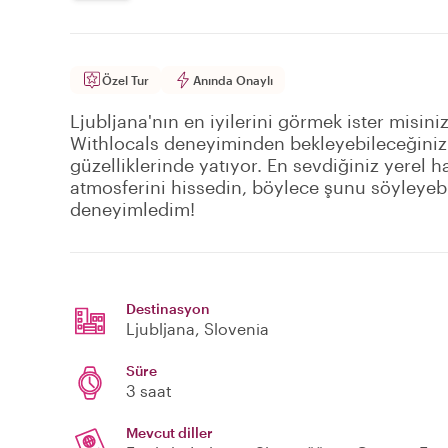
Özel Tur
Anında Onaylı
Ljubljana'nın en iyilerini görmek ister misiniz
Withlocals deneyiminden bekleyebileceğiniz g
güzelliklerinde yatıyor. En sevdiğiniz yerel h
atmosferini hissedin, böylece şunu söyleyebil
deneyimledim!
Destinasyon
Ljubljana
, Slovenia
Süre
3 saat
Mevcut diller