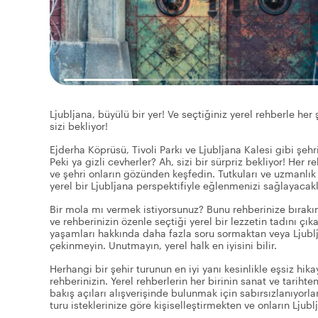
Ljubljana, büyülü bir yer! Ve seçtiğiniz yerel rehberle her
sizi bekliyor!
Ejderha Köprüsü, Tivoli Parkı ve Ljubljana Kalesi gibi şehr
Peki ya gizli cevherler? Ah, sizi bir sürpriz bekliyor! Her 
ve şehri onların gözünden keşfedin. Tutkuları ve uzmanlık
yerel bir Ljubljana perspektifiyle eğlenmenizi sağlayacakl
Bir mola mı vermek istiyorsunuz? Bunu rehberinize bırakın
ve rehberinizin özenle seçtiği yerel bir lezzetin tadını ç
yaşamları hakkında daha fazla soru sormaktan veya Ljublj
çekinmeyin. Unutmayın, yerel halk en iyisini bilir.
Herhangi bir şehir turunun en iyi yanı kesinlikle eşsiz hika
rehberinizin. Yerel rehberlerin her birinin sanat ve tarihten
bakış açıları alışverişinde bulunmak için sabırsızlanıyorla
turu isteklerinize göre kişiselleştirmekten ve onların Ljub