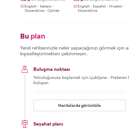
English・Italiano・
English・Español・Hrvatski・
Slovenščina・Српски
Slovenščina
Bu
plan
Yerel rehberinizle neler yapacağınızı görmek için aş
kişiselleştirmekten çekinmeyin.
Buluşma noktası
Yolculuğunuza başlamak için Ljubljana - Prešeren
buluşun
Haritalarda görüntüle
Seyahat planı