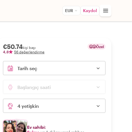
EUR
Kaydol
€50.74
Özel
kişi başı
4,8
56 değerlendirme
Tarih seç
Başlangıç saati
4 yetişkin
Ev sahibi: