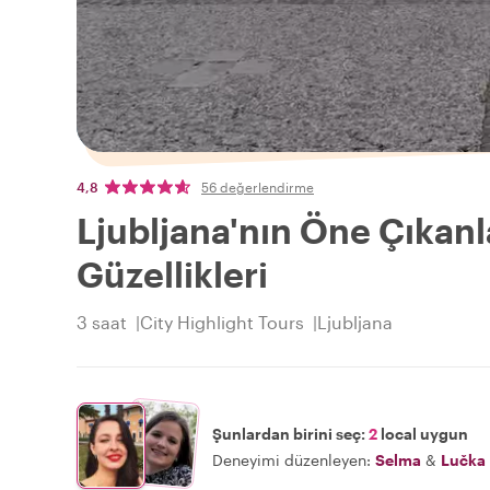
4,8
56 değerlendirme
Ljubljana'nın Öne Çıkanla
Güzellikleri
3 saat
City Highlight Tours
Ljubljana
Şunlardan birini seç:
2
local uygun
Deneyimi düzenleyen:
Selma
&
Lučka