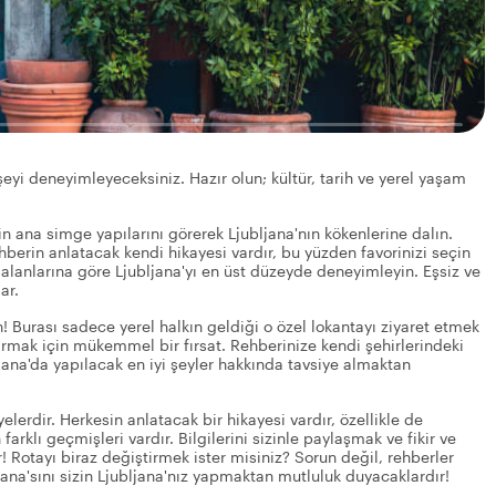
 şeyi deneyimleyeceksiniz. Hazır olun; kültür, tarih ve yerel yaşam
in ana simge yapılarını görerek Ljubljana'nın kökenlerine dalın.
rehberin anlatacak kendi hikayesi vardır, bu yüzden favorinizi seçin
 alanlarına göre Ljubljana'yı en üst düzeyde deneyimleyin. Eşsiz ve
ar.
! Burası sadece yerel halkın geldiği o özel lokantayı ziyaret etmek
ıkarmak için mükemmel bir fırsat. Rehberinize kendi şehirlerindeki
ana'da yapılacak en iyi şeyler hakkında tavsiye almaktan
yelerdir. Herkesin anlatacak bir hikayesi vardır, özellikle de
 farklı geçmişleri vardır. Bilgilerini sizinle paylaşmak ve fikir ve
r! Rotayı biraz değiştirmek ister misiniz? Sorun değil, rehberler
ljana'sını sizin Ljubljana'nız yapmaktan mutluluk duyacaklardır!