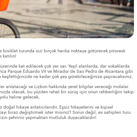
e bisiklet turunda sizi birçok harika noktaya götürecek pitoresk
 katılın!
lek üzerinde kat edilecek çok yer var. Yeşil alanlarda, dar sokaklarda
yunca Parque Eduardo VII ve Mirador de Sao Pedro de Alcantara gibi
etle keşfettiğinizde ne kadar çok şey görebileceğinize şaşıracaksınız.
eler anlatacağı ve Lizbon hakkında yerel bilgiler vereceği molalar
nızda olacak, bu yüzden rahat bir sürüş için onun rehberliğini takip
yolu haline gelecek.
 doğal hikaye anlatıcılarıdır. Eşsiz hikayelerini ve kişisel
tayı biraz değiştirmek ister misiniz? Sorun değil, ev sahipleri turu
i sizin şehriniz yapmaktan mutluluk duyacaklardır!