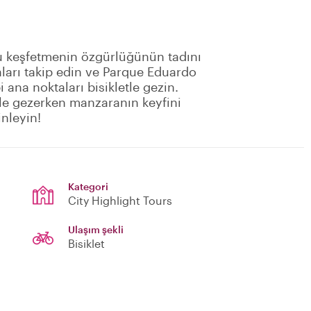
on'u keşfetmenin özgürlüğünün tadını
aları takip edin ve Parque Eduardo
 ana noktaları bisikletle gezin.
etle gezerken manzaranın keyfini
inleyin!
Kategori
City Highlight Tours
Ulaşım şekli
Bisiklet