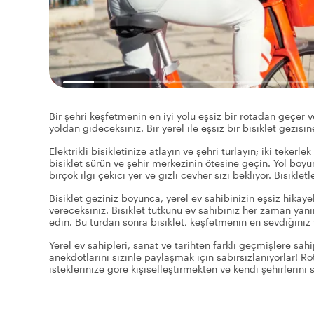
Bir şehri keşfetmenin en iyi yolu eşsiz bir rotadan geçer v
yoldan gideceksiniz. Bir yerel ile eşsiz bir bisiklet gezisine
Elektrikli bisikletinize atlayın ve şehri turlayın; iki teker
bisiklet sürün ve şehir merkezinin ötesine geçin. Yol bo
birçok ilgi çekici yer ve gizli cevher sizi bekliyor. Bisikl
Bisiklet geziniz boyunca, yerel ev sahibinizin eşsiz hikay
vereceksiniz. Bisiklet tutkunu ev sahibiniz her zaman yanı
edin. Bu turdan sonra bisiklet, keşfetmenin en sevdiğiniz 
Yerel ev sahipleri, sanat ve tarihten farklı geçmişlere sahip
anekdotlarını sizinle paylaşmak için sabırsızlanıyorlar! Ro
isteklerinize göre kişiselleştirmekten ve kendi şehirlerin