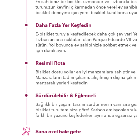
Ev sahibiniz bir bisiklet uzmanıdır ve Lizbon'da bisi
turunuzun keyfini çıkarmadan önce yerel ev sahibini
bisiklet deneyimi için yerel bisiklet kurallarına uy
Daha Fazla Yer Keşfedin
E-bisiklet turuyla keşfedilecek daha çok şey var! Ye
Lizbon'un ana noktaları olan Parque Eduardo VII v
sürün. Yol boyunca ev sahibinizle sohbet etmek ve 
için duraklayın.
Resimli Rota
Bisiklet dostu yollar en iyi manzaralara sahiptir ve
Manzaraların tadını çıkarın, alışılmışın dışına çıkın
manzaralı yerleri keşfedin
Sürdürülebilir & Eğlenceli
Sağlıklı bir yaşam tarzını sürdürmenin yanı sıra g
bisiklet turu tam size göre! Karbon emisyonlarını 
farklı bir yüzünü keşfederken aynı anda egzersiz y
Sana özel hale getir