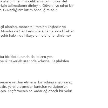
klete binmenin inceliklerini bilir. E-bisiklet
zin talimatlarını dinleyin. Güvenli ve rahat bir
un. Güvenliğiniz bizim önceliğimizdir.
şil alanları, manzaralı rotaları keşfedin ve
e Mirador de Sao Pedro de Alcantara'da bisiklet
şehir hakkında hikayeler ile bilgiler dinlemek
 bu bisiklet turunda da istisna yok.
 ve iki tekerlek üzerinde kolayca ulaşılabilen
ezegene yardım etmenin bir yolunu arıyorsanız,
kesin, yerel ulaşımdan kurtulun ve Lizbon'un
apın. Keşfetmenin ne kadar eğlenceli bir yolu!