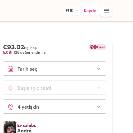
EUR
Kaydol
€93.02
Özel
kişi başı
5,0
129 değerlendirme
Tarih seç
Başlangıç saati
4 yetişkin
Ev sahibi:
André