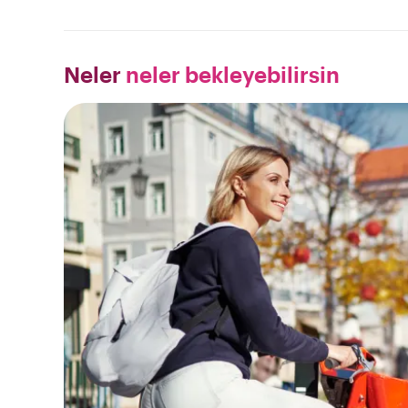
Neler
neler bekleyebilirsin