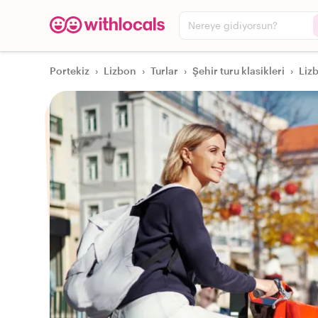
Nereye gidiyorsun?
Portekiz
›
Lizbon
›
Turlar
›
Şehir turu klasikleri
›
Lizb