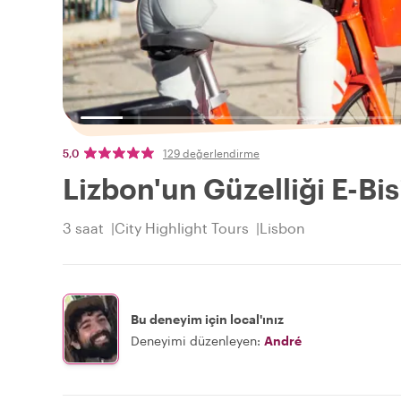
5,0
129 değerlendirme
Lizbon'un Güzelliği E-Bis
3 saat
City Highlight Tours
Lisbon
Bu deneyim için local'ınız
Deneyimi düzenleyen:
André