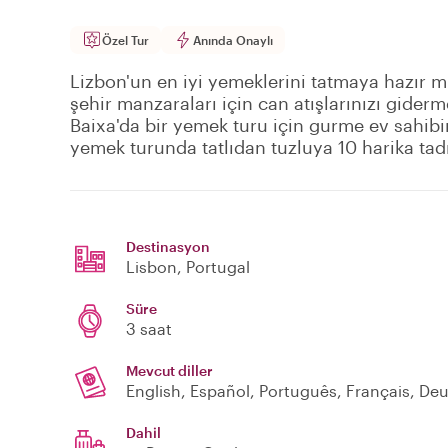
Özel Tur
Anında Onaylı
Lizbon'un en iyi yemeklerini tatmaya hazır mıs
şehir manzaraları için can atışlarınızı gider
Baixa'da bir yemek turu için gurme ev sahibin
yemek turunda tatlıdan tuzluya 10 harika tadı
Destinasyon
Lisbon
, Portugal
Süre
3 saat
Mevcut diller
English, Español, Português, Français, De
Dahil