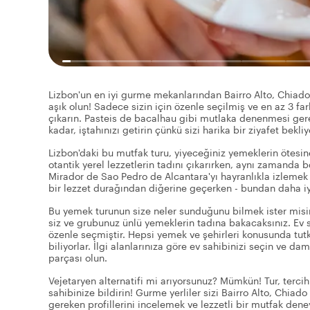
Lizbon'un en iyi gurme mekanlarından Bairro Alto, Chiado 
aşık olun! Sadece sizin için özenle seçilmiş ve en az 3 fa
çıkarın. Pasteis de bacalhau gibi mutlaka denenmesi gere
kadar, iştahınızı getirin çünkü sizi harika bir ziyafet bekliy
Lizbon'daki bu mutfak turu, yiyeceğiniz yemeklerin ötesine
otantik yerel lezzetlerin tadını çıkarırken, aynı zamanda b
Mirador de Sao Pedro de Alcantara'yı hayranlıkla izlemek 
bir lezzet durağından diğerine geçerken - bundan daha iyi
Bu yemek turunun size neler sunduğunu bilmek ister misin
siz ve grubunuz ünlü yemeklerin tadına bakacaksınız. Ev sa
özenle seçmiştir. Hepsi yemek ve şehirleri konusunda tutkul
biliyorlar. İlgi alanlarınıza göre ev sahibinizi seçin ve d
parçası olun.
Vejetaryen alternatifi mi arıyorsunuz? Mümkün! Tur, tercih
sahibinize bildirin! Gurme yerliler sizi Bairro Alto, Chia
gereken profillerini incelemek ve lezzetli bir mutfak dene