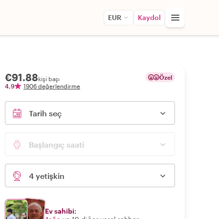
EUR
Kaydol
€91.88
Özel
kişi başı
4,9
1906 değerlendirme
Tarih seç
Başlangıç saati
4 yetişkin
Ev sahibi: