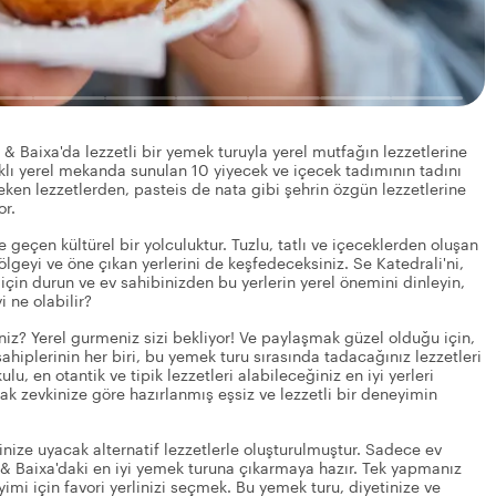
& Baixa'da lezzetli bir yemek turuyla yerel mutfağın lezzetlerine
rklı yerel mekanda sunulan 10 yiyecek ve içecek tadımının tadını
ken lezzetlerden, pasteis de nata gibi şehrin özgün lezzetlerine
or.
 geçen kültürel bir yolculuktur. Tuzlu, tatlı ve içeceklerden oluşan
ölgeyi ve öne çıkan yerlerini de keşfedeceksiniz. Se Katedrali'ni,
için durun ve ev sahibinizden bu yerlerin yerel önemini dinleyin,
 ne olabilir?
iz? Yerel gurmeniz sizi bekliyor! Ve paylaşmak güzel olduğu için,
hiplerinin her biri, bu yemek turu sırasında tadacağınız lezzetleri
u, en otantik ve tipik lezzetleri alabileceğiniz en iyi yerleri
amak zevkinize göre hazırlanmış eşsiz ve lezzetli bir deneyimin
inize uyacak alternatif lezzetlerle oluşturulmuştur. Sadece ev
do & Baixa'daki en iyi yemek turuna çıkarmaya hazır. Tek yapmanız
yimi için favori yerlinizi seçmek. Bu yemek turu, diyetinize ve