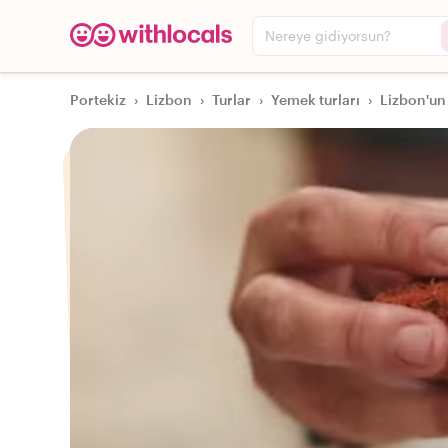
Nereye gidiyorsun?
Portekiz
›
Lizbon
›
Turlar
›
Yemek turları
›
Lizbon'un 