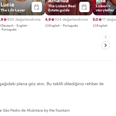
Amanda
Rita
Lucia
The Lisbon Real
Lisbon's
The Life Lover
Estate guide
storyteller
,9
850 değerlendirme
4,9
104 değerlendirme
5,0
17 değe
Deutsch・English・
English・Português
English
Português
ağıdaki plana göz atın. Bu teklifi dilediğiniz rehber ile
e São Pedro de Alcântara by the fountain