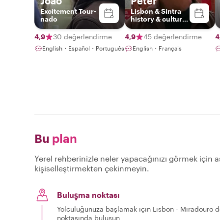
João
Peter
Excitement Tour-
Lisbon & Sintra
nado
history & culture
specialist
4,9
30 değerlendirme
4,9
45 değerlendirme
4
English・Español・Português
English・Français
Bu
plan
Yerel rehberinizle neler yapacağınızı görmek için aş
kişiselleştirmekten çekinmeyin.
Buluşma noktası
Yolculuğunuza başlamak için Lisbon - Miradouro d
noktasında buluşun