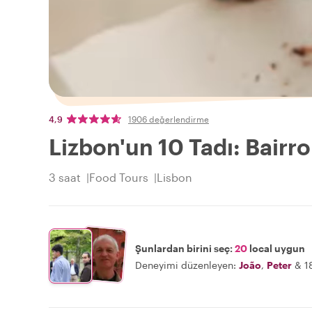
4,9
1906 değerlendirme
Lizbon'un 10 Tadı: Bairro
3 saat
Food Tours
Lisbon
Şunlardan birini seç:
20
local uygun
Deneyimi düzenleyen:
João
,
Peter
&
1