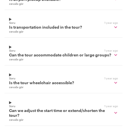
cevabı gör
Soru
1 year ago
Is transportation included in the tour?
cevabı gör
Soru
1 year ago
Can the tour accommodate children or large groups?
cevabı gör
Soru
1 year ago
Is the tour wheelchair accessible?
cevabı gör
Soru
1 year ago
Can we adjust the start time or extend/shorten the
tour?
cevabı gör