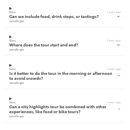
Soru
1 year ago
Can we include food, drink stops, or tastings?
cevabı gör
Soru
1 year ago
Where does the tour start and end?
cevabı gör
Soru
1 year ago
Is it better to do the tour in the morning or afternoon
to avoid crowds?
cevabı gör
Soru
1 year ago
Can a city highlights tour be combined with other
experiences, like food or bike tours?
cevabı gör