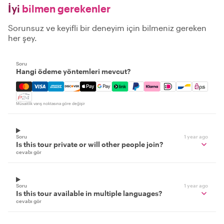
İyi
bilmen gerekenler
Sorunsuz ve keyifli bir deneyim için bilmeniz gereken
her şey.
Soru
Hangi ödeme yöntemleri mevcut?
Mastercard, Visa, Amex, Discover, Apple Pay, Google Pay
Müsaitlik varış noktasına göre değişir
Soru
1 year ago
Is this tour private or will other people join?
cevabı gör
Soru
1 year ago
Is this tour available in multiple languages?
cevabı gör