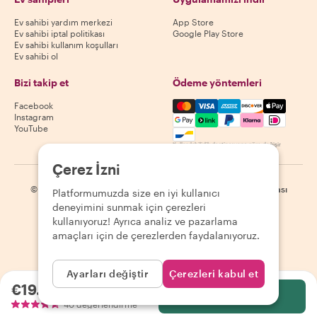
Ev sahibi yardım merkezi
App Store
Ev sahibi iptal politikası
Google Play Store
Ev sahibi kullanım koşulları
Ev sahibi ol
Bizi takip et
Ödeme yöntemleri
Mastercard, Visa, Amex, Di
Facebook
Instagram
YouTube
Kullanılabilirlik destinasyona göre değişir
Çerez İzni
©
2026
Withlocals.com
|
Gizlilik Politikası
|
Çerezler
|
Site haritası
Platformumuzda size en iyi kullanıcı
deneyimini sunmak için çerezleri
kullanıyoruz! Ayrıca analiz ve pazarlama
amaçları için de çerezlerden faydalanıyoruz.
Ayarları değiştir
Çerezleri kabul et
€19.12
kişi başı
Seç
40 değerlendirme