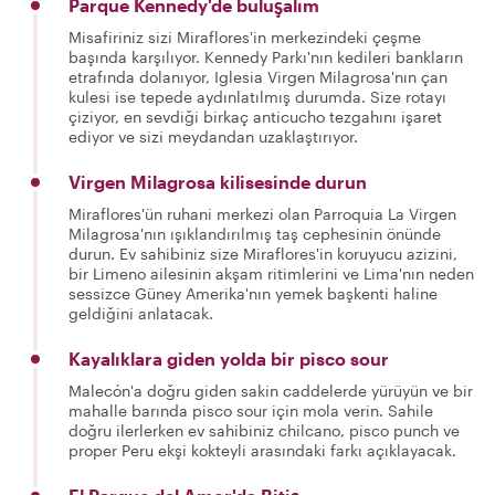
Parque Kennedy'de buluşalım
Misafiriniz sizi Miraflores'in merkezindeki çeşme
başında karşılıyor. Kennedy Parkı'nın kedileri bankların
etrafında dolanıyor, Iglesia Virgen Milagrosa'nın çan
kulesi ise tepede aydınlatılmış durumda. Size rotayı
çiziyor, en sevdiği birkaç anticucho tezgahını işaret
ediyor ve sizi meydandan uzaklaştırıyor.
Virgen Milagrosa kilisesinde durun
Miraflores'ün ruhani merkezi olan Parroquia La Virgen
Milagrosa'nın ışıklandırılmış taş cephesinin önünde
durun. Ev sahibiniz size Miraflores'in koruyucu azizini,
bir Limeno ailesinin akşam ritimlerini ve Lima'nın neden
sessizce Güney Amerika'nın yemek başkenti haline
geldiğini anlatacak.
Kayalıklara giden yolda bir pisco sour
Malecón'a doğru giden sakin caddelerde yürüyün ve bir
mahalle barında pisco sour için mola verin. Sahile
doğru ilerlerken ev sahibiniz chilcano, pisco punch ve
proper Peru ekşi kokteyli arasındaki farkı açıklayacak.