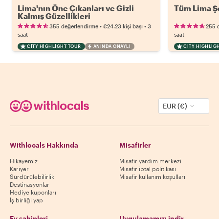
Lima'nın Öne Çıkanları ve Gizli
Tüm Lima Ş
Kalmış Güzellikleri
•
•
355 değerlendirme
€24.23
kişi başı
3
255 
saat
saat
CITY HIGHLIGHT TOUR
ANINDA ONAYLI
CITY HIGHLIG
EUR (€)
Withlocals Hakkında
Misafirler
Hikayemiz
Misafir yardım merkezi
Kariyer
Misafir iptal politikası
Sürdürülebilirlik
Misafir kullanım koşulları
Destinasyonlar
Hediye kuponları
İş birliği yap
Ev sahipleri
Uygulamamızı indir