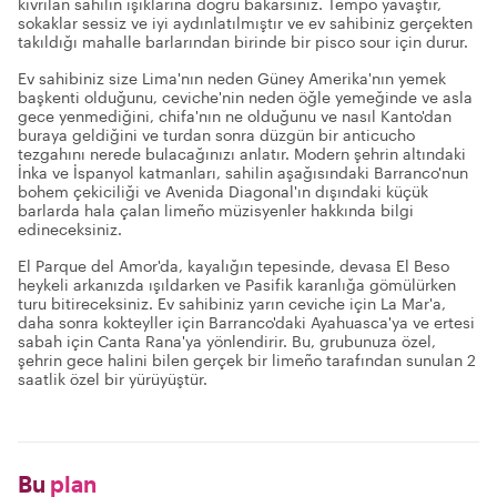
kıvrılan sahilin ışıklarına doğru bakarsınız. Tempo yavaştır,
sokaklar sessiz ve iyi aydınlatılmıştır ve ev sahibiniz gerçekten
takıldığı mahalle barlarından birinde bir pisco sour için durur.
Ev sahibiniz size Lima'nın neden Güney Amerika'nın yemek
başkenti olduğunu, ceviche'nin neden öğle yemeğinde ve asla
gece yenmediğini, chifa'nın ne olduğunu ve nasıl Kanto'dan
buraya geldiğini ve turdan sonra düzgün bir anticucho
tezgahını nerede bulacağınızı anlatır. Modern şehrin altındaki
İnka ve İspanyol katmanları, sahilin aşağısındaki Barranco'nun
bohem çekiciliği ve Avenida Diagonal'ın dışındaki küçük
barlarda hala çalan limeño müzisyenler hakkında bilgi
edineceksiniz.
El Parque del Amor'da, kayalığın tepesinde, devasa El Beso
heykeli arkanızda ışıldarken ve Pasifik karanlığa gömülürken
turu bitireceksiniz. Ev sahibiniz yarın ceviche için La Mar'a,
daha sonra kokteyller için Barranco'daki Ayahuasca'ya ve ertesi
sabah için Canta Rana'ya yönlendirir. Bu, grubunuza özel,
şehrin gece halini bilen gerçek bir limeño tarafından sunulan 2
saatlik özel bir yürüyüştür.
Bu
plan