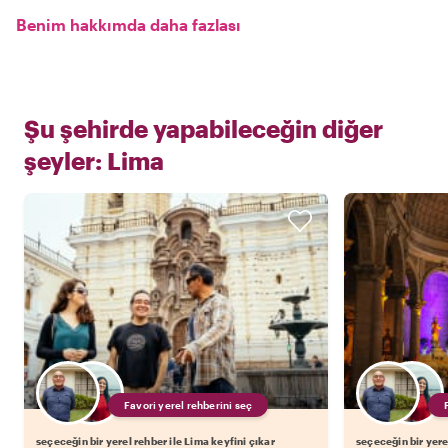
Benim hakkımda daha fazlası
Şu şehirde yapabileceğin diğer
şeyler:
Lima
Favori yerel rehberini seç
seçeceğin bir yerel rehber ile Lima keyfini çıkar
seçeceğin bir yere