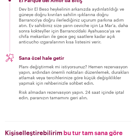
El Parque del Amor'da Bitiş
Dev bir El Beso heykelinin arkanızda aydınlatıldığı ve
güneye doğru kıvrılan sahilin ışıklarına doğru
Barranco'ya doğru ilerlediğiniz uçurum parkına adım
atın. Ev sahibiniz size yarın ceviche için La Mar'a, daha
sonra kokteyller için Barranco'daki Ayahuasca'ya ve
chifa mekanları ile gece geç saatlere kadar açık
anticucho ızgaralarının kısa listesini verir.
Sana özel hale getir
Planı değiştirmek mi istiyorsunuz? Hemen rezervasyon
yapın, ardından önemli noktaları düzenlemek, durakları
atlamak veya tercihlerinize göre küçük değişiklikler
yapmak için rehberinizle sohbet edin.
Risk almadan rezervasyon yapın. 24 saat içinde iptal
edin, paranızın tamamını geri alın.
Kişiselleştirebilirim
bu tur tam sana göre