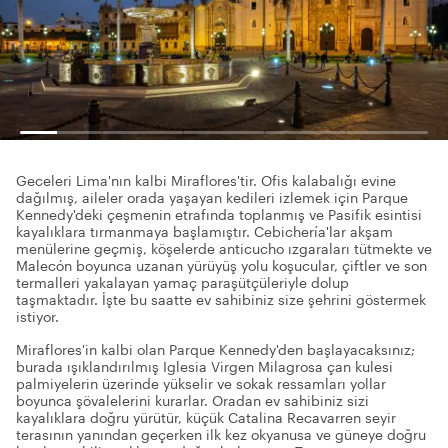
Geceleri Lima'nın kalbi Miraflores'tir. Ofis kalabalığı evine
dağılmış, aileler orada yaşayan kedileri izlemek için Parque
Kennedy'deki çeşmenin etrafında toplanmış ve Pasifik esintisi
kayalıklara tırmanmaya başlamıştır. Cebichería'lar akşam
menülerine geçmiş, köşelerde anticucho ızgaraları tütmekte ve
Malecón boyunca uzanan yürüyüş yolu koşucular, çiftler ve son
termalleri yakalayan yamaç paraşütçüleriyle dolup
taşmaktadır. İşte bu saatte ev sahibiniz size şehrini göstermek
istiyor.
Miraflores'in kalbi olan Parque Kennedy'den başlayacaksınız;
burada ışıklandırılmış Iglesia Virgen Milagrosa çan kulesi
palmiyelerin üzerinde yükselir ve sokak ressamları yollar
boyunca şövalelerini kurarlar. Oradan ev sahibiniz sizi
kayalıklara doğru yürütür, küçük Catalina Recavarren seyir
terasının yanından geçerken ilk kez okyanusa ve güneye doğru