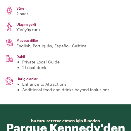
Süre
2 saat
Ulaşım şekli
Yürüyüş turu
Mevcut diller
English, Português, Español, Čeština
Dahil
Private Local Guide
1 Local drink
Hariç olanlar
Entrance to Attractions
Additional food and drinks beyond inclusions
bu turu rezerve etmen için 5 neden
Parque Kennedy'den