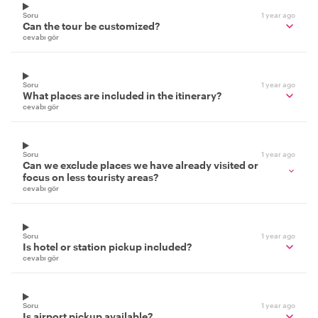
Soru
1 year ago
Can the tour be customized?
cevabı gör
Soru
1 year ago
What places are included in the itinerary?
cevabı gör
Soru
1 year ago
Can we exclude places we have already visited or
focus on less touristy areas?
cevabı gör
Soru
1 year ago
Is hotel or station pickup included?
cevabı gör
Soru
1 year ago
Is airport pickup available?