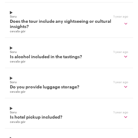
Soru
1 year ago
Does the tour include any sightseeing or cultural
insights?
cevabı gör
Soru
1 year ago
Is alcohol included in the tastings?
cevabı gör
Soru
1 year ago
Do you provide luggage storage?
cevabı gör
Soru
1 year ago
Is hotel pickup included?
cevabı gör