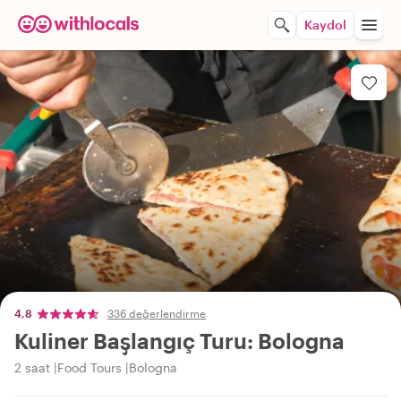
Kaydol
4,8
336 değerlendirme
Kuliner Başlangıç Turu: Bologna
2 saat
Food Tours
Bologna