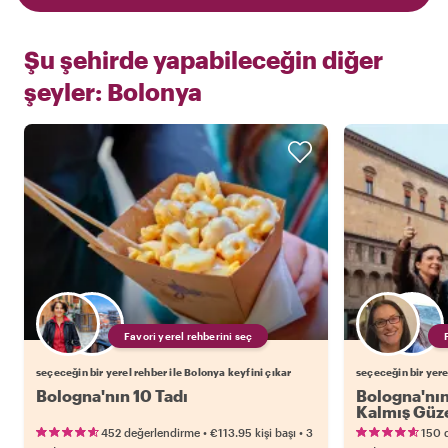
Şu şehirde yapabileceğin diğer
şeyler:
Bolonya
Favori yerel rehberini seç
seçeceğin bir yerel rehber ile Bolonya keyfini çıkar
seçeceğin bir yere
Bologna'nın 10 Tadı
Bologna'nın
Kalmış Güze
•
•
452 değerlendirme
€113.95
kişi başı
3
150 