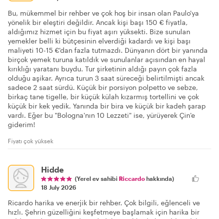
Bu, mükemmel bir rehber ve çok hoş bir insan olan Paulo'ya
yönelik bir eleştiri değildir. Ancak kişi başı 150 € fiyatla,
aldığımız hizmet için bu fiyat aşırı yüksekti. Bize sunulan
yemekler belli ki bütçesinin elverdiği kadardı ve kişi başı
maliyeti 10-15 €'dan fazla tutmazdı. Dünyanın dört bir yanında
birçok yemek turuna katıldık ve sunulanlar açısından en hayal
kırıklığı yaratanı buydu. Tur şirketinin aldığı payın çok fazla
olduğu aşikar. Ayrıca turun 3 saat süreceği belirtilmişti ancak
sadece 2 saat sürdü. Küçük bir porsiyon polpetto ve sebze,
birkaç tane tigelle, bir küçük külah kızarmış tortellini ve çok
küçük bir kek yedik. Yanında bir bira ve küçük bir kadeh şarap
vardı. Eğer bu "Bologna'nın 10 Lezzeti" ise, yürüyerek Çin'e
giderim!
Fiyatı çok yüksek
Hidde
(Yerel ev sahibi
Riccardo
hakkında)
18 July 2026
Ricardo harika ve enerjik bir rehber. Çok bilgili, eğlenceli ve
hızlı. Şehrin güzelliğini keşfetmeye başlamak için harika bir