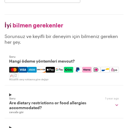
İyi
bilmen gerekenler
Sorunsuz ve keyifli bir deneyim için bilmeniz gereken
her şey.
Soru
Hangi ödeme yöntemleri mevcut?
Mastercard, Visa, Amex, Discover, Apple Pay, Google Pay
Müsaitlik varış noktasına göre değişir
Soru
1 year ago
Are dietary restrictions or food allergies
accommodated?
cevabı gör