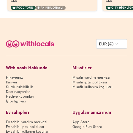
saat
saat
FOOD TOUR
ANINDA ONAYLI
CITY HIGHLIG
EUR (€)
Withlocals Hakkında
Misafirler
Hikayemiz
Misafir yardım merkezi
Kariyer
Misafir iptal politikası
Sürdürülebilirlik
Misafir kullanım koşulları
Destinasyonlar
Hediye kuponları
İş birliği yap
Ev sahipleri
Uygulamamızı indir
Ev sahibi yardım merkezi
App Store
Ev sahibi iptal politikası
Google Play Store
Ev sahibi kullanım koşulları