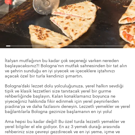
İtalyan mutfağının bu kadar çok seçeneği varken nereden
başlayacaksınız?! Bologna'nın mutfak sahnesinden bir tat alın
ve şehrin sunduğu en iyi yiyecek ve içeceklere iştahınızı
açacak özel bir turla kendinizi şımartın.
Bologna'daki lezzet dolu yolculuğunuza, yerel halkın sevdiği
tipik ve klasik lezzetleri size tanıtacak yerel bir gurme
rehberliğinde başlayın. Kalan konaklamanız boyunca ne
yiyeceğiniz hakkında fikir edinmek için yerel peynirlerden
piadina'ya ve daha fazlasını deneyin. Lezzetli yemekler ve yerel
bağlantılarla Bologna gezinize başlamanın en iyi yolu!
Ama hepsi bu kadar değil! Bu özel turda lezzetli yemekler ve
yerel bilgiler el ele gidiyor. En az 3 yemek durağı arasında
rehberiniz size çevreyi gezdirecek ve en iyi yeme, içme ve