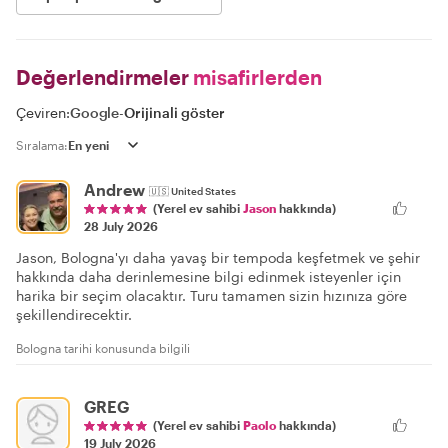
Değerlendirmeler
misafirlerden
Çeviren:
Google
-
Orijinali göster
Sıralama:
Andrew
🇺🇸
United States
(Yerel ev sahibi
Jason
hakkında)
28 July 2026
Jason, Bologna'yı daha yavaş bir tempoda keşfetmek ve şehir
hakkında daha derinlemesine bilgi edinmek isteyenler için
harika bir seçim olacaktır. Turu tamamen sizin hızınıza göre
şekillendirecektir.
Bologna tarihi konusunda bilgili
GREG
(Yerel ev sahibi
Paolo
hakkında)
19 July 2026