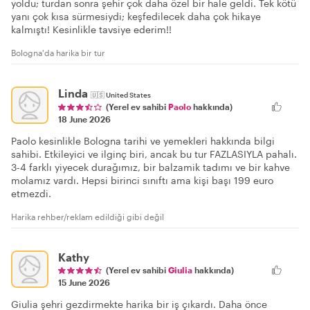
yoldu; turdan sonra şehir çok daha özel bir hale geldi. Tek kötü
yanı çok kısa sürmesiydi; keşfedilecek daha çok hikaye
kalmıştı! Kesinlikle tavsiye ederim!!
Bologna'da harika bir tur
Linda
🇺🇸
United States
(Yerel ev sahibi
Paolo
hakkında)
18 June 2026
Paolo kesinlikle Bologna tarihi ve yemekleri hakkında bilgi
sahibi. Etkileyici ve ilginç biri, ancak bu tur FAZLASIYLA pahalı.
3-4 farklı yiyecek durağımız, bir balzamik tadımı ve bir kahve
molamız vardı. Hepsi birinci sınıftı ama kişi başı 199 euro
etmezdi.
Harika rehber/reklam edildiği gibi değil
Kathy
(Yerel ev sahibi
Giulia
hakkında)
15 June 2026
Giulia şehri gezdirmekte harika bir iş çıkardı. Daha önce