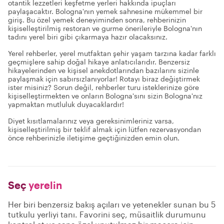
otantik lezzetleri keşfetme yerleri hakkında ipuçları
paylaşacaktır. Bologna'nın yemek sahnesine mükemmel bir
giriş. Bu özel yemek deneyiminden sonra, rehberinizin
kişiselleştirilmiş restoran ve gurme önerileriyle Bologna'nın
tadını yerel biri gibi çıkarmaya hazır olacaksınız.
Yerel rehberler, yerel mutfaktan şehir yaşam tarzına kadar farklı
geçmişlere sahip doğal hikaye anlatıcılarıdır. Benzersiz
hikayelerinden ve kişisel anekdotlarından bazılarını sizinle
paylaşmak için sabırsızlanıyorlar! Rotayı biraz değiştirmek
ister misiniz? Sorun değil, rehberler turu isteklerinize göre
kişiselleştirmekten ve onların Bologna'sını sizin Bologna'nız
yapmaktan mutluluk duyacaklardır!
Diyet kısıtlamalarınız veya gereksinimleriniz varsa,
kişiselleştirilmiş bir teklif almak için lütfen rezervasyondan
önce rehberinizle iletişime geçtiğinizden emin olun.
Seç
yerelin
Her biri benzersiz bakış açıları ve yetenekler sunan bu 5
tutkulu yerliyi tanı. Favorini seç, müsaitlik durumunu