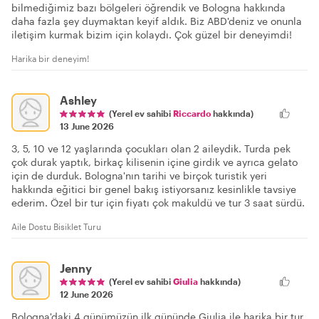
bilmediğimiz bazı bölgeleri öğrendik ve Bologna hakkında
daha fazla şey duymaktan keyif aldık. Biz ABD'deniz ve onunla
iletişim kurmak bizim için kolaydı. Çok güzel bir deneyimdi!
Harika bir deneyim!
Ashley
(Yerel ev sahibi
Riccardo
hakkında)
13 June 2026
3, 5, 10 ve 12 yaşlarında çocukları olan 2 aileydik. Turda pek
çok durak yaptık, birkaç kilisenin içine girdik ve ayrıca gelato
için de durduk. Bologna'nın tarihi ve birçok turistik yeri
hakkında eğitici bir genel bakış istiyorsanız kesinlikle tavsiye
ederim. Özel bir tur için fiyatı çok makuldü ve tur 3 saat sürdü.
Aile Dostu Bisiklet Turu
Jenny
(Yerel ev sahibi
Giulia
hakkında)
12 June 2026
Bologna'daki 4 günümüzün ilk gününde Giulia ile harika bir tur.