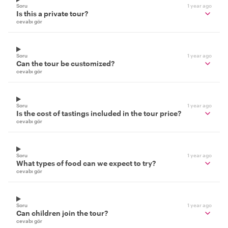
Soru
1 year ago
Is this a private tour?
cevabı gör
Soru
1 year ago
Can the tour be customized?
cevabı gör
Soru
1 year ago
Is the cost of tastings included in the tour price?
cevabı gör
Soru
1 year ago
What types of food can we expect to try?
cevabı gör
Soru
1 year ago
Can children join the tour?
cevabı gör