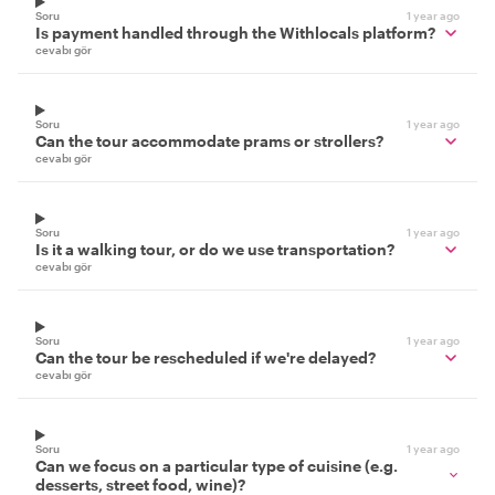
Soru
1 year ago
Is payment handled through the Withlocals platform?
cevabı gör
Soru
1 year ago
Can the tour accommodate prams or strollers?
cevabı gör
Soru
1 year ago
Is it a walking tour, or do we use transportation?
cevabı gör
Soru
1 year ago
Can the tour be rescheduled if we're delayed?
cevabı gör
Soru
1 year ago
Can we focus on a particular type of cuisine (e.g.
desserts, street food, wine)?