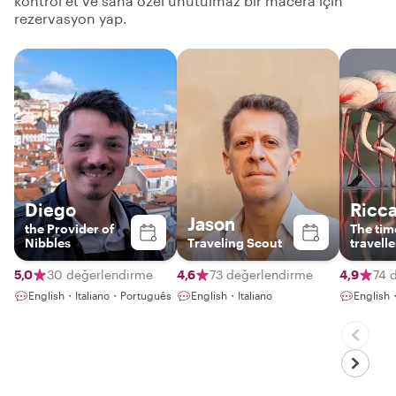
kontrol et ve sana özel unutulmaz bir macera için
rezervasyon yap.
Diego
Ricc
Jason
the Provider of
The tim
Nibbles
Traveling Scout
travelle
5,0
30 değerlendirme
4,6
73 değerlendirme
4,9
74 
English・Italiano・Português
English・Italiano
English