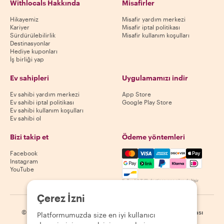
Withlocals Hakkında
Misafirler
Hikayemiz
Misafir yardım merkezi
Kariyer
Misafir iptal politikası
Sürdürülebilirlik
Misafir kullanım koşulları
Destinasyonlar
Hediye kuponları
İş birliği yap
Ev sahipleri
Uygulamamızı indir
Ev sahibi yardım merkezi
App Store
Ev sahibi iptal politikası
Google Play Store
Ev sahibi kullanım koşulları
Ev sahibi ol
Bizi takip et
Ödeme yöntemleri
Mastercard, Visa, Amex, Di
Facebook
Instagram
YouTube
Kullanılabilirlik destinasyona göre değişir
Çerez İzni
©
2026
Withlocals.com
|
Gizlilik Politikası
|
Çerezler
|
Site haritası
Platformumuzda size en iyi kullanıcı