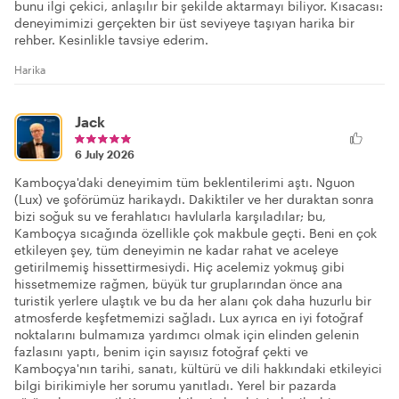
bunu ilgi çekici, anlaşılır bir şekilde aktarmayı biliyor. Kısacası:
deneyimimizi gerçekten bir üst seviyeye taşıyan harika bir
rehber. Kesinlikle tavsiye ederim.
Harika
Jack
6 July 2026
Kamboçya'daki deneyimim tüm beklentilerimi aştı. Nguon
(Lux) ve şoförümüz harikaydı. Dakiktiler ve her duraktan sonra
bizi soğuk su ve ferahlatıcı havlularla karşıladılar; bu,
Kamboçya sıcağında özellikle çok makbule geçti. Beni en çok
etkileyen şey, tüm deneyimin ne kadar rahat ve aceleye
getirilmemiş hissettirmesiydi. Hiç acelemiz yokmuş gibi
hissetmemize rağmen, büyük tur gruplarından önce ana
turistik yerlere ulaştık ve bu da her alanı çok daha huzurlu bir
atmosferde keşfetmemizi sağladı. Lux ayrıca en iyi fotoğraf
noktalarını bulmamıza yardımcı olmak için elinden gelenin
fazlasını yaptı, benim için sayısız fotoğraf çekti ve
Kamboçya'nın tarihi, sanatı, kültürü ve dili hakkındaki etkileyici
bilgi birikimiyle her sorumu yanıtladı. Yerel bir pazarda