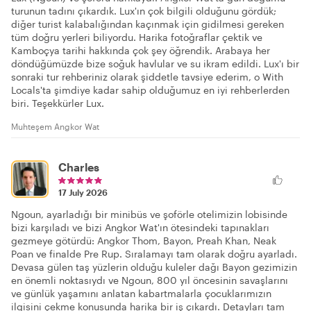
turunun tadını çıkardık. Lux'ın çok bilgili olduğunu gördük;
diğer turist kalabalığından kaçınmak için gidilmesi gereken
tüm doğru yerleri biliyordu. Harika fotoğraflar çektik ve
Kamboçya tarihi hakkında çok şey öğrendik. Arabaya her
döndüğümüzde bize soğuk havlular ve su ikram edildi. Lux'ı bir
sonraki tur rehberiniz olarak şiddetle tavsiye ederim, o With
Locals'ta şimdiye kadar sahip olduğumuz en iyi rehberlerden
biri. Teşekkürler Lux.
Muhteşem Angkor Wat
Charles
17 July 2026
Ngoun, ayarladığı bir minibüs ve şoförle otelimizin lobisinde
bizi karşıladı ve bizi Angkor Wat'ın ötesindeki tapınakları
gezmeye götürdü: Angkor Thom, Bayon, Preah Khan, Neak
Poan ve finalde Pre Rup. Sıralamayı tam olarak doğru ayarladı.
Devasa gülen taş yüzlerin olduğu kuleler dağı Bayon gezimizin
en önemli noktasıydı ve Ngoun, 800 yıl öncesinin savaşlarını
ve günlük yaşamını anlatan kabartmalarla çocuklarımızın
ilgisini çekme konusunda harika bir iş çıkardı. Detayları tam