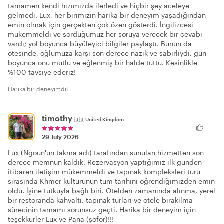
tamamen kendi hızımızda ilerledi ve hiçbir şey aceleye
gelmedi. Lux, her birimizin harika bir deneyim yaşadığından
emin olmak için gerçekten çok özen gösterdi. İngilizcesi
mükemmeldi ve sorduğumuz her soruya verecek bir cevabı
vardı; yol boyunca büyüleyici bilgiler paylaştı. Bunun da
ötesinde, oğlumuza karşı son derece nazik ve sabırlıydı, gün
boyunca onu mutlu ve eğlenmiş bir halde tuttu. Kesinlikle
%100 tavsiye ederiz!
Harika bir deneyimdi!
timothy
🇬🇧
United Kingdom
29 July 2026
Lux (Ngoun'un takma adı) tarafından sunulan hizmetten son
derece memnun kaldık. Rezervasyon yaptığımız ilk günden
itibaren iletişim mükemmeldi ve tapınak kompleksleri turu
sırasında Khmer kültürünün tüm tarihini öğrendiğimizden emin
oldu. İşine tutkuyla bağlı biri. Otelden zamanında alınma, yerel
bir restoranda kahvaltı, tapınak turları ve otele bırakılma
sürecinin tamamı sorunsuz geçti. Harika bir deneyim için
teşekkürler Lux ve Pana (şoför)!!!