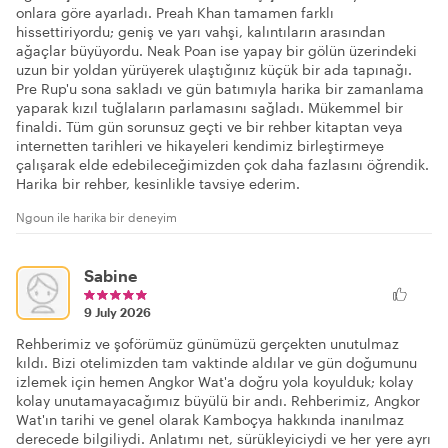
onlara göre ayarladı. Preah Khan tamamen farklı
hissettiriyordu; geniş ve yarı vahşi, kalıntıların arasından
ağaçlar büyüyordu. Neak Poan ise yapay bir gölün üzerindeki
uzun bir yoldan yürüyerek ulaştığınız küçük bir ada tapınağı.
Pre Rup'u sona sakladı ve gün batımıyla harika bir zamanlama
yaparak kızıl tuğlaların parlamasını sağladı. Mükemmel bir
finaldi. Tüm gün sorunsuz geçti ve bir rehber kitaptan veya
internetten tarihleri ve hikayeleri kendimiz birleştirmeye
çalışarak elde edebileceğimizden çok daha fazlasını öğrendik.
Harika bir rehber, kesinlikle tavsiye ederim.
Ngoun ile harika bir deneyim
Sabine
9 July 2026
Rehberimiz ve şoförümüz günümüzü gerçekten unutulmaz
kıldı. Bizi otelimizden tam vaktinde aldılar ve gün doğumunu
izlemek için hemen Angkor Wat'a doğru yola koyulduk; kolay
kolay unutamayacağımız büyülü bir andı. Rehberimiz, Angkor
Wat'ın tarihi ve genel olarak Kamboçya hakkında inanılmaz
derecede bilgiliydi. Anlatımı net, sürükleyiciydi ve her yere ayrı