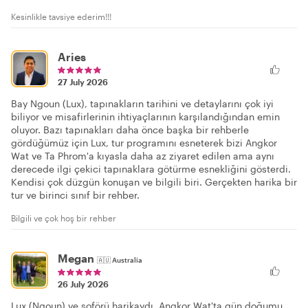
Kesinlikle tavsiye ederim!!!
Aries
27 July 2026
Bay Ngoun (Lux), tapınakların tarihini ve detaylarını çok iyi
biliyor ve misafirlerinin ihtiyaçlarının karşılandığından emin
oluyor. Bazı tapınakları daha önce başka bir rehberle
gördüğümüz için Lux, tur programını esneterek bizi Angkor
Wat ve Ta Phrom'a kıyasla daha az ziyaret edilen ama aynı
derecede ilgi çekici tapınaklara götürme esnekliğini gösterdi.
Kendisi çok düzgün konuşan ve bilgili biri. Gerçekten harika bir
tur ve birinci sınıf bir rehber.
Bilgili ve çok hoş bir rehber
Megan
🇦🇺
Australia
26 July 2026
Lux (Ngoun) ve şoförü harikaydı. Angkor Wat'ta gün doğumu