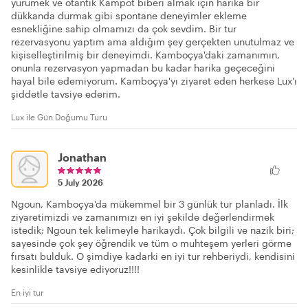
yürümek ve otantik Kampot biberi almak için harika bir
dükkanda durmak gibi spontane deneyimler ekleme
esnekliğine sahip olmamızı da çok sevdim. Bir tur
rezervasyonu yaptım ama aldığım şey gerçekten unutulmaz ve
kişiselleştirilmiş bir deneyimdi. Kamboçya'daki zamanımın,
onunla rezervasyon yapmadan bu kadar harika geçeceğini
hayal bile edemiyorum. Kamboçya'yı ziyaret eden herkese Lux'ı
şiddetle tavsiye ederim.
Lux ile Gün Doğumu Turu
Jonathan
5 July 2026
Ngoun, Kamboçya'da mükemmel bir 3 günlük tur planladı. İlk
ziyaretimizdi ve zamanımızı en iyi şekilde değerlendirmek
istedik; Ngoun tek kelimeyle harikaydı. Çok bilgili ve nazik biri;
sayesinde çok şey öğrendik ve tüm o muhteşem yerleri görme
fırsatı bulduk. O şimdiye kadarki en iyi tur rehberiydi, kendisini
kesinlikle tavsiye ediyoruz!!!!
En iyi tur