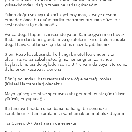
yüksekliğindeki dağın zirvesine kadar çıkacağız.
Yukarı doğru yaklaşık 4 km'lik yol boyunca, zirveye devam
etmeden önce bu dağın harika manzarasını sunan güzel bir
seyir noktası için duracağız.
Ayrıca doğal tepenin zirvesinde yatan Kamboçya'nın en büyük
Buda'larından birini görebilir ve şelalelerin ikinci bölümündeki
doğal havuza atlamak için kendinizi hazırlayabilirsiniz.
Siem Reap kasabasında herhangi bir otel lobisinden sizi
alabiliriz ve tur sabah istediğiniz herhangi bir zamanda
başlayabilir, biz de öğleden sonra 3-4 civarında veya isterseniz
daha erken kasabaya döneriz.
Dönüş yolundaki bazı restoranlarda öğle yemeği molası
(Kişisel Harcamalar) olacaktır.
Mayo, güneş kremi ve spor ayakkabı getirebilirsiniz çünkü kısa
yürüyüşler yapacağız.
Bu turu ayırtmadan önce bana herhangi bir sorunuzu
sorabilirsiniz, tüm sorularınızı yanıtlamaktan mutluluk duyarım.
Tur Süresi: 6-7 Saat arasında esnektir.