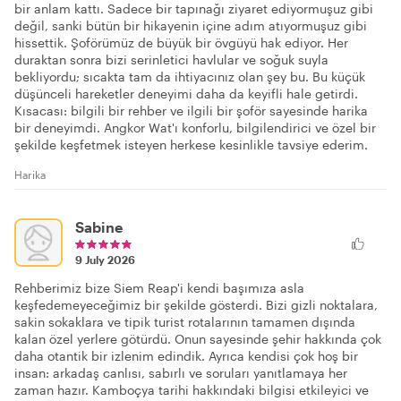
bir anlam kattı. Sadece bir tapınağı ziyaret ediyormuşuz gibi
değil, sanki bütün bir hikayenin içine adım atıyormuşuz gibi
hissettik. Şoförümüz de büyük bir övgüyü hak ediyor. Her
duraktan sonra bizi serinletici havlular ve soğuk suyla
bekliyordu; sıcakta tam da ihtiyacınız olan şey bu. Bu küçük
düşünceli hareketler deneyimi daha da keyifli hale getirdi.
Kısacası: bilgili bir rehber ve ilgili bir şoför sayesinde harika
bir deneyimdi. Angkor Wat'ı konforlu, bilgilendirici ve özel bir
şekilde keşfetmek isteyen herkese kesinlikle tavsiye ederim.
Harika
Sabine
9 July 2026
Rehberimiz bize Siem Reap'i kendi başımıza asla
keşfedemeyeceğimiz bir şekilde gösterdi. Bizi gizli noktalara,
sakin sokaklara ve tipik turist rotalarının tamamen dışında
kalan özel yerlere götürdü. Onun sayesinde şehir hakkında çok
daha otantik bir izlenim edindik. Ayrıca kendisi çok hoş bir
insan: arkadaş canlısı, sabırlı ve soruları yanıtlamaya her
zaman hazır. Kamboçya tarihi hakkındaki bilgisi etkileyici ve