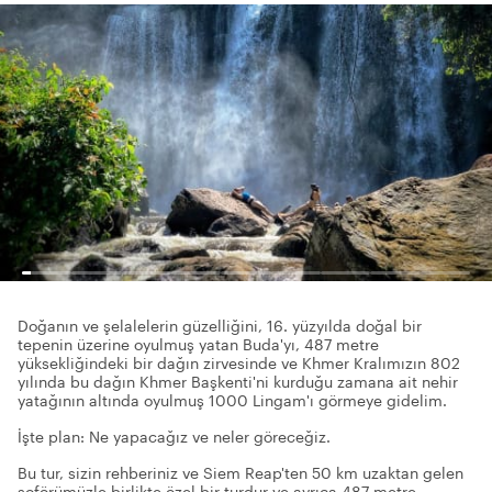
Doğanın ve şelalelerin güzelliğini, 16. yüzyılda doğal bir
tepenin üzerine oyulmuş yatan Buda'yı, 487 metre
yüksekliğindeki bir dağın zirvesinde ve Khmer Kralımızın 802
yılında bu dağın Khmer Başkenti'ni kurduğu zamana ait nehir
yatağının altında oyulmuş 1000 Lingam'ı görmeye gidelim.
İşte plan: Ne yapacağız ve neler göreceğiz.
Bu tur, sizin rehberiniz ve Siem Reap'ten 50 km uzaktan gelen
şoförümüzle birlikte özel bir turdur ve ayrıca 487 metre