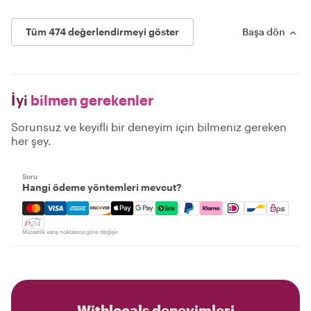
Tüm 474 değerlendirmeyi göster
Başa dön
İyi
bilmen gerekenler
Sorunsuz ve keyifli bir deneyim için bilmeniz gereken
her şey.
Soru
Hangi ödeme yöntemleri mevcut?
Mastercard, Visa, Amex, Discover, Apple Pay, Google Pay
Müsaitlik varış noktasına göre değişir
Withlocals deneyimleri