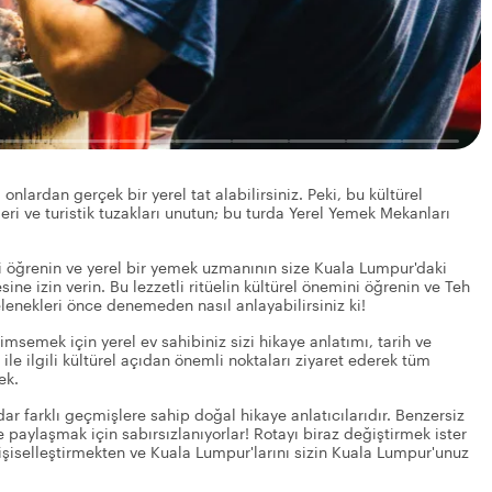
nlardan gerçek bir yerel tat alabilirsiniz. Peki, bu kültürel
ri ve turistik tuzakları unutun; bu turda Yerel Yemek Mekanları
i öğrenin ve yerel bir yemek uzmanının size Kuala Lumpur'daki
ne izin verin. Bu lezzetli ritüelin kültürel önemini öğrenin ve Teh
elenekleri önce denemeden nasıl anlayabilirsiniz ki!
msemek için yerel ev sahibiniz sizi hikaye anlatımı, tarih ve
le ilgili kültürel açıdan önemli noktaları ziyaret ederek tüm
ek.
dar farklı geçmişlere sahip doğal hikaye anlatıcılarıdır. Benzersiz
e paylaşmak için sabırsızlanıyorlar! Rotayı biraz değiştirmek ister
 kişiselleştirmekten ve Kuala Lumpur'larını sizin Kuala Lumpur'unuz