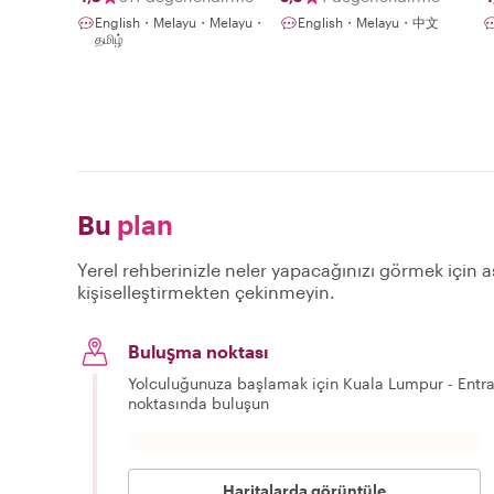
English・Melayu・Melayu・
English・Melayu・中文
தமிழ்
Bu
plan
Yerel rehberinizle neler yapacağınızı görmek için aş
kişiselleştirmekten çekinmeyin.
Buluşma noktası
Yolculuğunuza başlamak için Kuala Lumpur - Entr
noktasında buluşun
Haritalarda görüntüle