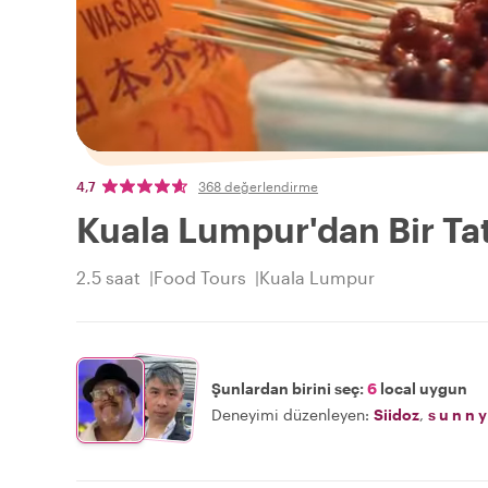
4,7
368 değerlendirme
Kuala Lumpur'dan Bir Tat
2.5 saat
Food Tours
Kuala Lumpur
Şunlardan birini seç:
6
local uygun
Deneyimi düzenleyen:
Siidoz
,
s u n n 