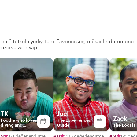
n bu 6 tutkulu yerliyi tanı. Favorini seç, müsaitlik durumunu
 rezervasyon yap.
TK
Joel
Zack
Foodie who loves
The Experienced
diving and
Guide
The Local F
gaming with an
NLP coaching
,9
171 değerlendirme
4,8
303 değerlendirme
4,9
68 değ