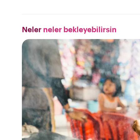
Neler
neler bekleyebilirsin