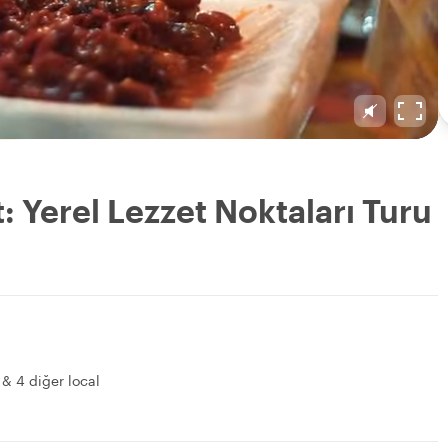
: Yerel Lezzet Noktaları Turu
y
&
4 diğer local