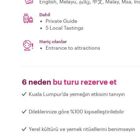
English, Melayu, தமிழ், 中文, Malay, Msa, In
Dahil
Private Guide
5 Local Tastings
Hariç olanlar
Entrance to attractions
6 neden
bu turu rezerve et
Kuala Lumpur'da yemeğin etkisini tanıyın
Dileklerinize göre %100 kişiselleştirilebilir
Yerel kültürü ve yemek ritüellerini benimseyin