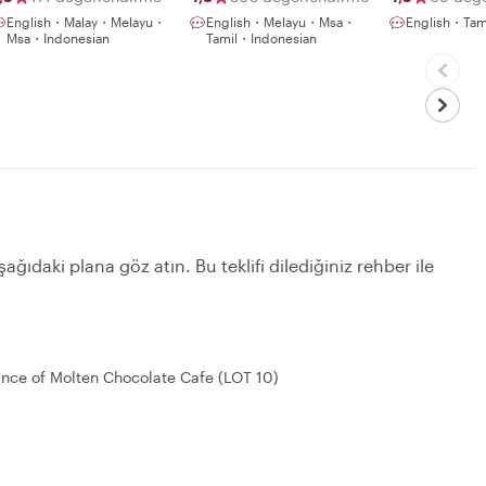
English・Malay・Melayu・
English・Melayu・Msa・
English・Ta
Msa・Indonesian
Tamil・Indonesian
ağıdaki plana göz atın. Bu teklifi dilediğiniz rehber ile
ance of Molten Chocolate Cafe (LOT 10)