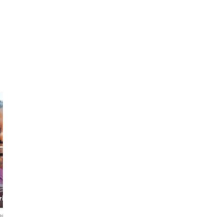
Faris
riend
The Musical Chef
erlendirme
4,7
51 değerlendirme