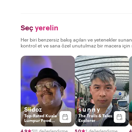
Seç
yerelin
Her biri benzersiz bakış açıları ve yetenekler suna
kontrol et ve sana özel unutulmaz bir macera için
Siidoz
s u n n y
Top-Rated Kuala
The Trails & Tales
Lumpur Food
Explorer
Experience Host
4,9
511 değerlendirme
5,0
1 değerlendirme
4