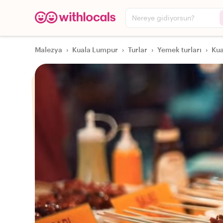
Nereye gidiyorsun?
Malezya
›
Kuala Lumpur
›
Turlar
›
Yemek turları
›
Kua