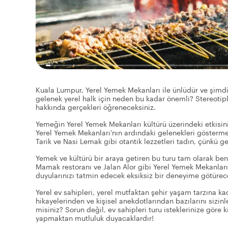
Kuala Lumpur, Yerel Yemek Mekanları ile ünlüdür ve şimdi o
gelenek yerel halk için neden bu kadar önemli? Stereotiple
hakkında gerçekleri öğreneceksiniz.
Yemeğin Yerel Yemek Mekanları kültürü üzerindeki etkisin
Yerel Yemek Mekanları'nın ardındaki gelenekleri göstermesi
Tarik ve Nasi Lemak gibi otantik lezzetleri tadın, çünkü g
Yemek ve kültürü bir araya getiren bu turu tam olarak beni
Mamak restoranı ve Jalan Alor gibi Yerel Yemek Mekanları i
duyularınızı tatmin edecek eksiksiz bir deneyime götürec
Yerel ev sahipleri, yerel mutfaktan şehir yaşam tarzına ka
hikayelerinden ve kişisel anekdotlarından bazılarını sizinl
misiniz? Sorun değil, ev sahipleri turu isteklerinize göre
yapmaktan mutluluk duyacaklardır!