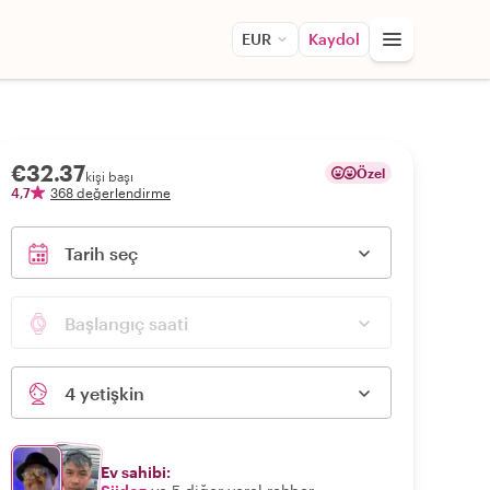
EUR
Kaydol
€32.37
Özel
kişi başı
4,7
368 değerlendirme
Tarih seç
Başlangıç saati
4 yetişkin
Ev sahibi: