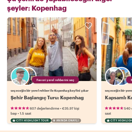
şeyler:
Kopenhag
Favori yerel rehberini seç
seçeceğin bir yerel rehber ile Kopenhag keyfini çıkar
seçeceğin bir yere
Şehir Başlangıç Turu: Kopenhag
Kapsamlı K
•
607 değerlendirme
€35.97
kişi
540 
•
başı
1.5 saat
saat
CITY HIGHLIGHT TOUR
ANINDA ONAYLI
CITY HIGHLIG