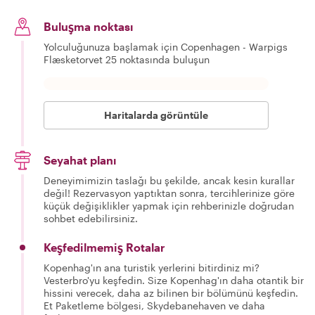
Buluşma noktası
Yolculuğunuza başlamak için Copenhagen - Warpigs
Flæsketorvet 25 noktasında buluşun
Haritalarda görüntüle
Seyahat planı
Deneyimimizin taslağı bu şekilde, ancak kesin kurallar
değil! Rezervasyon yaptıktan sonra, tercihlerinize göre
küçük değişiklikler yapmak için rehberinizle doğrudan
sohbet edebilirsiniz.
Keşfedilmemiş Rotalar
Kopenhag'ın ana turistik yerlerini bitirdiniz mi?
Vesterbro'yu keşfedin. Size Kopenhag'ın daha otantik bir
hissini verecek, daha az bilinen bir bölümünü keşfedin.
Et Paketleme bölgesi, Skydebanehaven ve daha