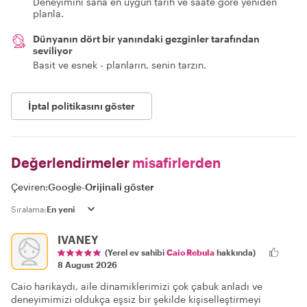
Deneyimini sana en uygun tarih ve saate göre yeniden
planla.
Dünyanın dört bir yanındaki gezginler tarafından
seviliyor
Basit ve esnek - planların, senin tarzın.
İptal politikasını göster
Değerlendirmeler
misafirlerden
Çeviren:
Google
-
Orijinali göster
Sıralama:
IVANEY
(Yerel ev sahibi
Caio Rebula
hakkında)
8 August 2026
Caio harikaydı, aile dinamiklerimizi çok çabuk anladı ve
deneyimimizi oldukça eşsiz bir şekilde kişiselleştirmeyi