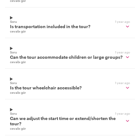
cevabı gör
Soru
1 year ago
Is transportation included in the tour?
cevabı gör
Soru
1 year ago
Can the tour accommodate children or large groups?
cevabı gör
Soru
1 year ago
Is the tour wheelchair accessible?
cevabı gör
Soru
1 year ago
Can we adjust the start time or extend/shorten the
tour?
cevabı gör