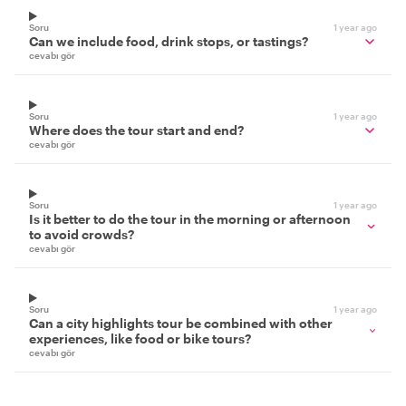
Soru
1 year ago
Can we include food, drink stops, or tastings?
cevabı gör
Soru
1 year ago
Where does the tour start and end?
cevabı gör
Soru
1 year ago
Is it better to do the tour in the morning or afternoon
to avoid crowds?
cevabı gör
Soru
1 year ago
Can a city highlights tour be combined with other
experiences, like food or bike tours?
cevabı gör