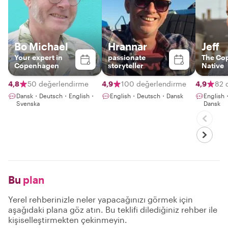
Bo Michael
Hrannar
Jeff
Your expert in
passionate
The Co
Copenhagen
storyteller
Native
4,8
50 değerlendirme
4,9
100 değerlendirme
4,9
82 
Dansk・Deutsch・English・
English・Deutsch・Dansk
Englis
Svenska
Dansk
Bu
plan
Yerel rehberinizle neler yapacağınızı görmek için
aşağıdaki plana göz atın. Bu teklifi dilediğiniz rehber ile
kişiselleştirmekten çekinmeyin.