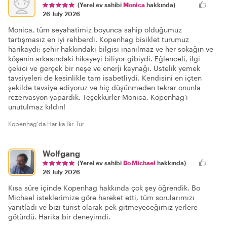
(Yerel ev sahibi
Monica
hakkında)
26 July 2026
Monica, tüm seyahatimiz boyunca sahip olduğumuz
tartışmasız en iyi rehberdi. Kopenhag bisiklet turumuz
harikaydı; şehir hakkındaki bilgisi inanılmaz ve her sokağın ve
köşenin arkasındaki hikayeyi biliyor gibiydi. Eğlenceli, ilgi
çekici ve gerçek bir neşe ve enerji kaynağı. Üstelik yemek
tavsiyeleri de kesinlikle tam isabetliydi. Kendisini en içten
şekilde tavsiye ediyoruz ve hiç düşünmeden tekrar onunla
rezervasyon yapardık. Teşekkürler Monica, Kopenhag'ı
unutulmaz kıldın!
Kopenhag'da Harika Bir Tur
Wolfgang
(Yerel ev sahibi
Bo Michael
hakkında)
26 July 2026
Kısa süre içinde Kopenhag hakkında çok şey öğrendik. Bo
Michael isteklerimize göre hareket etti, tüm sorularımızı
yanıtladı ve bizi turist olarak pek gitmeyeceğimiz yerlere
götürdü. Harika bir deneyimdi.