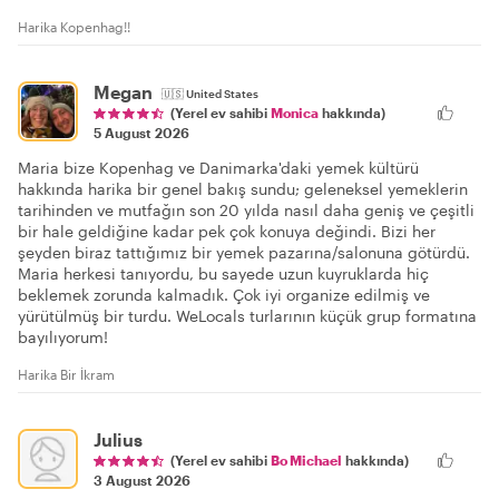
Harika Kopenhag!!
Megan
🇺🇸
United States
(Yerel ev sahibi
Monica
hakkında)
5 August 2026
Maria bize Kopenhag ve Danimarka'daki yemek kültürü
hakkında harika bir genel bakış sundu; geleneksel yemeklerin
tarihinden ve mutfağın son 20 yılda nasıl daha geniş ve çeşitli
bir hale geldiğine kadar pek çok konuya değindi. Bizi her
şeyden biraz tattığımız bir yemek pazarına/salonuna götürdü.
Maria herkesi tanıyordu, bu sayede uzun kuyruklarda hiç
beklemek zorunda kalmadık. Çok iyi organize edilmiş ve
yürütülmüş bir turdu. WeLocals turlarının küçük grup formatına
bayılıyorum!
Harika Bir İkram
Julius
(Yerel ev sahibi
Bo Michael
hakkında)
3 August 2026