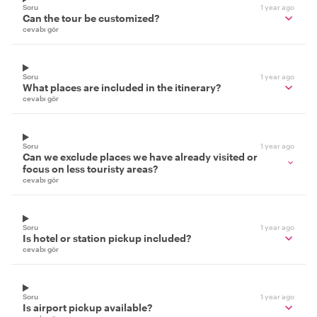
Soru
1 year ago
Can the tour be customized?
cevabı gör
Soru
1 year ago
What places are included in the itinerary?
cevabı gör
Soru
1 year ago
Can we exclude places we have already visited or
focus on less touristy areas?
cevabı gör
Soru
1 year ago
Is hotel or station pickup included?
cevabı gör
Soru
1 year ago
Is airport pickup available?