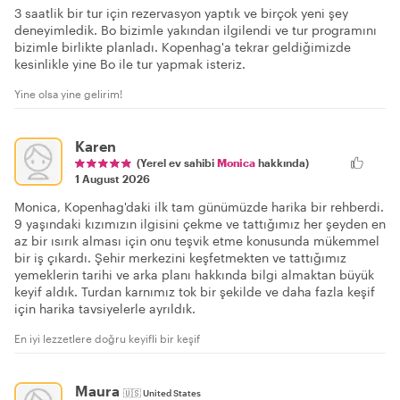
3 saatlik bir tur için rezervasyon yaptık ve birçok yeni şey
deneyimledik. Bo bizimle yakından ilgilendi ve tur programını
bizimle birlikte planladı. Kopenhag'a tekrar geldiğimizde
kesinlikle yine Bo ile tur yapmak isteriz.
Yine olsa yine gelirim!
Karen
(Yerel ev sahibi
Monica
hakkında)
1 August 2026
Monica, Kopenhag'daki ilk tam günümüzde harika bir rehberdi.
9 yaşındaki kızımızın ilgisini çekme ve tattığımız her şeyden en
az bir ısırık alması için onu teşvik etme konusunda mükemmel
bir iş çıkardı. Şehir merkezini keşfetmekten ve tattığımız
yemeklerin tarihi ve arka planı hakkında bilgi almaktan büyük
keyif aldık. Turdan karnımız tok bir şekilde ve daha fazla keşif
için harika tavsiyelerle ayrıldık.
En iyi lezzetlere doğru keyifli bir keşif
Maura
🇺🇸
United States