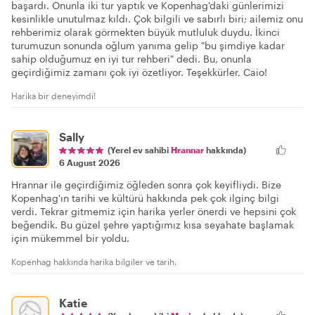
başardı. Onunla iki tur yaptık ve Kopenhag'daki günlerimizi
kesinlikle unutulmaz kıldı. Çok bilgili ve sabırlı biri; ailemiz onu
rehberimiz olarak görmekten büyük mutluluk duydu. İkinci
turumuzun sonunda oğlum yanıma gelip "bu şimdiye kadar
sahip olduğumuz en iyi tur rehberi" dedi. Bu, onunla
geçirdiğimiz zamanı çok iyi özetliyor. Teşekkürler, Caio!
Harika bir deneyimdi!
Sally
(Yerel ev sahibi
Hrannar
hakkında)
6 August 2026
Hrannar ile geçirdiğimiz öğleden sonra çok keyifliydi. Bize
Kopenhag'ın tarihi ve kültürü hakkında pek çok ilginç bilgi
verdi. Tekrar gitmemiz için harika yerler önerdi ve hepsini çok
beğendik. Bu güzel şehre yaptığımız kısa seyahate başlamak
için mükemmel bir yoldu.
Kopenhag hakkında harika bilgiler ve tarih.
Katie