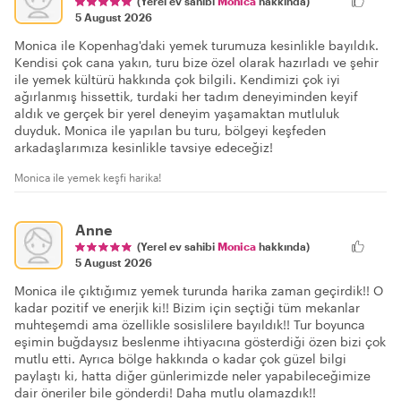
(Yerel ev sahibi
Monica
hakkında)
5 August 2026
Monica ile Kopenhag'daki yemek turumuza kesinlikle bayıldık.
Kendisi çok cana yakın, turu bize özel olarak hazırladı ve şehir
ile yemek kültürü hakkında çok bilgili. Kendimizi çok iyi
ağırlanmış hissettik, turdaki her tadım deneyiminden keyif
aldık ve gerçek bir yerel deneyim yaşamaktan mutluluk
duyduk. Monica ile yapılan bu turu, bölgeyi keşfeden
arkadaşlarımıza kesinlikle tavsiye edeceğiz!
Monica ile yemek keşfi harika!
Anne
(Yerel ev sahibi
Monica
hakkında)
5 August 2026
Monica ile çıktığımız yemek turunda harika zaman geçirdik!! O
kadar pozitif ve enerjik ki!! Bizim için seçtiği tüm mekanlar
muhteşemdi ama özellikle sosislilere bayıldık!! Tur boyunca
eşimin buğdaysız beslenme ihtiyacına gösterdiği özen bizi çok
mutlu etti. Ayrıca bölge hakkında o kadar çok güzel bilgi
paylaştı ki, hatta diğer günlerimizde neler yapabileceğimize
dair öneriler bile gönderdi! Daha mutlu olamazdık!!