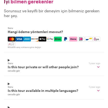
İyi
bilmen gerekenler
Sorunsuz ve keyifli bir deneyim için bilmeniz gereken
her şey.
Soru
Hangi ödeme yöntemleri mevcut?
Mastercard, Visa, Amex, Discover, Apple Pay, Google Pay
Müsaitlik varış noktasına göre değişir
Soru
1 year ago
Is this tour private or will other people join?
cevabı gör
Soru
1 year ago
Is this tour available in multiple languages?
cevabı gör