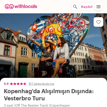
Kaydol
4,9
817 değerlendirme
Kopenhag'da Alışılmışın Dışında:
Vesterbro Turu
3 saat
Off The Beaten Track
Copenhagen