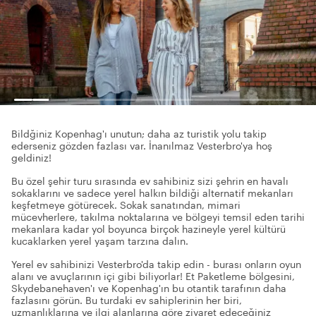
Bildğiniz Kopenhag'ı unutun; daha az turistik yolu takip
ederseniz gözden fazlası var. İnanılmaz Vesterbro'ya hoş
geldiniz!
Bu özel şehir turu sırasında ev sahibiniz sizi şehrin en havalı
sokaklarını ve sadece yerel halkın bildiği alternatif mekanları
keşfetmeye götürecek. Sokak sanatından, mimari
mücevherlere, takılma noktalarına ve bölgeyi temsil eden tarihi
mekanlara kadar yol boyunca birçok hazineyle yerel kültürü
kucaklarken yerel yaşam tarzına dalın.
Yerel ev sahibinizi Vesterbro'da takip edin - burası onların oyun
alanı ve avuçlarının içi gibi biliyorlar! Et Paketleme bölgesini,
Skydebanehaven'ı ve Kopenhag'ın bu otantik tarafının daha
fazlasını görün. Bu turdaki ev sahiplerinin her biri,
uzmanlıklarına ve ilgi alanlarına göre ziyaret edeceğiniz