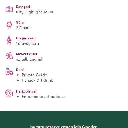
Kategori
City Highlight Tours
Süre
2.5 saat
Ulaşım şekli
Yürüyüş turu
Mevcut diller
العربية, English
Dahil
Private Guide
1 snack & 1 drink
Hariç olanlar
Entrance to attractions
bu turu rezerve etmen için 6 neden