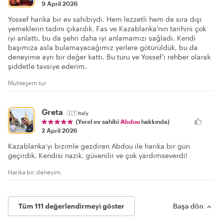
9 April 2026
Yossef harika bir ev sahibiydi. Hem lezzetli hem de sıra dışı
yemeklerin tadını çıkardık. Fas ve Kazablanka'nın tarihini çok
iyi anlattı, bu da şehri daha iyi anlamamızı sağladı. Kendi
başımıza asla bulamayacağımız yerlere götürüldük, bu da
deneyime ayrı bir değer kattı. Bu turu ve Yossef'i rehber olarak
şiddetle tavsiye ederim.
Muhteşem tur
Greta
🇮🇹
Italy
(Yerel ev sahibi
Abdou
hakkında)
2 April 2026
Kazablanka'yı bizimle gezdiren Abdou ile harika bir gün
geçirdik. Kendisi nazik, güvenilir ve çok yardımseverdi!
Harika bir deneyim.
Tüm 111 değerlendirmeyi göster
Başa dön