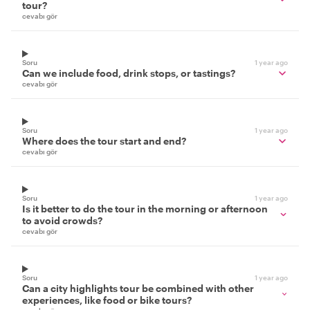
tour?
cevabı gör
Soru
1 year ago
Can we include food, drink stops, or tastings?
cevabı gör
Soru
1 year ago
Where does the tour start and end?
cevabı gör
Soru
1 year ago
Is it better to do the tour in the morning or afternoon
to avoid crowds?
cevabı gör
Soru
1 year ago
Can a city highlights tour be combined with other
experiences, like food or bike tours?