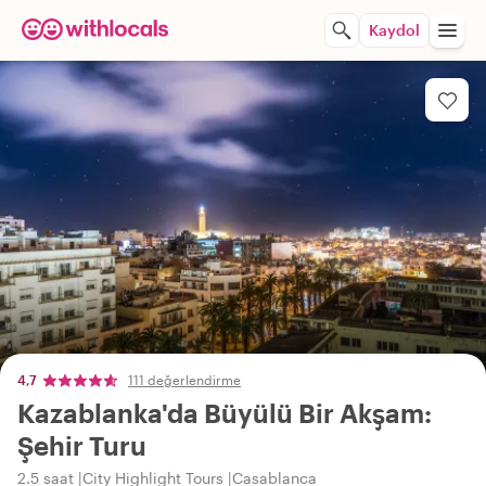
Kaydol
4,7
111 değerlendirme
Kazablanka'da Büyülü Bir Akşam:
Şehir Turu
2.5 saat
City Highlight Tours
Casablanca