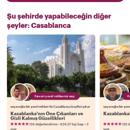
Şu şehirde yapabileceğin diğer
şeyler:
Casablanca
Favori yerel rehberini seç
seçeceğin bir yerel rehber ile Casablanca keyfini çıkar
seçeceğin bir yere
Kazablanka'nın Öne Çıkanları ve
Kazablanka'
Gizli Kalmış Güzellikleri
•
•
124 değerlendirme
€24.27
kişi başı
3
122 
saat
saat