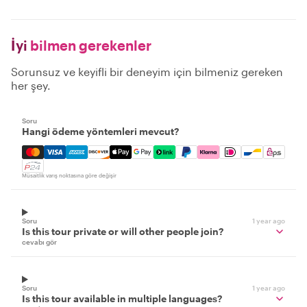
İyi
bilmen gerekenler
Sorunsuz ve keyifli bir deneyim için bilmeniz gereken
her şey.
Soru
Hangi ödeme yöntemleri mevcut?
Mastercard, Visa, Amex, Discover, Apple Pay, Google Pay
Müsaitlik varış noktasına göre değişir
Soru
1 year ago
Is this tour private or will other people join?
cevabı gör
Soru
1 year ago
Is this tour available in multiple languages?