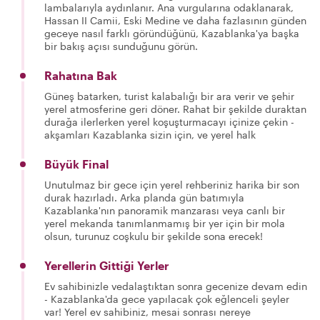
lambalarıyla aydınlanır. Ana vurgularına odaklanarak,
Hassan II Camii, Eski Medine ve daha fazlasının günden
geceye nasıl farklı göründüğünü, Kazablanka'ya başka
bir bakış açısı sunduğunu görün.
Rahatına Bak
Güneş batarken, turist kalabalığı bir ara verir ve şehir
yerel atmosferine geri döner. Rahat bir şekilde duraktan
durağa ilerlerken yerel koşuşturmacayı içinize çekin -
akşamları Kazablanka sizin için, ve yerel halk
Büyük Final
Unutulmaz bir gece için yerel rehberiniz harika bir son
durak hazırladı. Arka planda gün batımıyla
Kazablanka'nın panoramik manzarası veya canlı bir
yerel mekanda tanımlanmamış bir yer için bir mola
olsun, turunuz coşkulu bir şekilde sona erecek!
Yerellerin Gittiği Yerler
Ev sahibinizle vedalaştıktan sonra gecenize devam edin
- Kazablanka'da gece yapılacak çok eğlenceli şeyler
var! Yerel ev sahibiniz, mesai sonrası nereye