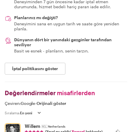
Deneyiminden 7 gün öncesine kadar iptal etmen
durumunda, hizmet bedeli hariç paran iade edilir.
Planlarınız mı değişti?
Deneyimini sana en uygun tarih ve saate göre yeniden
planla.
Dünyanın dört bir yanındaki gezginler tarafından
seviliyor
Basit ve esnek - planların, senin tarzın.
İptal politikasını göster
Değerlendirmeler
misafirlerden
Çeviren:
Google
-
Orijinali göster
Sıralama:
Willem
🇳🇱
Netherlands
(Yerel ev sahibi
Youssef
hakkında)