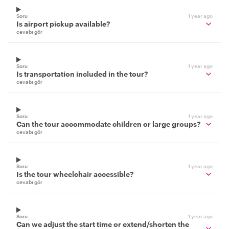
Soru
1 year ago
Is airport pickup available?
cevabı gör
Soru
1 year ago
Is transportation included in the tour?
cevabı gör
Soru
1 year ago
Can the tour accommodate children or large groups?
cevabı gör
Soru
1 year ago
Is the tour wheelchair accessible?
cevabı gör
Soru
1 year ago
Can we adjust the start time or extend/shorten the