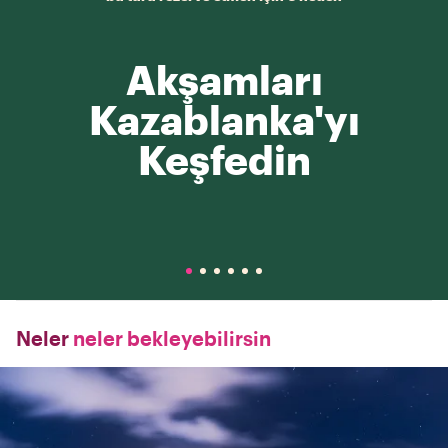
Akşamları
Kazablanka'yı
Keşfedin
Neler
neler bekleyebilirsin