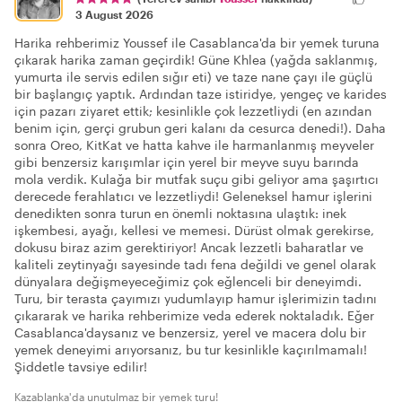
3 August 2026
Harika rehberimiz Youssef ile Casablanca'da bir yemek turuna
çıkarak harika zaman geçirdik! Güne Khlea (yağda saklanmış,
yumurta ile servis edilen sığır eti) ve taze nane çayı ile güçlü
bir başlangıç yaptık. Ardından taze istiridye, yengeç ve karides
için pazarı ziyaret ettik; kesinlikle çok lezzetliydi (en azından
benim için, gerçi grubun geri kalanı da cesurca denedi!). Daha
sonra Oreo, KitKat ve hatta kahve ile harmanlanmış meyveler
gibi benzersiz karışımlar için yerel bir meyve suyu barında
mola verdik. Kulağa bir mutfak suçu gibi geliyor ama şaşırtıcı
derecede ferahlatıcı ve lezzetliydi! Geleneksel hamur işlerini
denedikten sonra turun en önemli noktasına ulaştık: inek
işkembesi, ayağı, kellesi ve memesi. Dürüst olmak gerekirse,
dokusu biraz azim gerektiriyor! Ancak lezzetli baharatlar ve
kaliteli zeytinyağı sayesinde tadı fena değildi ve genel olarak
dünyalara değişmeyeceğimiz çok eğlenceli bir deneyimdi.
Turu, bir terasta çayımızı yudumlayıp hamur işlerimizin tadını
çıkararak ve harika rehberimize veda ederek noktaladık. Eğer
Casablanca'daysanız ve benzersiz, yerel ve macera dolu bir
yemek deneyimi arıyorsanız, bu tur kesinlikle kaçırılmamalı!
Şiddetle tavsiye edilir!
Kazablanka'da unutulmaz bir yemek turu!