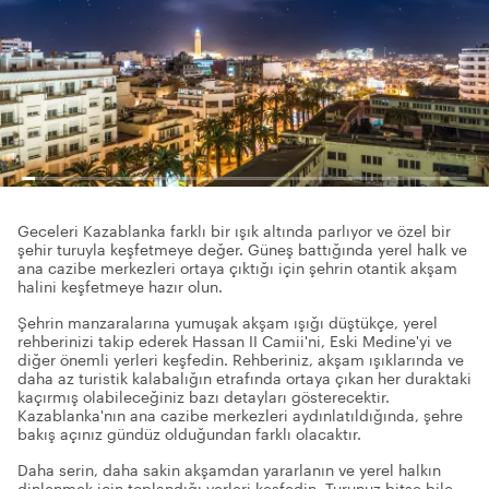
Geceleri Kazablanka farklı bir ışık altında parlıyor ve özel bir
şehir turuyla keşfetmeye değer. Güneş battığında yerel halk ve
ana cazibe merkezleri ortaya çıktığı için şehrin otantik akşam
halini keşfetmeye hazır olun.
Şehrin manzaralarına yumuşak akşam ışığı düştükçe, yerel
rehberinizi takip ederek Hassan II Camii'ni, Eski Medine'yi ve
diğer önemli yerleri keşfedin. Rehberiniz, akşam ışıklarında ve
daha az turistik kalabalığın etrafında ortaya çıkan her duraktaki
kaçırmış olabileceğiniz bazı detayları gösterecektir.
Kazablanka'nın ana cazibe merkezleri aydınlatıldığında, şehre
bakış açınız gündüz olduğundan farklı olacaktır.
Daha serin, daha sakin akşamdan yararlanın ve yerel halkın
dinlenmek için toplandığı yerleri keşfedin. Turunuz bitse bile