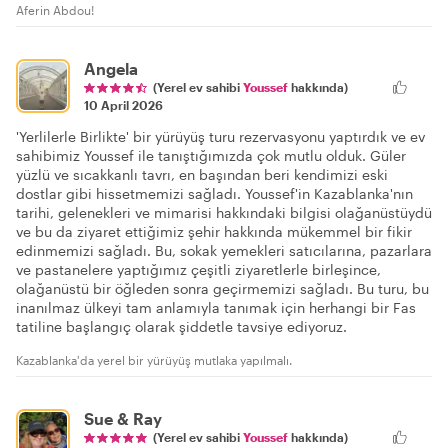
Aferin Abdou!
Angela
(Yerel ev sahibi
Youssef
hakkında)
10 April 2026
'Yerlilerle Birlikte' bir yürüyüş turu rezervasyonu yaptırdık ve ev
sahibimiz Youssef ile tanıştığımızda çok mutlu olduk. Güler
yüzlü ve sıcakkanlı tavrı, en başından beri kendimizi eski
dostlar gibi hissetmemizi sağladı. Youssef'in Kazablanka'nın
tarihi, gelenekleri ve mimarisi hakkındaki bilgisi olağanüstüydü
ve bu da ziyaret ettiğimiz şehir hakkında mükemmel bir fikir
edinmemizi sağladı. Bu, sokak yemekleri satıcılarına, pazarlara
ve pastanelere yaptığımız çeşitli ziyaretlerle birleşince,
olağanüstü bir öğleden sonra geçirmemizi sağladı. Bu turu, bu
inanılmaz ülkeyi tam anlamıyla tanımak için herhangi bir Fas
tatiline başlangıç olarak şiddetle tavsiye ediyoruz.
Kazablanka'da yerel bir yürüyüş mutlaka yapılmalı.
Sue & Ray
(Yerel ev sahibi
Youssef
hakkında)