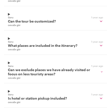
cevabı gör
Soru
1 year ago
Can the tour be customized?
cevabı gör
Soru
1 year ago
What places are included in the itinerary?
cevabı gör
Soru
1 year ago
Can we exclude places we have already visited or
focus on less touristy areas?
cevabı gör
Soru
1 year ago
Is hotel or station pickup included?
cevabı gör