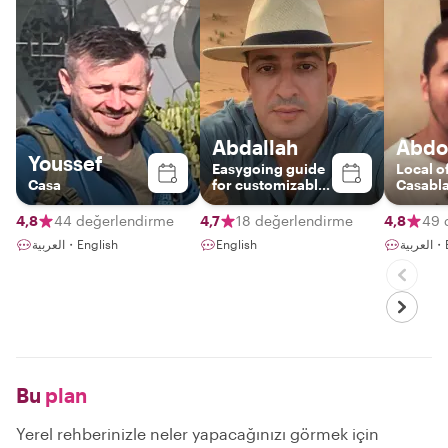
Abdallah
Abdo
Youssef
Easygoing guide
Local o
Casa
for customizable
Casabl
tours
4,8
44 değerlendirme
4,7
18 değerlendirme
4,8
49 
العربية・English
English
ربية
Bu
plan
Yerel rehberinizle neler yapacağınızı görmek için