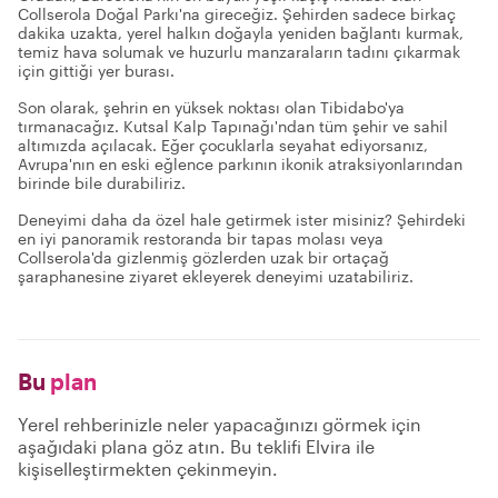
Collserola Doğal Parkı'na gireceğiz. Şehirden sadece birkaç
dakika uzakta, yerel halkın doğayla yeniden bağlantı kurmak,
temiz hava solumak ve huzurlu manzaraların tadını çıkarmak
için gittiği yer burası.
Son olarak, şehrin en yüksek noktası olan Tibidabo'ya
tırmanacağız. Kutsal Kalp Tapınağı'ndan tüm şehir ve sahil
altımızda açılacak. Eğer çocuklarla seyahat ediyorsanız,
Avrupa'nın en eski eğlence parkının ikonik atraksiyonlarından
birinde bile durabiliriz.
Deneyimi daha da özel hale getirmek ister misiniz? Şehirdeki
en iyi panoramik restoranda bir tapas molası veya
Collserola'da gizlenmiş gözlerden uzak bir ortaçağ
şaraphanesine ziyaret ekleyerek deneyimi uzatabiliriz.
Bu
plan
Yerel rehberinizle neler yapacağınızı görmek için
aşağıdaki plana göz atın. Bu teklifi Elvira ile
kişiselleştirmekten çekinmeyin.