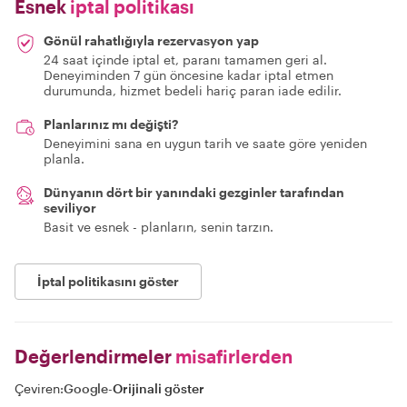
Esnek
iptal politikası
Gönül rahatlığıyla rezervasyon yap
24 saat içinde iptal et, paranı tamamen geri al.
Deneyiminden 7 gün öncesine kadar iptal etmen
durumunda, hizmet bedeli hariç paran iade edilir.
Planlarınız mı değişti?
Deneyimini sana en uygun tarih ve saate göre yeniden
planla.
Dünyanın dört bir yanındaki gezginler tarafından
seviliyor
Basit ve esnek - planların, senin tarzın.
İptal politikasını göster
Değerlendirmeler
misafirlerden
Çeviren:
Google
-
Orijinali göster