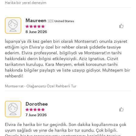
Harika bir yerel deneyim
Maureen
🇺🇸
United States
8 June 2026
İspanya'ya ilk kez gelen biri olarak Montserrat'ı onunla ziyaret
ettiğim için Elvira'yı özel bir rehber olarak şiddetle tavsiye
ederim. Elvira profesyonel, bilgiliydi ve Montserrat'ın tarihi
hakkındaki derin bilgisi etkileyiciydi. Aziz Ignatius, Cizvit
tarikatının kuruluşu, Kara Meryem, erkek korosunun tarihi
hakkında bilgiler paylaştı ve liste uzayıp gidiyor. Muhteşem bir
rehberdi!
Montserrat - Olağanüstü Özel Rehberli Tur
Dorothee
7 June 2026
Elvira ile harika bir tur geçirdik. Son dakika koşullarımıza çok
uyum sağladı ve yine de harika bir tur sundu. Çok bilgili.
Onunla bir tur rezervasyonu yaptırmanızı kesinlikle tavsiye