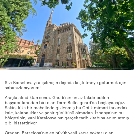
Sizi Barselona'yı alışılmışın dışında keşfetmeye götürmek için
sabırsızlanıyorum!
Araçla alındıktan sonra, Gaudí'nin en az takdir edilen
başyapıtlarından biri olan Torre Bellesguard'da başlayacağız.
Sakin, lüks bir mahallede gizlenmiş bu Gotik mimari tarzındaki
kale, kalabalıklar ve şehir gürültüsü olmadan, İspanya'nın bu
bölgesinin, yani Katalonya'nın gerçek tarih kitabına adım atmış
gibi hissettiriyor.
Oradan, Barselona'nın en büyük yeşil kaçış noktası olan