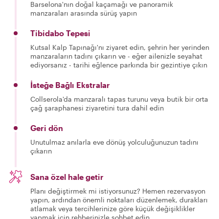
Barselona'nın doğal kaçamağı ve panoramik
manzaraları arasında sürüş yapın
Tibidabo Tepesi
Kutsal Kalp Tapınağı'nı ziyaret edin, şehrin her yerinden
manzaraların tadını çıkarın ve - eğer ailenizle seyahat
ediyorsanız - tarihi eğlence parkında bir gezintiye çıkın
İsteğe Bağlı Ekstralar
Collserola'da manzaralı tapas turunu veya butik bir orta
çağ şaraphanesi ziyaretini tura dahil edin
Geri dön
Unutulmaz anılarla eve dönüş yolculuğunuzun tadını
çıkarın
Sana özel hale getir
Planı değiştirmek mi istiyorsunuz? Hemen rezervasyon
yapın, ardından önemli noktaları düzenlemek, durakları
atlamak veya tercihlerinize göre küçük değişiklikler
yapmak için rehberinizle sohbet edin.