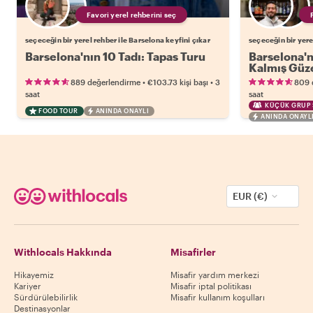
Favori yerel rehberini seç
seçeceğin bir yerel rehber ile Barselona keyfini çıkar
seçeceğin bir yere
Barselona'nın 10 Tadı: Tapas Turu
Barselona'n
Kalmış Güze
•
•
889 değerlendirme
€103.73
kişi başı
3
809 
saat
saat
KÜÇÜK GRUP 
FOOD TOUR
ANINDA ONAYLI
ANINDA ONAYL
EUR (€)
Withlocals Hakkında
Misafirler
Hikayemiz
Misafir yardım merkezi
Kariyer
Misafir iptal politikası
Sürdürülebilirlik
Misafir kullanım koşulları
Destinasyonlar