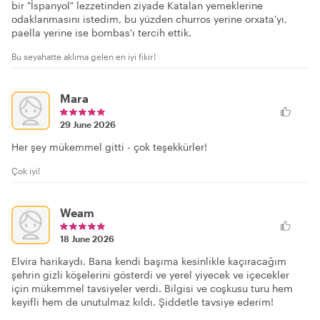
bir "İspanyol" lezzetinden ziyade Katalan yemeklerine
odaklanmasını istedim, bu yüzden churros yerine orxata'yı,
paella yerine ise bombas'ı tercih ettik.
Bu seyahatte aklıma gelen en iyi fikir!
Mara
29 June 2026
Her şey mükemmel gitti - çok teşekkürler!
Çok iyi!
Weam
18 June 2026
Elvira harikaydı. Bana kendi başıma kesinlikle kaçıracağım
şehrin gizli köşelerini gösterdi ve yerel yiyecek ve içecekler
için mükemmel tavsiyeler verdi. Bilgisi ve coşkusu turu hem
keyifli hem de unutulmaz kıldı. Şiddetle tavsiye ederim!