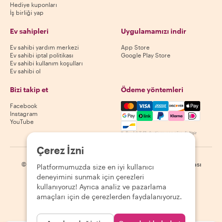
Hediye kuponları
İş birliği yap
Ev sahipleri
Uygulamamızı indir
Ev sahibi yardım merkezi
App Store
Ev sahibi iptal politikası
Google Play Store
Ev sahibi kullanım koşulları
Ev sahibi ol
Bizi takip et
Ödeme yöntemleri
Mastercard, Visa, Amex, Di
Facebook
Instagram
YouTube
Kullanılabilirlik destinasyona göre değişir
Çerez İzni
©
2026
Withlocals.com
|
Gizlilik Politikası
|
Çerezler
|
Site haritası
Platformumuzda size en iyi kullanıcı
deneyimini sunmak için çerezleri
kullanıyoruz! Ayrıca analiz ve pazarlama
amaçları için de çerezlerden faydalanıyoruz.