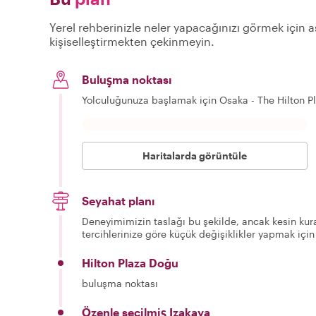
Yerel rehberinizle neler yapacağınızı görmek için aş
kişiselleştirmekten çekinmeyin.
Buluşma noktası
Yolculuğunuza başlamak için Osaka - The Hilton P
Haritalarda görüntüle
Seyahat planı
Deneyimimizin taslağı bu şekilde, ancak kesin kura
tercihlerinize göre küçük değişiklikler yapmak için
Hilton Plaza Doğu
buluşma noktası
Özenle seçilmiş Izakaya