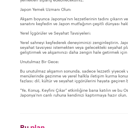
Japon Yemek Uzmanı Olun:
Akşam boyunca Japonya'nın lezzetlerinin tadını çıkarın v
sanatını keşfedin ve Japon mutfağının çeşitli dünyası hakk
Yerel İçgörüler ve Seyahat Tavsiyeleri:
Yerel sahneyi keşfederek deneyiminizi zenginleştirin. Ja
seyahat tavsiyesi istemekten veya gelecekteki seyahat pla
geliştirmek ve akşamınızı daha zengin hale getirmek içi
Unutulmaz Bir Gece:
Bu unutulmaz akşamın sonunda, sadece lezzetli yiyecek 
menülerinde gezinme ve yerel halkla iletişim kurma kon
fazlası; dil, kültür ve seyahat içgörülerini hayata geçiren
"Ye, Konuş, Keyfini Çıkar" etkinliğine bana katılın ve bu
Japonya'nın canlı ruhuna kendinizi kaptırmaya hazır olun.
Bu
plan