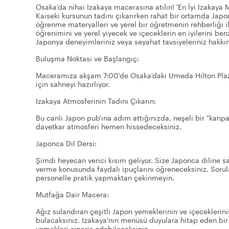
Osaka'da nihai Izakaya macerasına atılın! 'En İyi Izakaya 
Kaiseki kursunun tadını çıkarırken rahat bir ortamda Japonc
öğrenme materyalleri ve yerel bir öğretmenin rehberliği ile
öğrenimini ve yerel yiyecek ve içeceklerin en iyilerini be
Japonya deneyimleriniz veya seyahat tavsiyeleriniz hakkı
Buluşma Noktası ve Başlangıç:
Maceramıza akşam 7:00'de Osaka'daki Umeda Hilton Plaza
için sahneyi hazırlıyor.
Izakaya Atmosferinin Tadını Çıkarın:
Bu canlı Japon pub'ına adım attığınızda, neşeli bir "kanpai"
davetkar atmosferi hemen hissedeceksiniz.
Japonca Dil Dersi:
Şimdi heyecan verici kısım geliyor. Size Japonca diline sa
verme konusunda faydalı ipuçlarını öğreneceksiniz. Sorula
personelle pratik yapmaktan çekinmeyin.
Mutfağa Dair Macera:
Ağız sulandıran çeşitli Japon yemeklerinin ve içeceklerinin
bulacaksınız. Izakaya'nın menüsü duyulara hitap eden bir
yemekleri sipariş edebileceksiniz.