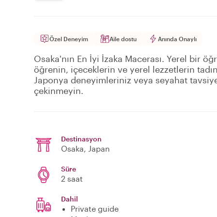
Özel Deneyim
Aile dostu
Anında Onaylı
Osaka'nın En İyi İzaka Macerası. Yerel bir ö
öğrenin, içeceklerin ve yerel lezzetlerin tadı
Japonya deneyimleriniz veya seyahat tavsiy
çekinmeyin.
Destinasyon
Osaka
, Japan
Süre
2 saat
Dahil
Private guide