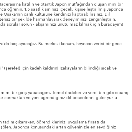
Macerası'na katılın ve otantik Japon mutfağından oluşan mini bir
a öğrenin. 1,5 saatlik sınırsız içecek, kişiselleştirilmiş Japonca
 Osaka'nın canlı kültürüne kendinizi kaptırabilirsiniz. Dil
nzersiz bir şekilde harmanlayarak deneyiminizi zenginleştirin.
nda sorular sorun - akşamınızı unutulmaz kılmak için buradayım!
'da başlayacağız. Bu merkezi konum, heyecan verici bir gece
 (şerefe!) için kadeh kaldırın! Izakayaların bilindiği sıcak ve
mimi bir giriş yapacağım. Temel ifadeleri ve yerel biri gibi sipariş
r sormaktan ve yeni öğrendiğiniz dil becerilerini güler yüzlü
 tadını çıkarırken, öğrendiklerinizi uygulama fırsatı da
 şölen. Japonca konusundaki artan güveninizle en sevdiğiniz