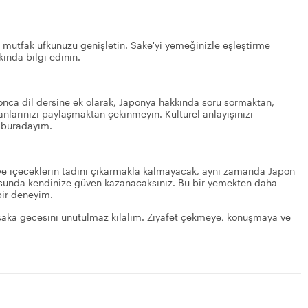
e mutfak ufkunuzu genişletin. Sake'yi yemeğinizle eşleştirme
ında bilgi edinin.
ponca dil dersine ek olarak, Japonya hakkında soru sormaktan,
nlarınızı paylaşmaktan çekinmeyin. Kültürel anlayışınızı
n buradayım.
ve içeceklerin tadını çıkarmakla kalmayacak, aynı zamanda Japon
usunda kendinize güven kazanacaksınız. Bu bir yemekten daha
 bir deneyim.
 Osaka gecesini unutulmaz kılalım. Ziyafet çekmeye, konuşmaya ve