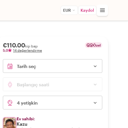
EUR
Kaydol
€110.00
Özel
kişi başı
5,0
14 değerlendirme
Tarih seç
Başlangıç saati
4 yetişkin
Ev sahibi:
Kazu