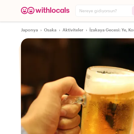
Nereye gidiyorsun?
Japonya
›
Osaka
›
Aktiviteler
›
İzakaya Gecesi: Ye, K